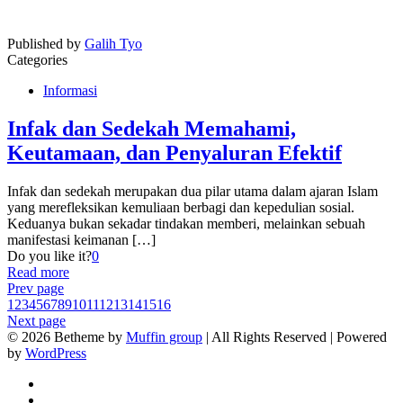
Published by
Galih Tyo
Categories
Informasi
Infak dan Sedekah Memahami,
Keutamaan, dan Penyaluran Efektif
Infak dan sedekah merupakan dua pilar utama dalam ajaran Islam
yang merefleksikan kemuliaan berbagi dan kepedulian sosial.
Keduanya bukan sekadar tindakan memberi, melainkan sebuah
manifestasi keimanan
[…]
Do you like it?
0
Read more
Prev page
1
2
3
4
5
6
7
8
9
10
11
12
13
14
15
16
Next page
© 2026 Betheme by
Muffin group
| All Rights Reserved | Powered
by
WordPress