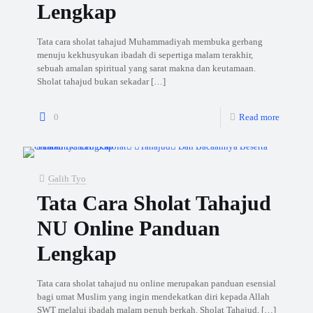
Lengkap
Tata cara sholat tahajud Muhammadiyah membuka gerbang
menuju kekhusyukan ibadah di sepertiga malam terakhir,
sebuah amalan spiritual yang sarat makna dan keutamaan.
Sholat tahajud bukan sekadar
[…]
0
Read more
Galih Tyo
Tata Cara Sholat Tahajud
NU Online Panduan
Lengkap
Tata cara sholat tahajud nu online merupakan panduan esensial
bagi umat Muslim yang ingin mendekatkan diri kepada Allah
SWT melalui ibadah malam penuh berkah. Sholat Tahajud,
[…]