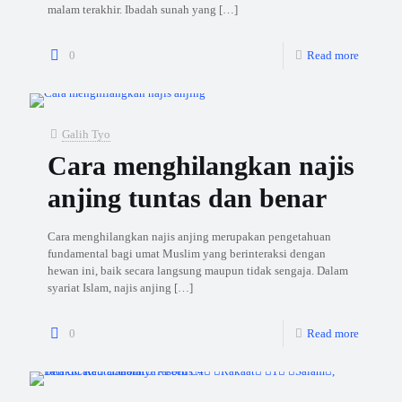
malam terakhir. Ibadah sunah yang
[…]
0
Read more
Galih Tyo
Cara menghilangkan najis
anjing tuntas dan benar
Cara menghilangkan najis anjing merupakan pengetahuan
fundamental bagi umat Muslim yang berinteraksi dengan
hewan ini, baik secara langsung maupun tidak sengaja. Dalam
syariat Islam, najis anjing
[…]
0
Read more