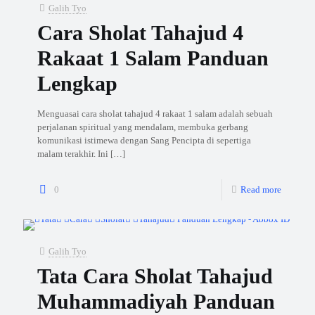
Galih Tyo
Cara Sholat Tahajud 4
Rakaat 1 Salam Panduan
Lengkap
Menguasai cara sholat tahajud 4 rakaat 1 salam adalah sebuah
perjalanan spiritual yang mendalam, membuka gerbang
komunikasi istimewa dengan Sang Pencipta di sepertiga
malam terakhir. Ini
[…]
0
Read more
Galih Tyo
Tata Cara Sholat Tahajud
Muhammadiyah Panduan