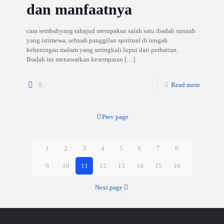
dan manfaatnya
cara sembahyang tahajud merupakan salah satu ibadah sunnah
yang istimewa, sebuah panggilan spiritual di tengah
keheningan malam yang seringkali luput dari perhatian.
Ibadah ini menawarkan kesempatan
[…]
0
Read more
Prev page
1
2
3
4
5
6
7
8
9
10
11
12
13
14
15
16
Next page