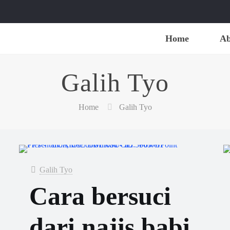
Home
Ab
Galih Tyo
Home
Galih Tyo
Galih Tyo
Cara bersuci
dari najis babi