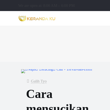
We are open at: 8:00 AM – 6:00 PM
Galih Tyo
Cara
mensucikan