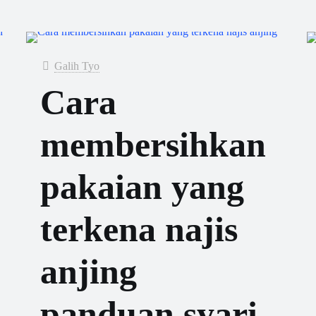
Galih Tyo
Cara
membersihkan
pakaian yang
terkena najis
anjing
panduan syari