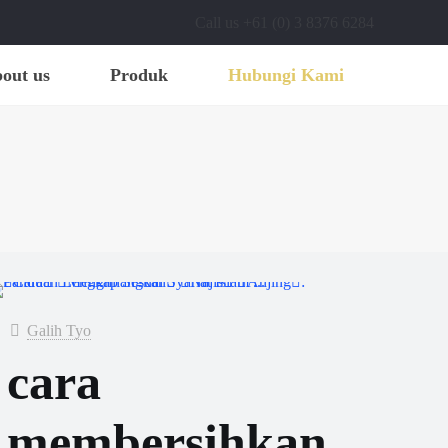
Call us +61 (0) 3 8376 6284
out us
Produk
Hubungi Kami
Galih Tyo
cara
membersihkan