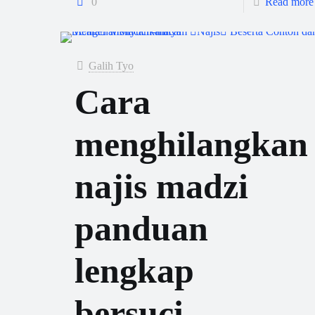
0
Read more
Galih Tyo
Cara
menghilangkan
najis madzi
panduan
lengkap
bersuci