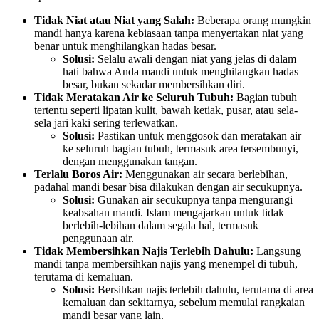
Tidak Niat atau Niat yang Salah:
Beberapa orang mungkin
mandi hanya karena kebiasaan tanpa menyertakan niat yang
benar untuk menghilangkan hadas besar.
Solusi:
Selalu awali dengan niat yang jelas di dalam
hati bahwa Anda mandi untuk menghilangkan hadas
besar, bukan sekadar membersihkan diri.
Tidak Meratakan Air ke Seluruh Tubuh:
Bagian tubuh
tertentu seperti lipatan kulit, bawah ketiak, pusar, atau sela-
sela jari kaki sering terlewatkan.
Solusi:
Pastikan untuk menggosok dan meratakan air
ke seluruh bagian tubuh, termasuk area tersembunyi,
dengan menggunakan tangan.
Terlalu Boros Air:
Menggunakan air secara berlebihan,
padahal mandi besar bisa dilakukan dengan air secukupnya.
Solusi:
Gunakan air secukupnya tanpa mengurangi
keabsahan mandi. Islam mengajarkan untuk tidak
berlebih-lebihan dalam segala hal, termasuk
penggunaan air.
Tidak Membersihkan Najis Terlebih Dahulu:
Langsung
mandi tanpa membersihkan najis yang menempel di tubuh,
terutama di kemaluan.
Solusi:
Bersihkan najis terlebih dahulu, terutama di area
kemaluan dan sekitarnya, sebelum memulai rangkaian
mandi besar yang lain.