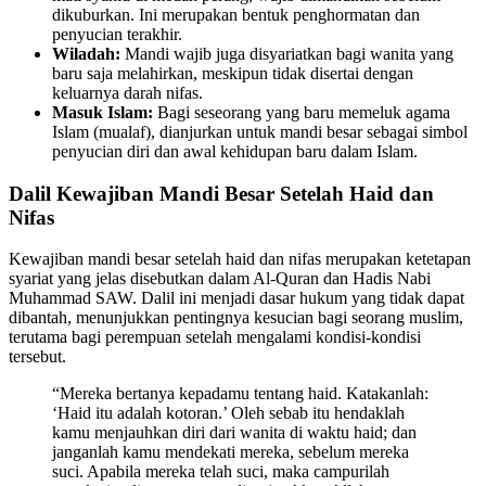
dikuburkan. Ini merupakan bentuk penghormatan dan
penyucian terakhir.
Wiladah:
Mandi wajib juga disyariatkan bagi wanita yang
baru saja melahirkan, meskipun tidak disertai dengan
keluarnya darah nifas.
Masuk Islam:
Bagi seseorang yang baru memeluk agama
Islam (mualaf), dianjurkan untuk mandi besar sebagai simbol
penyucian diri dan awal kehidupan baru dalam Islam.
Dalil Kewajiban Mandi Besar Setelah Haid dan
Nifas
Kewajiban mandi besar setelah haid dan nifas merupakan ketetapan
syariat yang jelas disebutkan dalam Al-Quran dan Hadis Nabi
Muhammad SAW. Dalil ini menjadi dasar hukum yang tidak dapat
dibantah, menunjukkan pentingnya kesucian bagi seorang muslim,
terutama bagi perempuan setelah mengalami kondisi-kondisi
tersebut.
“Mereka bertanya kepadamu tentang haid. Katakanlah:
‘Haid itu adalah kotoran.’ Oleh sebab itu hendaklah
kamu menjauhkan diri dari wanita di waktu haid; dan
janganlah kamu mendekati mereka, sebelum mereka
suci. Apabila mereka telah suci, maka campurilah