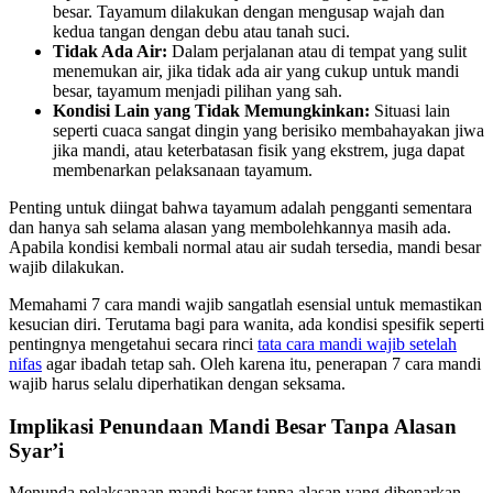
besar. Tayamum dilakukan dengan mengusap wajah dan
kedua tangan dengan debu atau tanah suci.
Tidak Ada Air:
Dalam perjalanan atau di tempat yang sulit
menemukan air, jika tidak ada air yang cukup untuk mandi
besar, tayamum menjadi pilihan yang sah.
Kondisi Lain yang Tidak Memungkinkan:
Situasi lain
seperti cuaca sangat dingin yang berisiko membahayakan jiwa
jika mandi, atau keterbatasan fisik yang ekstrem, juga dapat
membenarkan pelaksanaan tayamum.
Penting untuk diingat bahwa tayamum adalah pengganti sementara
dan hanya sah selama alasan yang membolehkannya masih ada.
Apabila kondisi kembali normal atau air sudah tersedia, mandi besar
wajib dilakukan.
Memahami 7 cara mandi wajib sangatlah esensial untuk memastikan
kesucian diri. Terutama bagi para wanita, ada kondisi spesifik seperti
pentingnya mengetahui secara rinci
tata cara mandi wajib setelah
nifas
agar ibadah tetap sah. Oleh karena itu, penerapan 7 cara mandi
wajib harus selalu diperhatikan dengan seksama.
Implikasi Penundaan Mandi Besar Tanpa Alasan
Syar’i
Menunda pelaksanaan mandi besar tanpa alasan yang dibenarkan