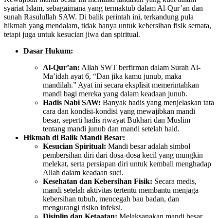
syariat Islam, sebagaimana yang termaktub dalam Al-Qur’an dan
sunah Rasulullah SAW. Di balik perintah ini, terkandung pula
hikmah yang mendalam, tidak hanya untuk kebersihan fisik semata,
tetapi juga untuk kesucian jiwa dan spiritual.
Dasar Hukum:
Al-Qur’an:
Allah SWT berfirman dalam Surah Al-
Ma’idah ayat 6, “Dan jika kamu junub, maka
mandilah.” Ayat ini secara eksplisit memerintahkan
mandi bagi mereka yang dalam keadaan junub.
Hadis Nabi SAW:
Banyak hadis yang menjelaskan tata
cara dan kondisi-kondisi yang mewajibkan mandi
besar, seperti hadis riwayat Bukhari dan Muslim
tentang mandi junub dan mandi setelah haid.
Hikmah di Balik Mandi Besar:
Kesucian Spiritual:
Mandi besar adalah simbol
pembersihan diri dari dosa-dosa kecil yang mungkin
melekat, serta persiapan diri untuk kembali menghadap
Allah dalam keadaan suci.
Kesehatan dan Kebersihan Fisik:
Secara medis,
mandi setelah aktivitas tertentu membantu menjaga
kebersihan tubuh, mencegah bau badan, dan
mengurangi risiko infeksi.
Disiplin dan Ketaatan:
Melaksanakan mandi besar