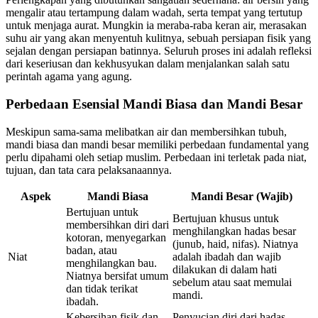
mengalir atau tertampung dalam wadah, serta tempat yang tertutup
untuk menjaga aurat. Mungkin ia meraba-raba keran air, merasakan
suhu air yang akan menyentuh kulitnya, sebuah persiapan fisik yang
sejalan dengan persiapan batinnya. Seluruh proses ini adalah refleksi
dari keseriusan dan kekhusyukan dalam menjalankan salah satu
perintah agama yang agung.
Perbedaan Esensial Mandi Biasa dan Mandi Besar
Meskipun sama-sama melibatkan air dan membersihkan tubuh,
mandi biasa dan mandi besar memiliki perbedaan fundamental yang
perlu dipahami oleh setiap muslim. Perbedaan ini terletak pada niat,
tujuan, dan tata cara pelaksanaannya.
Aspek
Mandi Biasa
Mandi Besar (Wajib)
Bertujuan untuk
Bertujuan khusus untuk
membersihkan diri dari
menghilangkan hadas besar
kotoran, menyegarkan
(junub, haid, nifas). Niatnya
badan, atau
Niat
adalah ibadah dan wajib
menghilangkan bau.
dilakukan di dalam hati
Niatnya bersifat umum
sebelum atau saat memulai
dan tidak terikat
mandi.
ibadah.
Kebersihan fisik dan
Penyucian diri dari hadas