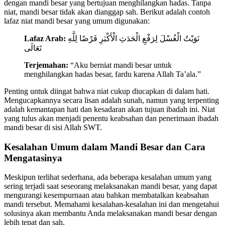
dengan mandi besar yang bertujuan menghilangkan hadas. Tanpa
niat, mandi besar tidak akan dianggap sah. Berikut adalah contoh
lafaz niat mandi besar yang umum digunakan:
Lafaz Arab:
نَوَيْتُ الْغُسْلَ لِرَفْعِ الْحَدَثِ الْأَكْبَرِ فَرْضًا لِلَّهِ
تَعَالَى
Terjemahan:
“Aku berniat mandi besar untuk
menghilangkan hadas besar, fardu karena Allah Ta’ala.”
Penting untuk diingat bahwa niat cukup diucapkan di dalam hati.
Mengucapkannya secara lisan adalah sunah, namun yang terpenting
adalah kemantapan hati dan kesadaran akan tujuan ibadah ini. Niat
yang tulus akan menjadi penentu keabsahan dan penerimaan ibadah
mandi besar di sisi Allah SWT.
Kesalahan Umum dalam Mandi Besar dan Cara
Mengatasinya
Meskipun terlihat sederhana, ada beberapa kesalahan umum yang
sering terjadi saat seseorang melaksanakan mandi besar, yang dapat
mengurangi kesempurnaan atau bahkan membatalkan keabsahan
mandi tersebut. Memahami kesalahan-kesalahan ini dan mengetahui
solusinya akan membantu Anda melaksanakan mandi besar dengan
lebih tepat dan sah.