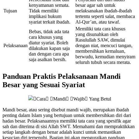
kenyamanan semata.
besar agar sah untuk
Tujuan
Tidak memiliki
melaksanakan ibadah-ibadah
implikasi hukum
tertentu seperti salat, membaca
syariat terkait ibadah.
Al-Qur’an, atau tawaf.
Memiliki tata cara khusus
Bebas, tidak ada tata
yang disunahkan oleh
cara khusus yang
Rasulullah SAW, dimulai
diatur syariat. Boleh
Pelaksanaan
dengan niat, mencuci tangan,
dilakukan kapan saja
membersihkan kemaluan,
dan dengan cara apa
berwudu, kemudian menyiram
saja asalkan bersih.
seluruh tubuh secara merata.
Panduan Praktis Pelaksanaan Mandi
Besar yang Sesuai Syariat
Mandi besar, atau sering disebut mandi wajib, merupakan ibadah
penting dalam Islam yang bertujuan untuk membersihkan diri dari
hadas besar. Pelaksanaannya memiliki tata cara yang spesifik agar
sah dan diterima di sisi Allah SWT. Memahami dan mempraktikkan
setiap langkah dengan benar adalah kunci untuk memastikan
kesucian diri terpenuhi. Bagian ini akan menguraikan panduan