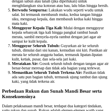
dengan sabun atau tanah (jika diperlukan) untuk
menghilangkan sisa kotoran atau bau, lalu bilas hingga bersih.
Berwudu Sempurna:
Lakukan wudu seperti wudu untuk
salat. Ini termasuk membasuh muka, kedua tangan hingga
siku, mengusap kepala, dan membasuh kedua kaki hingga
mata kaki.
Mengguyur Kepala Tiga Kali:
Mulai dengan mengguyur
kepala sebanyak tiga kali hingga pangkal rambut basah
merata, sambil menyela-nyela rambut dengan jari agar air
sampai ke kulit kepala.
Mengguyur Seluruh Tubuh:
Guyurkan air ke seluruh
tubuh, dimulai dari sisi kanan, kemudian sisi kiri. Pastikan air
merata ke seluruh anggota badan, termasuk lipatan-lipatan
kulit, ketiak, pusar, dan sela-sela jari kaki.
Meratakan Air:
Gosok seluruh tubuh dengan tangan agar air
benar-benar meresap dan tidak ada bagian yang terlewat.
Memastikan Seluruh Tubuh Terkena Air:
Pastikan tidak
ada satu pun bagian tubuh, termasuk ujung rambut dan ujung
kaki, yang tidak terkena air.
Perbedaan Rukun dan Sunah Mandi Besar serta
Konsekuensinya
Dalam pelaksanaan mandi besar, terdapat dua kategori tindakan,
yaitu rukun dan sunah. Rukun adalah elemen-elemen wajib yang