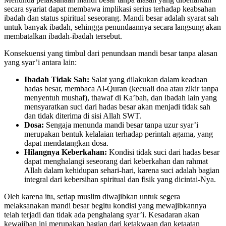
secara syariat dapat membawa implikasi serius terhadap keabsahan
ibadah dan status spiritual seseorang. Mandi besar adalah syarat sah
untuk banyak ibadah, sehingga penundaannya secara langsung akan
membatalkan ibadah-ibadah tersebut.
Konsekuensi yang timbul dari penundaan mandi besar tanpa alasan
yang syar’i antara lain:
Ibadah Tidak Sah:
Salat yang dilakukan dalam keadaan
hadas besar, membaca Al-Quran (kecuali doa atau zikir tanpa
menyentuh mushaf), thawaf di Ka’bah, dan ibadah lain yang
mensyaratkan suci dari hadas besar akan menjadi tidak sah
dan tidak diterima di sisi Allah SWT.
Dosa:
Sengaja menunda mandi besar tanpa uzur syar’i
merupakan bentuk kelalaian terhadap perintah agama, yang
dapat mendatangkan dosa.
Hilangnya Keberkahan:
Kondisi tidak suci dari hadas besar
dapat menghalangi seseorang dari keberkahan dan rahmat
Allah dalam kehidupan sehari-hari, karena suci adalah bagian
integral dari kebersihan spiritual dan fisik yang dicintai-Nya.
Oleh karena itu, setiap muslim diwajibkan untuk segera
melaksanakan mandi besar begitu kondisi yang mewajibkannya
telah terjadi dan tidak ada penghalang syar’i. Kesadaran akan
kewajiban ini merupakan bagian dari ketakwaan dan ketaatan