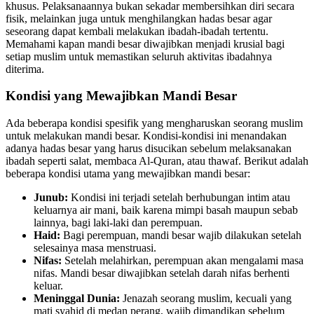
khusus. Pelaksanaannya bukan sekadar membersihkan diri secara
fisik, melainkan juga untuk menghilangkan hadas besar agar
seseorang dapat kembali melakukan ibadah-ibadah tertentu.
Memahami kapan mandi besar diwajibkan menjadi krusial bagi
setiap muslim untuk memastikan seluruh aktivitas ibadahnya
diterima.
Kondisi yang Mewajibkan Mandi Besar
Ada beberapa kondisi spesifik yang mengharuskan seorang muslim
untuk melakukan mandi besar. Kondisi-kondisi ini menandakan
adanya hadas besar yang harus disucikan sebelum melaksanakan
ibadah seperti salat, membaca Al-Quran, atau thawaf. Berikut adalah
beberapa kondisi utama yang mewajibkan mandi besar:
Junub:
Kondisi ini terjadi setelah berhubungan intim atau
keluarnya air mani, baik karena mimpi basah maupun sebab
lainnya, bagi laki-laki dan perempuan.
Haid:
Bagi perempuan, mandi besar wajib dilakukan setelah
selesainya masa menstruasi.
Nifas:
Setelah melahirkan, perempuan akan mengalami masa
nifas. Mandi besar diwajibkan setelah darah nifas berhenti
keluar.
Meninggal Dunia:
Jenazah seorang muslim, kecuali yang
mati syahid di medan perang, wajib dimandikan sebelum