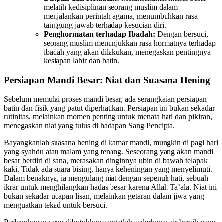
melatih kedisiplinan seorang muslim dalam
menjalankan perintah agama, menumbuhkan rasa
tanggung jawab terhadap kesucian diri.
Penghormatan terhadap Ibadah:
Dengan bersuci,
seorang muslim menunjukkan rasa hormatnya terhadap
ibadah yang akan dilakukan, menegaskan pentingnya
kesiapan lahir dan batin.
Persiapan Mandi Besar: Niat dan Suasana Hening
Sebelum memulai proses mandi besar, ada serangkaian persiapan
batin dan fisik yang patut diperhatikan. Persiapan ini bukan sekadar
rutinitas, melainkan momen penting untuk menata hati dan pikiran,
menegaskan niat yang tulus di hadapan Sang Pencipta.
Bayangkanlah suasana hening di kamar mandi, mungkin di pagi hari
yang syahdu atau malam yang tenang. Seseorang yang akan mandi
besar berdiri di sana, merasakan dinginnya ubin di bawah telapak
kaki. Tidak ada suara bising, hanya keheningan yang menyelimuti.
Dalam benaknya, ia mengulang niat dengan sepenuh hati, sebuah
ikrar untuk menghilangkan hadas besar karena Allah Ta’ala. Niat ini
bukan sekadar ucapan lisan, melainkan getaran dalam jiwa yang
menguatkan tekad untuk bersuci.
Perlengkapan yang dibutuhkan sangatlah sederhana: air bersih yang