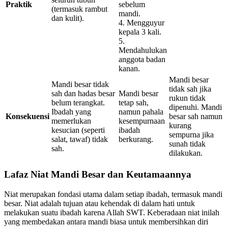
Praktik
sebelum
(termasuk rambut
mandi.
dan kulit).
4. Mengguyur
kepala 3 kali.
5.
Mendahulukan
anggota badan
kanan.
Mandi besar
Mandi besar tidak
tidak sah jika
sah dan hadas besar
Mandi besar
rukun tidak
belum terangkat.
tetap sah,
dipenuhi. Mandi
Ibadah yang
namun pahala
Konsekuensi
besar sah namun
memerlukan
kesempurnaan
kurang
kesucian (seperti
ibadah
sempurna jika
salat, tawaf) tidak
berkurang.
sunah tidak
sah.
dilakukan.
Lafaz Niat Mandi Besar dan Keutamaannya
Niat merupakan fondasi utama dalam setiap ibadah, termasuk mandi
besar. Niat adalah tujuan atau kehendak di dalam hati untuk
melakukan suatu ibadah karena Allah SWT. Keberadaan niat inilah
yang membedakan antara mandi biasa untuk membersihkan diri