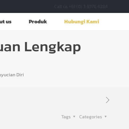
Call us +61 (0) 3 8376 6284
ut us
Produk
Hubungi Kami
uan Lengkap
yucian Diri
Tags
Categories