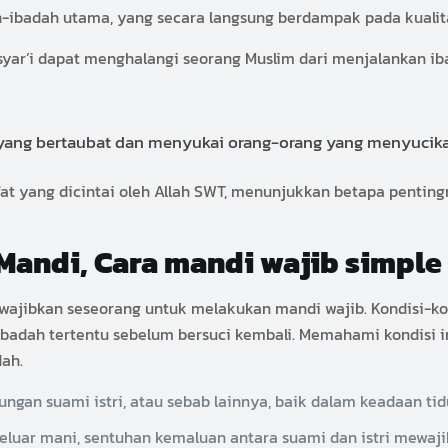
-ibadah utama, yang secara langsung berdampak pada kualitas
syar’i dapat menghalangi seorang Muslim dari menjalankan i
ang bertaubat dan menyukai orang-orang yang menyucikan d
fat yang dicintai oleh Allah SWT, menunjukkan betapa penting
Mandi, Cara mandi wajib simple
ewajibkan seseorang untuk melakukan mandi wajib. Kondisi-ko
adah tertentu sebelum bersuci kembali. Memahami kondisi i
dah.
ngan suami istri, atau sebab lainnya, baik dalam keadaan tid
eluar mani, sentuhan kemaluan antara suami dan istri mewaj