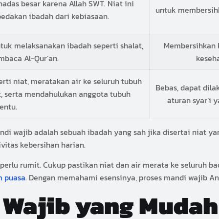
adas besar karena Allah SWT. Niat ini
untuk membersihk
dakan ibadah dari kebiasaan.
tuk melaksanakan ibadah seperti shalat,
Membersihkan k
mbaca Al-Qur’an.
keseha
rti niat, meratakan air ke seluruh tubuh
Bebas, dapat dil
t, serta mendahulukan anggota tubuh
aturan syar’i 
entu.
di wajib adalah sebuah ibadah yang sah jika disertai niat ya
vitas kebersihan harian.
 perlu rumit. Cukup pastikan niat dan air merata ke seluruh 
m puasa
. Dengan memahami esensinya, proses mandi wajib And
Wajib yang Mudah 