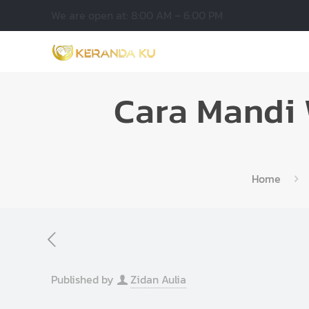
We are open at: 8:00 AM – 6:00 PM
Cara Mandi
Home
Published by
Zidan Aulia