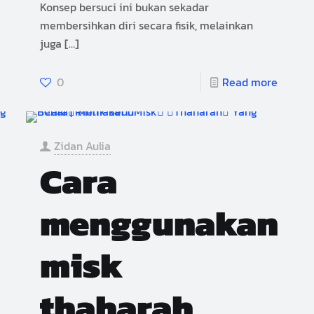
Konsep bersuci ini bukan sekadar
membersihkan diri secara fisik, melainkan
juga
[…]
0
Read more
Zidan Aulia
Cara
menggunakan
misk
thaharah