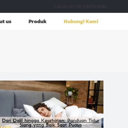
Call us +61 (0) 3 8376 6284
ut us
Produk
Hubungi Kami