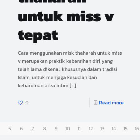
untuk miss v
tepat
Cara menggunakan misk thaharah untuk miss
v merupakan praktik kebersihan diri yang
telah lama dikenal, khususnya dalam tradisi
Islam, untuk menjaga kesucian dan
keharuman area intim
[…]
0
Read more
5
6
7
8
9
10
11
12
13
14
15
16