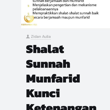
Zidan Aulia
Shalat
Sunnah
Munfarid
Kunci
Ketenangan