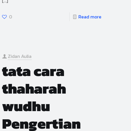
[…]
0
Read more
Zidan Aulia
tata cara
thaharah
wudhu
Pengertian