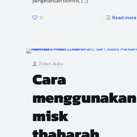
pengetahuan teoritis,
[…]
0
Read more
Zidan Aulia
Cara
menggunakan
misk
thaharah