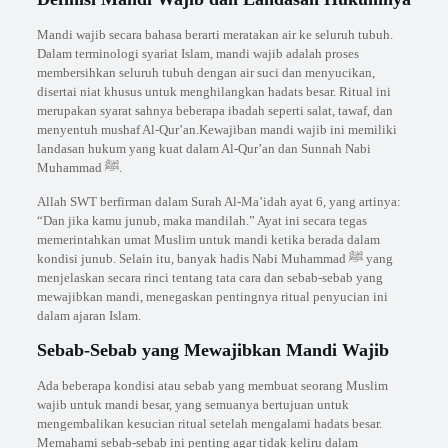
Mandi wajib secara bahasa berarti meratakan air ke seluruh tubuh.
Dalam terminologi syariat Islam, mandi wajib adalah proses
membersihkan seluruh tubuh dengan air suci dan menyucikan,
disertai niat khusus untuk menghilangkan hadats besar. Ritual ini
merupakan syarat sahnya beberapa ibadah seperti salat, tawaf, dan
menyentuh mushaf Al-Qur’an.Kewajiban mandi wajib ini memiliki
landasan hukum yang kuat dalam Al-Qur’an dan Sunnah Nabi
Muhammad ﷺ.
Allah SWT berfirman dalam Surah Al-Ma’idah ayat 6, yang artinya:
“Dan jika kamu junub, maka mandilah.” Ayat ini secara tegas
memerintahkan umat Muslim untuk mandi ketika berada dalam
kondisi junub. Selain itu, banyak hadis Nabi Muhammad ﷺ yang
menjelaskan secara rinci tentang tata cara dan sebab-sebab yang
mewajibkan mandi, menegaskan pentingnya ritual penyucian ini
dalam ajaran Islam.
Sebab-Sebab yang Mewajibkan Mandi Wajib
Ada beberapa kondisi atau sebab yang membuat seorang Muslim
wajib untuk mandi besar, yang semuanya bertujuan untuk
mengembalikan kesucian ritual setelah mengalami hadats besar.
Memahami sebab-sebab ini penting agar tidak keliru dalam