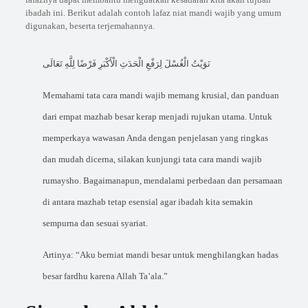
ibadah ini. Berikut adalah contoh lafaz niat mandi wajib yang umum
digunakan, beserta terjemahannya.
نَوَيْتُ الْغُسْلَ لِرَفْعِ الْحَدَثِ الْأَكْبَرِ فَرْضًا لِلَّهِ تَعَالَى
Memahami tata cara mandi wajib memang krusial, dan panduan
dari empat mazhab besar kerap menjadi rujukan utama. Untuk
memperkaya wawasan Anda dengan penjelasan yang ringkas
dan mudah dicerna, silakan kunjungi
tata cara mandi wajib
rumaysho
. Bagaimanapun, mendalami perbedaan dan persamaan
di antara mazhab tetap esensial agar ibadah kita semakin
sempurna dan sesuai syariat.
Artinya: “Aku berniat mandi besar untuk menghilangkan hadas
besar fardhu karena Allah Ta’ala.”