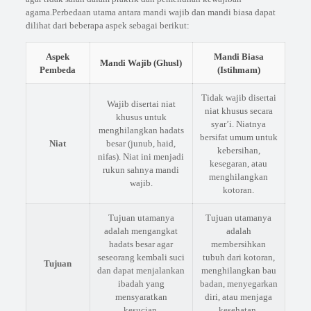
agama.Perbedaan utama antara mandi wajib dan mandi biasa dapat
dilihat dari beberapa aspek sebagai berikut:
Aspek
Mandi Biasa
Mandi Wajib (Ghusl)
Pembeda
(Istihmam)
Tidak wajib disertai
Wajib disertai niat
niat khusus secara
khusus untuk
syar’i. Niatnya
menghilangkan hadats
bersifat umum untuk
Niat
besar (junub, haid,
kebersihan,
nifas). Niat ini menjadi
kesegaran, atau
rukun sahnya mandi
menghilangkan
wajib.
kotoran.
Tujuan utamanya
Tujuan utamanya
adalah mengangkat
adalah
hadats besar agar
membersihkan
seseorang kembali suci
tubuh dari kotoran,
Tujuan
dan dapat menjalankan
menghilangkan bau
ibadah yang
badan, menyegarkan
mensyaratkan
diri, atau menjaga
kesucian.
kesehatan.