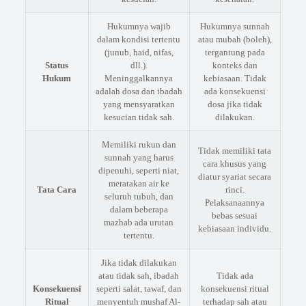
Hukumnya wajib
Hukumnya sunnah
dalam kondisi tertentu
atau mubah (boleh),
(junub, haid, nifas,
tergantung pada
Status
dll.).
konteks dan
Hukum
Meninggalkannya
kebiasaan. Tidak
adalah dosa dan ibadah
ada konsekuensi
yang mensyaratkan
dosa jika tidak
kesucian tidak sah.
dilakukan.
Memiliki rukun dan
Tidak memiliki tata
sunnah yang harus
cara khusus yang
dipenuhi, seperti niat,
diatur syariat secara
meratakan air ke
Tata Cara
rinci.
seluruh tubuh, dan
Pelaksanaannya
dalam beberapa
bebas sesuai
mazhab ada urutan
kebiasaan individu.
tertentu.
Jika tidak dilakukan
atau tidak sah, ibadah
Tidak ada
Konsekuensi
seperti salat, tawaf, dan
konsekuensi ritual
Ritual
menyentuh mushaf Al-
terhadap sah atau