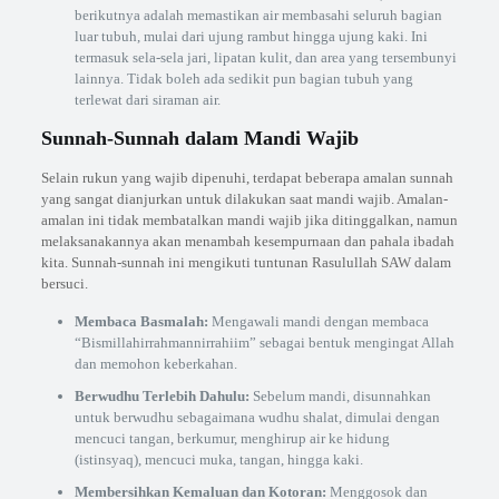
berikutnya adalah memastikan air membasahi seluruh bagian
luar tubuh, mulai dari ujung rambut hingga ujung kaki. Ini
termasuk sela-sela jari, lipatan kulit, dan area yang tersembunyi
lainnya. Tidak boleh ada sedikit pun bagian tubuh yang
terlewat dari siraman air.
Sunnah-Sunnah dalam Mandi Wajib
Selain rukun yang wajib dipenuhi, terdapat beberapa amalan sunnah
yang sangat dianjurkan untuk dilakukan saat mandi wajib. Amalan-
amalan ini tidak membatalkan mandi wajib jika ditinggalkan, namun
melaksanakannya akan menambah kesempurnaan dan pahala ibadah
kita. Sunnah-sunnah ini mengikuti tuntunan Rasulullah SAW dalam
bersuci.
Membaca Basmalah:
Mengawali mandi dengan membaca
“Bismillahirrahmannirrahiim” sebagai bentuk mengingat Allah
dan memohon keberkahan.
Berwudhu Terlebih Dahulu:
Sebelum mandi, disunnahkan
untuk berwudhu sebagaimana wudhu shalat, dimulai dengan
mencuci tangan, berkumur, menghirup air ke hidung
(istinsyaq), mencuci muka, tangan, hingga kaki.
Membersihkan Kemaluan dan Kotoran:
Menggosok dan