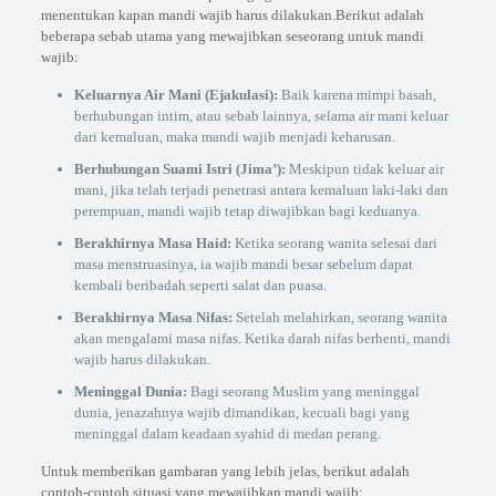
menentukan kapan mandi wajib harus dilakukan.Berikut adalah
beberapa sebab utama yang mewajibkan seseorang untuk mandi
wajib:
Keluarnya Air Mani (Ejakulasi):
Baik karena mimpi basah,
berhubungan intim, atau sebab lainnya, selama air mani keluar
dari kemaluan, maka mandi wajib menjadi keharusan.
Berhubungan Suami Istri (Jima’):
Meskipun tidak keluar air
mani, jika telah terjadi penetrasi antara kemaluan laki-laki dan
perempuan, mandi wajib tetap diwajibkan bagi keduanya.
Berakhirnya Masa Haid:
Ketika seorang wanita selesai dari
masa menstruasinya, ia wajib mandi besar sebelum dapat
kembali beribadah seperti salat dan puasa.
Berakhirnya Masa Nifas:
Setelah melahirkan, seorang wanita
akan mengalami masa nifas. Ketika darah nifas berhenti, mandi
wajib harus dilakukan.
Meninggal Dunia:
Bagi seorang Muslim yang meninggal
dunia, jenazahnya wajib dimandikan, kecuali bagi yang
meninggal dalam keadaan syahid di medan perang.
Untuk memberikan gambaran yang lebih jelas, berikut adalah
contoh-contoh situasi yang mewajibkan mandi wajib: