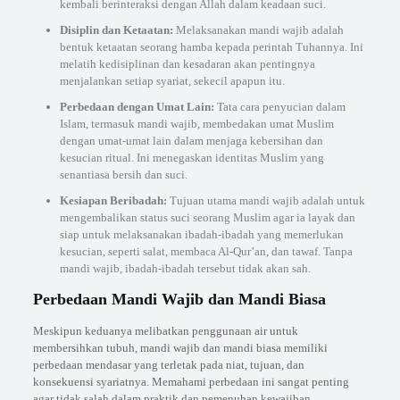
kembali berinteraksi dengan Allah dalam keadaan suci.
Disiplin dan Ketaatan:
Melaksanakan mandi wajib adalah
bentuk ketaatan seorang hamba kepada perintah Tuhannya. Ini
melatih kedisiplinan dan kesadaran akan pentingnya
menjalankan setiap syariat, sekecil apapun itu.
Perbedaan dengan Umat Lain:
Tata cara penyucian dalam
Islam, termasuk mandi wajib, membedakan umat Muslim
dengan umat-umat lain dalam menjaga kebersihan dan
kesucian ritual. Ini menegaskan identitas Muslim yang
senantiasa bersih dan suci.
Kesiapan Beribadah:
Tujuan utama mandi wajib adalah untuk
mengembalikan status suci seorang Muslim agar ia layak dan
siap untuk melaksanakan ibadah-ibadah yang memerlukan
kesucian, seperti salat, membaca Al-Qur’an, dan tawaf. Tanpa
mandi wajib, ibadah-ibadah tersebut tidak akan sah.
Perbedaan Mandi Wajib dan Mandi Biasa
Meskipun keduanya melibatkan penggunaan air untuk
membersihkan tubuh, mandi wajib dan mandi biasa memiliki
perbedaan mendasar yang terletak pada niat, tujuan, dan
konsekuensi syariatnya. Memahami perbedaan ini sangat penting
agar tidak salah dalam praktik dan pemenuhan kewajiban