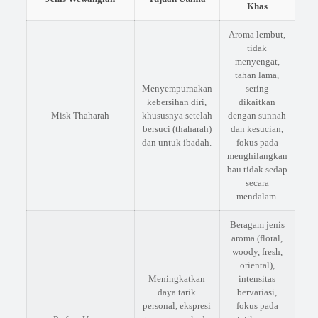
Khas
Aroma lembut,
tidak
menyengat,
tahan lama,
Menyempurnakan
sering
kebersihan diri,
dikaitkan
Misk Thaharah
khususnya setelah
dengan sunnah
bersuci (thaharah)
dan kesucian,
dan untuk ibadah.
fokus pada
menghilangkan
bau tidak sedap
secara
mendalam.
Beragam jenis
aroma (floral,
woody, fresh,
oriental),
Meningkatkan
intensitas
daya tarik
bervariasi,
personal, ekspresi
fokus pada