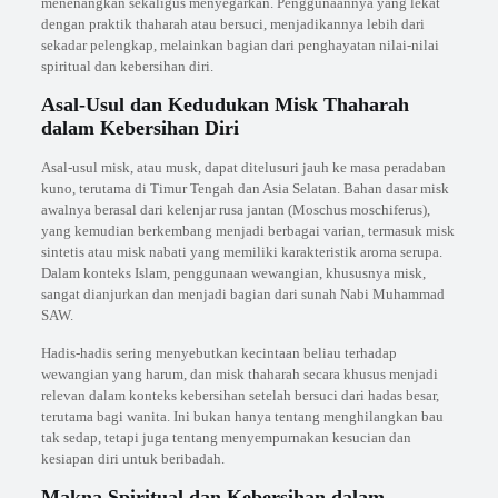
menenangkan sekaligus menyegarkan. Penggunaannya yang lekat
dengan praktik thaharah atau bersuci, menjadikannya lebih dari
sekadar pelengkap, melainkan bagian dari penghayatan nilai-nilai
spiritual dan kebersihan diri.
Asal-Usul dan Kedudukan Misk Thaharah
dalam Kebersihan Diri
Asal-usul misk, atau musk, dapat ditelusuri jauh ke masa peradaban
kuno, terutama di Timur Tengah dan Asia Selatan. Bahan dasar misk
awalnya berasal dari kelenjar rusa jantan (Moschus moschiferus),
yang kemudian berkembang menjadi berbagai varian, termasuk misk
sintetis atau misk nabati yang memiliki karakteristik aroma serupa.
Dalam konteks Islam, penggunaan wewangian, khususnya misk,
sangat dianjurkan dan menjadi bagian dari sunah Nabi Muhammad
SAW.
Hadis-hadis sering menyebutkan kecintaan beliau terhadap
wewangian yang harum, dan misk thaharah secara khusus menjadi
relevan dalam konteks kebersihan setelah bersuci dari hadas besar,
terutama bagi wanita. Ini bukan hanya tentang menghilangkan bau
tak sedap, tetapi juga tentang menyempurnakan kesucian dan
kesiapan diri untuk beribadah.
Makna Spiritual dan Kebersihan dalam