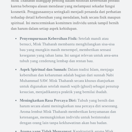
Misk Thaharah dianggap penting dalam rutinitas kebersihan pribadi
karena beberapa alasan mendasar yang melampaui sekadar fungsi
kosmetik. Penggunaannya seringkali menjadi penanda dari perhatian
terhadap detail kebersihan yang mendalam, baik secara fisik maupun
spiritual. Ini mencerminkan komitmen individu untuk tampil bersih
dan harum dalam setiap aspek kehidupan.
Penyempurnaan Kebersihan Fisik:
Setelah mandi atau
bersuci, Misk Thaharah membantu menghilangkan sisa-sisa
bau yang mungkin masih menempel, memberikan sensasi
kesegaran yang tahan lama. Ini sangat relevan untuk area-area
tubuh yang cenderung lembap dan rentan bau.
Aspek Spiritual dan Sunnah:
Dalam tradisi Islam, menjaga
kebersihan dan keharuman adalah bagian dari sunnah Nabi
Muhammad SAW. Misk Thaharah secara khusus dianjurkan
untuk digunakan setelah mandi wajib (ghusl) sebagai penutup
kesucian, menjadikannya praktik yang bernilai ibadah.
Meningkatkan Rasa Percaya Diri:
Tubuh yang bersih dan
harum secara alami meningkatkan rasa percaya diri seseorang.
Aroma lembut Misk Thaharah memberikan kenyamanan dan
ketenangan, memungkinkan individu untuk berinteraksi
dengan orang lain tanpa kekhawatiran akan bau badan.
Aroma yang Tidak Menyengat:
Karakteristik aroma Misk