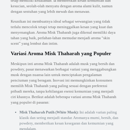
tetap memiliki kedalaman. Ia memberikan kesan kemurnian dan
kesucian, seolah-olah menyatu dengan aroma alami kulit, namun
dengan sentuhan yang lebih mewah dan menawan.
Keunikan ini membuatnya ideal sebagai wewangian yang tidak
terlalu mencolok tetapi tetap meninggalkan kesan yang kuat dan
menyenangkan. Aroma Misk Thaharah juga dikenal memiliki daya
tahan yang baik, perlahan-lahan memudar menjadi aroma “skin
scent” yang lembut dan intim.
Variasi Aroma Misk Thaharah yang Populer
Meskipun inti aroma Misk Thaharah adalah musk yang bersih dan
powdery, pasar menawarkan berbagai variasi yang menggabungkan
musk dengan nuansa lain untuk menciptakan pengalaman
penciuman yang beragam. Inovasi ini memungkinkan konsumen
memilih Misk Thaharah yang paling sesuai dengan preferensi
pribadi mereka, tanpa kehilangan esensi kemurnian yang menjadi
ciri khasnya. Berikut adalah beberapa variasi aroma Misk Thaharah
yang populer di pasaran:
Misk Thaharah Putih (White Musk):
Ini adalah varian paling
klasik dan sering menjadi standar. Aromanya murni, bersih, dan
powdery, memberikan kesan kesegaran dan kemurnian yang
mendalam.