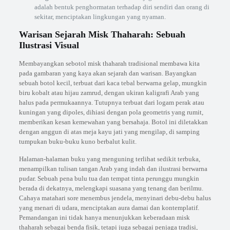
adalah bentuk penghormatan terhadap diri sendiri dan orang di
sekitar, menciptakan lingkungan yang nyaman.
Warisan Sejarah Misk Thaharah: Sebuah
Ilustrasi Visual
Membayangkan sebotol misk thaharah tradisional membawa kita
pada gambaran yang kaya akan sejarah dan warisan. Bayangkan
sebuah botol kecil, terbuat dari kaca tebal berwarna gelap, mungkin
biru kobalt atau hijau zamrud, dengan ukiran kaligrafi Arab yang
halus pada permukaannya. Tutupnya terbuat dari logam perak atau
kuningan yang dipoles, dihiasi dengan pola geometris yang rumit,
memberikan kesan kemewahan yang bersahaja. Botol ini diletakkan
dengan anggun di atas meja kayu jati yang mengilap, di samping
tumpukan buku-buku kuno berbalut kulit.
Halaman-halaman buku yang menguning terlihat sedikit terbuka,
menampilkan tulisan tangan Arab yang indah dan ilustrasi berwarna
pudar. Sebuah pena bulu tua dan tempat tinta perunggu mungkin
berada di dekatnya, melengkapi suasana yang tenang dan berilmu.
Cahaya matahari sore menembus jendela, menyinari debu-debu halus
yang menari di udara, menciptakan aura damai dan kontemplatif.
Pemandangan ini tidak hanya menunjukkan keberadaan misk
thaharah sebagai benda fisik, tetapi juga sebagai penjaga tradisi,