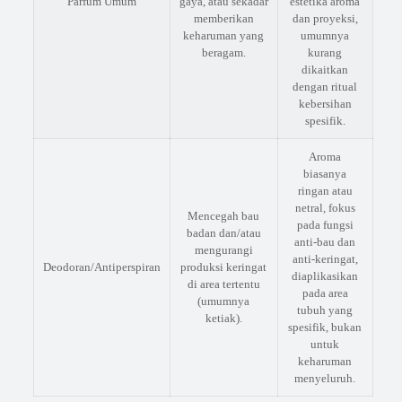
Parfum Umum
gaya, atau sekadar
estetika aroma
memberikan
dan proyeksi,
keharuman yang
umumnya
beragam.
kurang
dikaitkan
dengan ritual
kebersihan
spesifik.
Aroma
biasanya
ringan atau
netral, fokus
Mencegah bau
pada fungsi
badan dan/atau
anti-bau dan
mengurangi
anti-keringat,
Deodoran/Antiperspiran
produksi keringat
diaplikasikan
di area tertentu
pada area
(umumnya
tubuh yang
ketiak).
spesifik, bukan
untuk
keharuman
menyeluruh.