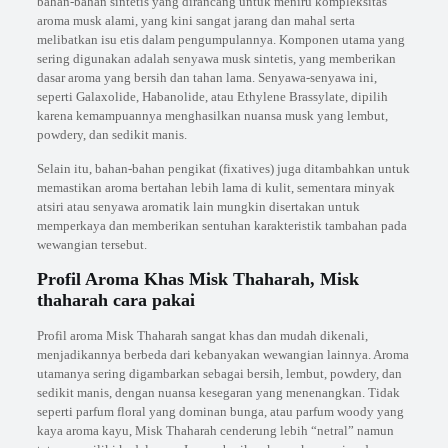
bahan-bahan sintetis yang dirancang untuk meniru kompleksitas
aroma musk alami, yang kini sangat jarang dan mahal serta
melibatkan isu etis dalam pengumpulannya. Komponen utama yang
sering digunakan adalah senyawa musk sintetis, yang memberikan
dasar aroma yang bersih dan tahan lama. Senyawa-senyawa ini,
seperti Galaxolide, Habanolide, atau Ethylene Brassylate, dipilih
karena kemampuannya menghasilkan nuansa musk yang lembut,
powdery, dan sedikit manis.
Selain itu, bahan-bahan pengikat (fixatives) juga ditambahkan untuk
memastikan aroma bertahan lebih lama di kulit, sementara minyak
atsiri atau senyawa aromatik lain mungkin disertakan untuk
memperkaya dan memberikan sentuhan karakteristik tambahan pada
wewangian tersebut.
Profil Aroma Khas Misk Thaharah, Misk
thaharah cara pakai
Profil aroma Misk Thaharah sangat khas dan mudah dikenali,
menjadikannya berbeda dari kebanyakan wewangian lainnya. Aroma
utamanya sering digambarkan sebagai bersih, lembut, powdery, dan
sedikit manis, dengan nuansa kesegaran yang menenangkan. Tidak
seperti parfum floral yang dominan bunga, atau parfum woody yang
kaya aroma kayu, Misk Thaharah cenderung lebih “netral” namun