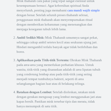
Misk thaharah cara pakai yang tepat sangat esensial untuk
kesempurnaan bersuci. Agar kebersihan spiritual Anda
menyeluruh, penting juga memahami
cara mandi wajib simple
dengan benar. Setelah seluruh proses thaharah selesai,
penggunaan misk thaharah akan menyempurnakan ritual
dengan memberikan keharuman yang menenangkan dan
menjaga kesegaran tubuh lebih lama.
Ambil Sedikit Misk:
Misk Thaharah umumnya sangat pekat,
sehingga cukup ambil setetes kecil atau seukuran ujung jari.
Hindari mengambil terlalu banyak agar tidak berlebihan dan
boros.
Aplikasikan pada Titik-titik Tertentu:
Oleskan Misk Thaharah
pada area-area yang memerlukan perhatian khusus. Untuk
wanita, titik-titik yang disarankan adalah di area lipatan tubuh
yang cenderung lembap atau pada titik-titik yang sering
menjadi tempat tumbuhnya bakteri, seperti di area
selangkangan bagian luar atau di belakang telinga.
Ratakan dengan Lembut:
Setelah dioleskan, ratakan misk
dengan gerakan mengusap yang lembut menggunakan jari atau
kapas bersih. Pastikan misk tersebar tipis dan merata, tidak
hanya menumpuk di satu titik.