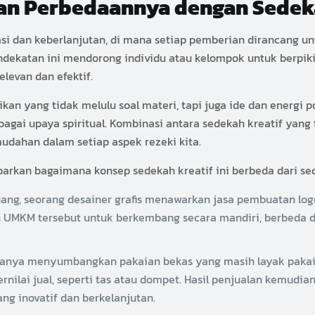
 dan Perbedaannya dengan Sede
ovasi dan keberlanjutan, di mana setiap pemberian dirancang 
ndekatan ini mendorong individu atau kelompok untuk berpikir
elevan dan efektif.
an yang tidak melulu soal materi, tapi juga ide dan energi p
agai upaya spiritual. Kombinasi antara sedekah kreatif yang 
dahan dalam setiap aspek rezeki kita.
arkan bagaimana konsep sedekah kreatif ini berbeda dari se
ng, seorang desainer grafis menawarkan jasa pembuatan logo
n UMKM tersebut untuk berkembang secara mandiri, berbeda
anya menyumbangkan pakaian bekas yang masih layak pakai,
ilai jual, seperti tas atau dompet. Hasil penjualan kemudia
g inovatif dan berkelanjutan.