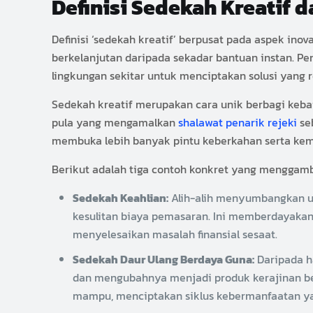
Definisi Sedekah Kreatif
Definisi ‘sedekah kreatif’ berpusat pada aspek in
berkelanjutan daripada sekadar bantuan instan. Pe
lingkungan sekitar untuk menciptakan solusi yang r
Sedekah kreatif merupakan cara unik berbagi kebaik
pula yang mengamalkan
shalawat penarik rejeki
seb
membuka lebih banyak pintu keberkahan serta kemu
Berikut adalah tiga contoh konkret yang menggamb
Sedekah Keahlian:
Alih-alih menyumbangkan ua
kesulitan biaya pemasaran. Ini memberdayaka
menyelesaikan masalah finansial sesaat.
Sedekah Daur Ulang Berdaya Guna:
Daripada h
dan mengubahnya menjadi produk kerajinan bern
mampu, menciptakan siklus kebermanfaatan yan