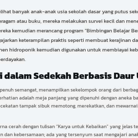
hat banyak anak-anak usia sekolah dasar yang putus sekol
ragam atau buku, mereka melakukan survei kecil dan men
reka kemudian merancang program “Bimbingan Belajar Berba
arkan keterampilan praktis seperti membuat kerajinan da
 panen hidroponik kemudian digunakan untuk membiayai keb
berdayakan.
asi dalam Sedekah Berbasis Daur
n penuh semangat, menampilkan sekelompok orang dari berbag
erhatian adalah meja panjang yang dipenuhi dengan aneka baha
gan cekatan tampak sibuk memotong, merekatkan, dan mewarn
na cerah dengan tulisan “Karya untuk Kebaikan” yang jelas ter
dan kebersamaan; ada yang tersenyum saat mengajari anak ke