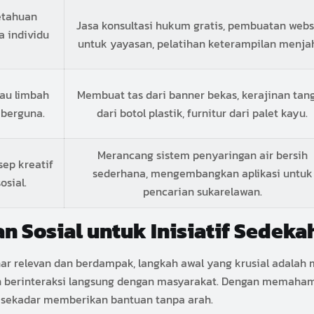
etahuan
Jasa konsultasi hukum gratis, pembuatan webs
a individu
untuk yayasan, pelatihan keterampilan menjah
au limbah
Membuat tas dari banner bekas, kerajinan tan
 berguna.
dari botol plastik, furnitur dari palet kayu.
Merancang sistem penyaringan air bersih
ep kreatif
sederhana, mengembangkan aplikasi untuk
sial.
pencarian sukarelawan.
n Sosial untuk Inisiatif Sedeka
 relevan dan berdampak, langkah awal yang krusial adalah men
an berinteraksi langsung dengan masyarakat. Dengan memaham
n sekadar memberikan bantuan tanpa arah.