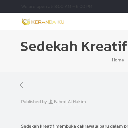
We are open at: 8:00 AM – 6:00 PM
Sedekah Kreatif
Home
Published by
Fahmi Al Hakim
Sedekah kreatif membuka cakrawala baru dalam pr