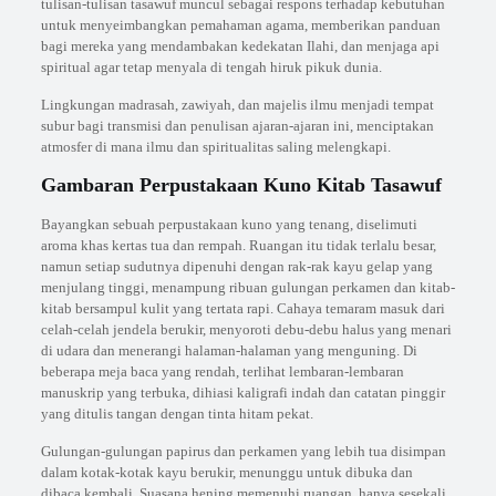
tulisan-tulisan tasawuf muncul sebagai respons terhadap kebutuhan
untuk menyeimbangkan pemahaman agama, memberikan panduan
bagi mereka yang mendambakan kedekatan Ilahi, dan menjaga api
spiritual agar tetap menyala di tengah hiruk pikuk dunia.
Lingkungan madrasah, zawiyah, dan majelis ilmu menjadi tempat
subur bagi transmisi dan penulisan ajaran-ajaran ini, menciptakan
atmosfer di mana ilmu dan spiritualitas saling melengkapi.
Gambaran Perpustakaan Kuno Kitab Tasawuf
Bayangkan sebuah perpustakaan kuno yang tenang, diselimuti
aroma khas kertas tua dan rempah. Ruangan itu tidak terlalu besar,
namun setiap sudutnya dipenuhi dengan rak-rak kayu gelap yang
menjulang tinggi, menampung ribuan gulungan perkamen dan kitab-
kitab bersampul kulit yang tertata rapi. Cahaya temaram masuk dari
celah-celah jendela berukir, menyoroti debu-debu halus yang menari
di udara dan menerangi halaman-halaman yang menguning. Di
beberapa meja baca yang rendah, terlihat lembaran-lembaran
manuskrip yang terbuka, dihiasi kaligrafi indah dan catatan pinggir
yang ditulis tangan dengan tinta hitam pekat.
Gulungan-gulungan papirus dan perkamen yang lebih tua disimpan
dalam kotak-kotak kayu berukir, menunggu untuk dibuka dan
dibaca kembali. Suasana hening memenuhi ruangan, hanya sesekali