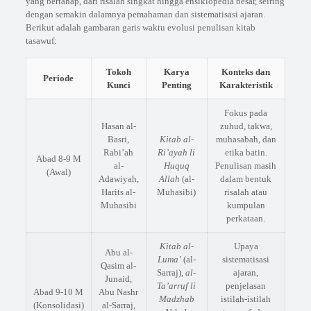
yang bertahap, dari risalah singkat hingga ensiklopedia besar, seiring
dengan semakin dalamnya pemahaman dan sistematisasi ajaran.
Berikut adalah gambaran garis waktu evolusi penulisan kitab
tasawuf:
Tokoh
Karya
Konteks dan
Periode
Kunci
Penting
Karakteristik
Fokus pada
Hasan al-
zuhud, takwa,
Basri,
Kitab al-
muhasabah, dan
Rabi’ah
Ri’ayah li
etika batin.
Abad 8-9 M
al-
Huquq
Penulisan masih
(Awal)
Adawiyah,
Allah
(al-
dalam bentuk
Harits al-
Muhasibi)
risalah atau
Muhasibi
kumpulan
perkataan.
Kitab al-
Upaya
Abu al-
Luma’
(al-
sistematisasi
Qasim al-
Sarraj),
al-
ajaran,
Junaid,
Ta’arruf li
penjelasan
Abad 9-10 M
Abu Nashr
Madzhab
istilah-istilah
(Konsolidasi)
al-Sarraj,