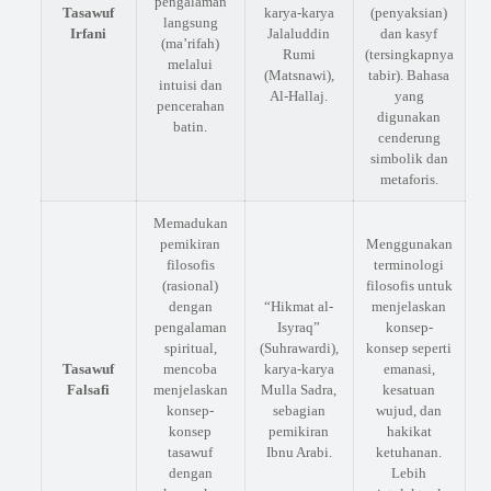
pengalaman
Tasawuf
karya-karya
(penyaksian)
langsung
Irfani
Jalaluddin
dan kasyf
(ma’rifah)
Rumi
(tersingkapnya
melalui
(Matsnawi),
tabir). Bahasa
intuisi dan
Al-Hallaj.
yang
pencerahan
digunakan
batin.
cenderung
simbolik dan
metaforis.
Memadukan
pemikiran
Menggunakan
filosofis
terminologi
(rasional)
filosofis untuk
dengan
“Hikmat al-
menjelaskan
pengalaman
Isyraq”
konsep-
spiritual,
(Suhrawardi),
konsep seperti
Tasawuf
mencoba
karya-karya
emanasi,
Falsafi
menjelaskan
Mulla Sadra,
kesatuan
konsep-
sebagian
wujud, dan
konsep
pemikiran
hakikat
tasawuf
Ibnu Arabi.
ketuhanan.
dengan
Lebih