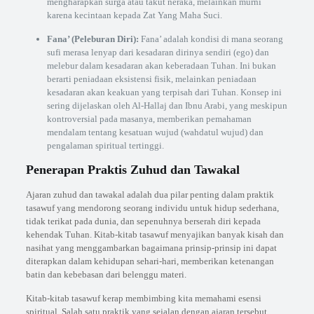
mengharapkan surga atau takut neraka, melainkan murni
karena kecintaan kepada Zat Yang Maha Suci.
Fana’ (Peleburan Diri):
Fana’ adalah kondisi di mana seorang
sufi merasa lenyap dari kesadaran dirinya sendiri (ego) dan
melebur dalam kesadaran akan keberadaan Tuhan. Ini bukan
berarti peniadaan eksistensi fisik, melainkan peniadaan
kesadaran akan keakuan yang terpisah dari Tuhan. Konsep ini
sering dijelaskan oleh Al-Hallaj dan Ibnu Arabi, yang meskipun
kontroversial pada masanya, memberikan pemahaman
mendalam tentang kesatuan wujud (wahdatul wujud) dan
pengalaman spiritual tertinggi.
Penerapan Praktis Zuhud dan Tawakal
Ajaran zuhud dan tawakal adalah dua pilar penting dalam praktik
tasawuf yang mendorong seorang individu untuk hidup sederhana,
tidak terikat pada dunia, dan sepenuhnya berserah diri kepada
kehendak Tuhan. Kitab-kitab tasawuf menyajikan banyak kisah dan
nasihat yang menggambarkan bagaimana prinsip-prinsip ini dapat
diterapkan dalam kehidupan sehari-hari, memberikan ketenangan
batin dan kebebasan dari belenggu materi.
Kitab-kitab tasawuf kerap membimbing kita memahami esensi
spiritual. Salah satu praktik yang sejalan dengan ajaran tersebut