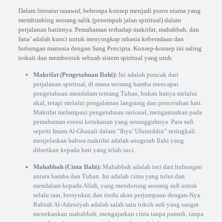
Dalam literatur tasawuf, beberapa konsep menjadi poros utama yang
membimbing seorang salik (penempuh jalan spiritual) dalam
perjalanan batinnya. Pemahaman terhadap makrifat, mahabbah, dan
fana’ adalah kunci untuk menyingkap rahasia keberadaan dan
hubungan manusia dengan Sang Pencipta. Konsep-konsep ini saling
terkait dan membentuk sebuah sistem spiritual yang utuh.
Makrifat (Pengetahuan Ilahi):
Ini adalah puncak dari
perjalanan spiritual, di mana seorang hamba mencapai
pengetahuan mendalam tentang Tuhan, bukan hanya melalui
akal, tetapi melalui pengalaman langsung dan pencerahan hati.
Makrifat melampaui pengetahuan rasional, mengantarkan pada
pemahaman esensi ketuhanan yang sesungguhnya. Para sufi
seperti Imam Al-Ghazali dalam “Ihya’ Ulumiddin” seringkali
menjelaskan bahwa makrifat adalah anugerah Ilahi yang
diberikan kepada hati yang telah suci.
Mahabbah (Cinta Ilahi):
Mahabbah adalah inti dari hubungan
antara hamba dan Tuhan. Ini adalah cinta yang tulus dan
mendalam kepada Allah, yang mendorong seorang sufi untuk
selalu taat, bersyukur, dan rindu akan perjumpaan dengan-Nya.
Rabiah Al-Adawiyah adalah salah satu tokoh sufi yang sangat
menekankan mahabbah, mengajarkan cinta tanpa pamrih, tanpa