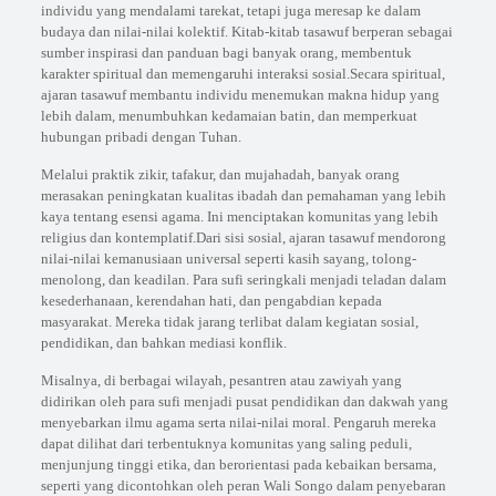
individu yang mendalami tarekat, tetapi juga meresap ke dalam
budaya dan nilai-nilai kolektif. Kitab-kitab tasawuf berperan sebagai
sumber inspirasi dan panduan bagi banyak orang, membentuk
karakter spiritual dan memengaruhi interaksi sosial.Secara spiritual,
ajaran tasawuf membantu individu menemukan makna hidup yang
lebih dalam, menumbuhkan kedamaian batin, dan memperkuat
hubungan pribadi dengan Tuhan.
Melalui praktik zikir, tafakur, dan mujahadah, banyak orang
merasakan peningkatan kualitas ibadah dan pemahaman yang lebih
kaya tentang esensi agama. Ini menciptakan komunitas yang lebih
religius dan kontemplatif.Dari sisi sosial, ajaran tasawuf mendorong
nilai-nilai kemanusiaan universal seperti kasih sayang, tolong-
menolong, dan keadilan. Para sufi seringkali menjadi teladan dalam
kesederhanaan, kerendahan hati, dan pengabdian kepada
masyarakat. Mereka tidak jarang terlibat dalam kegiatan sosial,
pendidikan, dan bahkan mediasi konflik.
Misalnya, di berbagai wilayah, pesantren atau zawiyah yang
didirikan oleh para sufi menjadi pusat pendidikan dan dakwah yang
menyebarkan ilmu agama serta nilai-nilai moral. Pengaruh mereka
dapat dilihat dari terbentuknya komunitas yang saling peduli,
menjunjung tinggi etika, dan berorientasi pada kebaikan bersama,
seperti yang dicontohkan oleh peran Wali Songo dalam penyebaran