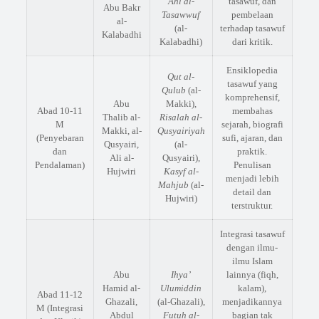
Ahl al-
tasawuf, dan
Abu Bakr
Tasawwuf
pembelaan
al-
(al-
terhadap tasawuf
Kalabadhi
Kalabadhi)
dari kritik.
Ensiklopedia
Qut al-
tasawuf yang
Qulub
(al-
komprehensif,
Abu
Makki),
Abad 10-11
membahas
Thalib al-
Risalah al-
M
sejarah, biografi
Makki, al-
Qusyairiyah
(Penyebaran
sufi, ajaran, dan
Qusyairi,
(al-
dan
praktik.
Ali al-
Qusyairi),
Pendalaman)
Penulisan
Hujwiri
Kasyf al-
menjadi lebih
Mahjub
(al-
detail dan
Hujwiri)
terstruktur.
Integrasi tasawuf
dengan ilmu-
ilmu Islam
Abu
Ihya’
lainnya (fiqh,
Hamid al-
Ulumiddin
kalam),
Abad 11-12
Ghazali,
(al-Ghazali),
menjadikannya
M (Integrasi
Abdul
Futuh al-
bagian tak