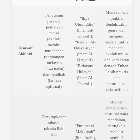
Menekankan
Penyucian
“Ihya’
praktik
jiwa dan
Ulumiddin”
ibadah, zikir,
perbaikan
(Imam Al-
puasa, dan
moral
Ghazali),
menjauhi
(akhlak)
“Risalah Al-
maksiat untuk
melalui
Tasawuf
Qusyairiyah”
mencapai
mujahadah
Akhlaki
(Imam Al-
akhlak mulia
(perjuangan
Qusyairi),
dan kedekatan
melawan
“Bidayatul
dengan Tuhan.
hawa nafsu)
Hidayah”
Lebih praktis
dan riyadhah
(Imam Al-
dan
(latihan
Ghazali).
berorientasi
spiritual).
pada perilaku.
Mencari
pengalaman
spiritual yang
Penyingkapan
mendalam,
rahasia-
“Futuhat al-
seringkali
rahasia Ilahi
Makkiyah”
melalui
dan
(Ibnu Arabi),
syuhud