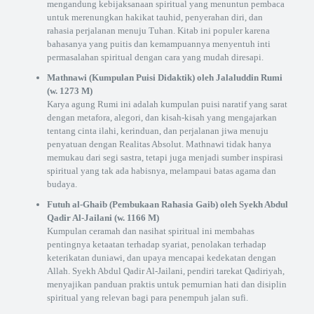
mengandung kebijaksanaan spiritual yang menuntun pembaca
untuk merenungkan hakikat tauhid, penyerahan diri, dan
rahasia perjalanan menuju Tuhan. Kitab ini populer karena
bahasanya yang puitis dan kemampuannya menyentuh inti
permasalahan spiritual dengan cara yang mudah diresapi.
Mathnawi (Kumpulan Puisi Didaktik) oleh Jalaluddin Rumi
(w. 1273 M)
Karya agung Rumi ini adalah kumpulan puisi naratif yang sarat
dengan metafora, alegori, dan kisah-kisah yang mengajarkan
tentang cinta ilahi, kerinduan, dan perjalanan jiwa menuju
penyatuan dengan Realitas Absolut. Mathnawi tidak hanya
memukau dari segi sastra, tetapi juga menjadi sumber inspirasi
spiritual yang tak ada habisnya, melampaui batas agama dan
budaya.
Futuh al-Ghaib (Pembukaan Rahasia Gaib) oleh Syekh Abdul
Qadir Al-Jailani (w. 1166 M)
Kumpulan ceramah dan nasihat spiritual ini membahas
pentingnya ketaatan terhadap syariat, penolakan terhadap
keterikatan duniawi, dan upaya mencapai kedekatan dengan
Allah. Syekh Abdul Qadir Al-Jailani, pendiri tarekat Qadiriyah,
menyajikan panduan praktis untuk pemurnian hati dan disiplin
spiritual yang relevan bagi para penempuh jalan sufi.