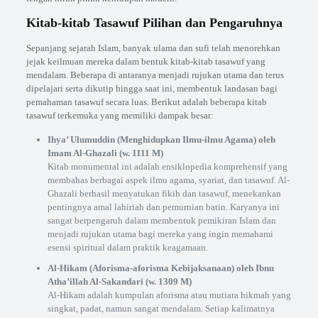
Kitab-kitab Tasawuf Pilihan dan Pengaruhnya
Sepanjang sejarah Islam, banyak ulama dan sufi telah menorehkan
jejak keilmuan mereka dalam bentuk kitab-kitab tasawuf yang
mendalam. Beberapa di antaranya menjadi rujukan utama dan terus
dipelajari serta dikutip hingga saat ini, membentuk landasan bagi
pemahaman tasawuf secara luas. Berikut adalah beberapa kitab
tasawuf terkemuka yang memiliki dampak besar:
Ihya’ Ulumuddin (Menghidupkan Ilmu-ilmu Agama) oleh
Imam Al-Ghazali (w. 1111 M)
Kitab monumental ini adalah ensiklopedia komprehensif yang
membahas berbagai aspek ilmu agama, syariat, dan tasawuf. Al-
Ghazali berhasil menyatukan fikih dan tasawuf, menekankan
pentingnya amal lahiriah dan pemurnian batin. Karyanya ini
sangat berpengaruh dalam membentuk pemikiran Islam dan
menjadi rujukan utama bagi mereka yang ingin memahami
esensi spiritual dalam praktik keagamaan.
Al-Hikam (Aforisma-aforisma Kebijaksanaan) oleh Ibnu
Atha’illah Al-Sakandari (w. 1309 M)
Al-Hikam adalah kumpulan aforisma atau mutiara hikmah yang
singkat, padat, namun sangat mendalam. Setiap kalimatnya