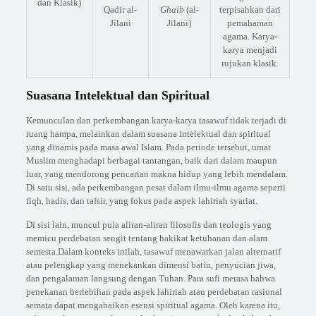
dan Klasik)
Qadir al-
Ghaib
(al-
terpisahkan dari
Jilani
Jilani)
pemahaman
agama. Karya-
karya menjadi
rujukan klasik.
Suasana Intelektual dan Spiritual
Kemunculan dan perkembangan karya-karya tasawuf tidak terjadi di
ruang hampa, melainkan dalam suasana intelektual dan spiritual
yang dinamis pada masa awal Islam. Pada periode tersebut, umat
Muslim menghadapi berbagai tantangan, baik dari dalam maupun
luar, yang mendorong pencarian makna hidup yang lebih mendalam.
Di satu sisi, ada perkembangan pesat dalam ilmu-ilmu agama seperti
fiqh, hadis, dan tafsir, yang fokus pada aspek lahiriah syariat.
Di sisi lain, muncul pula aliran-aliran filosofis dan teologis yang
memicu perdebatan sengit tentang hakikat ketuhanan dan alam
semesta.Dalam konteks inilah, tasawuf menawarkan jalan alternatif
atau pelengkap yang menekankan dimensi batin, penyucian jiwa,
dan pengalaman langsung dengan Tuhan. Para sufi merasa bahwa
penekanan berlebihan pada aspek lahiriah atau perdebatan rasional
semata dapat mengabaikan esensi spiritual agama. Oleh karena itu,