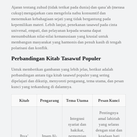
Ajaran tentang zuhud (tidak terikat pada dunia) dan qana’ah (merasa
cukup) mengajarkan cara mengelola nafsu konsumtif dan
menemukan kebahagiaan sejati yang tidak bergantung pada
kepemilikan materi. Lebih lanjut, penekanan tasawuf pada cinta
universal, empati, dan pelayanan kepada sesama dapat
menumbuhkan nilai-nilai kemanusiaan yang krusial untuk
membangun masyarakat yang harmonis dan penuh kasih di tengah
polarisasi dan konflik.
Perbandingan Kitab Tasawuf Populer
Untuk memberikan gambaran yang lebih jelas, berikut adalah
perbandingan antara tiga kitab tasawuf populer yang sering
dipelajari dan dikutip, menyoroti pengarang, tema utama, dan pesan
kunci yang terkandung di dalamnya.
Kitab
Pengarang
Tema Utama
Pesan Kunci
Pentingnya
Integrasi
amal lahiriah
syariat dan
yang selaras
hakikat,
dengan niat dan
Ihya’
Imam Al-
pemurnian
keadaan hati