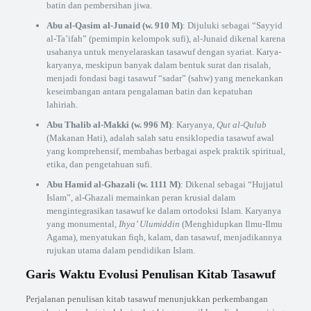
batin dan pembersihan jiwa.
Abu al-Qasim al-Junaid (w. 910 M)
: Dijuluki sebagai “Sayyid
al-Ta’ifah” (pemimpin kelompok sufi), al-Junaid dikenal karena
usahanya untuk menyelaraskan tasawuf dengan syariat. Karya-
karyanya, meskipun banyak dalam bentuk surat dan risalah,
menjadi fondasi bagi tasawuf “sadar” (sahw) yang menekankan
keseimbangan antara pengalaman batin dan kepatuhan
lahiriah.
Abu Thalib al-Makki (w. 996 M)
: Karyanya,
Qut al-Qulub
(Makanan Hati), adalah salah satu ensiklopedia tasawuf awal
yang komprehensif, membahas berbagai aspek praktik spiritual,
etika, dan pengetahuan sufi.
Abu Hamid al-Ghazali (w. 1111 M)
: Dikenal sebagai “Hujjatul
Islam”, al-Ghazali memainkan peran krusial dalam
mengintegrasikan tasawuf ke dalam ortodoksi Islam. Karyanya
yang monumental,
Ihya’ Ulumiddin
(Menghidupkan Ilmu-Ilmu
Agama), menyatukan fiqh, kalam, dan tasawuf, menjadikannya
rujukan utama dalam pendidikan Islam.
Garis Waktu Evolusi Penulisan Kitab Tasawuf
Perjalanan penulisan kitab tasawuf menunjukkan perkembangan