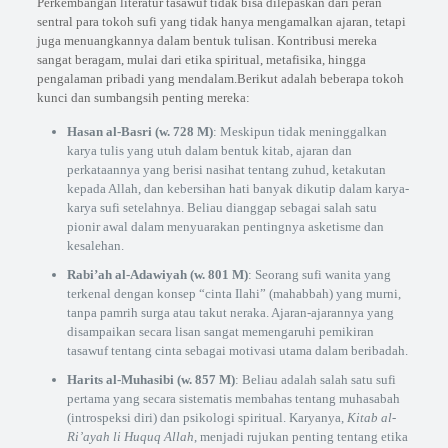
Perkembangan literatur tasawuf tidak bisa dilepaskan dari peran
sentral para tokoh sufi yang tidak hanya mengamalkan ajaran, tetapi
juga menuangkannya dalam bentuk tulisan. Kontribusi mereka
sangat beragam, mulai dari etika spiritual, metafisika, hingga
pengalaman pribadi yang mendalam.Berikut adalah beberapa tokoh
kunci dan sumbangsih penting mereka:
Hasan al-Basri (w. 728 M)
: Meskipun tidak meninggalkan
karya tulis yang utuh dalam bentuk kitab, ajaran dan
perkataannya yang berisi nasihat tentang zuhud, ketakutan
kepada Allah, dan kebersihan hati banyak dikutip dalam karya-
karya sufi setelahnya. Beliau dianggap sebagai salah satu
pionir awal dalam menyuarakan pentingnya asketisme dan
kesalehan.
Rabi’ah al-Adawiyah (w. 801 M)
: Seorang sufi wanita yang
terkenal dengan konsep “cinta Ilahi” (mahabbah) yang murni,
tanpa pamrih surga atau takut neraka. Ajaran-ajarannya yang
disampaikan secara lisan sangat memengaruhi pemikiran
tasawuf tentang cinta sebagai motivasi utama dalam beribadah.
Harits al-Muhasibi (w. 857 M)
: Beliau adalah salah satu sufi
pertama yang secara sistematis membahas tentang muhasabah
(introspeksi diri) dan psikologi spiritual. Karyanya,
Kitab al-
Ri’ayah li Huquq Allah
, menjadi rujukan penting tentang etika