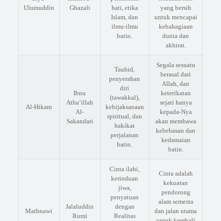
Ulumuddin
Ghazali
hati, etika
yang bersih
Islam, dan
untuk mencapai
ilmu-ilmu
kebahagiaan
batin.
dunia dan
akhirat.
Segala sesuatu
Tauhid,
berasal dari
penyerahan
Allah, dan
diri
Ibnu
keterikatan
(tawakkal),
Atha’illah
sejati hanya
Al-Hikam
kebijaksanaan
Al-
kepada-Nya
spiritual, dan
Sakandari
akan membawa
hakikat
kebebasan dan
perjalanan
kedamaian
batin.
batin.
Cinta ilahi,
Cinta adalah
kerinduan
kekuatan
jiwa,
pendorong
penyatuan
alam semesta
Jalaluddin
dengan
Mathnawi
dan jalan utama
Rumi
Realitas
untuk kembali