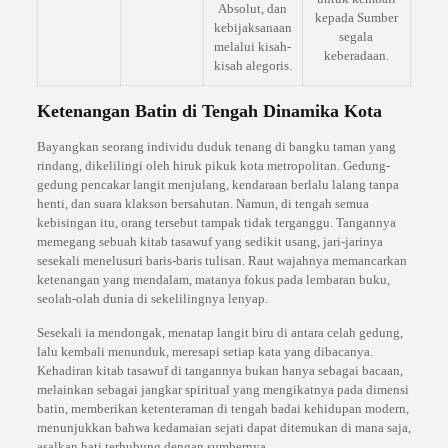
Absolut, dan
kepada Sumber
kebijaksanaan
segala
melalui kisah-
keberadaan.
kisah alegoris.
Ketenangan Batin di Tengah Dinamika Kota
Bayangkan seorang individu duduk tenang di bangku taman yang
rindang, dikelilingi oleh hiruk pikuk kota metropolitan. Gedung-
gedung pencakar langit menjulang, kendaraan berlalu lalang tanpa
henti, dan suara klakson bersahutan. Namun, di tengah semua
kebisingan itu, orang tersebut tampak tidak terganggu. Tangannya
memegang sebuah kitab tasawuf yang sedikit usang, jari-jarinya
sesekali menelusuri baris-baris tulisan. Raut wajahnya memancarkan
ketenangan yang mendalam, matanya fokus pada lembaran buku,
seolah-olah dunia di sekelilingnya lenyap.
Sesekali ia mendongak, menatap langit biru di antara celah gedung,
lalu kembali menunduk, meresapi setiap kata yang dibacanya.
Kehadiran kitab tasawuf di tangannya bukan hanya sebagai bacaan,
melainkan sebagai jangkar spiritual yang mengikatnya pada dimensi
batin, memberikan ketenteraman di tengah badai kehidupan modern,
menunjukkan bahwa kedamaian sejati dapat ditemukan di mana saja,
asalkan hati terhubung dengan sumbernya.