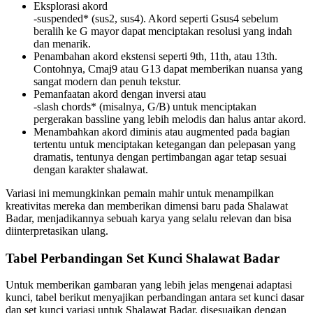
Eksplorasi akord
-suspended* (sus2, sus4). Akord seperti Gsus4 sebelum
beralih ke G mayor dapat menciptakan resolusi yang indah
dan menarik.
Penambahan akord ekstensi seperti 9th, 11th, atau 13th.
Contohnya, Cmaj9 atau G13 dapat memberikan nuansa yang
sangat modern dan penuh tekstur.
Pemanfaatan akord dengan inversi atau
-slash chords* (misalnya, G/B) untuk menciptakan
pergerakan bassline yang lebih melodis dan halus antar akord.
Menambahkan akord diminis atau augmented pada bagian
tertentu untuk menciptakan ketegangan dan pelepasan yang
dramatis, tentunya dengan pertimbangan agar tetap sesuai
dengan karakter shalawat.
Variasi ini memungkinkan pemain mahir untuk menampilkan
kreativitas mereka dan memberikan dimensi baru pada Shalawat
Badar, menjadikannya sebuah karya yang selalu relevan dan bisa
diinterpretasikan ulang.
Tabel Perbandingan Set Kunci Shalawat Badar
Untuk memberikan gambaran yang lebih jelas mengenai adaptasi
kunci, tabel berikut menyajikan perbandingan antara set kunci dasar
dan set kunci variasi untuk Shalawat Badar, disesuaikan dengan