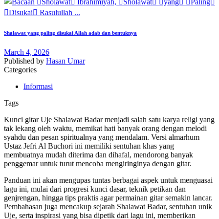
Shalawat yang paling disukai Allah adab dan bentuknya
March 4, 2026
Published by
Hasan Umar
Categories
Informasi
Tags
Kunci gitar Uje Shalawat Badar menjadi salah satu karya religi yang
tak lekang oleh waktu, memikat hati banyak orang dengan melodi
syahdu dan pesan spiritualnya yang mendalam. Versi almarhum
Ustaz Jefri Al Buchori ini memiliki sentuhan khas yang
membuatnya mudah diterima dan dihafal, mendorong banyak
penggemar untuk turut mencoba mengiringinya dengan gitar.
Panduan ini akan mengupas tuntas berbagai aspek untuk menguasai
lagu ini, mulai dari progresi kunci dasar, teknik petikan dan
genjrengan, hingga tips praktis agar permainan gitar semakin lancar.
Pembahasan juga mencakup sejarah Shalawat Badar, sentuhan unik
Uje, serta inspirasi yang bisa dipetik dari lagu ini, memberikan