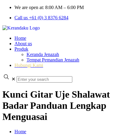
We are open at: 8:00 AM – 6:00 PM
Call us +61 (0) 3 8376 6284
Home
About us
Produk
Keranda Jenazah
Tempat Pemandian Jenazah
Hubungi Kami
✕
Kunci Gitar Uje Shalawat
Badar Panduan Lengkap
Menguasai
Home