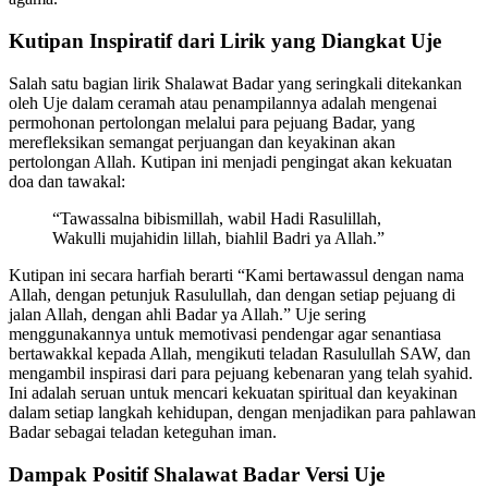
Kutipan Inspiratif dari Lirik yang Diangkat Uje
Salah satu bagian lirik Shalawat Badar yang seringkali ditekankan
oleh Uje dalam ceramah atau penampilannya adalah mengenai
permohonan pertolongan melalui para pejuang Badar, yang
merefleksikan semangat perjuangan dan keyakinan akan
pertolongan Allah. Kutipan ini menjadi pengingat akan kekuatan
doa dan tawakal:
“Tawassalna bibismillah, wabil Hadi Rasulillah,
Wakulli mujahidin lillah, biahlil Badri ya Allah.”
Kutipan ini secara harfiah berarti “Kami bertawassul dengan nama
Allah, dengan petunjuk Rasulullah, dan dengan setiap pejuang di
jalan Allah, dengan ahli Badar ya Allah.” Uje sering
menggunakannya untuk memotivasi pendengar agar senantiasa
bertawakkal kepada Allah, mengikuti teladan Rasulullah SAW, dan
mengambil inspirasi dari para pejuang kebenaran yang telah syahid.
Ini adalah seruan untuk mencari kekuatan spiritual dan keyakinan
dalam setiap langkah kehidupan, dengan menjadikan para pahlawan
Badar sebagai teladan keteguhan iman.
Dampak Positif Shalawat Badar Versi Uje