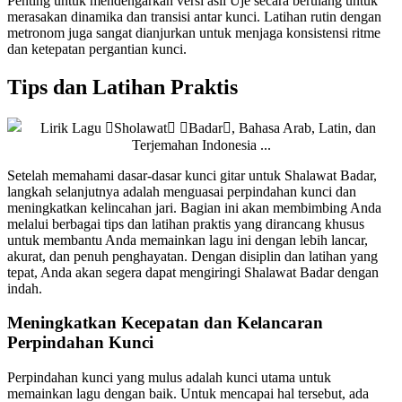
Penting untuk mendengarkan versi asli Uje secara berulang untuk
merasakan dinamika dan transisi antar kunci. Latihan rutin dengan
metronom juga sangat dianjurkan untuk menjaga konsistensi ritme
dan ketepatan pergantian kunci.
Tips dan Latihan Praktis
Setelah memahami dasar-dasar kunci gitar untuk Shalawat Badar,
langkah selanjutnya adalah menguasai perpindahan kunci dan
meningkatkan kelincahan jari. Bagian ini akan membimbing Anda
melalui berbagai tips dan latihan praktis yang dirancang khusus
untuk membantu Anda memainkan lagu ini dengan lebih lancar,
akurat, dan penuh penghayatan. Dengan disiplin dan latihan yang
tepat, Anda akan segera dapat mengiringi Shalawat Badar dengan
indah.
Meningkatkan Kecepatan dan Kelancaran
Perpindahan Kunci
Perpindahan kunci yang mulus adalah kunci utama untuk
memainkan lagu dengan baik. Untuk mencapai hal tersebut, ada