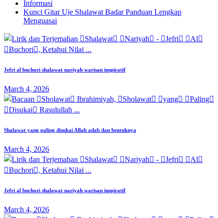
Informasi
Kunci Gitar Uje Shalawat Badar Panduan Lengkap
Menguasai
Jefri al buchori shalawat nariyah warisan inspiratif
March 4, 2026
Shalawat yang paling disukai Allah adab dan bentuknya
March 4, 2026
Jefri al buchori shalawat nariyah warisan inspiratif
March 4, 2026