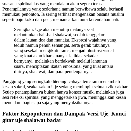
suasana spiritualitas yang mendalam akan segera terasa.
Penampilannya yang sederhana namun berwibawa selalu berhasil
memukau penonton. Ia sering terlihat mengenakan busana muslim
seperti baju koko dan peci, memancarkan aura kerendahan hati.
Seringkali, Uje akan menutup matanya saat
melantunkan bait-bait shalawat, seolah tenggelam
dalam lautan doa dan munajat. Ekspresi wajahnya yang
teduh namun penuh semangat, serta gerak tubuhnya
yang sesekali mengikuti irama, menjadi ilustrasi visual
yang kuat akan kharismanya. Ia tidak sekadar
bernyanyi, melainkan berdakwah melalui lantunan
suara, menciptakan ikatan emosional yang kuat antara
dirinya, shalawat, dan para pendengarnya.
Panggung yang seringkali diterangi cahaya temaram menambah
kesan sakral, seakan-akan Uje sedang memimpin sebuah zikir akbar.
Setiap penampilannya bukan hanya konser musik, melainkan juga
sesi refleksi spiritual yang menggetarkan jiwa, meninggalkan kesan
mendalam bagi siapa saja yang menyaksikannya.
Faktor Kepopuleran dan Dampak Versi Uje, Kunci
gitar uje shalawat badar