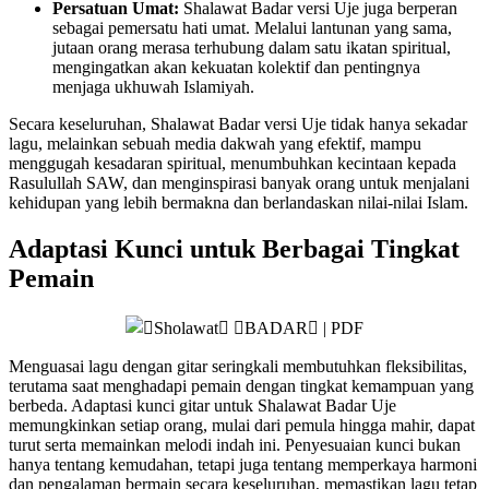
Persatuan Umat:
Shalawat Badar versi Uje juga berperan
sebagai pemersatu hati umat. Melalui lantunan yang sama,
jutaan orang merasa terhubung dalam satu ikatan spiritual,
mengingatkan akan kekuatan kolektif dan pentingnya
menjaga ukhuwah Islamiyah.
Secara keseluruhan, Shalawat Badar versi Uje tidak hanya sekadar
lagu, melainkan sebuah media dakwah yang efektif, mampu
menggugah kesadaran spiritual, menumbuhkan kecintaan kepada
Rasulullah SAW, dan menginspirasi banyak orang untuk menjalani
kehidupan yang lebih bermakna dan berlandaskan nilai-nilai Islam.
Adaptasi Kunci untuk Berbagai Tingkat
Pemain
Menguasai lagu dengan gitar seringkali membutuhkan fleksibilitas,
terutama saat menghadapi pemain dengan tingkat kemampuan yang
berbeda. Adaptasi kunci gitar untuk Shalawat Badar Uje
memungkinkan setiap orang, mulai dari pemula hingga mahir, dapat
turut serta memainkan melodi indah ini. Penyesuaian kunci bukan
hanya tentang kemudahan, tetapi juga tentang memperkaya harmoni
dan pengalaman bermain secara keseluruhan, memastikan lagu tetap