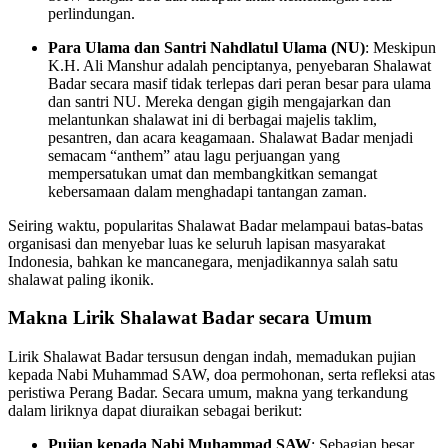
perlindungan.
Para Ulama dan Santri Nahdlatul Ulama (NU)
: Meskipun
K.H. Ali Manshur adalah penciptanya, penyebaran Shalawat
Badar secara masif tidak terlepas dari peran besar para ulama
dan santri NU. Mereka dengan gigih mengajarkan dan
melantunkan shalawat ini di berbagai majelis taklim,
pesantren, dan acara keagamaan. Shalawat Badar menjadi
semacam “anthem” atau lagu perjuangan yang
mempersatukan umat dan membangkitkan semangat
kebersamaan dalam menghadapi tantangan zaman.
Seiring waktu, popularitas Shalawat Badar melampaui batas-batas
organisasi dan menyebar luas ke seluruh lapisan masyarakat
Indonesia, bahkan ke mancanegara, menjadikannya salah satu
shalawat paling ikonik.
Makna Lirik Shalawat Badar secara Umum
Lirik Shalawat Badar tersusun dengan indah, memadukan pujian
kepada Nabi Muhammad SAW, doa permohonan, serta refleksi atas
peristiwa Perang Badar. Secara umum, makna yang terkandung
dalam liriknya dapat diuraikan sebagai berikut:
Pujian kepada Nabi Muhammad SAW
: Sebagian besar