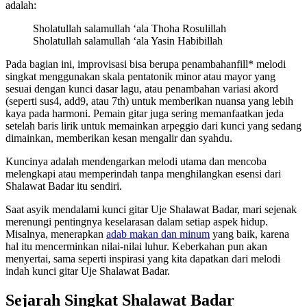
adalah:
Sholatullah salamullah ‘ala Thoha Rosulillah
Sholatullah salamullah ‘ala Yasin Habibillah
Pada bagian ini, improvisasi bisa berupa penambahanfill* melodi
singkat menggunakan skala pentatonik minor atau mayor yang
sesuai dengan kunci dasar lagu, atau penambahan variasi akord
(seperti sus4, add9, atau 7th) untuk memberikan nuansa yang lebih
kaya pada harmoni. Pemain gitar juga sering memanfaatkan jeda
setelah baris lirik untuk memainkan arpeggio dari kunci yang sedang
dimainkan, memberikan kesan mengalir dan syahdu.
Kuncinya adalah mendengarkan melodi utama dan mencoba
melengkapi atau memperindah tanpa menghilangkan esensi dari
Shalawat Badar itu sendiri.
Saat asyik mendalami kunci gitar Uje Shalawat Badar, mari sejenak
merenungi pentingnya keselarasan dalam setiap aspek hidup.
Misalnya, menerapkan
adab makan dan minum
yang baik, karena
hal itu mencerminkan nilai-nilai luhur. Keberkahan pun akan
menyertai, sama seperti inspirasi yang kita dapatkan dari melodi
indah kunci gitar Uje Shalawat Badar.
Sejarah Singkat Shalawat Badar