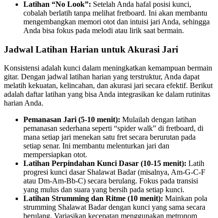
Latihan “No Look”:
Setelah Anda hafal posisi kunci,
cobalah berlatih tanpa melihat fretboard. Ini akan membantu
mengembangkan memori otot dan intuisi jari Anda, sehingga
Anda bisa fokus pada melodi atau lirik saat bermain.
Jadwal Latihan Harian untuk Akurasi Jari
Konsistensi adalah kunci dalam meningkatkan kemampuan bermain
gitar. Dengan jadwal latihan harian yang terstruktur, Anda dapat
melatih kekuatan, kelincahan, dan akurasi jari secara efektif. Berikut
adalah daftar latihan yang bisa Anda integrasikan ke dalam rutinitas
harian Anda.
Pemanasan Jari (5-10 menit):
Mulailah dengan latihan
pemanasan sederhana seperti “spider walk” di fretboard, di
mana setiap jari menekan satu fret secara berurutan pada
setiap senar. Ini membantu melenturkan jari dan
mempersiapkan otot.
Latihan Perpindahan Kunci Dasar (10-15 menit):
Latih
progresi kunci dasar Shalawat Badar (misalnya, Am-G-C-F
atau Dm-Am-Bb-C) secara berulang. Fokus pada transisi
yang mulus dan suara yang bersih pada setiap kunci.
Latihan Strumming dan Ritme (10 menit):
Mainkan pola
strumming Shalawat Badar dengan kunci yang sama secara
berulang. Variasikan kecepatan menggunakan metronom