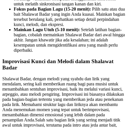
untuk melatih sinkronisasi tangan kanan dan kiri.
Fokus pada Bagian Lagu (15-20 menit):
Pilih satu atau dua
bait Shalawat Badar yang ingin Anda kuasai. Mainkan bagian
tersebut berulang kali, perhatikan setiap detail perpindahan
kunci, melodi, dan ekspresi.
Mainkan Lagu Utuh (5-10 menit):
Setelah latihan bagian-
bagian, cobalah memainkan Shalawat Badar dari awal hingga
akhir. Jangan khawatir jika ada kesalahan; ini adalah
kesempatan untuk mengidentifikasi area yang masih perlu
diperbaiki.
Improvisasi Kunci dan Melodi dalam Shalawat
Badar
Shalawat Badar, dengan melodi yang syahdu dan lirik yang
mendalam, sering kali memberikan ruang bagi para musisi untuk
menambahkan sentuhan improvisasi, baik itu melalui variasi kunci,
arpeggio, atau melodi pengiring. Improvisasi ini biasanya dilakukan
pada bagian-bagian tertentu yang memberikan jeda atau penekanan
pada lirik. Memahami struktur lagu dan liriknya akan membantu
Anda menemukan momen yang tepat untuk berimprovisasi,
menambahkan dimensi emosional yang lebih dalam pada
penampilan Anda.Salah satu bagian lirik yang sering menjadi titik
awal untuk improvisasi, terutama pada intro atau jeda antar bait,