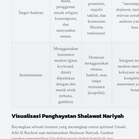
muda,
pesantren,
“meremaj
penggemar
majelis
shalawat, m
Target Audiens
musik religius
taklim, dan
relevan untu
kontemporer,
komunitas
audiens yan
dan
Muslim
luas
masyarakat
tradisional.
umum.
Menggunakan
instrumen
Dominan
modern (gitar,
Integrasi i
menggunakan
keyboard,
modern mem
rebana,
drum)
kekayaan su
Instrumentasi
hadroh, atau
dipadukan
kompleks
tanpa
dengan alat
aransemen ya
instrumen
musik etnik
besar
(acapella).
(rebana,
gambus).
Visualisasi Penghayatan Shalawat Nariyah
Bayangkan sebuah ilustrasi yang menangkap esensi spiritual Ustadz
Jefri Al Buchori saat melantunkan Shalawat Nariyah. Gambar
tersebut menampilkan Uje dalam posisi duduk bersila di atas