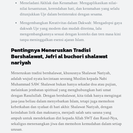
Meneladani Akhlak dan Keramahan: Mengaplikasikan nilai-
nilai kesantunan, kerendahan hati, dan keramahan yang selalu
ditunjukkan Uje dalam berinteraksi dengan sesama.
Mengembangkan Kreativitas dalam Dakwah: Mengadopsi gaya
dakwah Uje yang modern dan mudah diterima, lalu
mengembangkannya sesuai dengan konteks dan tren masa kini
tanpa meninggalkan esensi ajaran Islam.
Pentingnya Meneruskan Tradisi
Bershalawat, Jefri al buchori shalawat
nariyah
Meneruskan tradisi bershalawat, khususnya Shalawat Nariyah,
adalah wujud nyata kecintaan seorang Muslim kepada Nabi
Muhammad SAW. Shalawat bukan hanya sekadar doa atau pujian,
melainkan jembatan spiritual yang menghubungkan hati umat
dengan Rasulullah. Dengan bershalawat, kita tidak hanya mengingat
jasa-jasa beliau dalam menyebarkan Islam, tetapi juga memohon
keberkahan dan syafaat di hari akhir. Shalawat Nariyah, dengan
keindahan lirik dan maknanya, menjadi salah satu sarana yang
ampuh untuk mendekatkan diri kepada Allah SWT dan Rasul-Nya,
sekaligus menenangkan jiwa dan memohon kemudahan dalam setiap
urusan.