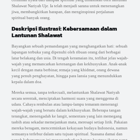
Shalawat Nariyah Uje. Ia telah menjadi sarana untuk menenangkan
jiwa, membangkitkan harapan, dan menginspirasi perjalanan
spiritual banyak orang.
Deskripsi Ilustrasi: Kebersamaan dalam
Lantunan Shalawat
Bayangkan sebuah pemandangan yang menghangatkan hati: sebuah
lapangan terbuka yang dipenuhi oleh ribuan orang dari berbagai
latar belakang dan usia. Di tengah keramaian itu, terlihat jelas wajah-
wajah yang memancarkan ketenangan dan kekhusyukan. Anak-anak
kecil dengan mata berbinar, remaja yang khidmat, orang dewasa
yang penuh penghayatan, hingga para lansia yang menundukkan
kepala dalam doa.
Mereka semua, tanpa terkecuali, melantunkan Shalawat Nariyah
secara serentak, menciptakan harmoni suara yang menggema di
udara. Cahaya rembulan atau lampu-lampu temaram menerangi
wajah-wajah yang bersatu dalam kekhusyukan. Beberapa tangan
terangkat, menengadah ke langit, sementara yang lain memegang
tasbih atau sekadar memejamkan mata, meresapi setiap lirik. Pakaian
mereka beragam, mencerminkan kekayaan budaya Indonesia, namun
semuanya terlebur dalam satu tujuan spiritual. Suasana damai dan
penuh kebersamaan ini menggambarkan betapa kuatnya ikatan yang