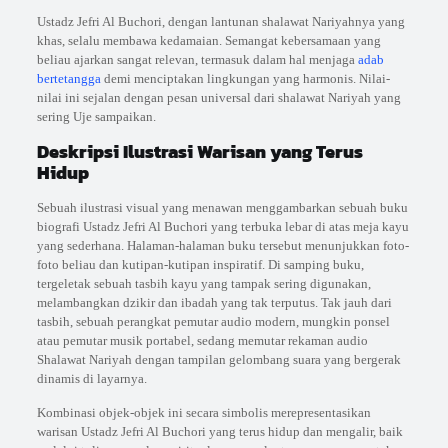
Ustadz Jefri Al Buchori, dengan lantunan shalawat Nariyahnya yang
khas, selalu membawa kedamaian. Semangat kebersamaan yang
beliau ajarkan sangat relevan, termasuk dalam hal menjaga
adab
bertetangga
demi menciptakan lingkungan yang harmonis. Nilai-
nilai ini sejalan dengan pesan universal dari shalawat Nariyah yang
sering Uje sampaikan.
Deskripsi Ilustrasi Warisan yang Terus
Hidup
Sebuah ilustrasi visual yang menawan menggambarkan sebuah buku
biografi Ustadz Jefri Al Buchori yang terbuka lebar di atas meja kayu
yang sederhana. Halaman-halaman buku tersebut menunjukkan foto-
foto beliau dan kutipan-kutipan inspiratif. Di samping buku,
tergeletak sebuah tasbih kayu yang tampak sering digunakan,
melambangkan dzikir dan ibadah yang tak terputus. Tak jauh dari
tasbih, sebuah perangkat pemutar audio modern, mungkin ponsel
atau pemutar musik portabel, sedang memutar rekaman audio
Shalawat Nariyah dengan tampilan gelombang suara yang bergerak
dinamis di layarnya.
Kombinasi objek-objek ini secara simbolis merepresentasikan
warisan Ustadz Jefri Al Buchori yang terus hidup dan mengalir, baik