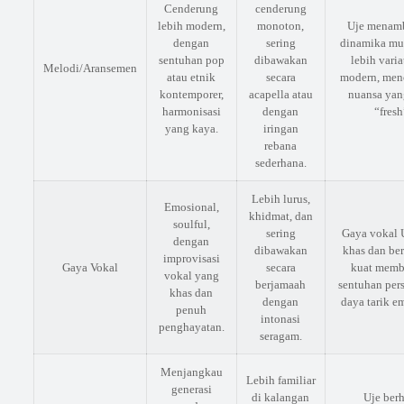
Cenderung
cenderung
lebih modern,
monoton,
Uje menam
dengan
sering
dinamika mu
sentuhan pop
dibawakan
lebih varia
Melodi/Aransemen
atau etnik
secara
modern, men
kontemporer,
acapella atau
nuansa yan
harmonisasi
dengan
“fresh
yang kaya.
iringan
rebana
sederhana.
Lebih lurus,
Emosional,
khidmat, dan
soulful,
sering
Gaya vokal 
dengan
dibawakan
khas dan ber
improvisasi
Gaya Vokal
secara
kuat memb
vokal yang
berjamaah
sentuhan per
khas dan
dengan
daya tarik e
penuh
intonasi
penghayatan.
seragam.
Menjangkau
Lebih familiar
generasi
di kalangan
Uje berh