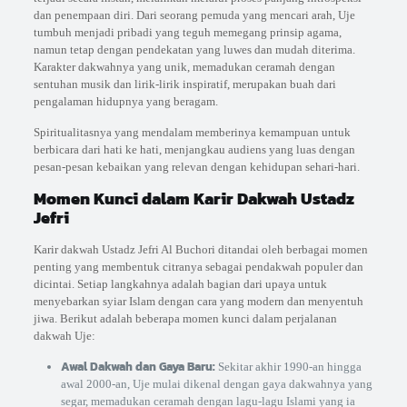
dan penempaan diri. Dari seorang pemuda yang mencari arah, Uje
tumbuh menjadi pribadi yang teguh memegang prinsip agama,
namun tetap dengan pendekatan yang luwes dan mudah diterima.
Karakter dakwahnya yang unik, memadukan ceramah dengan
sentuhan musik dan lirik-lirik inspiratif, merupakan buah dari
pengalaman hidupnya yang beragam.
Spiritualitasnya yang mendalam memberinya kemampuan untuk
berbicara dari hati ke hati, menjangkau audiens yang luas dengan
pesan-pesan kebaikan yang relevan dengan kehidupan sehari-hari.
Momen Kunci dalam Karir Dakwah Ustadz
Jefri
Karir dakwah Ustadz Jefri Al Buchori ditandai oleh berbagai momen
penting yang membentuk citranya sebagai pendakwah populer dan
dicintai. Setiap langkahnya adalah bagian dari upaya untuk
menyebarkan syiar Islam dengan cara yang modern dan menyentuh
jiwa. Berikut adalah beberapa momen kunci dalam perjalanan
dakwah Uje:
Awal Dakwah dan Gaya Baru:
Sekitar akhir 1990-an hingga
awal 2000-an, Uje mulai dikenal dengan gaya dakwahnya yang
segar, memadukan ceramah dengan lagu-lagu Islami yang ia