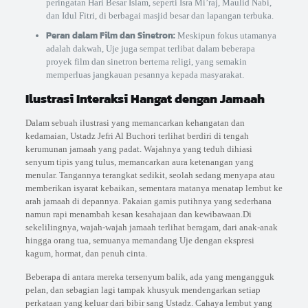
peringatan Hari Besar Islam, seperti Isra Mi’raj, Maulid Nabi,
dan Idul Fitri, di berbagai masjid besar dan lapangan terbuka.
Peran dalam Film dan Sinetron:
Meskipun fokus utamanya
adalah dakwah, Uje juga sempat terlibat dalam beberapa
proyek film dan sinetron bertema religi, yang semakin
memperluas jangkauan pesannya kepada masyarakat.
Ilustrasi Interaksi Hangat dengan Jamaah
Dalam sebuah ilustrasi yang memancarkan kehangatan dan
kedamaian, Ustadz Jefri Al Buchori terlihat berdiri di tengah
kerumunan jamaah yang padat. Wajahnya yang teduh dihiasi
senyum tipis yang tulus, memancarkan aura ketenangan yang
menular. Tangannya terangkat sedikit, seolah sedang menyapa atau
memberikan isyarat kebaikan, sementara matanya menatap lembut ke
arah jamaah di depannya. Pakaian gamis putihnya yang sederhana
namun rapi menambah kesan kesahajaan dan kewibawaan.Di
sekelilingnya, wajah-wajah jamaah terlihat beragam, dari anak-anak
hingga orang tua, semuanya memandang Uje dengan ekspresi
kagum, hormat, dan penuh cinta.
Beberapa di antara mereka tersenyum balik, ada yang mengangguk
pelan, dan sebagian lagi tampak khusyuk mendengarkan setiap
perkataan yang keluar dari bibir sang Ustadz. Cahaya lembut yang