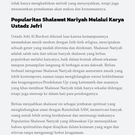
tidak hanya menghadirkan melodi yang menyejukkan, tetapi juga
menanamkan pemahaman akan makna dan keutamaannya.
Popularitas Shalawat Nariyah Melalui Karya
Ustadz Jefri
Ustadz Jefri Al Buchori dikenal luas karena kemampuannya
memadukan musik modern dengan lirik-lirik religius, menciptakan
sebuah genre yang mudah diterima dan dinikmati. Shalawat Nariyah
adalah salah satu dari sekian banyak shalawat yang beliau
populerkan melalui karyanya, baik dalam bentuk album rekaman
maupun penampilan langsung di berbagai acara dakwah. Beliau
berhasil mengemas Shalawat Nariyah dengan aransemen musik yang
lebih kontemporer, namun tanpa menghilangkan esensi kekhidmatan
dan keagungannya.Pendekatan Uje yang karismatik dan suaranya
yang khas membuat Shalawat Nariyah tidak hanya sekadar didengar,
tetapi juga meresap ke dalam hati para pendengarnya.
Beliau menjadikan shalawat ini sebagai jembatan spiritual yang
menghubungkan umat dengan Rasulullah SAW, memotivasi banyak
orang untuk lebih sering bershalawat dan merenungi maknanya.
Popularitas Shalawat Nariyah yang dibawakan Uje menunjukkan
bahwa spiritualitas dapat disajikan dalam kemasan yang segar dan
relevan tanpa mengurangi bobot keagamaan.