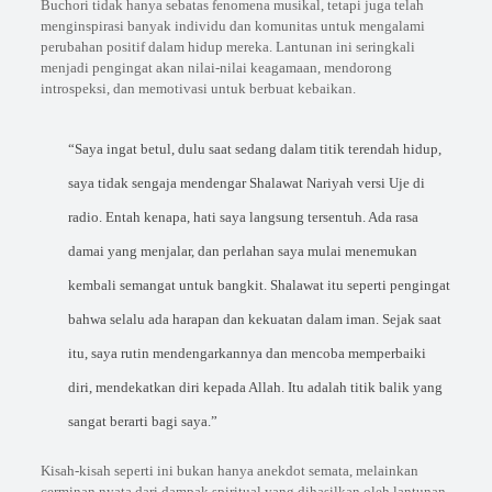
Buchori tidak hanya sebatas fenomena musikal, tetapi juga telah
menginspirasi banyak individu dan komunitas untuk mengalami
perubahan positif dalam hidup mereka. Lantunan ini seringkali
menjadi pengingat akan nilai-nilai keagamaan, mendorong
introspeksi, dan memotivasi untuk berbuat kebaikan.
“Saya ingat betul, dulu saat sedang dalam titik terendah hidup,
saya tidak sengaja mendengar Shalawat Nariyah versi Uje di
radio. Entah kenapa, hati saya langsung tersentuh. Ada rasa
damai yang menjalar, dan perlahan saya mulai menemukan
kembali semangat untuk bangkit. Shalawat itu seperti pengingat
bahwa selalu ada harapan dan kekuatan dalam iman. Sejak saat
itu, saya rutin mendengarkannya dan mencoba memperbaiki
diri, mendekatkan diri kepada Allah. Itu adalah titik balik yang
sangat berarti bagi saya.”
Kisah-kisah seperti ini bukan hanya anekdot semata, melainkan
cerminan nyata dari dampak spiritual yang dihasilkan oleh lantunan