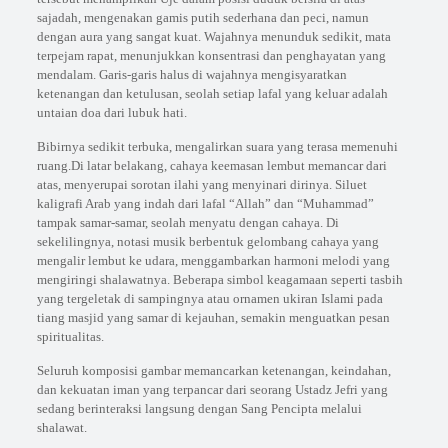
sajadah, mengenakan gamis putih sederhana dan peci, namun
dengan aura yang sangat kuat. Wajahnya menunduk sedikit, mata
terpejam rapat, menunjukkan konsentrasi dan penghayatan yang
mendalam. Garis-garis halus di wajahnya mengisyaratkan
ketenangan dan ketulusan, seolah setiap lafal yang keluar adalah
untaian doa dari lubuk hati.
Bibirnya sedikit terbuka, mengalirkan suara yang terasa memenuhi
ruang.Di latar belakang, cahaya keemasan lembut memancar dari
atas, menyerupai sorotan ilahi yang menyinari dirinya. Siluet
kaligrafi Arab yang indah dari lafal “Allah” dan “Muhammad”
tampak samar-samar, seolah menyatu dengan cahaya. Di
sekelilingnya, notasi musik berbentuk gelombang cahaya yang
mengalir lembut ke udara, menggambarkan harmoni melodi yang
mengiringi shalawatnya. Beberapa simbol keagamaan seperti tasbih
yang tergeletak di sampingnya atau ornamen ukiran Islami pada
tiang masjid yang samar di kejauhan, semakin menguatkan pesan
spiritualitas.
Seluruh komposisi gambar memancarkan ketenangan, keindahan,
dan kekuatan iman yang terpancar dari seorang Ustadz Jefri yang
sedang berinteraksi langsung dengan Sang Pencipta melalui
shalawat.