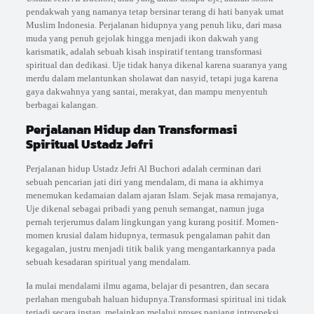
pendakwah yang namanya tetap bersinar terang di hati banyak umat
Muslim Indonesia. Perjalanan hidupnya yang penuh liku, dari masa
muda yang penuh gejolak hingga menjadi ikon dakwah yang
karismatik, adalah sebuah kisah inspiratif tentang transformasi
spiritual dan dedikasi. Uje tidak hanya dikenal karena suaranya yang
merdu dalam melantunkan sholawat dan nasyid, tetapi juga karena
gaya dakwahnya yang santai, merakyat, dan mampu menyentuh
berbagai kalangan.
Perjalanan Hidup dan Transformasi
Spiritual Ustadz Jefri
Perjalanan hidup Ustadz Jefri Al Buchori adalah cerminan dari
sebuah pencarian jati diri yang mendalam, di mana ia akhirnya
menemukan kedamaian dalam ajaran Islam. Sejak masa remajanya,
Uje dikenal sebagai pribadi yang penuh semangat, namun juga
pernah terjerumus dalam lingkungan yang kurang positif. Momen-
momen krusial dalam hidupnya, termasuk pengalaman pahit dan
kegagalan, justru menjadi titik balik yang mengantarkannya pada
sebuah kesadaran spiritual yang mendalam.
Ia mulai mendalami ilmu agama, belajar di pesantren, dan secara
perlahan mengubah haluan hidupnya.Transformasi spiritual ini tidak
terjadi secara instan, melainkan melalui proses panjang introspeksi