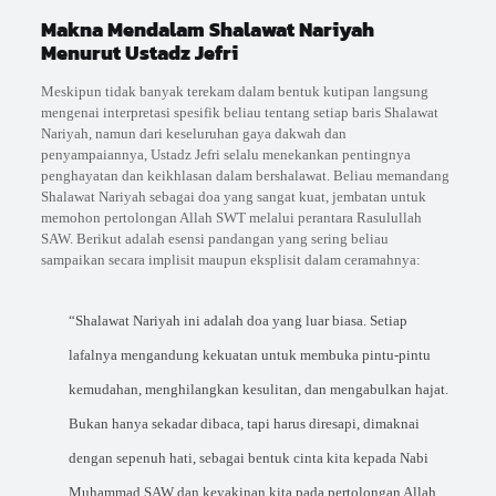
Makna Mendalam Shalawat Nariyah
Menurut Ustadz Jefri
Meskipun tidak banyak terekam dalam bentuk kutipan langsung
mengenai interpretasi spesifik beliau tentang setiap baris Shalawat
Nariyah, namun dari keseluruhan gaya dakwah dan
penyampaiannya, Ustadz Jefri selalu menekankan pentingnya
penghayatan dan keikhlasan dalam bershalawat. Beliau memandang
Shalawat Nariyah sebagai doa yang sangat kuat, jembatan untuk
memohon pertolongan Allah SWT melalui perantara Rasulullah
SAW. Berikut adalah esensi pandangan yang sering beliau
sampaikan secara implisit maupun eksplisit dalam ceramahnya:
“Shalawat Nariyah ini adalah doa yang luar biasa. Setiap
lafalnya mengandung kekuatan untuk membuka pintu-pintu
kemudahan, menghilangkan kesulitan, dan mengabulkan hajat.
Bukan hanya sekadar dibaca, tapi harus diresapi, dimaknai
dengan sepenuh hati, sebagai bentuk cinta kita kepada Nabi
Muhammad SAW dan keyakinan kita pada pertolongan Allah