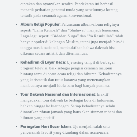
ciptakan dan nyanyikan sendiri. Pendekatan ini berhasil
menarik perhatian generasi muda yang sebelumnya kurang
tertarik pada ceramah agama konvensional.
Album Religi Populer:
Peluncuran album-album religinya
seperti “Lahir Kembali” dan “Shalawat” menjadi fenomena.
Lagu-lagu seperti “Bidadari Surga” dan “Ya Rasulullah” tidak
hanya populer di kalangan Muslim, tetapi juga menjadi hits di
tangga musik nasional, membuktikan bahwa dakwah bisa
dikemas secara artistik dan diterima luas.
Kehadiran di Layar Kaca:
Uje sering tampil di berbagai
program televisi, baik sebagai pengisi ceramah maupun
bintang tamu di acara-acara religi dan hiburan. Kehadirannya
yang karismatik dan tutur katanya yang menenangkan
membuatnya menjadi idola baru bagi banyak pemirsa.
Tour Dakwah Nasional dan Internasional:
Ia aktif
mengadakan tour dakwah ke berbagai kota di Indonesia,
bahkan hingga ke luar negeri. Setiap kehadirannya selalu
dinantikan ribuan jamaah yang haus akan siraman rohani dan
hiburan yang positif.
Peringatan Hari Besar Islam:
Uje menjadi salah satu
penceramah favorit yang diundang dalam acara-acara