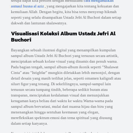
serupa dapat kita peroleh dengan mendalami
cara mengamalkan
asmaul husna al aziz
, yang mengajarkan kita tentang kekuatan dan
kemuliaan Allah. Dengan begitu, kita bisa terus menyerap hikmah
seperti yang selalu disampaikan Ustadz Jefri Al Buchori dalam setiap
dakwah dan lantunan shalawatnya.
Visualisasi Koleksi Album Ustadz Jefri Al
Buchori
Bayangkan sebuah ilustrasi digital yang menampilkan kumpulan
sampul album Ustadz Jefri Al Buchori yang tersusun secara artistik,
menciptakan sebuah kolase visual yang dinamis dan penuh warna.
Pada bagian tengah, sampul album-album ikonik seperti “Shalawat
Cinta” atau “Istighfar” mungkin diletakkan lebih menonjol, dengan
detail desain yang masih terlihat jelas, seperti ornamen kaligrafi atau
siluet figur yang tenang. Di sekelilingnya, sampul-sampul lain
tersusun secara tumpang tindih, beberapa sedikit buram atau
transparan, menciptakan kedalaman visual dan menunjukkan
keragaman karya beliau dari waktu ke waktu.Warna-warna pada
sampul album bervariasi, mulai dari nuansa hijau dan biru yang
menenangkan hingga sentuhan keemasan yang elegan,
merefleksikan spektrum emosi dan tema spiritual yang diusung
dalam setiap karyanya.