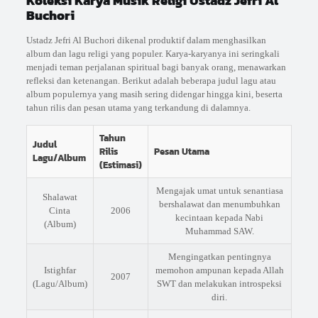
Koleksi Karya Musik Religi Ustadz Jefri Al
Buchori
Ustadz Jefri Al Buchori dikenal produktif dalam menghasilkan
album dan lagu religi yang populer. Karya-karyanya ini seringkali
menjadi teman perjalanan spiritual bagi banyak orang, menawarkan
refleksi dan ketenangan. Berikut adalah beberapa judul lagu atau
album populernya yang masih sering didengar hingga kini, beserta
tahun rilis dan pesan utama yang terkandung di dalamnya.
Tahun
Judul
Rilis
Pesan Utama
Lagu/Album
(Estimasi)
Mengajak umat untuk senantiasa
Shalawat
bershalawat dan menumbuhkan
Cinta
2006
kecintaan kepada Nabi
(Album)
Muhammad SAW.
Mengingatkan pentingnya
Istighfar
memohon ampunan kepada Allah
2007
(Lagu/Album)
SWT dan melakukan introspeksi
diri.