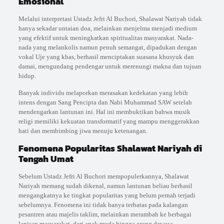
Emosional
Melalui interpretasi Ustadz Jefri Al Buchori, Shalawat Nariyah tidak
hanya sekadar untaian doa, melainkan menjelma menjadi medium
yang efektif untuk meningkatkan spiritualitas masyarakat. Nada-
nada yang melankolis namun penuh semangat, dipadukan dengan
vokal Uje yang khas, berhasil menciptakan suasana khusyuk dan
damai, mengundang pendengar untuk merenungi makna dan tujuan
hidup.
Banyak individu melaporkan merasakan kedekatan yang lebih
intens dengan Sang Pencipta dan Nabi Muhammad SAW setelah
mendengarkan lantunan ini. Hal ini membuktikan bahwa musik
religi memiliki kekuatan transformatif yang mampu menggerakkan
hati dan membimbing jiwa menuju ketenangan.
Fenomena Popularitas Shalawat Nariyah di
Tengah Umat
Sebelum Ustadz Jefri Al Buchori mempopulerkannya, Shalawat
Nariyah memang sudah dikenal, namun lantunan beliau berhasil
mengangkatnya ke tingkat popularitas yang belum pernah terjadi
sebelumnya. Fenomena ini tidak hanya terbatas pada kalangan
pesantren atau majelis taklim, melainkan merambah ke berbagai
lapisan masyarakat, dari anak muda hingga orang dewasa.