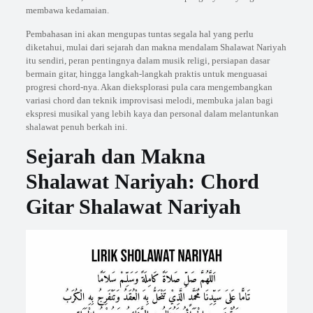
membawa kedamaian.
Pembahasan ini akan mengupas tuntas segala hal yang perlu
diketahui, mulai dari sejarah dan makna mendalam Shalawat Nariyah
itu sendiri, peran pentingnya dalam musik religi, persiapan dasar
bermain gitar, hingga langkah-langkah praktis untuk menguasai
progresi chord-nya. Akan dieksplorasi pula cara mengembangkan
variasi chord dan teknik improvisasi melodi, membuka jalan bagi
ekspresi musikal yang lebih kaya dan personal dalam melantunkan
shalawat penuh berkah ini.
Sejarah dan Makna
Shalawat Nariyah: Chord
Gitar Shalawat Nariyah