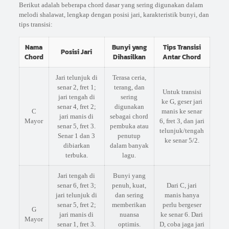
Berikut adalah beberapa chord dasar yang sering digunakan dalam
melodi shalawat, lengkap dengan posisi jari, karakteristik bunyi, dan
tips transisi:
Nama
Bunyi yang
Tips Transisi
Posisi Jari
Chord
Dihasilkan
Antar Chord
Jari telunjuk di
Terasa ceria,
senar 2, fret 1;
terang, dan
Untuk transisi
jari tengah di
sering
ke G, geser jari
senar 4, fret 2;
digunakan
C
manis ke senar
jari manis di
sebagai chord
Mayor
6, fret 3, dan jari
senar 5, fret 3.
pembuka atau
telunjuk/tengah
Senar 1 dan 3
penutup
ke senar 5/2.
dibiarkan
dalam banyak
terbuka.
lagu.
Jari tengah di
Bunyi yang
senar 6, fret 3;
penuh, kuat,
Dari C, jari
jari telunjuk di
dan sering
manis hanya
senar 5, fret 2;
memberikan
perlu bergeser
G
jari manis di
nuansa
ke senar 6. Dari
Mayor
senar 1, fret 3.
optimis.
D, coba jaga jari