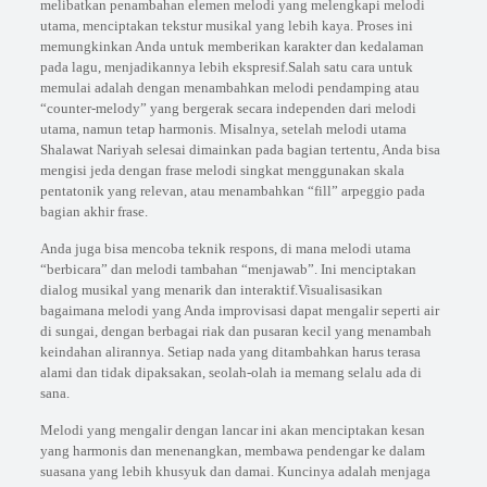
melibatkan penambahan elemen melodi yang melengkapi melodi
utama, menciptakan tekstur musikal yang lebih kaya. Proses ini
memungkinkan Anda untuk memberikan karakter dan kedalaman
pada lagu, menjadikannya lebih ekspresif.Salah satu cara untuk
memulai adalah dengan menambahkan melodi pendamping atau
“counter-melody” yang bergerak secara independen dari melodi
utama, namun tetap harmonis. Misalnya, setelah melodi utama
Shalawat Nariyah selesai dimainkan pada bagian tertentu, Anda bisa
mengisi jeda dengan frase melodi singkat menggunakan skala
pentatonik yang relevan, atau menambahkan “fill” arpeggio pada
bagian akhir frase.
Anda juga bisa mencoba teknik respons, di mana melodi utama
“berbicara” dan melodi tambahan “menjawab”. Ini menciptakan
dialog musikal yang menarik dan interaktif.Visualisasikan
bagaimana melodi yang Anda improvisasi dapat mengalir seperti air
di sungai, dengan berbagai riak dan pusaran kecil yang menambah
keindahan alirannya. Setiap nada yang ditambahkan harus terasa
alami dan tidak dipaksakan, seolah-olah ia memang selalu ada di
sana.
Melodi yang mengalir dengan lancar ini akan menciptakan kesan
yang harmonis dan menenangkan, membawa pendengar ke dalam
suasana yang lebih khusyuk dan damai. Kuncinya adalah menjaga