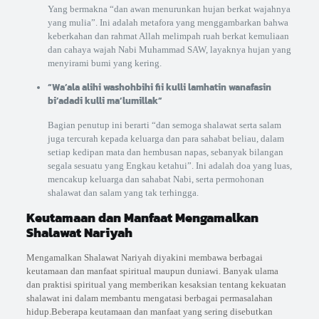
Yang bermakna “dan awan menurunkan hujan berkat wajahnya
yang mulia”. Ini adalah metafora yang menggambarkan bahwa
keberkahan dan rahmat Allah melimpah ruah berkat kemuliaan
dan cahaya wajah Nabi Muhammad SAW, layaknya hujan yang
menyirami bumi yang kering.
“Wa’ala alihi washohbihi fii kulli lamhatin wanafasin
bi’adadi kulli ma’lumillak”
Bagian penutup ini berarti “dan semoga shalawat serta salam
juga tercurah kepada keluarga dan para sahabat beliau, dalam
setiap kedipan mata dan hembusan napas, sebanyak bilangan
segala sesuatu yang Engkau ketahui”. Ini adalah doa yang luas,
mencakup keluarga dan sahabat Nabi, serta permohonan
shalawat dan salam yang tak terhingga.
Keutamaan dan Manfaat Mengamalkan
Shalawat Nariyah
Mengamalkan Shalawat Nariyah diyakini membawa berbagai
keutamaan dan manfaat spiritual maupun duniawi. Banyak ulama
dan praktisi spiritual yang memberikan kesaksian tentang kekuatan
shalawat ini dalam membantu mengatasi berbagai permasalahan
hidup.Beberapa keutamaan dan manfaat yang sering disebutkan