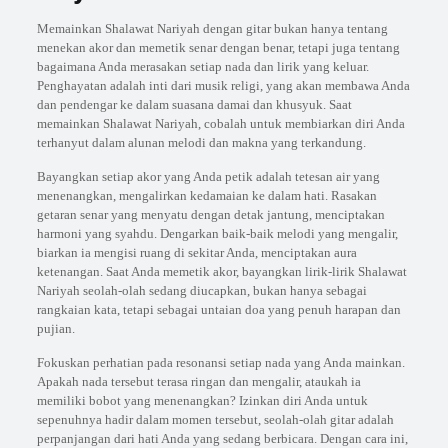
Memainkan Shalawat Nariyah dengan gitar bukan hanya tentang
menekan akor dan memetik senar dengan benar, tetapi juga tentang
bagaimana Anda merasakan setiap nada dan lirik yang keluar.
Penghayatan adalah inti dari musik religi, yang akan membawa Anda
dan pendengar ke dalam suasana damai dan khusyuk. Saat
memainkan Shalawat Nariyah, cobalah untuk membiarkan diri Anda
terhanyut dalam alunan melodi dan makna yang terkandung.
Bayangkan setiap akor yang Anda petik adalah tetesan air yang
menenangkan, mengalirkan kedamaian ke dalam hati. Rasakan
getaran senar yang menyatu dengan detak jantung, menciptakan
harmoni yang syahdu. Dengarkan baik-baik melodi yang mengalir,
biarkan ia mengisi ruang di sekitar Anda, menciptakan aura
ketenangan. Saat Anda memetik akor, bayangkan lirik-lirik Shalawat
Nariyah seolah-olah sedang diucapkan, bukan hanya sebagai
rangkaian kata, tetapi sebagai untaian doa yang penuh harapan dan
pujian.
Fokuskan perhatian pada resonansi setiap nada yang Anda mainkan.
Apakah nada tersebut terasa ringan dan mengalir, ataukah ia
memiliki bobot yang menenangkan? Izinkan diri Anda untuk
sepenuhnya hadir dalam momen tersebut, seolah-olah gitar adalah
perpanjangan dari hati Anda yang sedang berbicara. Dengan cara ini,