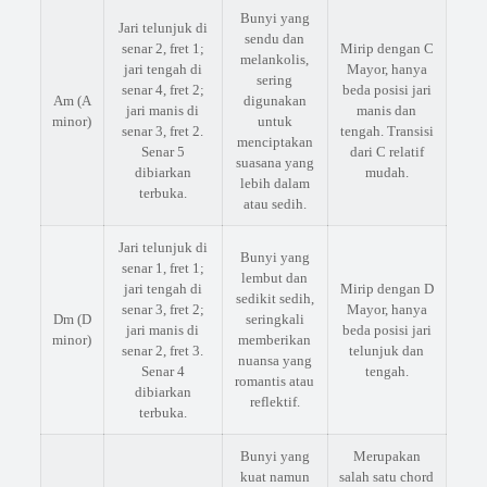
Bunyi yang
Jari telunjuk di
sendu dan
senar 2, fret 1;
Mirip dengan C
melankolis,
jari tengah di
Mayor, hanya
sering
senar 4, fret 2;
beda posisi jari
Am (A
digunakan
jari manis di
manis dan
minor)
untuk
senar 3, fret 2.
tengah. Transisi
menciptakan
Senar 5
dari C relatif
suasana yang
dibiarkan
mudah.
lebih dalam
terbuka.
atau sedih.
Jari telunjuk di
Bunyi yang
senar 1, fret 1;
lembut dan
jari tengah di
Mirip dengan D
sedikit sedih,
senar 3, fret 2;
Mayor, hanya
Dm (D
seringkali
jari manis di
beda posisi jari
minor)
memberikan
senar 2, fret 3.
telunjuk dan
nuansa yang
Senar 4
tengah.
romantis atau
dibiarkan
reflektif.
terbuka.
Bunyi yang
Merupakan
kuat namun
salah satu chord