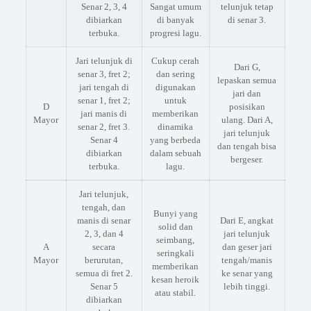
Senar 2, 3, 4
Sangat umum
telunjuk tetap
dibiarkan
di banyak
di senar 3.
terbuka.
progresi lagu.
Jari telunjuk di
Cukup cerah
Dari G,
senar 3, fret 2;
dan sering
lepaskan semua
jari tengah di
digunakan
jari dan
senar 1, fret 2;
untuk
D
posisikan
jari manis di
memberikan
Mayor
ulang. Dari A,
senar 2, fret 3.
dinamika
jari telunjuk
Senar 4
yang berbeda
dan tengah bisa
dibiarkan
dalam sebuah
bergeser.
terbuka.
lagu.
Jari telunjuk,
tengah, dan
Bunyi yang
manis di senar
Dari E, angkat
solid dan
2, 3, dan 4
jari telunjuk
seimbang,
A
secara
dan geser jari
seringkali
Mayor
berurutan,
tengah/manis
memberikan
semua di fret 2.
ke senar yang
kesan heroik
Senar 5
lebih tinggi.
atau stabil.
dibiarkan