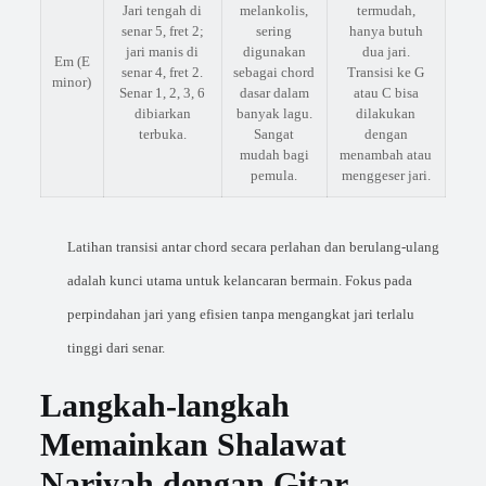
Jari tengah di
melankolis,
termudah,
senar 5, fret 2;
sering
hanya butuh
jari manis di
digunakan
dua jari.
Em (E
senar 4, fret 2.
sebagai chord
Transisi ke G
minor)
Senar 1, 2, 3, 6
dasar dalam
atau C bisa
dibiarkan
banyak lagu.
dilakukan
terbuka.
Sangat
dengan
mudah bagi
menambah atau
pemula.
menggeser jari.
Latihan transisi antar chord secara perlahan dan berulang-ulang
adalah kunci utama untuk kelancaran bermain. Fokus pada
perpindahan jari yang efisien tanpa mengangkat jari terlalu
tinggi dari senar.
Langkah-langkah
Memainkan Shalawat
Nariyah dengan Gitar