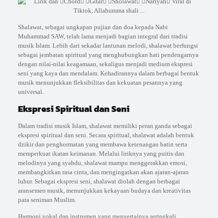
Shalawat, sebagai ungkapan pujian dan doa kepada Nabi
Muhammad SAW, telah lama menjadi bagian integral dari tradisi
musik Islam. Lebih dari sekadar lantunan melodi, shalawat berfungsi
sebagai jembatan spiritual yang menghubungkan hati pendengarnya
dengan nilai-nilai keagamaan, sekaligus menjadi medium ekspresi
seni yang kaya dan mendalam. Kehadirannya dalam berbagai bentuk
musik menunjukkan fleksibilitas dan kekuatan pesannya yang
universal.
Ekspresi Spiritual dan Seni
Dalam tradisi musik Islam, shalawat memiliki peran ganda sebagai
ekspresi spiritual dan seni. Secara spiritual, shalawat adalah bentuk
dzikir dan penghormatan yang membawa ketenangan batin serta
memperkuat ikatan keimanan. Melalui liriknya yang puitis dan
melodinya yang syahdu, shalawat mampu menggerakkan emosi,
membangkitkan rasa cinta, dan mengingatkan akan ajaran-ajaran
luhur. Sebagai ekspresi seni, shalawat diolah dengan berbagai
aransemen musik, menunjukkan kekayaan budaya dan kreativitas
para seniman Muslim.
Harmoni vokal dan instrumen yang menyertainya seringkali