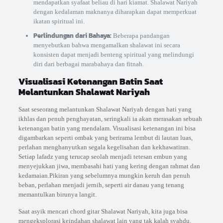
mendapatkan syafaat beliau di hari kiamat. Shalawat Nariyah
dengan kedalaman maknanya diharapkan dapat memperkuat
ikatan spiritual ini.
Perlindungan dari Bahaya:
Beberapa pandangan
menyebutkan bahwa mengamalkan shalawat ini secara
konsisten dapat menjadi benteng spiritual yang melindungi
diri dari berbagai marabahaya dan fitnah.
Visualisasi Ketenangan Batin Saat
Melantunkan Shalawat Nariyah
Saat seseorang melantunkan Shalawat Nariyah dengan hati yang
ikhlas dan penuh penghayatan, seringkali ia akan merasakan sebuah
ketenangan batin yang mendalam. Visualisasi ketenangan ini bisa
digambarkan seperti ombak yang berirama lembut di lautan luas,
perlahan menghanyutkan segala kegelisahan dan kekhawatiran.
Setiap lafadz yang terucap seolah menjadi tetesan embun yang
menyejukkan jiwa, membasahi hati yang kering dengan rahmat dan
kedamaian.Pikiran yang sebelumnya mungkin keruh dan penuh
beban, perlahan menjadi jernih, seperti air danau yang tenang
memantulkan birunya langit.
Saat asyik mencari chord gitar Shalawat Nariyah, kita juga bisa
mengeksplorasi keindahan shalawat lain yang tak kalah syahdu.