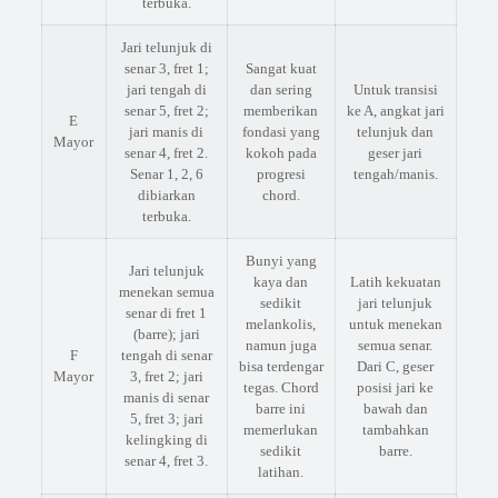
terbuka.
Jari telunjuk di
senar 3, fret 1;
Sangat kuat
jari tengah di
dan sering
Untuk transisi
senar 5, fret 2;
memberikan
ke A, angkat jari
E
jari manis di
fondasi yang
telunjuk dan
Mayor
senar 4, fret 2.
kokoh pada
geser jari
Senar 1, 2, 6
progresi
tengah/manis.
dibiarkan
chord.
terbuka.
Bunyi yang
Jari telunjuk
kaya dan
Latih kekuatan
menekan semua
sedikit
jari telunjuk
senar di fret 1
melankolis,
untuk menekan
(barre); jari
namun juga
semua senar.
F
tengah di senar
bisa terdengar
Dari C, geser
Mayor
3, fret 2; jari
tegas. Chord
posisi jari ke
manis di senar
barre ini
bawah dan
5, fret 3; jari
memerlukan
tambahkan
kelingking di
sedikit
barre.
senar 4, fret 3.
latihan.