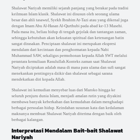
Shalawat Nariyah memiliki sejarah panjang yang berakar pada tradisi
keilmuan Islam klasik. Shalawat ini disusun oleh seorang ulama
besar dan ahli tasawuf, Syekh Ibrahim At-Tazi atau yang dikenal juga
dengan Imam Abu Al-Hasan Al-Qurthubi pada abad ke-13 Masehi.
Pada masa itu, beliau hidup di tengah gejolak dan tantangan zaman,
sehingga kebutuhan akan kekuatan spiritual dan ketenangan batin
sangat dirasakan. Penciptaan shalawat ini merupakan ekspresi
mendalam dari kecintaan dan penghormatan kepada Nabi
Muhammad SAW, sekaligus permohonan kepada Allah SWT melalui
perantara kemuliaan Rasulullah.Konteks zaman saat Shalawat
Nariyah diciptakan adalah masa di mana para ulama dan sufi sangat
menekankan pentingnya dzikir dan shalawat sebagai sarana
mendekatkan diri kepada Allah.
Shalawat ini kemudian menyebar luas dari Maroko hingga ke
seluruh penjuru dunia Islam, menjadi amalan rutin yang diyakini
membawa banyak keberkahan dan kemudahan dalam menghadapi
berbagai persoalan hidup. Keindahan susunan kata dan kedalaman
maknanya membuat Shalawat Nariyah diterima dengan baik oleh
berbagai kalangan.
Interpretasi Mendalam Bait-bait Shalawat
Nariyah