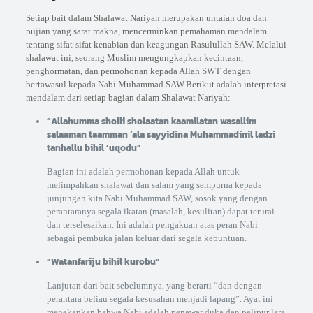
Setiap bait dalam Shalawat Nariyah merupakan untaian doa dan
pujian yang sarat makna, mencerminkan pemahaman mendalam
tentang sifat-sifat kenabian dan keagungan Rasulullah SAW. Melalui
shalawat ini, seorang Muslim mengungkapkan kecintaan,
penghormatan, dan permohonan kepada Allah SWT dengan
bertawasul kepada Nabi Muhammad SAW.Berikut adalah interpretasi
mendalam dari setiap bagian dalam Shalawat Nariyah:
“Allahumma sholli sholaatan kaamilatan wasallim
salaaman taamman ‘ala sayyidina Muhammadinil ladzi
tanhallu bihil ‘uqodu”
Bagian ini adalah permohonan kepada Allah untuk
melimpahkan shalawat dan salam yang sempurna kepada
junjungan kita Nabi Muhammad SAW, sosok yang dengan
perantaranya segala ikatan (masalah, kesulitan) dapat terurai
dan terselesaikan. Ini adalah pengakuan atas peran Nabi
sebagai pembuka jalan keluar dari segala kebuntuan.
“Watanfariju bihil kurobu”
Lanjutan dari bait sebelumnya, yang berarti “dan dengan
perantara beliau segala kesusahan menjadi lapang”. Ayat ini
menekankan bahwa Nabi adalah penawar duka dan pelipur lara