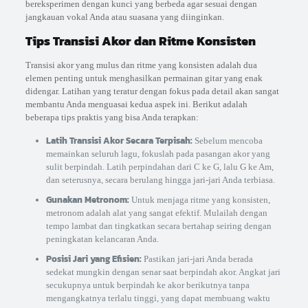
bereksperimen dengan kunci yang berbeda agar sesuai dengan
jangkauan vokal Anda atau suasana yang diinginkan.
Tips Transisi Akor dan Ritme Konsisten
Transisi akor yang mulus dan ritme yang konsisten adalah dua
elemen penting untuk menghasilkan permainan gitar yang enak
didengar. Latihan yang teratur dengan fokus pada detail akan sangat
membantu Anda menguasai kedua aspek ini. Berikut adalah
beberapa tips praktis yang bisa Anda terapkan:
Latih Transisi Akor Secara Terpisah:
Sebelum mencoba
memainkan seluruh lagu, fokuslah pada pasangan akor yang
sulit berpindah. Latih perpindahan dari C ke G, lalu G ke Am,
dan seterusnya, secara berulang hingga jari-jari Anda terbiasa.
Gunakan Metronom:
Untuk menjaga ritme yang konsisten,
metronom adalah alat yang sangat efektif. Mulailah dengan
tempo lambat dan tingkatkan secara bertahap seiring dengan
peningkatan kelancaran Anda.
Posisi Jari yang Efisien:
Pastikan jari-jari Anda berada
sedekat mungkin dengan senar saat berpindah akor. Angkat jari
secukupnya untuk berpindah ke akor berikutnya tanpa
mengangkatnya terlalu tinggi, yang dapat membuang waktu