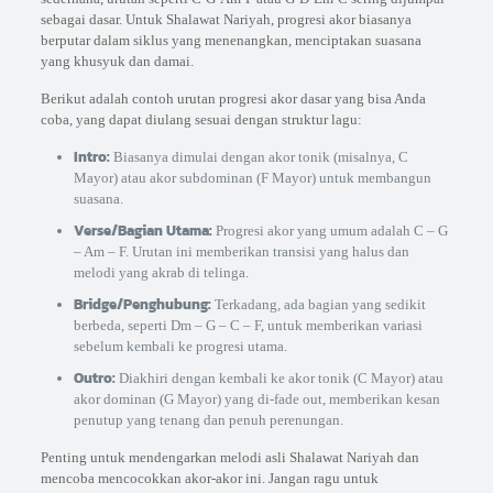
sebagai dasar. Untuk Shalawat Nariyah, progresi akor biasanya
berputar dalam siklus yang menenangkan, menciptakan suasana
yang khusyuk dan damai.
Berikut adalah contoh urutan progresi akor dasar yang bisa Anda
coba, yang dapat diulang sesuai dengan struktur lagu:
Intro:
Biasanya dimulai dengan akor tonik (misalnya, C
Mayor) atau akor subdominan (F Mayor) untuk membangun
suasana.
Verse/Bagian Utama:
Progresi akor yang umum adalah C – G
– Am – F. Urutan ini memberikan transisi yang halus dan
melodi yang akrab di telinga.
Bridge/Penghubung:
Terkadang, ada bagian yang sedikit
berbeda, seperti Dm – G – C – F, untuk memberikan variasi
sebelum kembali ke progresi utama.
Outro:
Diakhiri dengan kembali ke akor tonik (C Mayor) atau
akor dominan (G Mayor) yang di-fade out, memberikan kesan
penutup yang tenang dan penuh perenungan.
Penting untuk mendengarkan melodi asli Shalawat Nariyah dan
mencoba mencocokkan akor-akor ini. Jangan ragu untuk