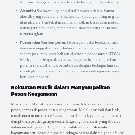
diterima oleh generasi muda tanpa kehilangan nilai sakralnya.
Akustik:
Shalawat juga populer dibawakan dalam format
akustik yang sederhana, biasanya hanya dengan iringan gitar
atau ukulele. Pendekatan ini menonjolkan keindahan melodi
dan kejernihan vokal, menciptakan suasana yang intim dan
menenangkan.
Fusion dan Kontemporer:
Beberapa musisi bereksperimen
dengan menggabungkan shalawat dengan genre musik lain
seperti jazz, rock, atau bahkan electronic dance music (EDM).
Meskipun terdengar tidak biasa, adaptasi ini menunjukkan
potensi shalawat untuk berinteraksi dengan berbagai lanskap
musik global, menciptakan pengalaman mendengarkan yang
baru dan inovatif.
Kekuatan Musik dalam Menyampaikan
Pesan Keagamaan
Musik memiliki kekuatan yang luar biasa dalam menyampaikan
pesan, termasuk pesan-pesan keagamaan. Melalui melodi dan lirik,
musik mampu menembus batas bahasa dan budaya, menyentuh hati
dan pikiran pendengarnya secara langsung. Shalawat, yang dibalut
dalam melodi yang indah, menjadi salah satu contoh nyata
bagaimana seni dapat digunakan sebagai sarana dakwah yang efektif