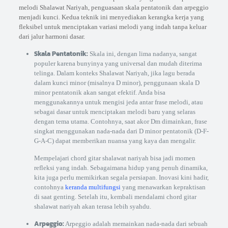
melodi Shalawat Nariyah, penguasaan skala pentatonik dan arpeggio
menjadi kunci. Kedua teknik ini menyediakan kerangka kerja yang
fleksibel untuk menciptakan variasi melodi yang indah tanpa keluar
dari jalur harmoni dasar.
Skala Pentatonik:
Skala ini, dengan lima nadanya, sangat
populer karena bunyinya yang universal dan mudah diterima
telinga. Dalam konteks Shalawat Nariyah, jika lagu berada
dalam kunci minor (misalnya D minor), penggunaan skala D
minor pentatonik akan sangat efektif. Anda bisa
menggunakannya untuk mengisi jeda antar frase melodi, atau
sebagai dasar untuk menciptakan melodi baru yang selaras
dengan tema utama. Contohnya, saat akor Dm dimainkan, frase
singkat menggunakan nada-nada dari D minor pentatonik (D-F-
G-A-C) dapat memberikan nuansa yang kaya dan mengalir.
Mempelajari chord gitar shalawat nariyah bisa jadi momen
refleksi yang indah. Sebagaimana hidup yang penuh dinamika,
kita juga perlu memikirkan segala persiapan. Inovasi kini hadir,
contohnya
keranda multifungsi
yang menawarkan kepraktisan
di saat genting. Setelah itu, kembali mendalami chord gitar
shalawat nariyah akan terasa lebih syahdu.
Arpeggio:
Arpeggio adalah memainkan nada-nada dari sebuah