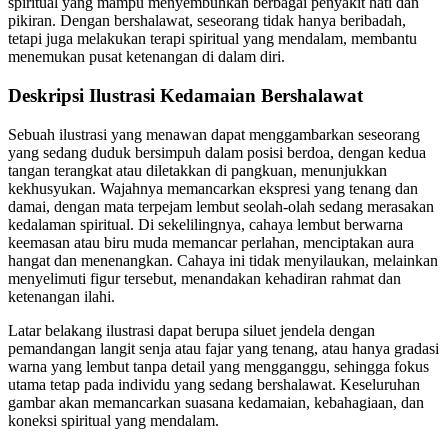
spiritual yang mampu menyembuhkan berbagai penyakit hati dan
pikiran. Dengan bershalawat, seseorang tidak hanya beribadah,
tetapi juga melakukan terapi spiritual yang mendalam, membantu
menemukan pusat ketenangan di dalam diri.
Deskripsi Ilustrasi Kedamaian Bershalawat
Sebuah ilustrasi yang menawan dapat menggambarkan seseorang
yang sedang duduk bersimpuh dalam posisi berdoa, dengan kedua
tangan terangkat atau diletakkan di pangkuan, menunjukkan
kekhusyukan. Wajahnya memancarkan ekspresi yang tenang dan
damai, dengan mata terpejam lembut seolah-olah sedang merasakan
kedalaman spiritual. Di sekelilingnya, cahaya lembut berwarna
keemasan atau biru muda memancar perlahan, menciptakan aura
hangat dan menenangkan. Cahaya ini tidak menyilaukan, melainkan
menyelimuti figur tersebut, menandakan kehadiran rahmat dan
ketenangan ilahi.
Latar belakang ilustrasi dapat berupa siluet jendela dengan
pemandangan langit senja atau fajar yang tenang, atau hanya gradasi
warna yang lembut tanpa detail yang mengganggu, sehingga fokus
utama tetap pada individu yang sedang bershalawat. Keseluruhan
gambar akan memancarkan suasana kedamaian, kebahagiaan, dan
koneksi spiritual yang mendalam.