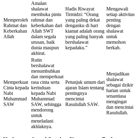
Amalan
shalawat
Hadis Riwayat
Mengawali
membuka pintu
Tirmidzi: “Orang
setiap aktivitas
Memperoleh
rahmat dan
yang paling dekat
penting
Rahmat dan
keberkahan dari
denganku di hari
dengan
Keberkahan
Allah SWT
kiamat adalah orang
shalawat
Allah
dalam segala
yang paling banyak
untuk
urusan, baik
bershalawat
memohon
dunia maupun
kepadaku.”
berkah.
akhirat.
Rutin
bershalawat
menumbuhkan
Menjadikan
dan memperkuat
shalawat
Memperkuat
rasa cinta serta
Petunjuk umum dari
sebagai dzikir
Cinta kepada
kerinduan
ajaran Islam tentang
harian untuk
Nabi
kepada Nabi
pentingnya
senantiasa
Muhammad
Muhammad
mencintai
mengingat
SAW
SAW, sehingga
Rasulullah SAW.
dan mencintai
mendorong
Rasulullah.
untuk
meneladani
akhlaknya.