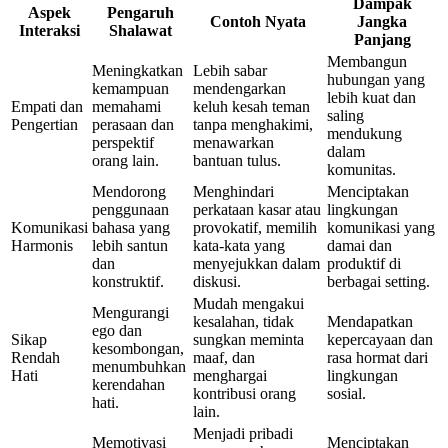
Dampak
Aspek
Pengaruh
Contoh Nyata
Jangka
Interaksi
Shalawat
Panjang
Membangun
Meningkatkan
Lebih sabar
hubungan yang
kemampuan
mendengarkan
lebih kuat dan
Empati dan
memahami
keluh kesah teman
saling
Pengertian
perasaan dan
tanpa menghakimi,
mendukung
perspektif
menawarkan
dalam
orang lain.
bantuan tulus.
komunitas.
Mendorong
Menghindari
Menciptakan
penggunaan
perkataan kasar atau
lingkungan
Komunikasi
bahasa yang
provokatif, memilih
komunikasi yang
Harmonis
lebih santun
kata-kata yang
damai dan
dan
menyejukkan dalam
produktif di
konstruktif.
diskusi.
berbagai setting.
Mudah mengakui
Mengurangi
kesalahan, tidak
Mendapatkan
ego dan
Sikap
sungkan meminta
kepercayaan dan
kesombongan,
Rendah
maaf, dan
rasa hormat dari
menumbuhkan
Hati
menghargai
lingkungan
kerendahan
kontribusi orang
sosial.
hati.
lain.
Menjadi pribadi
Memotivasi
Menciptakan