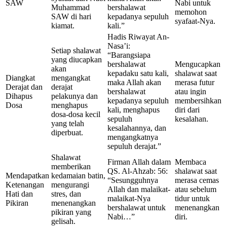
SAW
Nabi untuk
Muhammad
bershalawat
memohon
SAW di hari
kepadanya sepuluh
syafaat-Nya.
kiamat.
kali.”
Hadis Riwayat An-
Nasa’i:
Setiap shalawat
“Barangsiapa
yang diucapkan
bershalawat
Mengucapkan
akan
kepadaku satu kali,
shalawat saat
Diangkat
mengangkat
maka Allah akan
merasa futur
Derajat dan
derajat
bershalawat
atau ingin
Dihapus
pelakunya dan
kepadanya sepuluh
membersihkan
Dosa
menghapus
kali, menghapus
diri dari
dosa-dosa kecil
sepuluh
kesalahan.
yang telah
kesalahannya, dan
diperbuat.
mengangkatnya
sepuluh derajat.”
Shalawat
Firman Allah dalam
Membaca
memberikan
QS. Al-Ahzab: 56:
shalawat saat
Mendapatkan
kedamaian batin,
“Sesungguhnya
merasa cemas
Ketenangan
mengurangi
Allah dan malaikat-
atau sebelum
Hati dan
stres, dan
malaikat-Nya
tidur untuk
Pikiran
menenangkan
bershalawat untuk
menenangkan
pikiran yang
Nabi…”
diri.
gelisah.