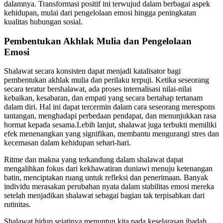
dalamnya. Transformasi positif ini terwujud dalam berbagai aspek
kehidupan, mulai dari pengelolaan emosi hingga peningkatan
kualitas hubungan sosial.
Pembentukan Akhlak Mulia dan Pengelolaan
Emosi
Shalawat secara konsisten dapat menjadi katalisator bagi
pembentukan akhlak mulia dan perilaku terpuji. Ketika seseorang
secara teratur bershalawat, ada proses internalisasi nilai-nilai
kebaikan, kesabaran, dan empati yang secara bertahap tertanam
dalam diri. Hal ini dapat tercermin dalam cara seseorang merespons
tantangan, menghadapi perbedaan pendapat, dan menunjukkan rasa
hormat kepada sesama.Lebih lanjut, shalawat juga terbukti memiliki
efek menenangkan yang signifikan, membantu mengurangi stres dan
kecemasan dalam kehidupan sehari-hari.
Ritme dan makna yang terkandung dalam shalawat dapat
mengalihkan fokus dari kekhawatiran duniawi menuju ketenangan
batin, menciptakan ruang untuk refleksi dan penerimaan. Banyak
individu merasakan perubahan nyata dalam stabilitas emosi mereka
setelah menjadikan shalawat sebagai bagian tak terpisahkan dari
rutinitas.
Shalawat hidup sejatinya menuntun kita pada keselarasan ibadah