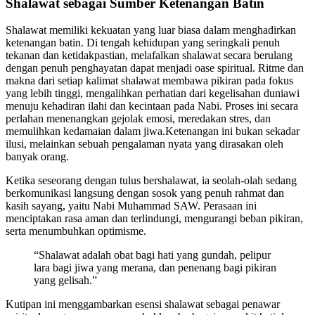
Shalawat sebagai Sumber Ketenangan Batin
Shalawat memiliki kekuatan yang luar biasa dalam menghadirkan
ketenangan batin. Di tengah kehidupan yang seringkali penuh
tekanan dan ketidakpastian, melafalkan shalawat secara berulang
dengan penuh penghayatan dapat menjadi oase spiritual. Ritme dan
makna dari setiap kalimat shalawat membawa pikiran pada fokus
yang lebih tinggi, mengalihkan perhatian dari kegelisahan duniawi
menuju kehadiran ilahi dan kecintaan pada Nabi. Proses ini secara
perlahan menenangkan gejolak emosi, meredakan stres, dan
memulihkan kedamaian dalam jiwa.Ketenangan ini bukan sekadar
ilusi, melainkan sebuah pengalaman nyata yang dirasakan oleh
banyak orang.
Ketika seseorang dengan tulus bershalawat, ia seolah-olah sedang
berkomunikasi langsung dengan sosok yang penuh rahmat dan
kasih sayang, yaitu Nabi Muhammad SAW. Perasaan ini
menciptakan rasa aman dan terlindungi, mengurangi beban pikiran,
serta menumbuhkan optimisme.
“Shalawat adalah obat bagi hati yang gundah, pelipur
lara bagi jiwa yang merana, dan penenang bagi pikiran
yang gelisah.”
Kutipan ini menggambarkan esensi shalawat sebagai penawar