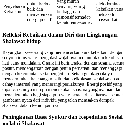
yang murah
untuk berbuat
efek domino
Penyebaran
senyum, sering
baik dan
kebaikan yang
Kebaikan
berbagi, dan
menyebarkan
meluas di
responsif terhadap
energi positif.
masyarakat.
kebutuhan sesama.
Refleksi Kebaikan dalam Diri dan Lingkungan,
Shalawat hidup
Bayangkan seseorang yang memancarkan aura kebaikan, dengan
senyum tulus yang menghiasi wajahnya, menunjukkan ketulusan
hati yang mendalam. Orang ini berinteraksi dengan sesama secara
positif, mendengarkan dengan penuh perhatian, dan menanggapi
dengan kelembutan serta pengertian. Setiap gerak-geriknya
mencerminkan ketenangan batin dan keikhlasan, seolah-olah ada
cahaya internal yang menerangi perilakunya. Energi positif yang
dipancarkannya mampu menciptakan suasana yang nyaman dan
menenteramkan bagi siapa pun yang berada di sekitarnya, sebuah
gambaran nyata dari individu yang telah merasakan dampak
shalawat dalam kehidupannya.
Peningkatan Rasa Syukur dan Kepedulian Sosial
melalui Shalawat