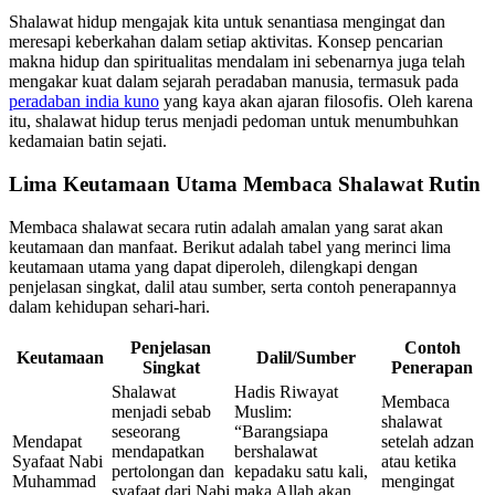
Shalawat hidup mengajak kita untuk senantiasa mengingat dan
meresapi keberkahan dalam setiap aktivitas. Konsep pencarian
makna hidup dan spiritualitas mendalam ini sebenarnya juga telah
mengakar kuat dalam sejarah peradaban manusia, termasuk pada
peradaban india kuno
yang kaya akan ajaran filosofis. Oleh karena
itu, shalawat hidup terus menjadi pedoman untuk menumbuhkan
kedamaian batin sejati.
Lima Keutamaan Utama Membaca Shalawat Rutin
Membaca shalawat secara rutin adalah amalan yang sarat akan
keutamaan dan manfaat. Berikut adalah tabel yang merinci lima
keutamaan utama yang dapat diperoleh, dilengkapi dengan
penjelasan singkat, dalil atau sumber, serta contoh penerapannya
dalam kehidupan sehari-hari.
Penjelasan
Contoh
Keutamaan
Dalil/Sumber
Singkat
Penerapan
Shalawat
Hadis Riwayat
Membaca
menjadi sebab
Muslim:
shalawat
seseorang
“Barangsiapa
Mendapat
setelah adzan
mendapatkan
bershalawat
Syafaat Nabi
atau ketika
pertolongan dan
kepadaku satu kali,
Muhammad
mengingat
syafaat dari Nabi
maka Allah akan