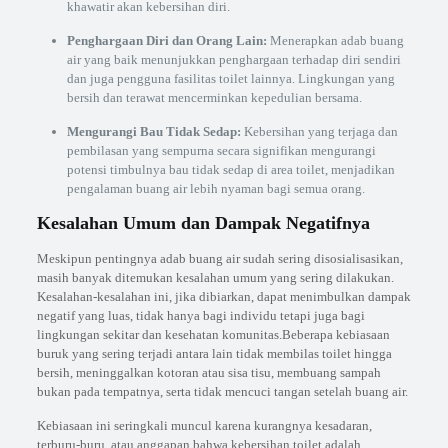
khawatir akan kebersihan diri.
Penghargaan Diri dan Orang Lain:
Menerapkan adab buang
air yang baik menunjukkan penghargaan terhadap diri sendiri
dan juga pengguna fasilitas toilet lainnya. Lingkungan yang
bersih dan terawat mencerminkan kepedulian bersama.
Mengurangi Bau Tidak Sedap:
Kebersihan yang terjaga dan
pembilasan yang sempurna secara signifikan mengurangi
potensi timbulnya bau tidak sedap di area toilet, menjadikan
pengalaman buang air lebih nyaman bagi semua orang.
Kesalahan Umum dan Dampak Negatifnya
Meskipun pentingnya adab buang air sudah sering disosialisasikan,
masih banyak ditemukan kesalahan umum yang sering dilakukan.
Kesalahan-kesalahan ini, jika dibiarkan, dapat menimbulkan dampak
negatif yang luas, tidak hanya bagi individu tetapi juga bagi
lingkungan sekitar dan kesehatan komunitas.Beberapa kebiasaan
buruk yang sering terjadi antara lain tidak membilas toilet hingga
bersih, meninggalkan kotoran atau sisa tisu, membuang sampah
bukan pada tempatnya, serta tidak mencuci tangan setelah buang air.
Kebiasaan ini seringkali muncul karena kurangnya kesadaran,
terburu-buru, atau anggapan bahwa kebersihan toilet adalah