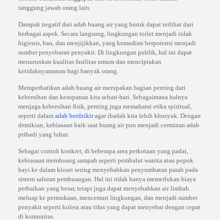
tanggung jawab orang lain.
Dampak negatif dari adab buang air yang buruk dapat terlihat dari
berbagai aspek. Secara langsung, lingkungan toilet menjadi tidak
higienis, bau, dan menjijikkan, yang kemudian berpotensi menjadi
sumber penyebaran penyakit. Di lingkungan publik, hal ini dapat
menurunkan kualitas fasilitas umum dan menciptakan
ketidaknyamanan bagi banyak orang.
Memperhatikan adab buang air merupakan bagian penting dari
kebersihan dan kesopanan kita sehari-hari. Sebagaimana halnya
menjaga kebersihan fisik, penting juga memahami etika spiritual,
seperti dalam
adab berdzikir
agar ibadah kita lebih khusyuk. Dengan
demikian, kebiasaan baik saat buang air pun menjadi cerminan adab
pribadi yang luhur.
Sebagai contoh konkret, di beberapa area perkotaan yang padat,
kebiasaan membuang sampah seperti pembalut wanita atau popok
bayi ke dalam kloset sering menyebabkan penyumbatan parah pada
sistem saluran pembuangan. Hal ini tidak hanya memerlukan biaya
perbaikan yang besar, tetapi juga dapat menyebabkan air limbah
meluap ke permukaan, mencemari lingkungan, dan menjadi sumber
penyakit seperti kolera atau tifus yang dapat menyebar dengan cepat
di komunitas.