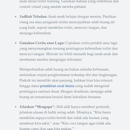
anak mulai toilet training. Gunakan bahasa yang sederhana dan
contoh visual yang mudah mereka pahami.
Jadilah Teladan:
Anak-anak belajar dengan meniru. Pastikan
orang tua atau pengasuh selalu menunjukkan adab buang air
yang baik, seperti membilas toilet, mencuci tangan, dan
menjaga kebersihan.
Gunakan Cerita atau Lagu:
Ciptakan cerita pendek atau lagu
yang menyenangkan tentang pentingnya kebersihan toilet dan
mencuci tangan. Metode ini lebih menarik bagi anak-anak dan
membantu mereka mengingat informasi.
Memperhatikan adab buang air bukan sekadar kebiasaan,
melainkan wujud penghormatan terhadap diri dan lingkungan.
Praktik ini memiliki akar panjang, bahkan bisa kita telusuri
hingga masa
peradaban awal dunia
yang sudah mengenal
pentingnya sanitasi dasar. Dengan demikian, menjaga adab
buang air senantiasa krusial demi kebaikan bersama.
Jelaskan “Mengapa”:
Alih-alih hanya memberi perintah,
jelaskan alasan di balik setiap adab. Misalnya, “Kita harus
membilas supaya toilet bersih dan tidak ada kuman yang
membuat kita sakit,” atau “Kita cuci tangan agar tidak ada
kuman yang ikut saat kita makan.”