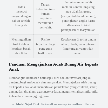
Penyebaran penyakit
Tangan
Tidak
melalui kontak langsung
terkontaminasi
mencuci
atau tidak langsung
kuman,
tangan dengan
(menyentuh benda umum),
berpotensi
sabun setelah
peningkatan angka kasus
menularkan
buang air
diare atau infeksi
penyakit.
pernapasan di masyarakat.
Meninggalkan
Risiko
Kecelakaan di toilet umum
toilet dalam
terpeleset bagi
atau pribadi, menciptakan
keadaan basah
pengguna
lingkungan yang tidak
dan licin
berikutnya.
aman.
Panduan Mengajarkan Adab Buang Air kepada
Anak
Membangun kebiasaan baik sejak dini adalah investasi jangka
panjang bagi anak-anak dan masyarakat. Mengajarkan adab buang
air kepada anak-anak memerlukan pendekatan yang edukatif, sabar,
dan mudah dipahami agar mereka dapat menginternalisasi nilai-nilai
kebersihan dan tanggung jawab.
Mulai Sejak Dini:
Perkenalkan konsep kebersihan toilet saat