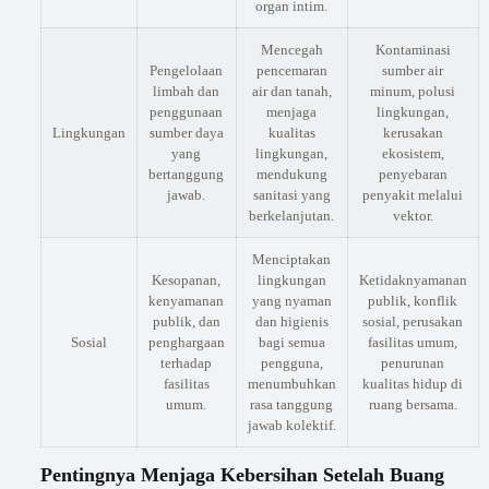
organ intim.
Mencegah
Kontaminasi
Pengelolaan
pencemaran
sumber air
limbah dan
air dan tanah,
minum, polusi
penggunaan
menjaga
lingkungan,
Lingkungan
sumber daya
kualitas
kerusakan
yang
lingkungan,
ekosistem,
bertanggung
mendukung
penyebaran
jawab.
sanitasi yang
penyakit melalui
berkelanjutan.
vektor.
Menciptakan
Kesopanan,
lingkungan
Ketidaknyamanan
kenyamanan
yang nyaman
publik, konflik
publik, dan
dan higienis
sosial, perusakan
Sosial
penghargaan
bagi semua
fasilitas umum,
terhadap
pengguna,
penurunan
fasilitas
menumbuhkan
kualitas hidup di
umum.
rasa tanggung
ruang bersama.
jawab kolektif.
Pentingnya Menjaga Kebersihan Setelah Buang