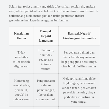
Selain itu, toilet umum yang tidak dibersihkan setelah digunakan
menjadi tempat ideal bagi bakteri
E. coli
atau virus norovirus untuk
berkembang biak, meningkatkan risiko penularan infeksi
gastrointestinal kepada pengguna berikutnya.
Dampak
Kesalahan
Dampak Negatif
Negatif
Umum
Lingkungan/Komunitas
Langsung
Toilet kotor,
Tidak
Penyebaran bakteri dan
bau tidak
membilas
virus, ketidaknyamanan
sedap, sisa
toilet setelah
bagi pengguna berikutnya,
kotoran
digunakan
citra buruk fasilitas umum.
terlihat.
Meluapnya air limbah ke
Membuang
Penyumbatan
lingkungan, pencemaran
sampah (tisu,
saluran
air dan tanah, penyebaran
pembalut,
pembuangan,
penyakit menular, biaya
popok) ke
kerusakan
perbaikan infrastruktur
dalam kloset
sistem sanitasi.
yang tinggi.