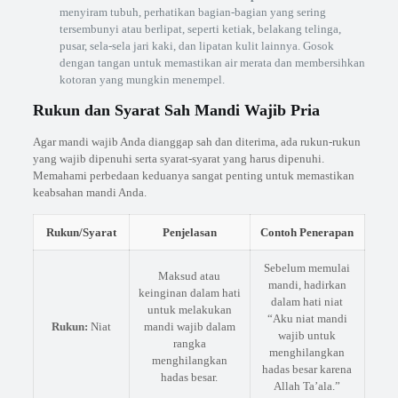
menyiram tubuh, perhatikan bagian-bagian yang sering
tersembunyi atau berlipat, seperti ketiak, belakang telinga,
pusar, sela-sela jari kaki, dan lipatan kulit lainnya. Gosok
dengan tangan untuk memastikan air merata dan membersihkan
kotoran yang mungkin menempel.
Rukun dan Syarat Sah Mandi Wajib Pria
Agar mandi wajib Anda dianggap sah dan diterima, ada rukun-rukun
yang wajib dipenuhi serta syarat-syarat yang harus dipenuhi.
Memahami perbedaan keduanya sangat penting untuk memastikan
keabsahan mandi Anda.
Rukun/Syarat
Penjelasan
Contoh Penerapan
Sebelum memulai
Maksud atau
mandi, hadirkan
keinginan dalam hati
dalam hati niat
untuk melakukan
“Aku niat mandi
Rukun:
Niat
mandi wajib dalam
wajib untuk
rangka
menghilangkan
menghilangkan
hadas besar karena
hadas besar.
Allah Ta’ala.”