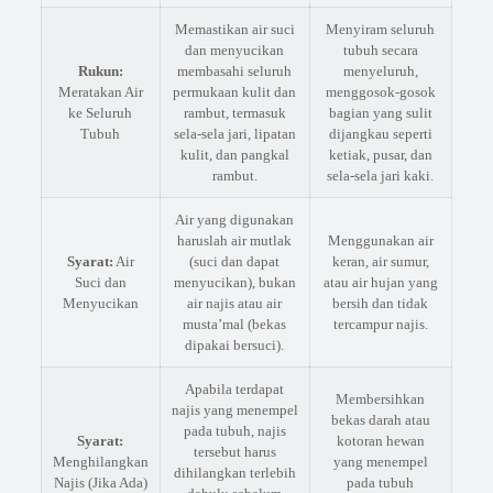
Memastikan air suci
Menyiram seluruh
dan menyucikan
tubuh secara
Rukun:
membasahi seluruh
menyeluruh,
Meratakan Air
permukaan kulit dan
menggosok-gosok
ke Seluruh
rambut, termasuk
bagian yang sulit
Tubuh
sela-sela jari, lipatan
dijangkau seperti
kulit, dan pangkal
ketiak, pusar, dan
rambut.
sela-sela jari kaki.
Air yang digunakan
haruslah air mutlak
Menggunakan air
Syarat:
Air
(suci dan dapat
keran, air sumur,
Suci dan
menyucikan), bukan
atau air hujan yang
Menyucikan
air najis atau air
bersih dan tidak
musta’mal (bekas
tercampur najis.
dipakai bersuci).
Apabila terdapat
Membersihkan
najis yang menempel
bekas darah atau
pada tubuh, najis
Syarat:
kotoran hewan
tersebut harus
Menghilangkan
yang menempel
dihilangkan terlebih
Najis (Jika Ada)
pada tubuh