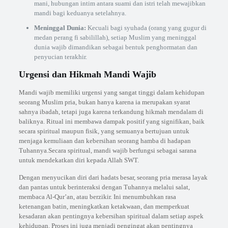
mani, hubungan intim antara suami dan istri telah mewajibkan
mandi bagi keduanya setelahnya.
Meninggal Dunia:
Kecuali bagi syuhada (orang yang gugur di
medan perang fi sabilillah), setiap Muslim yang meninggal
dunia wajib dimandikan sebagai bentuk penghormatan dan
penyucian terakhir.
Urgensi dan Hikmah Mandi Wajib
Mandi wajib memiliki urgensi yang sangat tinggi dalam kehidupan
seorang Muslim pria, bukan hanya karena ia merupakan syarat
sahnya ibadah, tetapi juga karena terkandung hikmah mendalam di
baliknya. Ritual ini membawa dampak positif yang signifikan, baik
secara spiritual maupun fisik, yang semuanya bertujuan untuk
menjaga kemuliaan dan kebersihan seorang hamba di hadapan
Tuhannya.Secara spiritual, mandi wajib berfungsi sebagai sarana
untuk mendekatkan diri kepada Allah SWT.
Dengan menyucikan diri dari hadats besar, seorang pria merasa layak
dan pantas untuk berinteraksi dengan Tuhannya melalui salat,
membaca Al-Qur’an, atau berzikir. Ini menumbuhkan rasa
ketenangan batin, meningkatkan ketakwaan, dan memperkuat
kesadaran akan pentingnya kebersihan spiritual dalam setiap aspek
kehidupan. Proses ini juga menjadi pengingat akan pentingnya