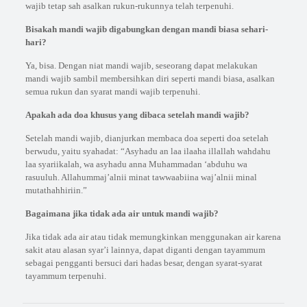
wajib tetap sah asalkan rukun-rukunnya telah terpenuhi.
Bisakah mandi wajib digabungkan dengan mandi biasa sehari-
hari?
Ya, bisa. Dengan niat mandi wajib, seseorang dapat melakukan
mandi wajib sambil membersihkan diri seperti mandi biasa, asalkan
semua rukun dan syarat mandi wajib terpenuhi.
Apakah ada doa khusus yang dibaca setelah mandi wajib?
Setelah mandi wajib, dianjurkan membaca doa seperti doa setelah
berwudu, yaitu syahadat: “Asyhadu an laa ilaaha illallah wahdahu
laa syariikalah, wa asyhadu anna Muhammadan ‘abduhu wa
rasuuluh. Allahummaj’alnii minat tawwaabiina waj’alnii minal
mutathahhiriin.”
Bagaimana jika tidak ada air untuk mandi wajib?
Jika tidak ada air atau tidak memungkinkan menggunakan air karena
sakit atau alasan syar’i lainnya, dapat diganti dengan tayammum
sebagai pengganti bersuci dari hadas besar, dengan syarat-syarat
tayammum terpenuhi.