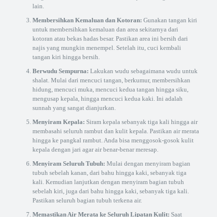
lain.
Membersihkan Kemaluan dan Kotoran:
Gunakan tangan kiri
untuk membersihkan kemaluan dan area sekitarnya dari
kotoran atau bekas hadas besar. Pastikan area ini bersih dari
najis yang mungkin menempel. Setelah itu, cuci kembali
tangan kiri hingga bersih.
Berwudu Sempurna:
Lakukan wudu sebagaimana wudu untuk
shalat. Mulai dari mencuci tangan, berkumur, membersihkan
hidung, mencuci muka, mencuci kedua tangan hingga siku,
mengusap kepala, hingga mencuci kedua kaki. Ini adalah
sunnah yang sangat dianjurkan.
Menyiram Kepala:
Siram kepala sebanyak tiga kali hingga air
membasahi seluruh rambut dan kulit kepala. Pastikan air merata
hingga ke pangkal rambut. Anda bisa menggosok-gosok kulit
kepala dengan jari agar air benar-benar meresap.
Menyiram Seluruh Tubuh:
Mulai dengan menyiram bagian
tubuh sebelah kanan, dari bahu hingga kaki, sebanyak tiga
kali. Kemudian lanjutkan dengan menyiram bagian tubuh
sebelah kiri, juga dari bahu hingga kaki, sebanyak tiga kali.
Pastikan seluruh bagian tubuh terkena air.
Memastikan Air Merata ke Seluruh Lipatan Kulit:
Saat