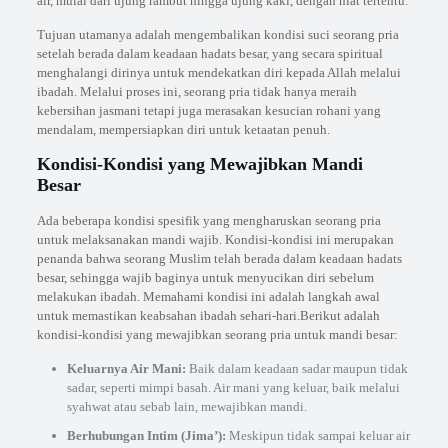
air, mulai dari ujung rambut hingga ujung kaki, dengan niat tertentu.
Tujuan utamanya adalah mengembalikan kondisi suci seorang pria
setelah berada dalam keadaan hadats besar, yang secara spiritual
menghalangi dirinya untuk mendekatkan diri kepada Allah melalui
ibadah. Melalui proses ini, seorang pria tidak hanya meraih
kebersihan jasmani tetapi juga merasakan kesucian rohani yang
mendalam, mempersiapkan diri untuk ketaatan penuh.
Kondisi-Kondisi yang Mewajibkan Mandi
Besar
Ada beberapa kondisi spesifik yang mengharuskan seorang pria
untuk melaksanakan mandi wajib. Kondisi-kondisi ini merupakan
penanda bahwa seorang Muslim telah berada dalam keadaan hadats
besar, sehingga wajib baginya untuk menyucikan diri sebelum
melakukan ibadah. Memahami kondisi ini adalah langkah awal
untuk memastikan keabsahan ibadah sehari-hari.Berikut adalah
kondisi-kondisi yang mewajibkan seorang pria untuk mandi besar:
Keluarnya Air Mani:
Baik dalam keadaan sadar maupun tidak
sadar, seperti mimpi basah. Air mani yang keluar, baik melalui
syahwat atau sebab lain, mewajibkan mandi.
Berhubungan Intim (Jima’):
Meskipun tidak sampai keluar air