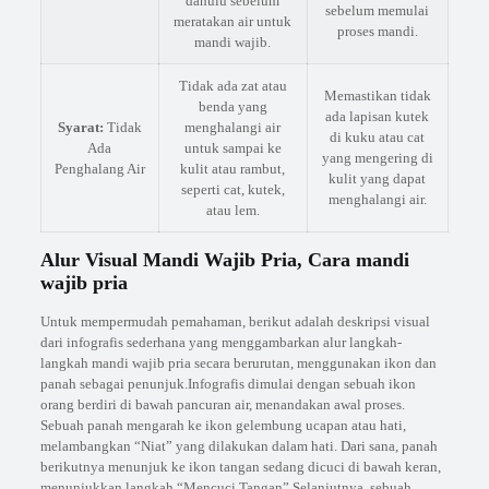
dahulu sebelum
sebelum memulai
meratakan air untuk
proses mandi.
mandi wajib.
Tidak ada zat atau
Memastikan tidak
benda yang
ada lapisan kutek
Syarat:
Tidak
menghalangi air
di kuku atau cat
Ada
untuk sampai ke
yang mengering di
Penghalang Air
kulit atau rambut,
kulit yang dapat
seperti cat, kutek,
menghalangi air.
atau lem.
Alur Visual Mandi Wajib Pria, Cara mandi
wajib pria
Untuk mempermudah pemahaman, berikut adalah deskripsi visual
dari infografis sederhana yang menggambarkan alur langkah-
langkah mandi wajib pria secara berurutan, menggunakan ikon dan
panah sebagai penunjuk.Infografis dimulai dengan sebuah ikon
orang berdiri di bawah pancuran air, menandakan awal proses.
Sebuah panah mengarah ke ikon gelembung ucapan atau hati,
melambangkan “Niat” yang dilakukan dalam hati. Dari sana, panah
berikutnya menunjuk ke ikon tangan sedang dicuci di bawah keran,
menunjukkan langkah “Mencuci Tangan”.Selanjutnya, sebuah