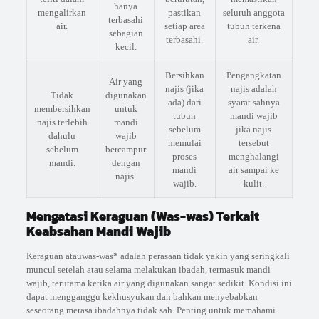
hanya
mengalirkan
pastikan
seluruh anggota
terbasahi
air.
setiap area
tubuh terkena
sebagian
terbasahi.
air.
kecil.
Bersihkan
Pengangkatan
Air yang
najis (jika
najis adalah
Tidak
digunakan
ada) dari
syarat sahnya
membersihkan
untuk
tubuh
mandi wajib
najis terlebih
mandi
sebelum
jika najis
dahulu
wajib
memulai
tersebut
sebelum
bercampur
proses
menghalangi
mandi.
dengan
mandi
air sampai ke
najis.
wajib.
kulit.
Mengatasi Keraguan (Was-was) Terkait
Keabsahan Mandi Wajib
Keraguan atauwas-was* adalah perasaan tidak yakin yang seringkali
muncul setelah atau selama melakukan ibadah, termasuk mandi
wajib, terutama ketika air yang digunakan sangat sedikit. Kondisi ini
dapat mengganggu kekhusyukan dan bahkan menyebabkan
seseorang merasa ibadahnya tidak sah. Penting untuk memahami