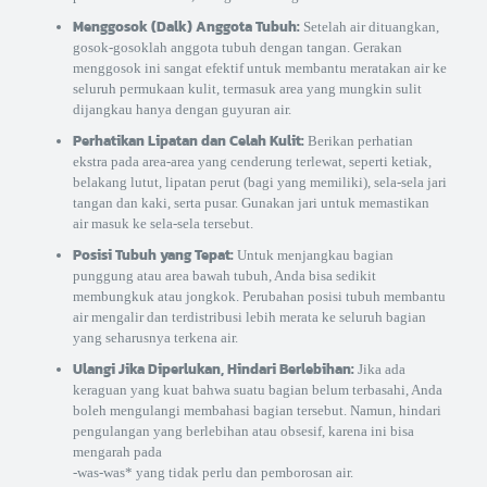
Menggosok (Dalk) Anggota Tubuh:
Setelah air dituangkan,
gosok-gosoklah anggota tubuh dengan tangan. Gerakan
menggosok ini sangat efektif untuk membantu meratakan air ke
seluruh permukaan kulit, termasuk area yang mungkin sulit
dijangkau hanya dengan guyuran air.
Perhatikan Lipatan dan Celah Kulit:
Berikan perhatian
ekstra pada area-area yang cenderung terlewat, seperti ketiak,
belakang lutut, lipatan perut (bagi yang memiliki), sela-sela jari
tangan dan kaki, serta pusar. Gunakan jari untuk memastikan
air masuk ke sela-sela tersebut.
Posisi Tubuh yang Tepat:
Untuk menjangkau bagian
punggung atau area bawah tubuh, Anda bisa sedikit
membungkuk atau jongkok. Perubahan posisi tubuh membantu
air mengalir dan terdistribusi lebih merata ke seluruh bagian
yang seharusnya terkena air.
Ulangi Jika Diperlukan, Hindari Berlebihan:
Jika ada
keraguan yang kuat bahwa suatu bagian belum terbasahi, Anda
boleh mengulangi membahasi bagian tersebut. Namun, hindari
pengulangan yang berlebihan atau obsesif, karena ini bisa
mengarah pada
-was-was* yang tidak perlu dan pemborosan air.