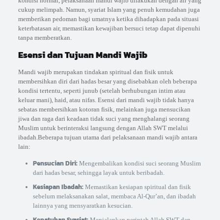
kondisi normal, pelaksanaan mandi wajib dilakukan dengan air yang
cukup melimpah. Namun, syariat Islam yang penuh kemudahan juga
memberikan pedoman bagi umatnya ketika dihadapkan pada situasi
keterbatasan air, memastikan kewajiban bersuci tetap dapat dipenuhi
tanpa memberatkan.
Esensi dan Tujuan Mandi Wajib
Mandi wajib merupakan tindakan spiritual dan fisik untuk
membersihkan diri dari hadas besar yang disebabkan oleh beberapa
kondisi tertentu, seperti junub (setelah berhubungan intim atau
keluar mani), haid, atau nifas. Esensi dari mandi wajib tidak hanya
sebatas membersihkan kotoran fisik, melainkan juga mensucikan
jiwa dan raga dari keadaan tidak suci yang menghalangi seorang
Muslim untuk berinteraksi langsung dengan Allah SWT melalui
ibadah.Beberapa tujuan utama dari pelaksanaan mandi wajib antara
lain:
Pensucian Diri:
Mengembalikan kondisi suci seorang Muslim
dari hadas besar, sehingga layak untuk beribadah.
Kesiapan Ibadah:
Memastikan kesiapan spiritual dan fisik
sebelum melaksanakan salat, membaca Al-Qur’an, dan ibadah
lainnya yang mensyaratkan kesucian.
Kepatuhan Syariat:
Menjalankan perintah Allah SWT dan