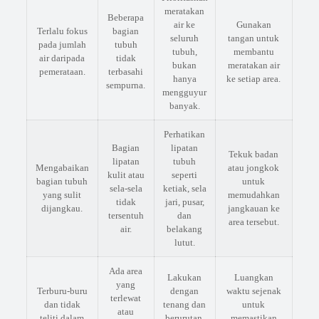
meratakan
Beberapa
air ke
Gunakan
Terlalu fokus
bagian
seluruh
tangan untuk
pada jumlah
tubuh
tubuh,
membantu
air daripada
tidak
bukan
meratakan air
pemerataan.
terbasahi
hanya
ke setiap area.
sempurna.
mengguyur
banyak.
Perhatikan
Bagian
lipatan
Tekuk badan
lipatan
tubuh
Mengabaikan
atau jongkok
kulit atau
seperti
bagian tubuh
untuk
sela-sela
ketiak, sela
yang sulit
memudahkan
tidak
jari, pusar,
dijangkau.
jangkauan ke
tersentuh
dan
area tersebut.
air.
belakang
lutut.
Ada area
Lakukan
Luangkan
yang
Terburu-buru
dengan
waktu sejenak
terlewat
dan tidak
tenang dan
untuk
atau
teliti dalam
berurutan,
memastikan