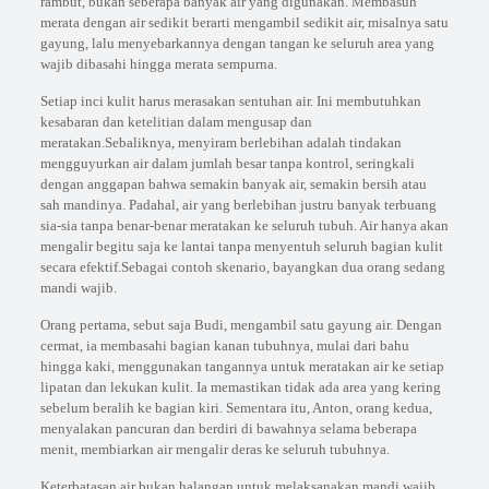
rambut, bukan seberapa banyak air yang digunakan. Membasuh
merata dengan air sedikit berarti mengambil sedikit air, misalnya satu
gayung, lalu menyebarkannya dengan tangan ke seluruh area yang
wajib dibasahi hingga merata sempurna.
Setiap inci kulit harus merasakan sentuhan air. Ini membutuhkan
kesabaran dan ketelitian dalam mengusap dan
meratakan.Sebaliknya, menyiram berlebihan adalah tindakan
mengguyurkan air dalam jumlah besar tanpa kontrol, seringkali
dengan anggapan bahwa semakin banyak air, semakin bersih atau
sah mandinya. Padahal, air yang berlebihan justru banyak terbuang
sia-sia tanpa benar-benar meratakan ke seluruh tubuh. Air hanya akan
mengalir begitu saja ke lantai tanpa menyentuh seluruh bagian kulit
secara efektif.Sebagai contoh skenario, bayangkan dua orang sedang
mandi wajib.
Orang pertama, sebut saja Budi, mengambil satu gayung air. Dengan
cermat, ia membasahi bagian kanan tubuhnya, mulai dari bahu
hingga kaki, menggunakan tangannya untuk meratakan air ke setiap
lipatan dan lekukan kulit. Ia memastikan tidak ada area yang kering
sebelum beralih ke bagian kiri. Sementara itu, Anton, orang kedua,
menyalakan pancuran dan berdiri di bawahnya selama beberapa
menit, membiarkan air mengalir deras ke seluruh tubuhnya.
Keterbatasan air bukan halangan untuk melaksanakan mandi wajib