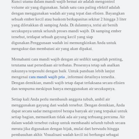
Kunci utama dalam mandi wajib hemat air adalah mengontrol
volume air yang digunakan. Salah satu cara paling efektif adalah
dengan menggunakan wadah air yang tepat dan efisien. Bayangkan
sebuah ember kecil atau baskom berkapasitas sekitar 2 hingga 3 liter
yang diletakkan di samping Anda. Di dalamnya, terisi air bersih
secukupnya untuk seluruh proses mandi wajib. Di samping ember
tersebut, terdapat sebuah gayung kecil yang siap
digunakan.Penggunaan wadah ini memungkinkan Anda untuk
mengukur dan membatasi air yang akan dipakai.
Memahami cara mandi wajib dengan air sedikit sangatlah penting,
terutama saat persediaan air terbatas. Prosesnya tetap sah asalkan
rukunnya terpenuhi dengan baik. Untuk panduan lebih lanjut
mengenai
cara mandi wajib pria
, informasi detailnya tersedia.
Dengan demikian, mandi wajib tetap dapat terlaksana secara efisien
dan sempurna meskipun hanya menggunakan air secukupnya.
Setiap kali Anda perlu membasuh anggota tubuh, ambil air
menggunakan gayung dari wadah tersebut. Dengan demikian, Anda
dapat secara sadar mengontrol berapa banyak air yang terpakai untuk
setiap bagian, memastikan tidak ada air yang terbuang percuma. Air
dalam wadah tersebut cukup untuk membasahi seluruh tubuh secara
merata jika digunakan dengan bijak, mulai dari berwudu hingga
pembasuhan akhir. Visualisasi wadah kecil ini berfungsi sebagai