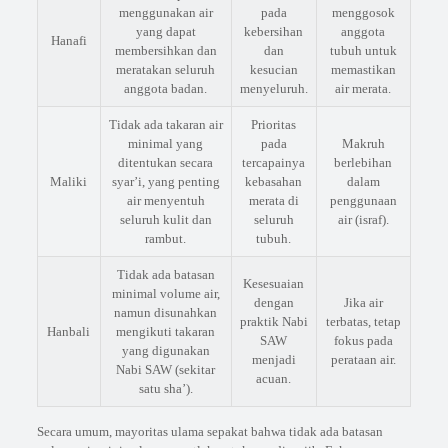
menggunakan air
pada
menggosok
yang dapat
kebersihan
anggota
Hanafi
membersihkan dan
dan
tubuh untuk
meratakan seluruh
kesucian
memastikan
anggota badan.
menyeluruh.
air merata.
Tidak ada takaran air
Prioritas
minimal yang
pada
Makruh
ditentukan secara
tercapainya
berlebihan
Maliki
syar’i, yang penting
kebasahan
dalam
air menyentuh
merata di
penggunaan
seluruh kulit dan
seluruh
air (israf).
rambut.
tubuh.
Tidak ada batasan
Kesesuaian
minimal volume air,
dengan
Jika air
namun disunahkan
praktik Nabi
terbatas, tetap
Hanbali
mengikuti takaran
SAW
fokus pada
yang digunakan
menjadi
perataan air.
Nabi SAW (sekitar
acuan.
satu sha’).
Secara umum, mayoritas ulama sepakat bahwa tidak ada batasan