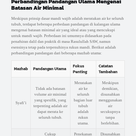
Perbandingan Pandangan Ulama Mengenai
Batasan Air Minimal
Meskipun prinsip dasar mandi wajib adalah meratakan air ke seluruh
tubuh, terdapat beberapa perbedaan pandangan di kalangan ulama
mengenai batasan minimal air yang ideal atau yang mencukupi
untuk mandi wajib. Perbedaan ini umumnya didasarkan pada
penafsiran dalil dan praktik di masa Rasulullah SAW, namun
esensinya tetap pada terpenuhinya rukun mandi. Berikut adalah
perbandingan pandangan dari beberapa mazhab utama:
Fokus
Catatan
Mazhab
Pandangan Utama
Penting
Tambahan
Meratakan
Meskipun
Tidak ada batasan
air ke
demikian,
volume air minimal
seluruh
disunahkan
yang spesifik, yang
bagian luar
menggunakan
Syafi’i
terpenting adalah air
tubuh
air
dapat merata ke
adalah
secukupnya
seluruh tubuh.
rukun
tanpa
utama.
berlebihan.
Cukup
Penekanan
Disunahkan