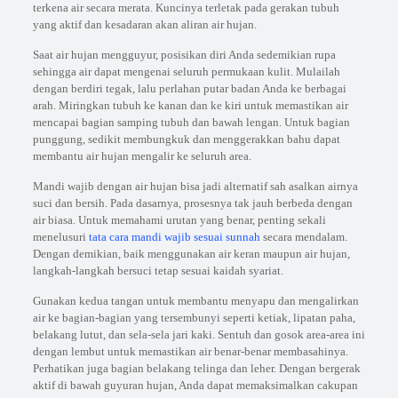
terkena air secara merata. Kuncinya terletak pada gerakan tubuh
yang aktif dan kesadaran akan aliran air hujan.
Saat air hujan mengguyur, posisikan diri Anda sedemikian rupa
sehingga air dapat mengenai seluruh permukaan kulit. Mulailah
dengan berdiri tegak, lalu perlahan putar badan Anda ke berbagai
arah. Miringkan tubuh ke kanan dan ke kiri untuk memastikan air
mencapai bagian samping tubuh dan bawah lengan. Untuk bagian
punggung, sedikit membungkuk dan menggerakkan bahu dapat
membantu air hujan mengalir ke seluruh area.
Mandi wajib dengan air hujan bisa jadi alternatif sah asalkan airnya
suci dan bersih. Pada dasarnya, prosesnya tak jauh berbeda dengan
air biasa. Untuk memahami urutan yang benar, penting sekali
menelusuri
tata cara mandi wajib sesuai sunnah
secara mendalam.
Dengan demikian, baik menggunakan air keran maupun air hujan,
langkah-langkah bersuci tetap sesuai kaidah syariat.
Gunakan kedua tangan untuk membantu menyapu dan mengalirkan
air ke bagian-bagian yang tersembunyi seperti ketiak, lipatan paha,
belakang lutut, dan sela-sela jari kaki. Sentuh dan gosok area-area ini
dengan lembut untuk memastikan air benar-benar membasahinya.
Perhatikan juga bagian belakang telinga dan leher. Dengan bergerak
aktif di bawah guyuran hujan, Anda dapat memaksimalkan cakupan