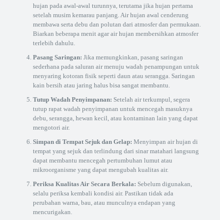
hujan pada awal-awal turunnya, terutama jika hujan pertama
setelah musim kemarau panjang. Air hujan awal cenderung
membawa serta debu dan polutan dari atmosfer dan permukaan.
Biarkan beberapa menit agar air hujan membersihkan atmosfer
terlebih dahulu.
Pasang Saringan:
Jika memungkinkan, pasang saringan
sederhana pada saluran air menuju wadah penampungan untuk
menyaring kotoran fisik seperti daun atau serangga. Saringan
kain bersih atau jaring halus bisa sangat membantu.
Tutup Wadah Penyimpanan:
Setelah air terkumpul, segera
tutup rapat wadah penyimpanan untuk mencegah masuknya
debu, serangga, hewan kecil, atau kontaminan lain yang dapat
mengotori air.
Simpan di Tempat Sejuk dan Gelap:
Menyimpan air hujan di
tempat yang sejuk dan terlindung dari sinar matahari langsung
dapat membantu mencegah pertumbuhan lumut atau
mikroorganisme yang dapat mengubah kualitas air.
Periksa Kualitas Air Secara Berkala:
Sebelum digunakan,
selalu periksa kembali kondisi air. Pastikan tidak ada
perubahan warna, bau, atau munculnya endapan yang
mencurigakan.