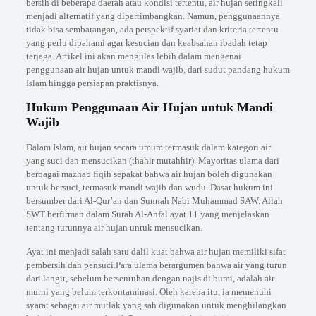
bersih di beberapa daerah atau kondisi tertentu, air hujan seringkali
menjadi alternatif yang dipertimbangkan. Namun, penggunaannya
tidak bisa sembarangan, ada perspektif syariat dan kriteria tertentu
yang perlu dipahami agar kesucian dan keabsahan ibadah tetap
terjaga. Artikel ini akan mengulas lebih dalam mengenai
penggunaan air hujan untuk mandi wajib, dari sudut pandang hukum
Islam hingga persiapan praktisnya.
Hukum Penggunaan Air Hujan untuk Mandi
Wajib
Dalam Islam, air hujan secara umum termasuk dalam kategori air
yang suci dan mensucikan (thahir mutahhir). Mayoritas ulama dari
berbagai mazhab fiqih sepakat bahwa air hujan boleh digunakan
untuk bersuci, termasuk mandi wajib dan wudu. Dasar hukum ini
bersumber dari Al-Qur’an dan Sunnah Nabi Muhammad SAW. Allah
SWT berfirman dalam Surah Al-Anfal ayat 11 yang menjelaskan
tentang turunnya air hujan untuk mensucikan.
Ayat ini menjadi salah satu dalil kuat bahwa air hujan memiliki sifat
pembersih dan pensuci.Para ulama berargumen bahwa air yang turun
dari langit, sebelum bersentuhan dengan najis di bumi, adalah air
murni yang belum terkontaminasi. Oleh karena itu, ia memenuhi
syarat sebagai air mutlak yang sah digunakan untuk menghilangkan