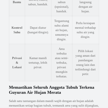
Bantu
sabun
langsung
sabun, handuk.
(opsional),
dengan air
handuk.
hujan.
Tergantung
Perlu kesiapan
suhu alami
Kontrol
Dapat diatur
mental terhadap
air hujan,
Suhu
(hangat/dingin).
suhu air yang
umumnya
dingin.
dingin.
Area
Pilih lokasi
terbuka
yang aman dari
Privasi
Kamar mandi
atau semi-
pandangan
&
tertutup, lebih
terbuka,
orang lain dan
Lokasi
privat.
privasi
terlindungi dari
mungkin
petir.
terbatas.
Memastikan Seluruh Anggota Tubuh Terkena
Guyuran Air Hujan Merata
Salah satu tantangan dalam mandi wajib dengan air hujan adalah
memastikan setiap bagian tubuh, termasuk area yang sulit dijangkau,