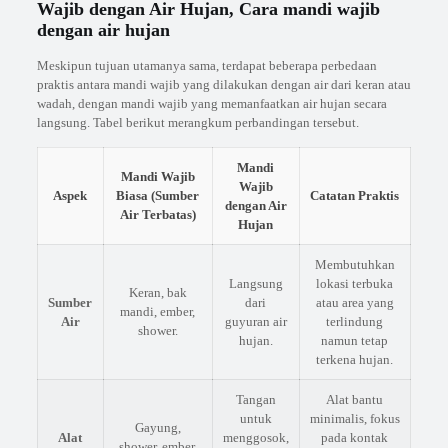
Wajib dengan Air Hujan, Cara mandi wajib
dengan air hujan
Meskipun tujuan utamanya sama, terdapat beberapa perbedaan
praktis antara mandi wajib yang dilakukan dengan air dari keran atau
wadah, dengan mandi wajib yang memanfaatkan air hujan secara
langsung. Tabel berikut merangkum perbandingan tersebut.
Mandi
Mandi Wajib
Wajib
Aspek
Biasa (Sumber
Catatan Praktis
dengan Air
Air Terbatas)
Hujan
Membutuhkan
Langsung
lokasi terbuka
Keran, bak
Sumber
dari
atau area yang
mandi, ember,
Air
guyuran air
terlindung
shower.
hujan.
namun tetap
terkena hujan.
Tangan
Alat bantu
untuk
minimalis, fokus
Gayung,
Alat
menggosok,
pada kontak
shower, ember,