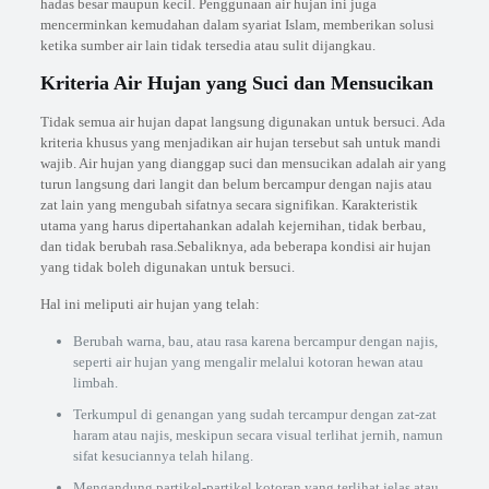
hadas besar maupun kecil. Penggunaan air hujan ini juga
mencerminkan kemudahan dalam syariat Islam, memberikan solusi
ketika sumber air lain tidak tersedia atau sulit dijangkau.
Kriteria Air Hujan yang Suci dan Mensucikan
Tidak semua air hujan dapat langsung digunakan untuk bersuci. Ada
kriteria khusus yang menjadikan air hujan tersebut sah untuk mandi
wajib. Air hujan yang dianggap suci dan mensucikan adalah air yang
turun langsung dari langit dan belum bercampur dengan najis atau
zat lain yang mengubah sifatnya secara signifikan. Karakteristik
utama yang harus dipertahankan adalah kejernihan, tidak berbau,
dan tidak berubah rasa.Sebaliknya, ada beberapa kondisi air hujan
yang tidak boleh digunakan untuk bersuci.
Hal ini meliputi air hujan yang telah:
Berubah warna, bau, atau rasa karena bercampur dengan najis,
seperti air hujan yang mengalir melalui kotoran hewan atau
limbah.
Terkumpul di genangan yang sudah tercampur dengan zat-zat
haram atau najis, meskipun secara visual terlihat jernih, namun
sifat kesuciannya telah hilang.
Mengandung partikel-partikel kotoran yang terlihat jelas atau