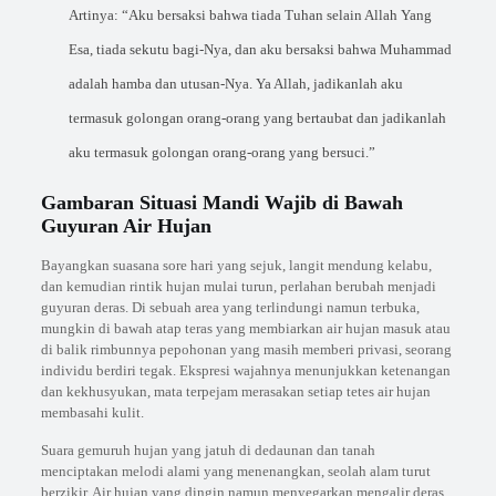
Artinya: “Aku bersaksi bahwa tiada Tuhan selain Allah Yang
Esa, tiada sekutu bagi-Nya, dan aku bersaksi bahwa Muhammad
adalah hamba dan utusan-Nya. Ya Allah, jadikanlah aku
termasuk golongan orang-orang yang bertaubat dan jadikanlah
aku termasuk golongan orang-orang yang bersuci.”
Gambaran Situasi Mandi Wajib di Bawah
Guyuran Air Hujan
Bayangkan suasana sore hari yang sejuk, langit mendung kelabu,
dan kemudian rintik hujan mulai turun, perlahan berubah menjadi
guyuran deras. Di sebuah area yang terlindungi namun terbuka,
mungkin di bawah atap teras yang membiarkan air hujan masuk atau
di balik rimbunnya pepohonan yang masih memberi privasi, seorang
individu berdiri tegak. Ekspresi wajahnya menunjukkan ketenangan
dan kekhusyukan, mata terpejam merasakan setiap tetes air hujan
membasahi kulit.
Suara gemuruh hujan yang jatuh di dedaunan dan tanah
menciptakan melodi alami yang menenangkan, seolah alam turut
berzikir. Air hujan yang dingin namun menyegarkan mengalir deras