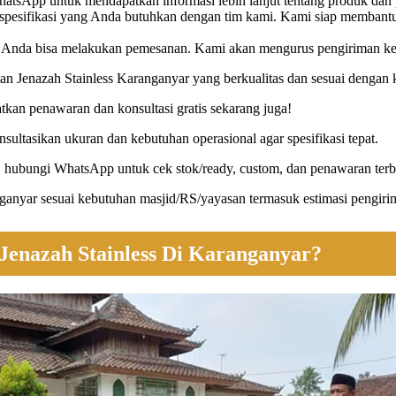
tsApp untuk mendapatkan informasi lebih lanjut tentang produk dan 
spesifikasi yang Anda butuhkan dengan tim kami. Kami siap membantu
i, Anda bisa melakukan pemesanan. Kami akan mengurus pengiriman ke
 Jenazah Stainless Karanganyar yang berkualitas dan sesuai dengan k
an penawaran dan konsultasi gratis sekarang juga!
ultasikan ukuran dan kebutuhan operasional agar spesifikasi tepat.
hubungi WhatsApp untuk cek stok/ready, custom, dan penawaran terb
anyar sesuai kebutuhan masjid/RS/yayasan termasuk estimasi pengiri
enazah Stainless Di Karanganyar?