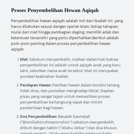
Proses Penyembelihan Hewan Aqiqah
Penyembelihan hewan aqiqah adalah inti dari ibadah ini, yang
harus dilakukan sesuai dengan syariat Islam. Setiap tahapan,
mulai dari niat hingga pembagian daging, memiliki adab dan
ketentuan tersendiri yang perlu diperhatikan.Berikut adalah
poin-poin penting dalam proses penyembelihan hewan
aqiqah:
Niat:
Sebelum menyembelih, niatkan dalam hati bahwa
penyembelihan ini adalah untuk aqiqah anak yang baru
lahir, sebutkan nama anak tersebut. Niat ini merupakan
pondasi keabsahan ibadah.
Persiapan Hewan:
Pastikan hewan dalam kondisi tenang,
tidak stres, dan posisikan menghadap kiblat. Siapkan
pisau yang sangat tajam untuk memastikan proses
penyembelihan berlangsung cepat dan minim
penderitaan bagi hewan.
Doa Penyembelihan:
Bacalah basmalah
(“Bismillahirrohmanirrohim”) sebelum menyembelih,
diikuti dengan takbir (“Allahu Akbar”) dan doa khusus
aqiqah seperti: “Allahumma hadzihi minka wa ilaika