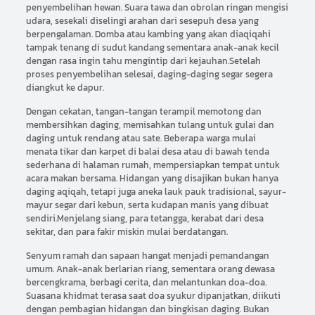
penyembelihan hewan. Suara tawa dan obrolan ringan mengisi
udara, sesekali diselingi arahan dari sesepuh desa yang
berpengalaman. Domba atau kambing yang akan diaqiqahi
tampak tenang di sudut kandang sementara anak-anak kecil
dengan rasa ingin tahu mengintip dari kejauhan.Setelah
proses penyembelihan selesai, daging-daging segar segera
diangkut ke dapur.
Dengan cekatan, tangan-tangan terampil memotong dan
membersihkan daging, memisahkan tulang untuk gulai dan
daging untuk rendang atau sate. Beberapa warga mulai
menata tikar dan karpet di balai desa atau di bawah tenda
sederhana di halaman rumah, mempersiapkan tempat untuk
acara makan bersama. Hidangan yang disajikan bukan hanya
daging aqiqah, tetapi juga aneka lauk pauk tradisional, sayur-
mayur segar dari kebun, serta kudapan manis yang dibuat
sendiri.Menjelang siang, para tetangga, kerabat dari desa
sekitar, dan para fakir miskin mulai berdatangan.
Senyum ramah dan sapaan hangat menjadi pemandangan
umum. Anak-anak berlarian riang, sementara orang dewasa
bercengkrama, berbagi cerita, dan melantunkan doa-doa.
Suasana khidmat terasa saat doa syukur dipanjatkan, diikuti
dengan pembagian hidangan dan bingkisan daging. Bukan