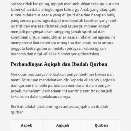
Secara tidak langsung, aqiqah menumbuhkan rasa syukur dan
keberkahan dalam lingkungan keluarga. Anak yang diaqiqahi
tumbuh dalam suasana yang diliputi doa dan harapan baik,
yang secara psikologis dapat membentuk karakter yang lebih
positif dan merasa dicintai. Bagi keluarga, momen aqiqah
menjadi pengingat akan tanggung jawab spiritual dan
komitmen untuk mendidik anak sesuai nilai-nilai agama. Ini
mempererat ikatan antara orang tua dan anak, serta antara
anggota keluarga besar, melalui perayaan kebahagiaan
bersama dan nilai-nilai keislaman yang diwariskan.
Perbandingan Aqiqah dan Ibadah Qurban
Meskipun keduanya melibatkan penyembelihan hewan dan
memiliki tujuan mendekatkan diri kepada Allah SWT, aqiqah
dan qurban memiliki perbedaan mendasar dalam banyak
aspek. Memahami perbedaan ini penting agar tidak terjadi
kekeliruan dalam pelaksanaannya.
Berikut adalah perbandingan antara aqiqah dan ibadah
qurban:
Aspek
Aqiqah
Qurban