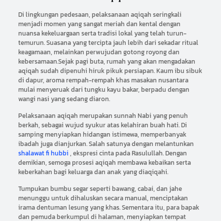
Di lingkungan pedesaan, pelaksanaan aqiqah seringkali
menjadi momen yang sangat meriah dan kental dengan
nuansa kekeluargaan serta tradisi lokal yang telah turun-
temurun. Suasana yang tercipta jauh lebih dari sekadar ritual
keagamaan, melainkan perwujudan gotong royong dan
kebersamaan.Sejak pagi buta, rumah yang akan mengadakan
aqiqah sudah dipenuhi hiruk pikuk persiapan. Kaum ibu sibuk
di dapur, aroma rempah-rempah khas masakan nusantara
mulai menyeruak dari tungku kayu bakar, berpadu dengan
wangi nasi yang sedang diaron.
Pelaksanaan aqiqah merupakan sunnah Nabi yang penuh
berkah, sebagai wujud syukur atas kelahiran buah hati. Di
samping menyiapkan hidangan istimewa, memperbanyak
ibadah juga dianjurkan. Salah satunya dengan melantunkan
shalawat fi hubbi
, ekspresi cinta pada Rasulullah. Dengan
demikian, semoga prosesi aqiqah membawa kebaikan serta
keberkahan bagi keluarga dan anak yang diaqiqahi.
Tumpukan bumbu segar seperti bawang, cabai, dan jahe
menunggu untuk dihaluskan secara manual, menciptakan
irama dentuman lesung yang khas. Sementara itu, para bapak
dan pemuda berkumpul di halaman, menyiapkan tempat