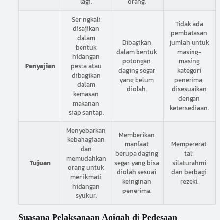
lagi.
orang.
Seringkali
Tidak ada
disajikan
pembatasan
dalam
Dibagikan
jumlah untuk
bentuk
dalam bentuk
masing-
hidangan
potongan
masing
Penyajian
pesta atau
daging segar
kategori
dibagikan
yang belum
penerima,
dalam
diolah.
disesuaikan
kemasan
dengan
makanan
ketersediaan.
siap santap.
Menyebarkan
Memberikan
kebahagiaan
manfaat
Mempererat
dan
berupa daging
tali
memudahkan
Tujuan
segar yang bisa
silaturahmi
orang untuk
diolah sesuai
dan berbagi
menikmati
keinginan
rezeki.
hidangan
penerima.
syukur.
Suasana Pelaksanaan Aqiqah di Pedesaan