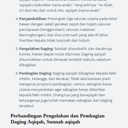
‘aqiqatu (sebutkan nama anak).” Yang artinya: “Ya Allah,
ini dari-Mu dan untuk-Mu, aqiqah (nama anak).”
Penyembelihan:
Potonglah tiga saluran utama pada leher
hewan dengan sekali gerakan cepat dan tajam: saluran
pernapasan (tenggorokan), saluran makanan
(kerongkongan), dan dua urat nadi yang ada di leher.
Pastikan kepala tidak terpisah dari tubuh.
Pengolahan Daging:
Setelah disembelih dan darahnya
tuntas, hewan dapat mulai diproses. Daging aqiqah
disunnahkan untuk dimasak terlebih dahulu sebelum
dibagikan.
Pembagian Daging:
Daging aqiqah dibagikan kepada fakir
miskin, tetangga, dan kerabat. Tidak ada batasan pasti
mengenai proporsi pembagian, namun sebagian besar
ulama menyarankan agar sebagian besar diberikan
kepada fakir miskin. Orang tua yang beraqiqah dan
keluarganya juga boleh memakan sebagian dari daging
tersebut.
Perbandingan Pengolahan dan Pembagian
Daging Aqiqah, Sunnah aqiqah