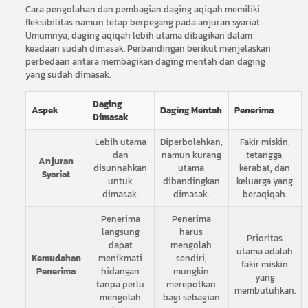
Cara pengolahan dan pembagian daging aqiqah memiliki
fleksibilitas namun tetap berpegang pada anjuran syariat.
Umumnya, daging aqiqah lebih utama dibagikan dalam
keadaan sudah dimasak. Perbandingan berikut menjelaskan
perbedaan antara membagikan daging mentah dan daging
yang sudah dimasak.
Daging
Aspek
Daging Mentah
Penerima
Dimasak
Lebih utama
Diperbolehkan,
Fakir miskin,
dan
namun kurang
tetangga,
Anjuran
disunnahkan
utama
kerabat, dan
Syariat
untuk
dibandingkan
keluarga yang
dimasak.
dimasak.
beraqiqah.
Penerima
Penerima
langsung
harus
Prioritas
dapat
mengolah
utama adalah
Kemudahan
menikmati
sendiri,
fakir miskin
Penerima
hidangan
mungkin
yang
tanpa perlu
merepotkan
membutuhkan.
mengolah
bagi sebagian