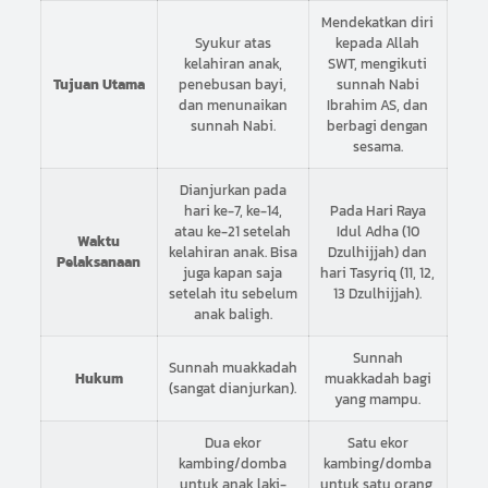
Mendekatkan diri
Syukur atas
kepada Allah
kelahiran anak,
SWT, mengikuti
Tujuan Utama
penebusan bayi,
sunnah Nabi
dan menunaikan
Ibrahim AS, dan
sunnah Nabi.
berbagi dengan
sesama.
Dianjurkan pada
hari ke-7, ke-14,
Pada Hari Raya
atau ke-21 setelah
Idul Adha (10
Waktu
kelahiran anak. Bisa
Dzulhijjah) dan
Pelaksanaan
juga kapan saja
hari Tasyriq (11, 12,
setelah itu sebelum
13 Dzulhijjah).
anak baligh.
Sunnah
Sunnah muakkadah
Hukum
muakkadah bagi
(sangat dianjurkan).
yang mampu.
Dua ekor
Satu ekor
kambing/domba
kambing/domba
untuk anak laki-
untuk satu orang,