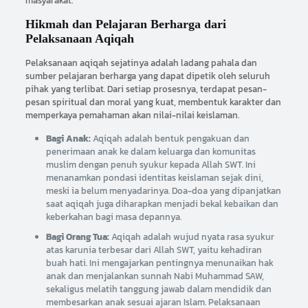
masyarakat.
Hikmah dan Pelajaran Berharga dari
Pelaksanaan Aqiqah
Pelaksanaan aqiqah sejatinya adalah ladang pahala dan
sumber pelajaran berharga yang dapat dipetik oleh seluruh
pihak yang terlibat. Dari setiap prosesnya, terdapat pesan-
pesan spiritual dan moral yang kuat, membentuk karakter dan
memperkaya pemahaman akan nilai-nilai keislaman.
Bagi Anak:
Aqiqah adalah bentuk pengakuan dan
penerimaan anak ke dalam keluarga dan komunitas
muslim dengan penuh syukur kepada Allah SWT. Ini
menanamkan pondasi identitas keislaman sejak dini,
meski ia belum menyadarinya. Doa-doa yang dipanjatkan
saat aqiqah juga diharapkan menjadi bekal kebaikan dan
keberkahan bagi masa depannya.
Bagi Orang Tua:
Aqiqah adalah wujud nyata rasa syukur
atas karunia terbesar dari Allah SWT, yaitu kehadiran
buah hati. Ini mengajarkan pentingnya menunaikan hak
anak dan menjalankan sunnah Nabi Muhammad SAW,
sekaligus melatih tanggung jawab dalam mendidik dan
membesarkan anak sesuai ajaran Islam. Pelaksanaan