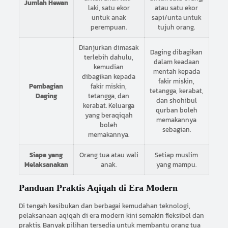
Jumlah Hewan
laki, satu ekor
atau satu ekor
untuk anak
sapi/unta untuk
perempuan.
tujuh orang.
Dianjurkan dimasak
Daging dibagikan
terlebih dahulu,
dalam keadaan
kemudian
mentah kepada
dibagikan kepada
fakir miskin,
Pembagian
fakir miskin,
tetangga, kerabat,
Daging
tetangga, dan
dan shohibul
kerabat. Keluarga
qurban boleh
yang beraqiqah
memakannya
boleh
sebagian.
memakannya.
Siapa yang
Orang tua atau wali
Setiap muslim
Melaksanakan
anak.
yang mampu.
Panduan Praktis Aqiqah di Era Modern
Di tengah kesibukan dan berbagai kemudahan teknologi,
pelaksanaan aqiqah di era modern kini semakin fleksibel dan
praktis. Banyak pilihan tersedia untuk membantu orang tua