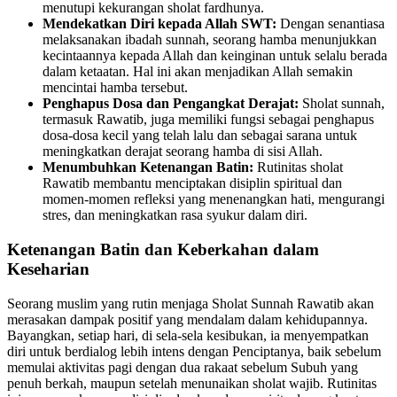
menutupi kekurangan sholat fardhunya.
Mendekatkan Diri kepada Allah SWT:
Dengan senantiasa
melaksanakan ibadah sunnah, seorang hamba menunjukkan
kecintaannya kepada Allah dan keinginan untuk selalu berada
dalam ketaatan. Hal ini akan menjadikan Allah semakin
mencintai hamba tersebut.
Penghapus Dosa dan Pengangkat Derajat:
Sholat sunnah,
termasuk Rawatib, juga memiliki fungsi sebagai penghapus
dosa-dosa kecil yang telah lalu dan sebagai sarana untuk
meningkatkan derajat seorang hamba di sisi Allah.
Menumbuhkan Ketenangan Batin:
Rutinitas sholat
Rawatib membantu menciptakan disiplin spiritual dan
momen-momen refleksi yang menenangkan hati, mengurangi
stres, dan meningkatkan rasa syukur dalam diri.
Ketenangan Batin dan Keberkahan dalam
Keseharian
Seorang muslim yang rutin menjaga Sholat Sunnah Rawatib akan
merasakan dampak positif yang mendalam dalam kehidupannya.
Bayangkan, setiap hari, di sela-sela kesibukan, ia menyempatkan
diri untuk berdialog lebih intens dengan Penciptanya, baik sebelum
memulai aktivitas pagi dengan dua rakaat sebelum Subuh yang
penuh berkah, maupun setelah menunaikan sholat wajib. Rutinitas