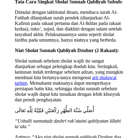
Tata Cara Singkat Sholat Sunnah Qabliyah Subuh:
Dimulai dengan takbiratul ihram, membaca surah Al-
Fatihah dilanjutkan surah pendek (dianjurkan Al-
Kafirun pada rakaat pertama dan Al-Ikhlas pada rakaat
kedua), ruku’, sujud, dan diakhiri dengan salam setelah
tasyahud akhir. Pelaksanaannya sama seperti sholat
fardhu pada umumnya, hanya niatnya yang berbeda.
Niat Sholat Sunnah Qabliyah Dzuhur (2 Rakaat):
Sholat sunnah sebelum sholat wajib itu sangat
dianjurkan sebagai pelengkap ibadah kita. Seringkali,
lantunan indah terdengar sebelum adzan, yang mungkin
membuat kita bertanya-tanya mengenai
arti shalawat
tarhim
. Memahami maknanya dapat memperkaya
persiapan batin kita, sehingga sholat sunnah sebelum
sholat wajib dapat kita tunaikan dengan lebih khusyuk
dan penuh penghayatan.
أُصَلِّي سُنَّةَ الظُّهْرِ رَكْعَتَيْنِ قَبْلِيَّةً لِلَّهِ تَعَالَى
“Ushalli sunnatadz dzuhri rak’ataini qabliyatan lillahi
ta’ala.”
Artinya: “Aku niat sholat sunnah qabliyah Dzuhur dua