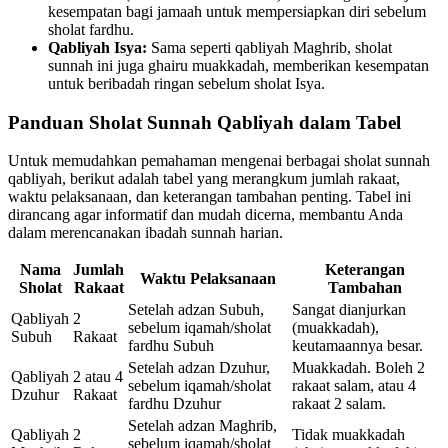
kesempatan bagi jamaah untuk mempersiapkan diri sebelum
sholat fardhu.
Qabliyah Isya:
Sama seperti qabliyah Maghrib, sholat
sunnah ini juga ghairu muakkadah, memberikan kesempatan
untuk beribadah ringan sebelum sholat Isya.
Panduan Sholat Sunnah Qabliyah dalam Tabel
Untuk memudahkan pemahaman mengenai berbagai sholat sunnah
qabliyah, berikut adalah tabel yang merangkum jumlah rakaat,
waktu pelaksanaan, dan keterangan tambahan penting. Tabel ini
dirancang agar informatif dan mudah dicerna, membantu Anda
dalam merencanakan ibadah sunnah harian.
Nama
Jumlah
Keterangan
Waktu Pelaksanaan
Sholat
Rakaat
Tambahan
Setelah adzan Subuh,
Sangat dianjurkan
Qabliyah
2
sebelum iqamah/sholat
(muakkadah),
Subuh
Rakaat
fardhu Subuh
keutamaannya besar.
Setelah adzan Dzuhur,
Muakkadah. Boleh 2
Qabliyah
2 atau 4
sebelum iqamah/sholat
rakaat salam, atau 4
Dzuhur
Rakaat
fardhu Dzuhur
rakaat 2 salam.
Setelah adzan Maghrib,
Qabliyah
2
Tidak muakkadah
sebelum iqamah/sholat