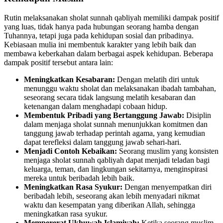
Rutin melaksanakan sholat sunnah qabliyah memiliki dampak positif
yang luas, tidak hanya pada hubungan seorang hamba dengan
Tuhannya, tetapi juga pada kehidupan sosial dan pribadinya.
Kebiasaan mulia ini membentuk karakter yang lebih baik dan
membawa keberkahan dalam berbagai aspek kehidupan. Beberapa
dampak positif tersebut antara lain:
Meningkatkan Kesabaran:
Dengan melatih diri untuk
menunggu waktu sholat dan melaksanakan ibadah tambahan,
seseorang secara tidak langsung melatih kesabaran dan
ketenangan dalam menghadapi cobaan hidup.
Membentuk Pribadi yang Bertanggung Jawab:
Disiplin
dalam menjaga sholat sunnah menunjukkan komitmen dan
tanggung jawab terhadap perintah agama, yang kemudian
dapat terefleksi dalam tanggung jawab sehari-hari.
Menjadi Contoh Kebaikan:
Seorang muslim yang konsisten
menjaga sholat sunnah qabliyah dapat menjadi teladan bagi
keluarga, teman, dan lingkungan sekitarnya, menginspirasi
mereka untuk beribadah lebih baik.
Meningkatkan Rasa Syukur:
Dengan menyempatkan diri
beribadah lebih, seseorang akan lebih menyadari nikmat
waktu dan kesempatan yang diberikan Allah, sehingga
meningkatkan rasa syukur.
Mempererat Ukhuwah Islamiyah:
Ketika seorang muslim