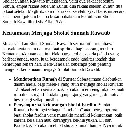
Sholat Sunnah Rawatib muakkadah, yaitu dua rakaat sebelum
Subuh, empat rakaat sebelum Zuhur, dua rakaat setelah Zuhur, dua
rakaat setelah Maghrib, dan dua rakaat setelah Isya. Hadis ini secara
jelas menunjukkan betapa besar pahala dan kedudukan Sholat
Sunnah Rawatib di sisi Allah SWT.
Keutamaan Menjaga Sholat Sunnah Rawatib
Melaksanakan Sholat Sunnah Rawatib secara rutin membawa
banyak keutamaan dan manfaat spiritual bagi seorang muslim.
Keutamaan-keutamaan ini tidak hanya terbatas pada pahala yang
berlipat ganda, tetapi juga berdampak pada kualitas ibadah dan
kehidupan sehari-hari. Berikut adalah beberapa poin penting
mengenai keutamaan menjaga Sholat Sunnah Rawatib:
Mendapatkan Rumah di Surga:
Sebagaimana disebutkan
dalam hadis, bagi mereka yang rutin menjaga sholat Rawatib
12 rakaat sehari semalam, Allah akan membangunkan sebuah
rumah di surga. Ini adalah janji agung yang menjadi motivasi
besar bagi setiap muslim.
Penyempurna Kekurangan Sholat Fardhu:
Sholat
Rawatib berfungsi sebagai “tambalan” atau penyempurna
bagi sholat fardhu yang mungkin memiliki kekurangan, baik
karena kelalaian atau kurangnya kekhusyukan. Di hari
Kiamat, Allah akan melihat sholat sunnah hamba-Nya untuk