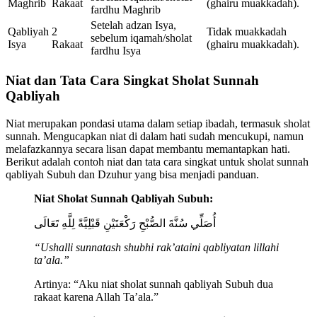
Maghrib
Rakaat
(ghairu muakkadah).
fardhu Maghrib
Setelah adzan Isya,
Qabliyah
2
Tidak muakkadah
sebelum iqamah/sholat
Isya
Rakaat
(ghairu muakkadah).
fardhu Isya
Niat dan Tata Cara Singkat Sholat Sunnah
Qabliyah
Niat merupakan pondasi utama dalam setiap ibadah, termasuk sholat
sunnah. Mengucapkan niat di dalam hati sudah mencukupi, namun
melafazkannya secara lisan dapat membantu memantapkan hati.
Berikut adalah contoh niat dan tata cara singkat untuk sholat sunnah
qabliyah Subuh dan Dzuhur yang bisa menjadi panduan.
Niat Sholat Sunnah Qabliyah Subuh:
أُصَلِّي سُنَّةَ الصُّبْحِ رَكْعَتَيْنِ قَبْلِيَّةً لِلَّهِ تَعَالَى
“Ushalli sunnatash shubhi rak’ataini qabliyatan lillahi
ta’ala.”
Artinya: “Aku niat sholat sunnah qabliyah Subuh dua
rakaat karena Allah Ta’ala.”