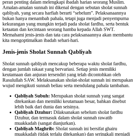
peran penting dalam melengkapi ibadah harian seorang Muslim.
Amalan-amalan sunnah ini dikenal dengan sebutan sholat sunnah
qabliyah, yang secara harfiah berarti “sebelum”. Pelaksanaannya
bukan hanya menambah pahala, tetapi juga menjadi penyempurna
kekurangan yang mungkin terjadi pada sholat fardhu, serta bentuk
ketaatan dan kecintaan seorang hamba kepada Allah SWT.
Memahami jenis-jenis dan tata cara pelaksanaannya akan membantu
kita mengoptimalkan ibadah sehari-hari.
Jenis-jenis Sholat Sunnah Qabliyah
Sholat sunnah qabliyah mencakup beberapa waktu sholat fardhu,
dengan jumlah rakaat yang bervariasi. Setiap jenis memiliki
keutamaan dan anjuran tersendiri yang telah dicontohkan oleh
Rasulullah SAW. Melaksanakan sholat-sholat sunnah ini merupakan
wujud mengikuti sunnah beliau serta mendulang pahala tambahan.
Qabliyah Subuh:
Merupakan sholat sunnah yang sangat
ditekankan dan memiliki keutamaan besar, bahkan disebut
lebih baik dari dunia dan seisinya.
Qabliyah Dzuhur:
Dilaksanakan sebelum sholat fardhu
Dzuhur, dan termasuk dalam sholat sunnah rawatib
muakkadah (sangat dianjurkan).
Qabliyah Maghrib:
Sholat sunnah ini bersifat ghairu
muakkadah (tidak terlalu ditekankan) dan seringkali menjadi