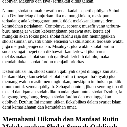
qabliyah Maghrib dan Isya) seringkali ditinggalkan.
Namun, sholat sunnah rawatib muakkadah seperti qabliyah Subuh
dan Dzuhur tetap dianjurkan jika memungkinkan, meskipun
terkadang ada kelonggaran untuk tidak melaksanakannya demi
kemudahan perjalanan. Contohnya, seorang musafir yang terburu-
buru mengejar waktu keberangkatan pesawat atau kereta api
mungkin akan fokus pada sholat fardhu saja dan meninggalkan
sholat sunnah rawatib untuk efisiensi waktu.Kondisi terdesak waktu
juga menjadi pengecualian. Misalnya, jika waktu sholat fardhu
sudah sangat mepet dan dikhawatirkan terlewat jika harus
melaksanakan sholat sunnah qabliyah terlebih dahulu, maka
mendahulukan sholat fardhu menjadi prioritas.
Dalam situasi ini, sholat sunnah qabliyah dapat ditinggalkan atau
bahkan dikerjakan setelah sholat fardhu (menjadi ba’diyah) jika
memang waktu masih memungkinkan, meskipun ini bukan praktik
umum untuk semua qabliyah. Sebagai contoh, jika seseorang tiba di
masjid dan iqamah sudah dikumandangkan untuk sholat Dzuhur, ia
langsung bergabung dengan sholat fardhu dan meninggalkan
qabliyah Dzuhur. Ini menunjukkan fleksibilitas dalam syariat Islam
demi kemaslahatan dan kemudahan umat.
Memahami Hikmah dan Manfaat Rutin
Melaksanakan Sholat Sunnah Qabliyah