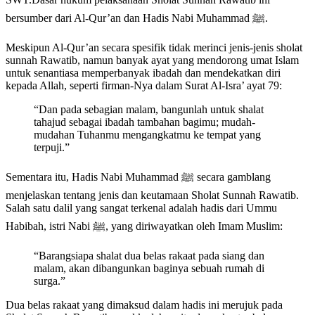
bersumber dari Al-Qur’an dan Hadis Nabi Muhammad ﷺ.
Meskipun Al-Qur’an secara spesifik tidak merinci jenis-jenis sholat
sunnah Rawatib, namun banyak ayat yang mendorong umat Islam
untuk senantiasa memperbanyak ibadah dan mendekatkan diri
kepada Allah, seperti firman-Nya dalam Surat Al-Isra’ ayat 79:
“Dan pada sebagian malam, bangunlah untuk shalat
tahajud sebagai ibadah tambahan bagimu; mudah-
mudahan Tuhanmu mengangkatmu ke tempat yang
terpuji.”
Sementara itu, Hadis Nabi Muhammad ﷺ secara gamblang
menjelaskan tentang jenis dan keutamaan Sholat Sunnah Rawatib.
Salah satu dalil yang sangat terkenal adalah hadis dari Ummu
Habibah, istri Nabi ﷺ, yang diriwayatkan oleh Imam Muslim:
“Barangsiapa shalat dua belas rakaat pada siang dan
malam, akan dibangunkan baginya sebuah rumah di
surga.”
Dua belas rakaat yang dimaksud dalam hadis ini merujuk pada