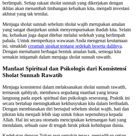
berlimpah. Setiap rakaat sholat sunnah yang dikerjakan dengan
ikhlas akan menambah timbangan kebaikan kita, menjadi investasi
akhirat yang tak ternilai.
Menjaga sholat sunnah sebelum sholat wajib merupakan amalan
yang sangat dianjurkan untuk menyempurnakan ibadah kita. Selain
itu, kebaikan juga dapat ditebar melalui sedekah yang berlimpah
pahala. Untuk memperkaya wawasan Anda mengenai keutamaan
ini, simaklah
ceramah singkat tentang sedekah beserta dalilnya
.
Dengan memahami berbagai bentuk amalan baik, semoga kita
semakin istiqamah dalam menjaga sholat sunnah rawatib.
Manfaat Spiritual dan Psikologis dari Konsistensi
Sholat Sunnah Rawatib
Menjaga konsistensi dalam melaksanakan sholat sunnah rawatib,
termasuk qabliyah, membawa segudang manfaat yang terasa
langsung pada aspek spiritual dan psikologis seseorang. Praktik ini
secara bertahap meningkatkan kekhusyukan kita dalam beribadah.
Dengan membiasakan diri bersujud sebelum sholat wajib, hati dan
pikiran kita menjadi lebih siap untuk fokus sepenuhnya kepada
Allah. Hal ini secara otomatis menciptakan ketenangan hati yang
mendalam, sebuah oase di tengah hiruk pikuk kehidupan dunia.
Kedekatan dengan Tuhan pun semakin terasa, menjadikan setiap