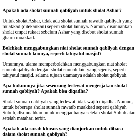
Apakah ada sholat sunnah qabliyah untuk sholat Ashar?
Untuk sholat Ashar, tidak ada sholat sunnah rawatib qabliyah yang
muakkad (ditekankan) seperti sholat lainnya. Namun, disunnahkan
sholat empat rakaat sebelum Ashar yang disebut sholat sunnah
ghairu muakkad.
Bolehkah menggabungkan niat sholat sunnah qabliyah dengan
sholat sunnah lainnya, seperti tahiyatul masjid?
Umumnya, ulama memperbolehkan menggabungkan niat sholat
sunnah qabliyah dengan sholat sunnah lain yang sejenis, seperti
tahiyatul masjid, selama tujuan utamanya adalah sholat qabliyah.
Apa hukumnya jika seseorang terlewat mengerjakan sholat
sunnah qabliyah? Apakah bisa diqadha?
Sholat sunnah qabliyah yang terlewat tidak wajib diqadha. Namun,
untuk beberapa sholat sunnah rawatib muakkad seperti qabliyah
Subuh, disunnahkan untuk mengqadhanya setelah sholat Subuh atau
setelah matahari terbit.
Apakah ada surah khusus yang dianjurkan untuk dibaca
dalam sholat sunnah qabliyah?