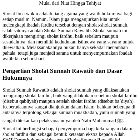
Sholat lima waktu adalah tiang agama yang wajib hukumnya bagi
setiap muslim. Namun, Islam juga menganjurkan kita untuk
melengkapi ibadah fardhu tersebut dengan sholat-sholat sunnah,
salah satunya adalah Sholat Sunnah Rawatib. Sholat sunnah ini
dikerjakan mengiringi sholat fardhu, baik sebelum maupun
sesudahnya, dan memiliki kedudukan istimewa yang sayang untuk
dilewatkan. Melaksanakannya bukan hanya sekadar menambah
pahala, tetapi juga menjadi sarana untuk menyempurnakan ibadah
wajib kita sehari-hari.
Pengertian Sholat Sunnah Rawatib dan Dasar
Hukumnya
Sholat Sunnah Rawatib adalah sholat sunnah yang dilaksanakan
mengiringi sholat fardhu, baik yang dilakukan sebelum sholat fardhu
(disebut qabliyah) maupun setelah sholat fardhu (disebut ba’diyah).
Keberadaannya sangat dianjurkan dalam Islam, bahkan beberapa di
antaranya tergolong sebagai sunnah muakkadah, yaitu sunnah yang
sangat ditekankan pelaksanaannya oleh Nabi Muhammad ﷺ.
Sholat ini berfungsi sebagai penyempurna bagi kekurangan dalam
sholat fardhu dan sebagai bentuk ketaatan ekstra kepada Allah
SWT.Dasar hukum pelaksanaan Sholat Sunnah Rawatib ini