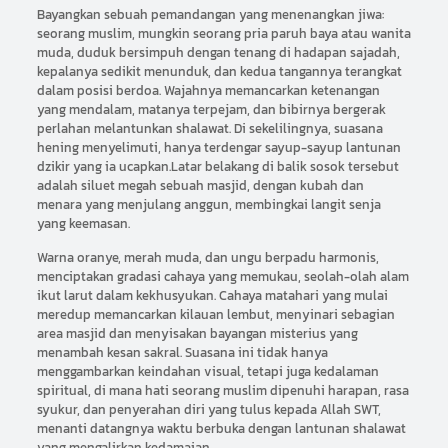
Bayangkan sebuah pemandangan yang menenangkan jiwa:
seorang muslim, mungkin seorang pria paruh baya atau wanita
muda, duduk bersimpuh dengan tenang di hadapan sajadah,
kepalanya sedikit menunduk, dan kedua tangannya terangkat
dalam posisi berdoa. Wajahnya memancarkan ketenangan
yang mendalam, matanya terpejam, dan bibirnya bergerak
perlahan melantunkan shalawat. Di sekelilingnya, suasana
hening menyelimuti, hanya terdengar sayup-sayup lantunan
dzikir yang ia ucapkan.Latar belakang di balik sosok tersebut
adalah siluet megah sebuah masjid, dengan kubah dan
menara yang menjulang anggun, membingkai langit senja
yang keemasan.
Warna oranye, merah muda, dan ungu berpadu harmonis,
menciptakan gradasi cahaya yang memukau, seolah-olah alam
ikut larut dalam kekhusyukan. Cahaya matahari yang mulai
meredup memancarkan kilauan lembut, menyinari sebagian
area masjid dan menyisakan bayangan misterius yang
menambah kesan sakral. Suasana ini tidak hanya
menggambarkan keindahan visual, tetapi juga kedalaman
spiritual, di mana hati seorang muslim dipenuhi harapan, rasa
syukur, dan penyerahan diri yang tulus kepada Allah SWT,
menanti datangnya waktu berbuka dengan lantunan shalawat
yang mengalirkan kedamaian.