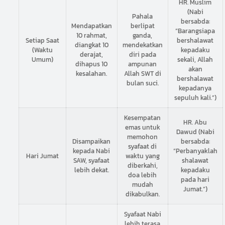
HR. Muslim
(Nabi
Pahala
bersabda:
Mendapatkan
berlipat
“Barangsiapa
10 rahmat,
ganda,
Setiap Saat
bershalawat
diangkat 10
mendekatkan
(Waktu
kepadaku
derajat,
diri pada
Umum)
sekali, Allah
dihapus 10
ampunan
akan
kesalahan.
Allah SWT di
bershalawat
bulan suci.
kepadanya
sepuluh kali.”)
Kesempatan
HR. Abu
emas untuk
Dawud (Nabi
memohon
Disampaikan
bersabda:
syafaat di
kepada Nabi
“Perbanyaklah
Hari Jumat
waktu yang
SAW, syafaat
shalawat
diberkahi,
lebih dekat.
kepadaku
doa lebih
pada hari
mudah
Jumat.”)
dikabulkan.
Syafaat Nabi
lebih terasa