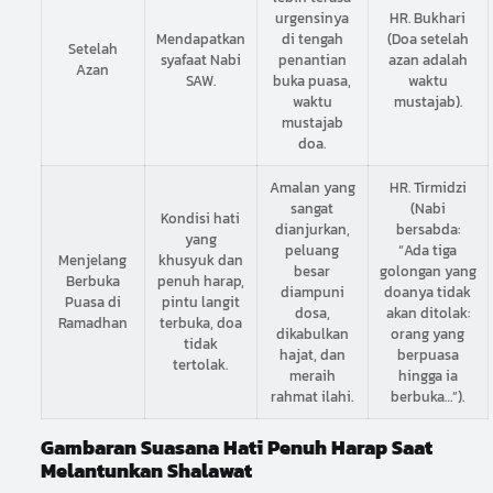
urgensinya
HR. Bukhari
Mendapatkan
di tengah
(Doa setelah
Setelah
syafaat Nabi
penantian
azan adalah
Azan
SAW.
buka puasa,
waktu
waktu
mustajab).
mustajab
doa.
Amalan yang
HR. Tirmidzi
sangat
(Nabi
Kondisi hati
dianjurkan,
bersabda:
yang
peluang
“Ada tiga
Menjelang
khusyuk dan
besar
golongan yang
Berbuka
penuh harap,
diampuni
doanya tidak
Puasa di
pintu langit
dosa,
akan ditolak:
Ramadhan
terbuka, doa
dikabulkan
orang yang
tidak
hajat, dan
berpuasa
tertolak.
meraih
hingga ia
rahmat ilahi.
berbuka…”).
Gambaran Suasana Hati Penuh Harap Saat
Melantunkan Shalawat