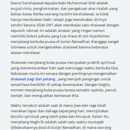
Esensi bershalawat kepada Nabi Muhammad SAW adalah
wujud cinta, penghormatan, dan pengakuan atas risalah yang
beliau bawa. Ketika seorang muslim bershalawat, ia tidak
hanya mendoakan Nabi, tetapi juga mendoakan dirinya
sendiri karena Allah SWT akan membalas satu shalawat dengan
sepuluh rahmat. Ini adalah amalan yang ringan namun
memiliki bobot pahala yang luar biasa di sisi-Nya.Momen
menjelang berbuka puasa di bulan Ramadhan dianggap sangat
istimewa untuk mengamalkan shalawat karena beberapa
alasan mendasar.
Shalawat menjelang buka puasa merupakan praktik spiritual
yang menenteramkan hati saat menunggu waktu berbuka tiba.
Kebiasaan mulia ini serupa dengan pentingnya mengamalkan
shalawat pagi dan petang
, yang menjadi pengingat untuk
senantiasa berdzikir di setiap kesempatan. Dengan begitu,
momen menjelang buka puasa terasa semakin syahdu, penuh
berkah, dan menguatkan keimanan kita.
Waktu tersebut adalah saat di mana jiwa dan raga telah
menahan lapar dan dahaga sepanjang hari, menciptakan
kondisi spiritual yang lebih peka dan khusyuk. Selain itu,
menjelang Maghrib adalah salah satu waktu mustajab
(dikabulkannya doa) di bulan Ramadhan, di mana seorang