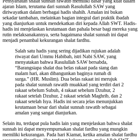
Pensyariatan shalat sunnah rawatib memiliki dasar yang kuat dalam
ajaran Islam, terutama dari sunnah Rasulullah SAW yang
diriwayatkan dalam berbagai hadis shahih. Amalan ini bukan
sekadar tambahan, melainkan bagian integral dari praktik ibadah
yang dianjurkan untuk mendekatkan diri kepada Allah SWT. Hadis-
hadis ini menjelaskan keutamaan dan pahala besar bagi mereka yang
rutin melaksanakannya, serta bagaimana shalat sunnah ini dapat
menjadi penambal kekurangan shalat fardhu.
Salah satu hadis yang sering dijadikan rujukan adalah
riwayat dari Ummu Habibah, istri Nabi SAW, yang
menyatakan bahwa Rasulullah SAW bersabda,
“Barangsiapa shalat dua belas rakaat pada siang dan
malam hari, akan dibangunkan baginya rumah di
surga.” (HR. Muslim). Dua belas rakaat ini merujuk
pada shalat sunnah rawatib muakkad yang terdiri dari 2
rakaat sebelum Subuh, 4 rakaat sebelum Dzuhur, 2
rakaat setelah Dzuhur, 2 rakaat setelah Maghrib, dan 2
rakaat setelah Isya. Hadis ini secara jelas menunjukkan
keutamaan besar dari shalat sunnah rawatib sebagai
amalan yang sangat dianjurkan.
Selain itu, terdapat pula hadis lain yang menjelaskan bahwa shalat
sunnah ini dapat menyempurnakan shalat fardhu yang mungkin
memiliki kekurangan. Pada hari Kiamat, ketika amalan shalat fardhu