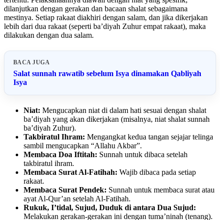
dilanjutkan dengan gerakan dan bacaan shalat sebagaimana
mestinya. Setiap rakaat diakhiri dengan salam, dan jika dikerjakan
lebih dari dua rakaat (seperti ba’diyah Zuhur empat rakaat), maka
dilakukan dengan dua salam.
BACA JUGA
Salat sunnah rawatib sebelum Isya dinamakan Qabliyah
Isya
Niat:
Mengucapkan niat di dalam hati sesuai dengan shalat
ba’diyah yang akan dikerjakan (misalnya, niat shalat sunnah
ba’diyah Zuhur).
Takbiratul Ihram:
Mengangkat kedua tangan sejajar telinga
sambil mengucapkan “Allahu Akbar”.
Membaca Doa Iftitah:
Sunnah untuk dibaca setelah
takbiratul ihram.
Membaca Surat Al-Fatihah:
Wajib dibaca pada setiap
rakaat.
Membaca Surat Pendek:
Sunnah untuk membaca surat atau
ayat Al-Qur’an setelah Al-Fatihah.
Rukuk, I’tidal, Sujud, Duduk di antara Dua Sujud:
Melakukan gerakan-gerakan ini dengan tuma’ninah (tenang).