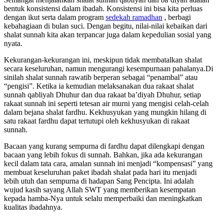
bentuk konsistensi dalam ibadah. Konsistensi ini bisa kita perluas
dengan ikut serta dalam program
sedekah ramadhan
, berbagi
kebahagiaan di bulan suci. Dengan begitu, nilai-nilai kebaikan dari
shalat sunnah kita akan terpancar juga dalam kepedulian sosial yang
nyata.
Kekurangan-kekurangan ini, meskipun tidak membatalkan shalat
secara keseluruhan, namun mengurangi kesempurnaan pahalanya.Di
sinilah shalat sunnah rawatib berperan sebagai “penambal” atau
“pengisi”. Ketika ia kemudian melaksanakan dua rakaat shalat
sunnah qabliyah Dhuhur dan dua rakaat ba’diyah Dhuhur, setiap
rakaat sunnah ini seperti tetesan air murni yang mengisi celah-celah
dalam bejana shalat fardhu. Kekhusyukan yang mungkin hilang di
satu rakaat fardhu dapat tertutupi oleh kekhusyukan di rakaat
sunnah.
Bacaan yang kurang sempurna di fardhu dapat dilengkapi dengan
bacaan yang lebih fokus di sunnah. Bahkan, jika ada kekurangan
kecil dalam tata cara, amalan sunnah ini menjadi “kompensasi” yang
membuat keseluruhan paket ibadah shalat pada hari itu menjadi
lebih utuh dan sempurna di hadapan Sang Pencipta. Ini adalah
wujud kasih sayang Allah SWT yang memberikan kesempatan
kepada hamba-Nya untuk selalu memperbaiki dan meningkatkan
kualitas ibadahnya.