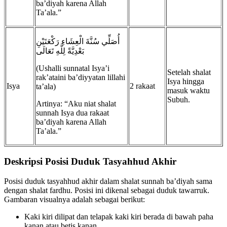
ba’diyah karena Allah
Ta’ala.”
أُصَلِّي سُنَّةَ الْعِشَاءِ رَكْعَتَيْنِ
بَعْدِيَّةً لِلَّهِ تَعَالَى
(Ushalli sunnatal Isya’i
Setelah shalat
rak’ataini ba’diyyatan lillahi
Isya hingga
Isya
2 rakaat
ta’ala)
masuk waktu
Subuh.
Artinya: “Aku niat shalat
sunnah Isya dua rakaat
ba’diyah karena Allah
Ta’ala.”
Deskripsi Posisi Duduk Tasyahhud Akhir
Posisi duduk tasyahhud akhir dalam shalat sunnah ba’diyah sama
dengan shalat fardhu. Posisi ini dikenal sebagai duduk tawarruk.
Gambaran visualnya adalah sebagai berikut:
Kaki kiri dilipat dan telapak kaki kiri berada di bawah paha
kanan atau betis kanan.