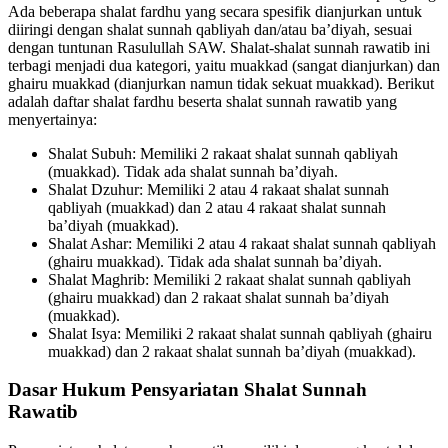
Ada beberapa shalat fardhu yang secara spesifik dianjurkan untuk
diiringi dengan shalat sunnah qabliyah dan/atau ba’diyah, sesuai
dengan tuntunan Rasulullah SAW. Shalat-shalat sunnah rawatib ini
terbagi menjadi dua kategori, yaitu muakkad (sangat dianjurkan) dan
ghairu muakkad (dianjurkan namun tidak sekuat muakkad). Berikut
adalah daftar shalat fardhu beserta shalat sunnah rawatib yang
menyertainya:
Shalat Subuh: Memiliki 2 rakaat shalat sunnah qabliyah
(muakkad). Tidak ada shalat sunnah ba’diyah.
Shalat Dzuhur: Memiliki 2 atau 4 rakaat shalat sunnah
qabliyah (muakkad) dan 2 atau 4 rakaat shalat sunnah
ba’diyah (muakkad).
Shalat Ashar: Memiliki 2 atau 4 rakaat shalat sunnah qabliyah
(ghairu muakkad). Tidak ada shalat sunnah ba’diyah.
Shalat Maghrib: Memiliki 2 rakaat shalat sunnah qabliyah
(ghairu muakkad) dan 2 rakaat shalat sunnah ba’diyah
(muakkad).
Shalat Isya: Memiliki 2 rakaat shalat sunnah qabliyah (ghairu
muakkad) dan 2 rakaat shalat sunnah ba’diyah (muakkad).
Dasar Hukum Pensyariatan Shalat Sunnah
Rawatib