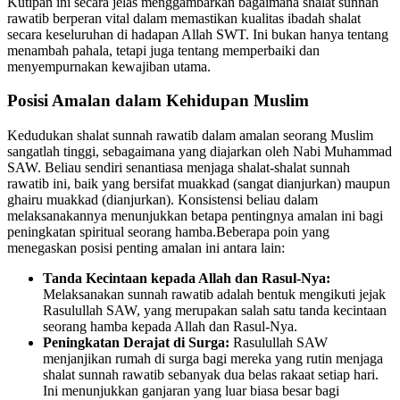
Kutipan ini secara jelas menggambarkan bagaimana shalat sunnah
rawatib berperan vital dalam memastikan kualitas ibadah shalat
secara keseluruhan di hadapan Allah SWT. Ini bukan hanya tentang
menambah pahala, tetapi juga tentang memperbaiki dan
menyempurnakan kewajiban utama.
Posisi Amalan dalam Kehidupan Muslim
Kedudukan shalat sunnah rawatib dalam amalan seorang Muslim
sangatlah tinggi, sebagaimana yang diajarkan oleh Nabi Muhammad
SAW. Beliau sendiri senantiasa menjaga shalat-shalat sunnah
rawatib ini, baik yang bersifat muakkad (sangat dianjurkan) maupun
ghairu muakkad (dianjurkan). Konsistensi beliau dalam
melaksanakannya menunjukkan betapa pentingnya amalan ini bagi
peningkatan spiritual seorang hamba.Beberapa poin yang
menegaskan posisi penting amalan ini antara lain:
Tanda Kecintaan kepada Allah dan Rasul-Nya:
Melaksanakan sunnah rawatib adalah bentuk mengikuti jejak
Rasulullah SAW, yang merupakan salah satu tanda kecintaan
seorang hamba kepada Allah dan Rasul-Nya.
Peningkatan Derajat di Surga:
Rasulullah SAW
menjanjikan rumah di surga bagi mereka yang rutin menjaga
shalat sunnah rawatib sebanyak dua belas rakaat setiap hari.
Ini menunjukkan ganjaran yang luar biasa besar bagi