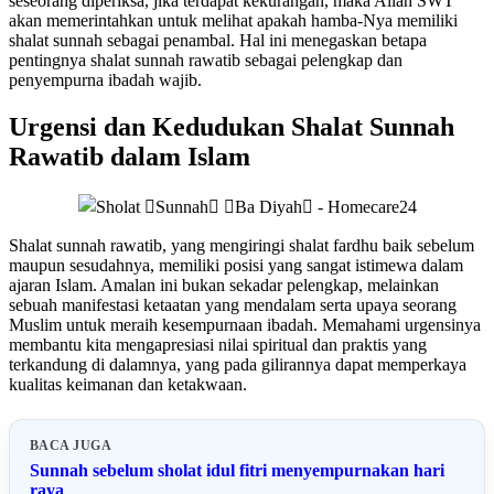
seseorang diperiksa, jika terdapat kekurangan, maka Allah SWT
akan memerintahkan untuk melihat apakah hamba-Nya memiliki
shalat sunnah sebagai penambal. Hal ini menegaskan betapa
pentingnya shalat sunnah rawatib sebagai pelengkap dan
penyempurna ibadah wajib.
Urgensi dan Kedudukan Shalat Sunnah
Rawatib dalam Islam
Shalat sunnah rawatib, yang mengiringi shalat fardhu baik sebelum
maupun sesudahnya, memiliki posisi yang sangat istimewa dalam
ajaran Islam. Amalan ini bukan sekadar pelengkap, melainkan
sebuah manifestasi ketaatan yang mendalam serta upaya seorang
Muslim untuk meraih kesempurnaan ibadah. Memahami urgensinya
membantu kita mengapresiasi nilai spiritual dan praktis yang
terkandung di dalamnya, yang pada gilirannya dapat memperkaya
kualitas keimanan dan ketakwaan.
BACA JUGA
Sunnah sebelum sholat idul fitri menyempurnakan hari
raya