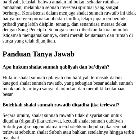
ba’diyah, jelaslah bahwa amalan ini bukan sekadar rutinitas
tambahan, melainkan sebuah investasi spiritual yang sangat
berharga. Konsistensi dalam menjaga shalat sunnah rawatib ini tidak
hanya menyempurnakan ibadah fardhu, tetapi juga membentuk
pribadi yang lebih disiplin, tenang, dan senantiasa merasa dekat
dengan Sang Pencipta. Semoga semua diberikan kekuatan untuk
istiqamah mengamalkannya, demi meraih keutamaan dan rumah di
surga yang telah dijanjikan.
Panduan Tanya Jawab
Apa hukum shalat sunnah qabliyah dan ba’diyah?
Hukum shalat sunnah qabliyah dan ba’diyah termasuk dalam
kategori shalat sunnah rawatib, yang sebagian besar adalah sunnah
muakkadah, artinya sangat dianjurkan dan memiliki keutamaan
besar.
Bolehkah shalat sunnah rawatib diqadha jika terlewat?
Secara umum, shalat sunnah rawatib tidak disyariatkan untuk
diqadha (diganti) jika terlewat, kecuali shalat sunnah qabliyah
Subuh yang sebagian ulama membolehkan diqadha jika sempat
terlewat sebelum shalat Subuh atau bahkan setelahnya hingga terbit
matahari.