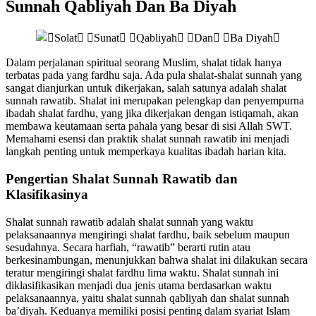
Sunnah Qabliyah Dan Ba Diyah
Dalam perjalanan spiritual seorang Muslim, shalat tidak hanya
terbatas pada yang fardhu saja. Ada pula shalat-shalat sunnah yang
sangat dianjurkan untuk dikerjakan, salah satunya adalah shalat
sunnah rawatib. Shalat ini merupakan pelengkap dan penyempurna
ibadah shalat fardhu, yang jika dikerjakan dengan istiqamah, akan
membawa keutamaan serta pahala yang besar di sisi Allah SWT.
Memahami esensi dan praktik shalat sunnah rawatib ini menjadi
langkah penting untuk memperkaya kualitas ibadah harian kita.
Pengertian Shalat Sunnah Rawatib dan
Klasifikasinya
Shalat sunnah rawatib adalah shalat sunnah yang waktu
pelaksanaannya mengiringi shalat fardhu, baik sebelum maupun
sesudahnya. Secara harfiah, “rawatib” berarti rutin atau
berkesinambungan, menunjukkan bahwa shalat ini dilakukan secara
teratur mengiringi shalat fardhu lima waktu. Shalat sunnah ini
diklasifikasikan menjadi dua jenis utama berdasarkan waktu
pelaksanaannya, yaitu shalat sunnah qabliyah dan shalat sunnah
ba’diyah. Keduanya memiliki posisi penting dalam syariat Islam