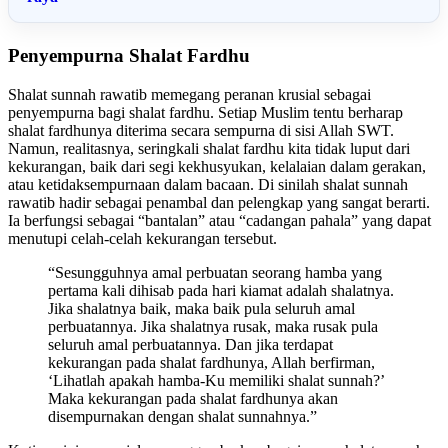
Penyempurna Shalat Fardhu
Shalat sunnah rawatib memegang peranan krusial sebagai
penyempurna bagi shalat fardhu. Setiap Muslim tentu berharap
shalat fardhunya diterima secara sempurna di sisi Allah SWT.
Namun, realitasnya, seringkali shalat fardhu kita tidak luput dari
kekurangan, baik dari segi kekhusyukan, kelalaian dalam gerakan,
atau ketidaksempurnaan dalam bacaan. Di sinilah shalat sunnah
rawatib hadir sebagai penambal dan pelengkap yang sangat berarti.
Ia berfungsi sebagai “bantalan” atau “cadangan pahala” yang dapat
menutupi celah-celah kekurangan tersebut.
“Sesungguhnya amal perbuatan seorang hamba yang
pertama kali dihisab pada hari kiamat adalah shalatnya.
Jika shalatnya baik, maka baik pula seluruh amal
perbuatannya. Jika shalatnya rusak, maka rusak pula
seluruh amal perbuatannya. Dan jika terdapat
kekurangan pada shalat fardhunya, Allah berfirman,
‘Lihatlah apakah hamba-Ku memiliki shalat sunnah?’
Maka kekurangan pada shalat fardhunya akan
disempurnakan dengan shalat sunnahnya.”