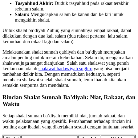
Tasyahhud Akhir:
Duduk tasyahhud pada rakaat terakhir
sebelum salam.
Salam:
Mengucapkan salam ke kanan dan ke kiri untuk
mengakhiri shalat.
Untuk shalat ba’diyah Zuhur, yang sunnahnya empat rakaat, dapat
dilakukan dengan dua kali salam (dua rakaat pertama, lalu salam,
kemudian dua rakaat lagi dan salam).
Melaksanakan shalat sunnah qabliyah dan ba’diyah merupakan
amalan penting untuk meraih keberkahan. Selain itu, mengamalkan
shalawat juga sangat dianjurkan. Salah satu shalawat yang penuh
keutamaan adalah
shalawat badawiyah sughro
yang bisa menjadi
tambahan dzikir kita. Dengan memadukan keduanya, seperti
membaca shalawat setelah shalat sunnah, tentu ibadah kita akan
semakin sempurna dan mendalam.
Rincian Shalat Sunnah Ba’diyah: Niat, Rakaat, dan
Waktu
Setiap shalat sunnah ba’diyah memiliki niat, jumlah rakaat, dan
waktu pelaksanaan yang spesifik. Pemahaman terhadap rincian ini
penting agar ibadah yang dikerjakan sesuai dengan tuntunan syariat.