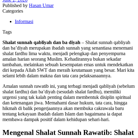
Published by
Hasan Umar
Categories
Informasi
Tags
Shalat sunnah qabliyah dan ba diyah
– Shalat sunnah qabliyah
dan ba’diyah merupakan ibadah sunnah yang senantiasa menemani
shalat fardhu lima waktu, menjadi pelengkap dan penyempurna
amalan harian seorang Muslim. Kehadirannya bukan sekadar
tambahan, melainkan sebuah kesempatan emas untuk mendekatkan
diri kepada Allah SWT dan meraih keutamaan yang besar. Mari kita
selami lebih dalam makna dan tata cara pelaksanaannya.
Amalan sunnah rawatib ini, yang terbagi menjadi qabliyah (sebelum
shalat fardhu) dan ba’diyah (sesudah shalat fardhu), memiliki
urgensi yang tak kalah penting dalam membentuk disiplin spiritual
dan ketenangan jiwa. Memahami dasar hukum, tata cara, hingga
hikmah di balik pengerjaannya akan membuka cakrawala baru
tentang kekayaan ibadah dalam Islam dan bagaimana ia dapat
membawa dampak positif dalam kehidupan sehari-hari.
Mengenal Shalat Sunnah Rawatib: Shalat