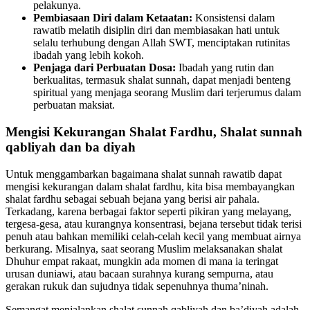
pelakunya.
Pembiasaan Diri dalam Ketaatan:
Konsistensi dalam
rawatib melatih disiplin diri dan membiasakan hati untuk
selalu terhubung dengan Allah SWT, menciptakan rutinitas
ibadah yang lebih kokoh.
Penjaga dari Perbuatan Dosa:
Ibadah yang rutin dan
berkualitas, termasuk shalat sunnah, dapat menjadi benteng
spiritual yang menjaga seorang Muslim dari terjerumus dalam
perbuatan maksiat.
Mengisi Kekurangan Shalat Fardhu, Shalat sunnah
qabliyah dan ba diyah
Untuk menggambarkan bagaimana shalat sunnah rawatib dapat
mengisi kekurangan dalam shalat fardhu, kita bisa membayangkan
shalat fardhu sebagai sebuah bejana yang berisi air pahala.
Terkadang, karena berbagai faktor seperti pikiran yang melayang,
tergesa-gesa, atau kurangnya konsentrasi, bejana tersebut tidak terisi
penuh atau bahkan memiliki celah-celah kecil yang membuat airnya
berkurang. Misalnya, saat seorang Muslim melaksanakan shalat
Dhuhur empat rakaat, mungkin ada momen di mana ia teringat
urusan duniawi, atau bacaan surahnya kurang sempurna, atau
gerakan rukuk dan sujudnya tidak sepenuhnya thuma’ninah.
Semangat menjalankan shalat sunnah qabliyah dan ba’diyah adalah