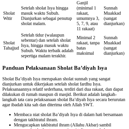
Ganjil
Setelah sholat Isya hingga
(minimal 1
Sunnah
Sholat
masuk waktu Subuh.
rakaat,
Muakkad
Witir
Dianjurkan sebagai penutup
umumnya 3,
(sangat
sholat malam.
5, 7, 9, atau
dianjurkan)
11 rakaat)
Setelah tidur (walaupun
Minimal 2
Sunnah
sebentar) dan setelah sholat
Sholat
rakaat, tanpa
Muakkad
Isya, hingga masuk waktu
Tahajjud
batas
(sangat
Subuh. Waktu terbaik adalah
maksimal
dianjurkan)
sepertiga malam terakhir.
Panduan Pelaksanaan Sholat Ba’diyah Isya
Sholat Ba’diyah Isya merupakan sholat sunnah yang sangat
dianjurkan untuk dikerjakan setelah sholat fardhu Isya.
Pelaksanaannya relatif sederhana, terdiri dari dua rakaat, dan dapat
dilakukan di rumah maupun di masjid. Berikut adalah langkah-
langkah tata cara pelaksanaan sholat Ba’diyah Isya secara berurutan
agar ibadah kita sah dan diterima oleh Allah SWT.
Membaca niat sholat Ba’diyah Isya di dalam hati bersamaan
dengan takbiratul ihram.
Mengucapkan takbiratul ihram (Allahu Akbar) sambil