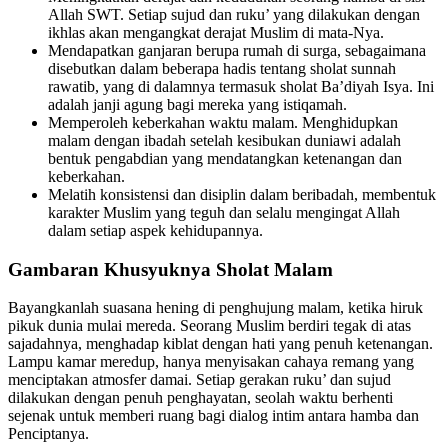
Allah SWT. Setiap sujud dan ruku’ yang dilakukan dengan
ikhlas akan mengangkat derajat Muslim di mata-Nya.
Mendapatkan ganjaran berupa rumah di surga, sebagaimana
disebutkan dalam beberapa hadis tentang sholat sunnah
rawatib, yang di dalamnya termasuk sholat Ba’diyah Isya. Ini
adalah janji agung bagi mereka yang istiqamah.
Memperoleh keberkahan waktu malam. Menghidupkan
malam dengan ibadah setelah kesibukan duniawi adalah
bentuk pengabdian yang mendatangkan ketenangan dan
keberkahan.
Melatih konsistensi dan disiplin dalam beribadah, membentuk
karakter Muslim yang teguh dan selalu mengingat Allah
dalam setiap aspek kehidupannya.
Gambaran Khusyuknya Sholat Malam
Bayangkanlah suasana hening di penghujung malam, ketika hiruk
pikuk dunia mulai mereda. Seorang Muslim berdiri tegak di atas
sajadahnya, menghadap kiblat dengan hati yang penuh ketenangan.
Lampu kamar meredup, hanya menyisakan cahaya remang yang
menciptakan atmosfer damai. Setiap gerakan ruku’ dan sujud
dilakukan dengan penuh penghayatan, seolah waktu berhenti
sejenak untuk memberi ruang bagi dialog intim antara hamba dan
Penciptanya.