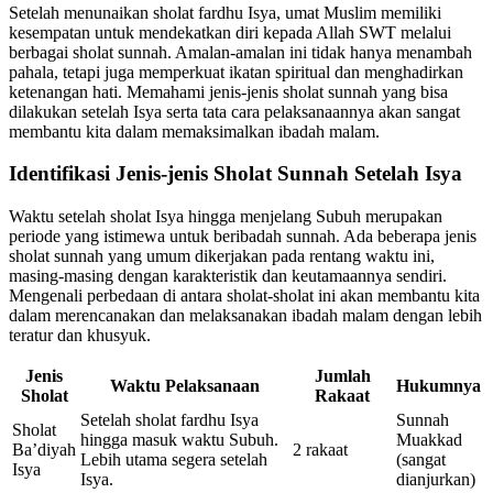
Setelah menunaikan sholat fardhu Isya, umat Muslim memiliki
kesempatan untuk mendekatkan diri kepada Allah SWT melalui
berbagai sholat sunnah. Amalan-amalan ini tidak hanya menambah
pahala, tetapi juga memperkuat ikatan spiritual dan menghadirkan
ketenangan hati. Memahami jenis-jenis sholat sunnah yang bisa
dilakukan setelah Isya serta tata cara pelaksanaannya akan sangat
membantu kita dalam memaksimalkan ibadah malam.
Identifikasi Jenis-jenis Sholat Sunnah Setelah Isya
Waktu setelah sholat Isya hingga menjelang Subuh merupakan
periode yang istimewa untuk beribadah sunnah. Ada beberapa jenis
sholat sunnah yang umum dikerjakan pada rentang waktu ini,
masing-masing dengan karakteristik dan keutamaannya sendiri.
Mengenali perbedaan di antara sholat-sholat ini akan membantu kita
dalam merencanakan dan melaksanakan ibadah malam dengan lebih
teratur dan khusyuk.
Jenis
Jumlah
Waktu Pelaksanaan
Hukumnya
Sholat
Rakaat
Setelah sholat fardhu Isya
Sunnah
Sholat
hingga masuk waktu Subuh.
Muakkad
Ba’diyah
2 rakaat
Lebih utama segera setelah
(sangat
Isya
Isya.
dianjurkan)