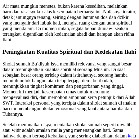
Air mata mungkin menetes, bukan karena kesedihan, melainkan
haru dan rasa syukur atas kesempatan berharga ini. Nafasnya teratur,
detak jantungnya tenang, seiring dengan lantunan doa dan dzikir
yang mengalir dari lubuk hati, mengisi ruang dengan aura spiritual
yang mendalam. Di momen inilah, segala beban duniawi seakan
terangkat, digantikan oleh kedamaian abadi dan harapan akan ridha
Ilahi.
Peningkatan Kualitas Spiritual dan Kedekatan Ilahi
Sholat sunnah Ba’diyah Isya memiliki relevansi yang sangat besar
dalam meningkatkan kualitas spiritual seorang Muslim. Di saat
sebagian besar orang terlelap dalam istirahatnya, seorang hamba
memilih untuk bangun atau tetap terjaga demi beribadah,
menunjukkan tingkat komitmen dan pengorbanan yang tinggi.
Momen ini menjadi kesempatan emas untuk merenung,
mengevaluasi diri, dan memohon ampunan serta petunjuk dari Allah
SWT. Interaksi personal yang tercipta dalam sholat sunnah di malam
hari ini membangun ikatan emosional yang kuat antara hamba dan
Tuhannya.
Setelah menunaikan Isya, meniatkan sholat sunnah seperti rawatib
atau witir adalah amalan mulia yang menenangkan hati. Sama
halnya dengan berbagi kebaikan, yang sering diabadikan dalam
kata