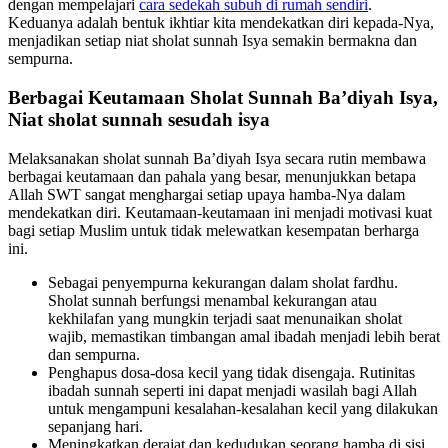
dengan mempelajari
cara sedekah subuh di rumah sendiri
.
Keduanya adalah bentuk ikhtiar kita mendekatkan diri kepada-Nya,
menjadikan setiap niat sholat sunnah Isya semakin bermakna dan
sempurna.
Berbagai Keutamaan Sholat Sunnah Ba’diyah Isya,
Niat sholat sunnah sesudah isya
Melaksanakan sholat sunnah Ba’diyah Isya secara rutin membawa
berbagai keutamaan dan pahala yang besar, menunjukkan betapa
Allah SWT sangat menghargai setiap upaya hamba-Nya dalam
mendekatkan diri. Keutamaan-keutamaan ini menjadi motivasi kuat
bagi setiap Muslim untuk tidak melewatkan kesempatan berharga
ini.
Sebagai penyempurna kekurangan dalam sholat fardhu.
Sholat sunnah berfungsi menambal kekurangan atau
kekhilafan yang mungkin terjadi saat menunaikan sholat
wajib, memastikan timbangan amal ibadah menjadi lebih berat
dan sempurna.
Penghapus dosa-dosa kecil yang tidak disengaja. Rutinitas
ibadah sunnah seperti ini dapat menjadi wasilah bagi Allah
untuk mengampuni kesalahan-kesalahan kecil yang dilakukan
sepanjang hari.
Meningkatkan derajat dan kedudukan seorang hamba di sisi