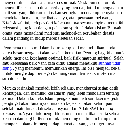
menyentuh hati dan sarat makna spiritual. Meskipun sulit untuk
memverifikasi setiap detail cerita yang beredar, inti dari pengalaman
mati suri yang didokumentasikan seringkali mencakup pengalaman
mendekati kematian, melihat cahaya, atau perasaan melayang.
Kisah-kisah ini, terlepas dari kebenarannya secara empiris, memiliki
relevansi yang kuat dengan pelajaran spiritual dalam Islam.Banyak
orang yang mengalami mati suri melaporkan perubahan drastis
dalam pandangan hidup mereka setelah sadar.
Fenomena mati suri dalam Islam kerap kali menimbulkan tanda
tanya besar mengenai alam setelah kematian. Penting bagi kita untuk
selalu menjaga kesehatan optimal, baik fisik maupun spiritual. Salah
satu kebiasaan baik yang bisa ditiru adalah mengikuti
sunnah tidur
siang
, yang membantu memulihkan energi. Ini bisa menjadi bekal
untuk menghadapi berbagai kemungkinan, termasuk misteri mati
suri itu sendiri.
Mereka seringkali menjadi lebih religius, menghargai setiap detik
kehidupan, dan memiliki kesadaran yang lebih mendalam tentang
akhirat. Dalam konteks Islam, pengalaman mati suri bisa menjadi
pengingat akan fana-nya dunia dan kepastian akan kehidupan
setelah mati. Ini adalah sebuah isyarat dari Allah SWT tentang
kekuasaan-Nya untuk menghidupkan dan mematikan, serta sebuah
kesempatan bagi individu untuk merenungkan tujuan hidup dan
mempersiapkan diri menghadapi kematian yang sesungguhnya.