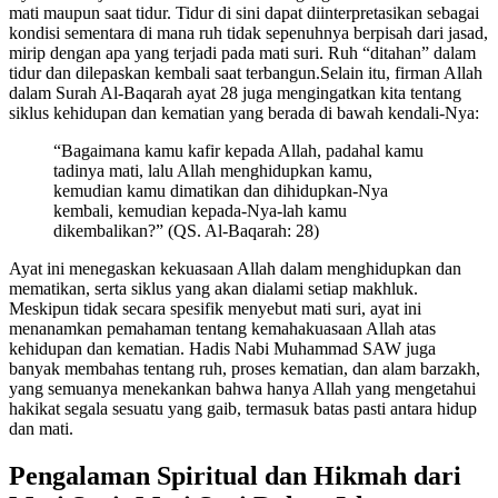
mati maupun saat tidur. Tidur di sini dapat diinterpretasikan sebagai
kondisi sementara di mana ruh tidak sepenuhnya berpisah dari jasad,
mirip dengan apa yang terjadi pada mati suri. Ruh “ditahan” dalam
tidur dan dilepaskan kembali saat terbangun.Selain itu, firman Allah
dalam Surah Al-Baqarah ayat 28 juga mengingatkan kita tentang
siklus kehidupan dan kematian yang berada di bawah kendali-Nya:
“Bagaimana kamu kafir kepada Allah, padahal kamu
tadinya mati, lalu Allah menghidupkan kamu,
kemudian kamu dimatikan dan dihidupkan-Nya
kembali, kemudian kepada-Nya-lah kamu
dikembalikan?” (QS. Al-Baqarah: 28)
Ayat ini menegaskan kekuasaan Allah dalam menghidupkan dan
mematikan, serta siklus yang akan dialami setiap makhluk.
Meskipun tidak secara spesifik menyebut mati suri, ayat ini
menanamkan pemahaman tentang kemahakuasaan Allah atas
kehidupan dan kematian. Hadis Nabi Muhammad SAW juga
banyak membahas tentang ruh, proses kematian, dan alam barzakh,
yang semuanya menekankan bahwa hanya Allah yang mengetahui
hakikat segala sesuatu yang gaib, termasuk batas pasti antara hidup
dan mati.
Pengalaman Spiritual dan Hikmah dari