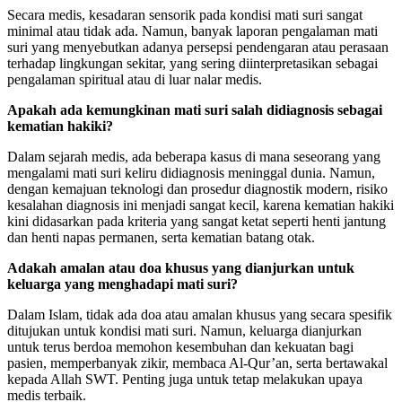
Secara medis, kesadaran sensorik pada kondisi mati suri sangat
minimal atau tidak ada. Namun, banyak laporan pengalaman mati
suri yang menyebutkan adanya persepsi pendengaran atau perasaan
terhadap lingkungan sekitar, yang sering diinterpretasikan sebagai
pengalaman spiritual atau di luar nalar medis.
Apakah ada kemungkinan mati suri salah didiagnosis sebagai
kematian hakiki?
Dalam sejarah medis, ada beberapa kasus di mana seseorang yang
mengalami mati suri keliru didiagnosis meninggal dunia. Namun,
dengan kemajuan teknologi dan prosedur diagnostik modern, risiko
kesalahan diagnosis ini menjadi sangat kecil, karena kematian hakiki
kini didasarkan pada kriteria yang sangat ketat seperti henti jantung
dan henti napas permanen, serta kematian batang otak.
Adakah amalan atau doa khusus yang dianjurkan untuk
keluarga yang menghadapi mati suri?
Dalam Islam, tidak ada doa atau amalan khusus yang secara spesifik
ditujukan untuk kondisi mati suri. Namun, keluarga dianjurkan
untuk terus berdoa memohon kesembuhan dan kekuatan bagi
pasien, memperbanyak zikir, membaca Al-Qur’an, serta bertawakal
kepada Allah SWT. Penting juga untuk tetap melakukan upaya
medis terbaik.