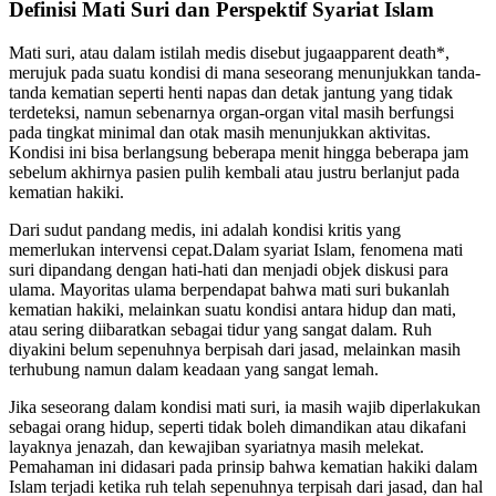
Definisi Mati Suri dan Perspektif Syariat Islam
Mati suri, atau dalam istilah medis disebut jugaapparent death*,
merujuk pada suatu kondisi di mana seseorang menunjukkan tanda-
tanda kematian seperti henti napas dan detak jantung yang tidak
terdeteksi, namun sebenarnya organ-organ vital masih berfungsi
pada tingkat minimal dan otak masih menunjukkan aktivitas.
Kondisi ini bisa berlangsung beberapa menit hingga beberapa jam
sebelum akhirnya pasien pulih kembali atau justru berlanjut pada
kematian hakiki.
Dari sudut pandang medis, ini adalah kondisi kritis yang
memerlukan intervensi cepat.Dalam syariat Islam, fenomena mati
suri dipandang dengan hati-hati dan menjadi objek diskusi para
ulama. Mayoritas ulama berpendapat bahwa mati suri bukanlah
kematian hakiki, melainkan suatu kondisi antara hidup dan mati,
atau sering diibaratkan sebagai tidur yang sangat dalam. Ruh
diyakini belum sepenuhnya berpisah dari jasad, melainkan masih
terhubung namun dalam keadaan yang sangat lemah.
Jika seseorang dalam kondisi mati suri, ia masih wajib diperlakukan
sebagai orang hidup, seperti tidak boleh dimandikan atau dikafani
layaknya jenazah, dan kewajiban syariatnya masih melekat.
Pemahaman ini didasari pada prinsip bahwa kematian hakiki dalam
Islam terjadi ketika ruh telah sepenuhnya terpisah dari jasad, dan hal