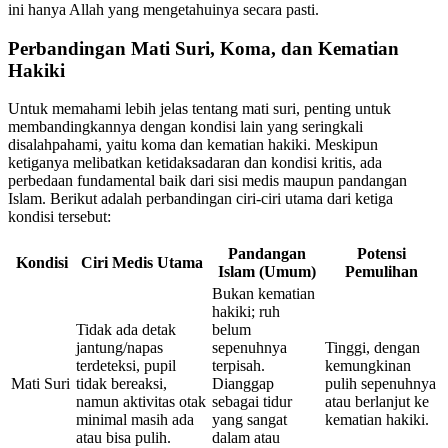
ini hanya Allah yang mengetahuinya secara pasti.
Perbandingan Mati Suri, Koma, dan Kematian
Hakiki
Untuk memahami lebih jelas tentang mati suri, penting untuk
membandingkannya dengan kondisi lain yang seringkali
disalahpahami, yaitu koma dan kematian hakiki. Meskipun
ketiganya melibatkan ketidaksadaran dan kondisi kritis, ada
perbedaan fundamental baik dari sisi medis maupun pandangan
Islam. Berikut adalah perbandingan ciri-ciri utama dari ketiga
kondisi tersebut:
Pandangan
Potensi
Kondisi
Ciri Medis Utama
Islam (Umum)
Pemulihan
Bukan kematian
hakiki; ruh
Tidak ada detak
belum
jantung/napas
sepenuhnya
Tinggi, dengan
terdeteksi, pupil
terpisah.
kemungkinan
Mati Suri
tidak bereaksi,
Dianggap
pulih sepenuhnya
namun aktivitas otak
sebagai tidur
atau berlanjut ke
minimal masih ada
yang sangat
kematian hakiki.
atau bisa pulih.
dalam atau