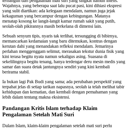
terbangun dari pengalaman mati suri yang singkat namun intens.
Wajahnya, yang beberapa saat lalu pucat pasi, kini dihiasi ekspresi
yang sulit diartikan: ada kelegaan mendalam, namun juga jejak
kekaguman yang bercampur dengan kebingungan. Matanya
menatap kosong ke langit-langit kamar rumah sakit yang putih,
seolah-olah pikirannya masih berkelana di dimensi lain.
Sebuah senyum tipis, nyaris tak terlihat, tersungging di bibirnya,
memancarkan kedamaian yang baru ditemukan, kontras dengan
kerutan dahi yang menandakan refleksi mendalam. Jemarinya
perlahan menggenggam selimut, merasakan tekstur dunia fisik yang
kini terasa begitu nyata namun sekaligus asing. Suasana di
sekelilingnya begitu tenang, hanya terdengar deru mesin medis yang
samar dan suara detak jantungnya sendiri yang kini kembali
berirama stabil.
Ia bukan lagi Pak Budi yang sama; ada perubahan perspektif yang
terpahat jelas di setiap tarikan napasnya, seolah ia telah melihat tabir
kehidupan dan kematian, dan kembali dengan pemahaman yang
lebih dalam tentang makna eksistensi.
Pandangan Kritis Islam terhadap Klaim
Pengalaman Setelah Mati Suri
Dalam Islam, klaim-klaim pengalaman setelah mati suri perlu