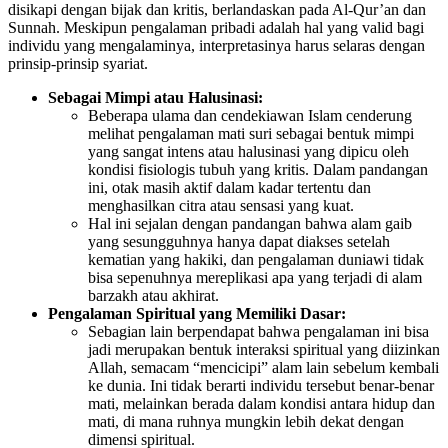
disikapi dengan bijak dan kritis, berlandaskan pada Al-Qur’an dan
Sunnah. Meskipun pengalaman pribadi adalah hal yang valid bagi
individu yang mengalaminya, interpretasinya harus selaras dengan
prinsip-prinsip syariat.
Sebagai Mimpi atau Halusinasi:
Beberapa ulama dan cendekiawan Islam cenderung
melihat pengalaman mati suri sebagai bentuk mimpi
yang sangat intens atau halusinasi yang dipicu oleh
kondisi fisiologis tubuh yang kritis. Dalam pandangan
ini, otak masih aktif dalam kadar tertentu dan
menghasilkan citra atau sensasi yang kuat.
Hal ini sejalan dengan pandangan bahwa alam gaib
yang sesungguhnya hanya dapat diakses setelah
kematian yang hakiki, dan pengalaman duniawi tidak
bisa sepenuhnya mereplikasi apa yang terjadi di alam
barzakh atau akhirat.
Pengalaman Spiritual yang Memiliki Dasar:
Sebagian lain berpendapat bahwa pengalaman ini bisa
jadi merupakan bentuk interaksi spiritual yang diizinkan
Allah, semacam “mencicipi” alam lain sebelum kembali
ke dunia. Ini tidak berarti individu tersebut benar-benar
mati, melainkan berada dalam kondisi antara hidup dan
mati, di mana ruhnya mungkin lebih dekat dengan
dimensi spiritual.