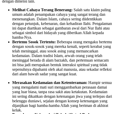
dengan dimensi lain.
Melihat Cahaya Terang Benerang:
Salah satu klaim paling
umum adalah penampakan cahaya yang sangat terang dan
menenangkan. Dalam Islam, cahaya sering diidentikkan
dengan petunjuk, kebenaran, dan kehadiran Ilahi. Pengalaman
ini dapat diartikan sebagai gambaran awal dari Nur Ilahi atau
sebagai simbol dari hidayah yang diberikan Allah kepada
hamba-Nya.
Bertemu Sosok Tertentu:
Beberapa orang mengaku bertemu
dengan sosok-sosok yang mereka kenali, seperti kerabat yang
telah meninggal, atau sosok asing yang memancarkan
kedamaian. Dalam tradisi Islam, arwah orang yang telah
meninggal berada di alam barzakh, dan pertemuan semacam
ini bisa jadi merupakan bentuk interaksi spiritual yang tidak
sepenuhnya dipahami oleh akal manusia, atau sekadar refleksi
dari alam bawah sadar yang sangat kuat.
Merasakan Kedamaian dan Ketenteraman:
Hampir semua
yang mengalami mati suri menggambarkan perasaan damai
yang luar biasa, tanpa rasa sakit atau ketakutan. Kedamaian
ini sering dikaitkan dengan ketenangan jiwa yang terlepas dari
belenggu duniawi, sejalan dengan konsep ketenangan yang
dijanjikan bagi hamba-hamba Allah yang beriman di akhirat
kelak.