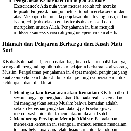
Pengalaman Keluar dari Tubuh (Out-of-Body
Experience):
Ada pula yang merasa seolah roh mereka
terpisah dari jasad, mampu melihat tubuh mereka sendiri dari
atas. Meskipun belum ada penjelasan ilmiah yang pasti, dalam
Islam, roh (ruh) adalah entitas terpisah dari jasad dan
merupakan urusan Allah. Pengalaman ini bisa menjadi
indikasi akan eksistensi roh yang independen dan abadi.
Hikmah dan Pelajaran Berharga dari Kisah Mati
Suri
Kisah-kisah mati suri, terlepas dari bagaimana kita menafsirkannya,
seringkali mengandung hikmah dan pelajaran berharga bagi seorang
Muslim. Pengalaman-pengalaman ini dapat menjadi pengingat yang
kuat akan kefanaan hidup di dunia dan pentingnya persiapan untuk
kehidupan abadi di akhirat.
Meningkatkan Kesadaran akan Kematian:
Kisah mati suri
secara langsung menghadapkan kita pada realitas kematian.
Ini mengingatkan setiap Muslim bahwa kematian adalah
sebuah kepastian yang akan datang pada setiap jiwa,
memotivasi untuk tidak menunda-nunda amal saleh.
Mendorong Persiapan Menuju Akhirat:
Pengalaman
mendekati kematian ini seringkali memicu refleksi mendalam
tentang bekal apa yang telah disiapkan untuk kehidupan