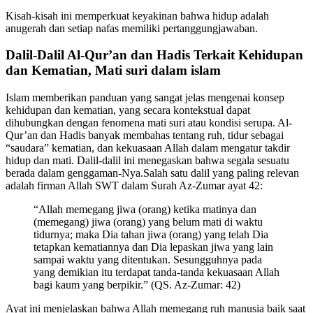
Kisah-kisah ini memperkuat keyakinan bahwa hidup adalah
anugerah dan setiap nafas memiliki pertanggungjawaban.
Dalil-Dalil Al-Qur’an dan Hadis Terkait Kehidupan
dan Kematian, Mati suri dalam islam
Islam memberikan panduan yang sangat jelas mengenai konsep
kehidupan dan kematian, yang secara kontekstual dapat
dihubungkan dengan fenomena mati suri atau kondisi serupa. Al-
Qur’an dan Hadis banyak membahas tentang ruh, tidur sebagai
“saudara” kematian, dan kekuasaan Allah dalam mengatur takdir
hidup dan mati. Dalil-dalil ini menegaskan bahwa segala sesuatu
berada dalam genggaman-Nya.Salah satu dalil yang paling relevan
adalah firman Allah SWT dalam Surah Az-Zumar ayat 42:
“Allah memegang jiwa (orang) ketika matinya dan
(memegang) jiwa (orang) yang belum mati di waktu
tidurnya; maka Dia tahan jiwa (orang) yang telah Dia
tetapkan kematiannya dan Dia lepaskan jiwa yang lain
sampai waktu yang ditentukan. Sesungguhnya pada
yang demikian itu terdapat tanda-tanda kekuasaan Allah
bagi kaum yang berpikir.” (QS. Az-Zumar: 42)
Ayat ini menjelaskan bahwa Allah memegang ruh manusia baik saat