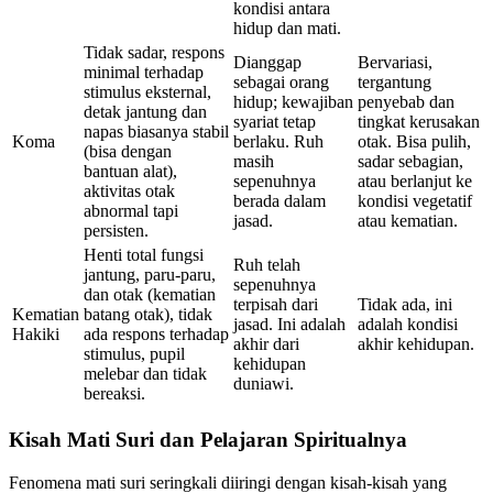
kondisi antara
hidup dan mati.
Tidak sadar, respons
Dianggap
Bervariasi,
minimal terhadap
sebagai orang
tergantung
stimulus eksternal,
hidup; kewajiban
penyebab dan
detak jantung dan
syariat tetap
tingkat kerusakan
napas biasanya stabil
Koma
berlaku. Ruh
otak. Bisa pulih,
(bisa dengan
masih
sadar sebagian,
bantuan alat),
sepenuhnya
atau berlanjut ke
aktivitas otak
berada dalam
kondisi vegetatif
abnormal tapi
jasad.
atau kematian.
persisten.
Henti total fungsi
Ruh telah
jantung, paru-paru,
sepenuhnya
dan otak (kematian
terpisah dari
Tidak ada, ini
Kematian
batang otak), tidak
jasad. Ini adalah
adalah kondisi
Hakiki
ada respons terhadap
akhir dari
akhir kehidupan.
stimulus, pupil
kehidupan
melebar dan tidak
duniawi.
bereaksi.
Kisah Mati Suri dan Pelajaran Spiritualnya
Fenomena mati suri seringkali diiringi dengan kisah-kisah yang