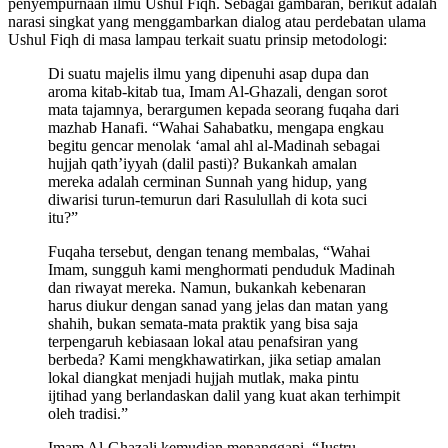
penyempurnaan ilmu Ushul Fiqh. Sebagai gambaran, berikut adalah
narasi singkat yang menggambarkan dialog atau perdebatan ulama
Ushul Fiqh di masa lampau terkait suatu prinsip metodologi:
Di suatu majelis ilmu yang dipenuhi asap dupa dan
aroma kitab-kitab tua, Imam Al-Ghazali, dengan sorot
mata tajamnya, berargumen kepada seorang fuqaha dari
mazhab Hanafi. “Wahai Sahabatku, mengapa engkau
begitu gencar menolak ‘amal ahl al-Madinah sebagai
hujjah qath’iyyah (dalil pasti)? Bukankah amalan
mereka adalah cerminan Sunnah yang hidup, yang
diwarisi turun-temurun dari Rasulullah di kota suci
itu?”
Fuqaha tersebut, dengan tenang membalas, “Wahai
Imam, sungguh kami menghormati penduduk Madinah
dan riwayat mereka. Namun, bukankah kebenaran
harus diukur dengan sanad yang jelas dan matan yang
shahih, bukan semata-mata praktik yang bisa saja
terpengaruh kebiasaan lokal atau penafsiran yang
berbeda? Kami mengkhawatirkan, jika setiap amalan
lokal diangkat menjadi hujjah mutlak, maka pintu
ijtihad yang berlandaskan dalil yang kuat akan terhimpit
oleh tradisi.”
Imam Al-Ghazali kemudian menanggapi, “Justru,