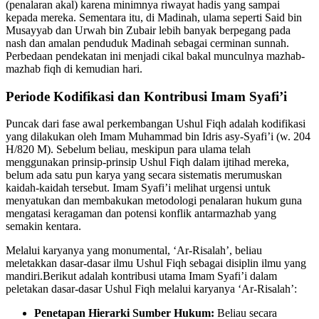
(penalaran akal) karena minimnya riwayat hadis yang sampai
kepada mereka. Sementara itu, di Madinah, ulama seperti Said bin
Musayyab dan Urwah bin Zubair lebih banyak berpegang pada
nash dan amalan penduduk Madinah sebagai cerminan sunnah.
Perbedaan pendekatan ini menjadi cikal bakal munculnya mazhab-
mazhab fiqh di kemudian hari.
Periode Kodifikasi dan Kontribusi Imam Syafi’i
Puncak dari fase awal perkembangan Ushul Fiqh adalah kodifikasi
yang dilakukan oleh Imam Muhammad bin Idris asy-Syafi’i (w. 204
H/820 M). Sebelum beliau, meskipun para ulama telah
menggunakan prinsip-prinsip Ushul Fiqh dalam ijtihad mereka,
belum ada satu pun karya yang secara sistematis merumuskan
kaidah-kaidah tersebut. Imam Syafi’i melihat urgensi untuk
menyatukan dan membakukan metodologi penalaran hukum guna
mengatasi keragaman dan potensi konflik antarmazhab yang
semakin kentara.
Melalui karyanya yang monumental, ‘Ar-Risalah’, beliau
meletakkan dasar-dasar ilmu Ushul Fiqh sebagai disiplin ilmu yang
mandiri.Berikut adalah kontribusi utama Imam Syafi’i dalam
peletakan dasar-dasar Ushul Fiqh melalui karyanya ‘Ar-Risalah’:
Penetapan Hierarki Sumber Hukum:
Beliau secara