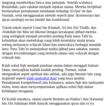
langsung memberikan fatwa atau petunjuk. Setelah wafatnya
Rasulullah, para sahabat menjadi rujukan utama. Mereka berijtihad
berdasarkan pemahaman mendalam terhadap Al-Qur’an dan
Sunnah, serta menggunakan metode seperti ijma’ (konsensus) dan
qiyas (analogi) secara intuitif dan kontekstual.
Tokoh-tokoh seperti Umar bin Khattab, Ali bin Abi Thalib, dan
Abdullah bin Mas’ud dikenal dengan kecakapan ijtihad mereka
yang seringkali menjadi preseden penting.Pada masa Tabi’in,
kebutuhan akan metodologi yang lebih terstruktur mulai terasa
seiring meluasnya wilayah Islam dan munculnya berbagai masalah
baru. Para Tabi’in melanjutkan tradisi ijtihad para sahabat, namun
dengan kecenderungan yang berbeda antara satu wilayah dengan
wilayah lain.
Kitab ushul fiqh menjadi panduan utama dalam menggali hukum
Islam, menyajikan kaidah-kaidah penting. Namun, untuk
menguatkan aspek spiritual dan akhlak, ada juga literatur lain yang
inspiratif seperti
kitab nashoihul ibad
yang kaya nasihat.
Pemahaman komprehensif atas keduanya, antara fiqh dan tazkiyatun
nufus, tentu akan menyempurnakan aplikasi ushul fiqh dalam
kehidupan beragama.
Di Kufah misalnya, ulama seperti Ibrahim an-Nakha’i dan Hammad
bin Abi Sulaiman lebih banyak menggunakan qiyas dan ra’yu