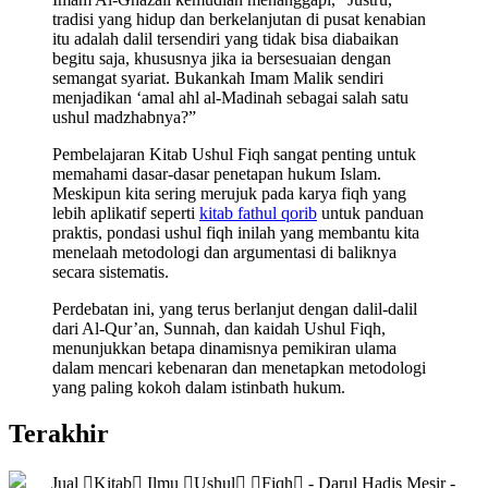
tradisi yang hidup dan berkelanjutan di pusat kenabian
itu adalah dalil tersendiri yang tidak bisa diabaikan
begitu saja, khususnya jika ia bersesuaian dengan
semangat syariat. Bukankah Imam Malik sendiri
menjadikan ‘amal ahl al-Madinah sebagai salah satu
ushul madzhabnya?”
Pembelajaran Kitab Ushul Fiqh sangat penting untuk
memahami dasar-dasar penetapan hukum Islam.
Meskipun kita sering merujuk pada karya fiqh yang
lebih aplikatif seperti
kitab fathul qorib
untuk panduan
praktis, pondasi ushul fiqh inilah yang membantu kita
menelaah metodologi dan argumentasi di baliknya
secara sistematis.
Perdebatan ini, yang terus berlanjut dengan dalil-dalil
dari Al-Qur’an, Sunnah, dan kaidah Ushul Fiqh,
menunjukkan betapa dinamisnya pemikiran ulama
dalam mencari kebenaran dan menetapkan metodologi
yang paling kokoh dalam istinbath hukum.
Terakhir