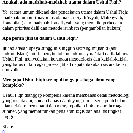
Apakah ada madzhab-madzhab utama dalam Ushul Fiqh?
Ya, secara umum dikenal dua pendekatan utama dalam Ushul Fiqh:
madzhab jumhur (mayoritas ulama dari Syafi’iyyah, Malikiyyah,
Hanabilah) dan madzhab Hanafiyyah, yang memiliki perbedaan
dalam prioritas dalil dan metode istinbath (pengambilan hukum).
Apa peran ijtihad dalam Ushul Fiqh?
Ijtihad adalah upaya sungguh-sungguh seorang mujtahid (ahli
hukum Islam) untuk menyimpulkan hukum syara’ dari dalil-dalilnya.
Ushul Fiqh menyediakan kerangka metodologis dan kaidah-kaidah
yang harus diikuti agar proses ijtihad dapat dilakukan secara benar
dan valid.
Mengapa Ushul Fiqh sering dianggap sebagai ilmu yang
kompleks?
Ushul Fiqh dianggap kompleks karena membahas detail metodologi
yang mendalam, kaidah bahasa Arab yang rumit, serta perdebatan
ulama dalam memahami dan menyimpulkan hukum dari berbagai
sumber, yang membutuhkan penalaran logis dan analitis tingkat
tinggi.
Share
0