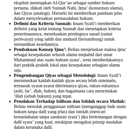
eksplisit menetapkan Al-Qur’an sebagai sumber hukum
pertama, diikuti oleh Sunnah Nabi, Ijma’ (konsensus ulama),
dan Qiyas (analogi). Hierarki ini memberikan panduan jelas
dalam menyelesaikan permasalahan hukum.
Definisi dan Kriteria Sunnah:
Imam Syafi’i memberikan
definisi yang ketat tentang Sunnah dan menetapkan kriteria
penerimaannya, menekankan pentingnya sanad (rantai
periwayat) yang sahih dan muttasil (bersambung) untuk
memastikan keasliannya.
Pembakuan Konsep Ijma’:
Beliau menjelaskan makna ijma’
sebagai kesepakatan seluruh ulama mujtahid dari umat
Muhammad atas suatu hukum syara’, serta membedakannya
dari praktik-praktik lokal atau kesepakatan sebagian ulama
saja.
Pengembangan Qiyas sebagai Metodologi:
Imam Syafi’i
merumuskan kaidah-kaidah qiyas secara lebih sistematis,
termasuk syarat-syarat diterimanya qiyas, rukun-rukunnya
(ashl, far’, illah, hukm), dan bagaimana cara menemukan
‘illah (sebab hukum) yang tepat.
Penolakan Terhadap Istihsan dan Istislah secara Mutlak:
Beliau menolak penggunaan istihsan (menganggap baik suatu
hukum tanpa dalil yang jelas) dan istislah (mencari
kemaslahatan tanpa sandaran syara’) jika bertentangan dengan
dalil syara’ yang kuat, meskipun mengakui prinsip maslahat
dalam kerangka dalil.