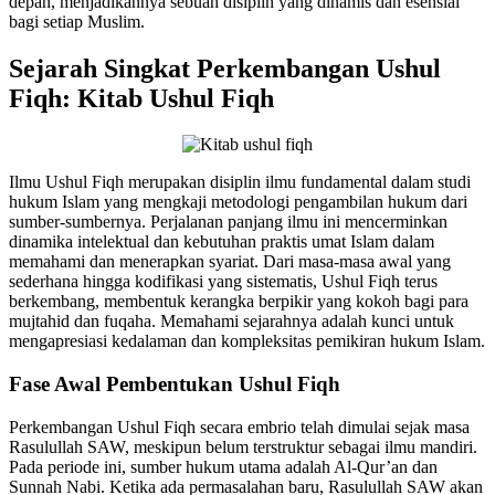
depan, menjadikannya sebuah disiplin yang dinamis dan esensial
bagi setiap Muslim.
Sejarah Singkat Perkembangan Ushul
Fiqh: Kitab Ushul Fiqh
Ilmu Ushul Fiqh merupakan disiplin ilmu fundamental dalam studi
hukum Islam yang mengkaji metodologi pengambilan hukum dari
sumber-sumbernya. Perjalanan panjang ilmu ini mencerminkan
dinamika intelektual dan kebutuhan praktis umat Islam dalam
memahami dan menerapkan syariat. Dari masa-masa awal yang
sederhana hingga kodifikasi yang sistematis, Ushul Fiqh terus
berkembang, membentuk kerangka berpikir yang kokoh bagi para
mujtahid dan fuqaha. Memahami sejarahnya adalah kunci untuk
mengapresiasi kedalaman dan kompleksitas pemikiran hukum Islam.
Fase Awal Pembentukan Ushul Fiqh
Perkembangan Ushul Fiqh secara embrio telah dimulai sejak masa
Rasulullah SAW, meskipun belum terstruktur sebagai ilmu mandiri.
Pada periode ini, sumber hukum utama adalah Al-Qur’an dan
Sunnah Nabi. Ketika ada permasalahan baru, Rasulullah SAW akan