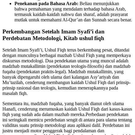
Penekanan pada Bahasa Arab:
Beliau menunjukkan
bahwa pemahaman yang mendalam terhadap bahasa Arab,
termasuk kaidah-kaidah nahwu dan sharaf, adalah prasyarat
mutlak untuk memahami Al-Qur’an dan Sunnah secara benar.
Perkembangan Setelah Imam Syafi’i dan
Perdebatan Metodologi, Kitab ushul fiqh
Setelah Imam Syafi’i, Ushul Fiqh terus berkembang pesat, ditandai
dengan munculnya berbagai mazhab Ushul Fiqh yang memperkaya
diskursus metodologi. Dua pendekatan utama yang muncul adalah
madzhab mutakallimin (pendekatan teologis-filosofis) dan madzhab
fuqaha (pendekatan praktis-legal). Madzhab mutakallimin, yang
banyak dipengaruhi oleh ulama dari kalangan Asy’ariyah dan
Mu’tazilah, cenderung membangun kaidah Ushul Fiqh dari prinsip-
prinsip rasional dan teologis, kemudian menerapkannya pada
masalah fiqh.
Sementara itu, madzhab fuqaha, yang banyak dianut oleh ulama
Hanafi, cenderung merumuskan kaidah Ushul Fiqh dari kasus-kasus
fiqh yang sudah ada dalam mazhab mereka.Perbedaan pendekatan
ini seringkali memicu perdebatan sengit di antara para ulama tentang
validitas suatu prinsip metodologi atau aplikasi dalil. Perdebatan ini
justru menjadi motor penggerak bagi pendalaman dan