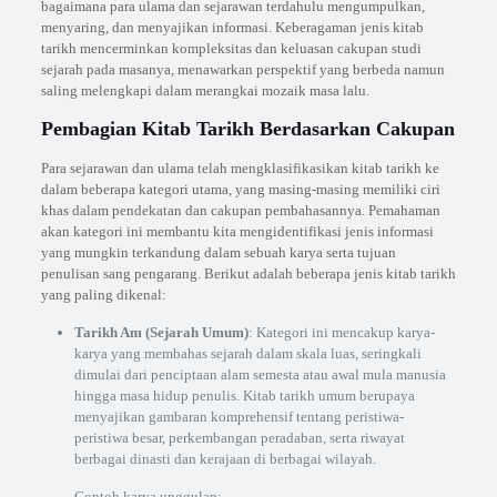
bagaimana para ulama dan sejarawan terdahulu mengumpulkan,
menyaring, dan menyajikan informasi. Keberagaman jenis kitab
tarikh mencerminkan kompleksitas dan keluasan cakupan studi
sejarah pada masanya, menawarkan perspektif yang berbeda namun
saling melengkapi dalam merangkai mozaik masa lalu.
Pembagian Kitab Tarikh Berdasarkan Cakupan
Para sejarawan dan ulama telah mengklasifikasikan kitab tarikh ke
dalam beberapa kategori utama, yang masing-masing memiliki ciri
khas dalam pendekatan dan cakupan pembahasannya. Pemahaman
akan kategori ini membantu kita mengidentifikasi jenis informasi
yang mungkin terkandung dalam sebuah karya serta tujuan
penulisan sang pengarang. Berikut adalah beberapa jenis kitab tarikh
yang paling dikenal:
Tarikh Am (Sejarah Umum)
: Kategori ini mencakup karya-
karya yang membahas sejarah dalam skala luas, seringkali
dimulai dari penciptaan alam semesta atau awal mula manusia
hingga masa hidup penulis. Kitab tarikh umum berupaya
menyajikan gambaran komprehensif tentang peristiwa-
peristiwa besar, perkembangan peradaban, serta riwayat
berbagai dinasti dan kerajaan di berbagai wilayah.
Contoh karya unggulan: