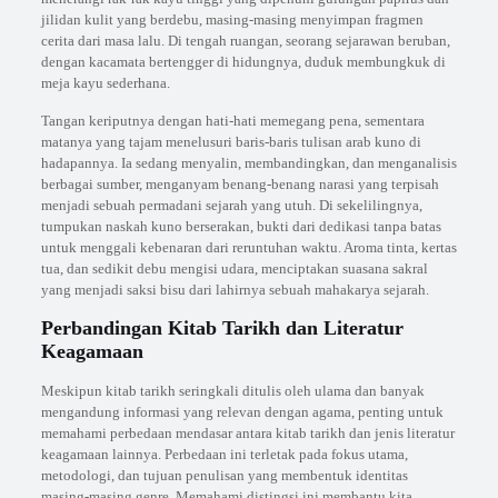
jilidan kulit yang berdebu, masing-masing menyimpan fragmen
cerita dari masa lalu. Di tengah ruangan, seorang sejarawan beruban,
dengan kacamata bertengger di hidungnya, duduk membungkuk di
meja kayu sederhana.
Tangan keriputnya dengan hati-hati memegang pena, sementara
matanya yang tajam menelusuri baris-baris tulisan arab kuno di
hadapannya. Ia sedang menyalin, membandingkan, dan menganalisis
berbagai sumber, menganyam benang-benang narasi yang terpisah
menjadi sebuah permadani sejarah yang utuh. Di sekelilingnya,
tumpukan naskah kuno berserakan, bukti dari dedikasi tanpa batas
untuk menggali kebenaran dari reruntuhan waktu. Aroma tinta, kertas
tua, dan sedikit debu mengisi udara, menciptakan suasana sakral
yang menjadi saksi bisu dari lahirnya sebuah mahakarya sejarah.
Perbandingan Kitab Tarikh dan Literatur
Keagamaan
Meskipun kitab tarikh seringkali ditulis oleh ulama dan banyak
mengandung informasi yang relevan dengan agama, penting untuk
memahami perbedaan mendasar antara kitab tarikh dan jenis literatur
keagamaan lainnya. Perbedaan ini terletak pada fokus utama,
metodologi, dan tujuan penulisan yang membentuk identitas
masing-masing genre. Memahami distingsi ini membantu kita