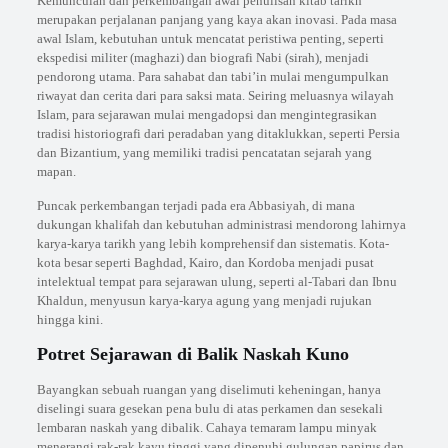
Kemunculan dan perkembangan awal penulisan kitab tarikh
merupakan perjalanan panjang yang kaya akan inovasi. Pada masa
awal Islam, kebutuhan untuk mencatat peristiwa penting, seperti
ekspedisi militer (maghazi) dan biografi Nabi (sirah), menjadi
pendorong utama. Para sahabat dan tabi’in mulai mengumpulkan
riwayat dan cerita dari para saksi mata. Seiring meluasnya wilayah
Islam, para sejarawan mulai mengadopsi dan mengintegrasikan
tradisi historiografi dari peradaban yang ditaklukkan, seperti Persia
dan Bizantium, yang memiliki tradisi pencatatan sejarah yang
mapan.
Puncak perkembangan terjadi pada era Abbasiyah, di mana
dukungan khalifah dan kebutuhan administrasi mendorong lahirnya
karya-karya tarikh yang lebih komprehensif dan sistematis. Kota-
kota besar seperti Baghdad, Kairo, dan Kordoba menjadi pusat
intelektual tempat para sejarawan ulung, seperti al-Tabari dan Ibnu
Khaldun, menyusun karya-karya agung yang menjadi rujukan
hingga kini.
Potret Sejarawan di Balik Naskah Kuno
Bayangkan sebuah ruangan yang diselimuti keheningan, hanya
diselingi suara gesekan pena bulu di atas perkamen dan sesekali
lembaran naskah yang dibalik. Cahaya temaram lampu minyak
menerangi rak-rak kayu tinggi yang dipenuhi gulungan papirus dan