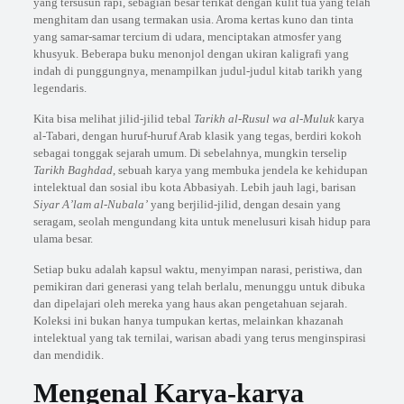
yang tersusun rapi, sebagian besar terikat dengan kulit tua yang telah
menghitam dan usang termakan usia. Aroma kertas kuno dan tinta
yang samar-samar tercium di udara, menciptakan atmosfer yang
khusyuk. Beberapa buku menonjol dengan ukiran kaligrafi yang
indah di punggungnya, menampilkan judul-judul kitab tarikh yang
legendaris.
Kita bisa melihat jilid-jilid tebal
Tarikh al-Rusul wa al-Muluk
karya
al-Tabari, dengan huruf-huruf Arab klasik yang tegas, berdiri kokoh
sebagai tonggak sejarah umum. Di sebelahnya, mungkin terselip
Tarikh Baghdad
, sebuah karya yang membuka jendela ke kehidupan
intelektual dan sosial ibu kota Abbasiyah. Lebih jauh lagi, barisan
Siyar A’lam al-Nubala’
yang berjilid-jilid, dengan desain yang
seragam, seolah mengundang kita untuk menelusuri kisah hidup para
ulama besar.
Setiap buku adalah kapsul waktu, menyimpan narasi, peristiwa, dan
pemikiran dari generasi yang telah berlalu, menunggu untuk dibuka
dan dipelajari oleh mereka yang haus akan pengetahuan sejarah.
Koleksi ini bukan hanya tumpukan kertas, melainkan khazanah
intelektual yang tak ternilai, warisan abadi yang terus menginspirasi
dan mendidik.
Mengenal Karya-karya