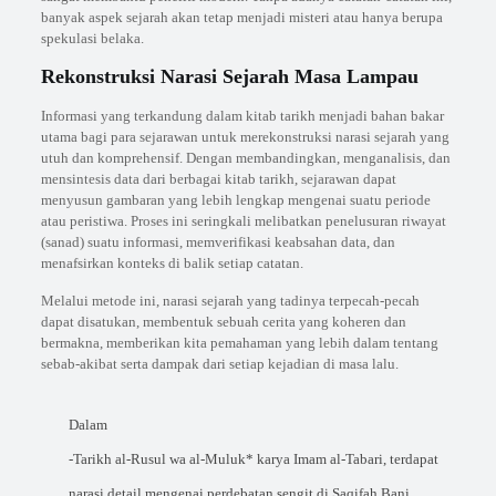
banyak aspek sejarah akan tetap menjadi misteri atau hanya berupa
spekulasi belaka.
Rekonstruksi Narasi Sejarah Masa Lampau
Informasi yang terkandung dalam kitab tarikh menjadi bahan bakar
utama bagi para sejarawan untuk merekonstruksi narasi sejarah yang
utuh dan komprehensif. Dengan membandingkan, menganalisis, dan
mensintesis data dari berbagai kitab tarikh, sejarawan dapat
menyusun gambaran yang lebih lengkap mengenai suatu periode
atau peristiwa. Proses ini seringkali melibatkan penelusuran riwayat
(sanad) suatu informasi, memverifikasi keabsahan data, dan
menafsirkan konteks di balik setiap catatan.
Melalui metode ini, narasi sejarah yang tadinya terpecah-pecah
dapat disatukan, membentuk sebuah cerita yang koheren dan
bermakna, memberikan kita pemahaman yang lebih dalam tentang
sebab-akibat serta dampak dari setiap kejadian di masa lalu.
Dalam
-Tarikh al-Rusul wa al-Muluk* karya Imam al-Tabari, terdapat
narasi detail mengenai perdebatan sengit di Saqifah Bani