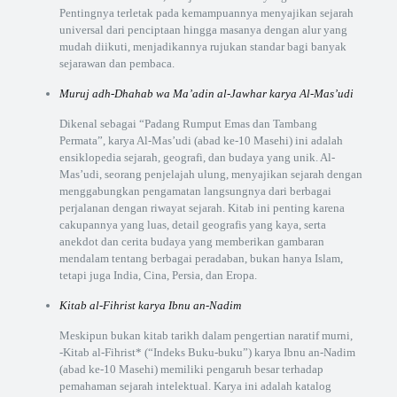
Pentingnya terletak pada kemampuannya menyajikan sejarah
universal dari penciptaan hingga masanya dengan alur yang
mudah diikuti, menjadikannya rujukan standar bagi banyak
sejarawan dan pembaca.
Muruj adh-Dhahab wa Ma’adin al-Jawhar karya Al-Mas’udi
Dikenal sebagai “Padang Rumput Emas dan Tambang
Permata”, karya Al-Mas’udi (abad ke-10 Masehi) ini adalah
ensiklopedia sejarah, geografi, dan budaya yang unik. Al-
Mas’udi, seorang penjelajah ulung, menyajikan sejarah dengan
menggabungkan pengamatan langsungnya dari berbagai
perjalanan dengan riwayat sejarah. Kitab ini penting karena
cakupannya yang luas, detail geografis yang kaya, serta
anekdot dan cerita budaya yang memberikan gambaran
mendalam tentang berbagai peradaban, bukan hanya Islam,
tetapi juga India, Cina, Persia, dan Eropa.
Kitab al-Fihrist karya Ibnu an-Nadim
Meskipun bukan kitab tarikh dalam pengertian naratif murni,
-Kitab al-Fihrist* (“Indeks Buku-buku”) karya Ibnu an-Nadim
(abad ke-10 Masehi) memiliki pengaruh besar terhadap
pemahaman sejarah intelektual. Karya ini adalah katalog