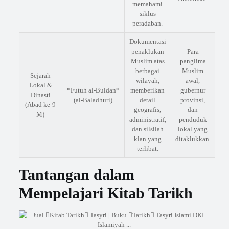
memahami
siklus
peradaban.
Dokumentasi
penaklukan
Para
Muslim atas
panglima
berbagai
Muslim
Sejarah
wilayah,
awal,
Lokal &
*Futuh al-Buldan*
memberikan
gubernur
Dinasti
(al-Baladhuri)
detail
provinsi,
(Abad ke-9
geografis,
dan
M)
administratif,
penduduk
dan silsilah
lokal yang
klan yang
ditaklukkan.
terlibat.
Tantangan dalam
Mempelajari Kitab Tarikh