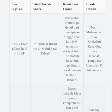
Era
Kitab Tarikh
Kontribusi
Tokoh
Sejarah
Kunci
Utama
Terkait
Pencatatan
kronologis
detail dari
Nabi
penciptaan
Muhammad
hingga abad
SAW,
ke-10 M,
Khulafaur
Klasik Islam
*Tarikh al-Rusul
termasuk
Rasyidin,
(Abad ke-9
wa al-Muluk* (al-
riwayat Nabi,
para
– 10 M)
Tabari)
Khulafaur
sahabat,
Rasyidin,
penguasa
dan dinasti
Umayyah &
awal dengan
Abbasiyah.
metode –
isnad*.
Narasi
sejarah Islam
yang
komprehensif
dari awal
Saladin,