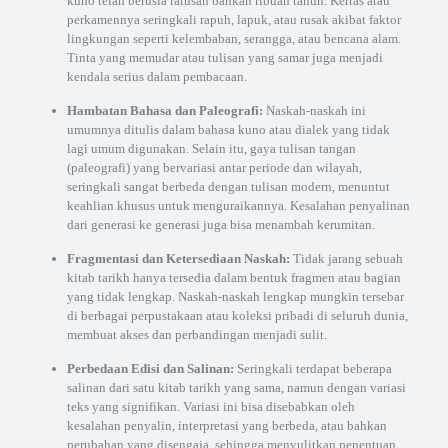
kuno telah berusia ratusan bahkan ribuan tahun. Kertas atau
perkamennya seringkali rapuh, lapuk, atau rusak akibat faktor
lingkungan seperti kelembaban, serangga, atau bencana alam.
Tinta yang memudar atau tulisan yang samar juga menjadi
kendala serius dalam pembacaan.
Hambatan Bahasa dan Paleografi:
Naskah-naskah ini
umumnya ditulis dalam bahasa kuno atau dialek yang tidak
lagi umum digunakan. Selain itu, gaya tulisan tangan
(paleografi) yang bervariasi antar periode dan wilayah,
seringkali sangat berbeda dengan tulisan modern, menuntut
keahlian khusus untuk menguraikannya. Kesalahan penyalinan
dari generasi ke generasi juga bisa menambah kerumitan.
Fragmentasi dan Ketersediaan Naskah:
Tidak jarang sebuah
kitab tarikh hanya tersedia dalam bentuk fragmen atau bagian
yang tidak lengkap. Naskah-naskah lengkap mungkin tersebar
di berbagai perpustakaan atau koleksi pribadi di seluruh dunia,
membuat akses dan perbandingan menjadi sulit.
Perbedaan Edisi dan Salinan:
Seringkali terdapat beberapa
salinan dari satu kitab tarikh yang sama, namun dengan variasi
teks yang signifikan. Variasi ini bisa disebabkan oleh
kesalahan penyalin, interpretasi yang berbeda, atau bahkan
perubahan yang disengaja, sehingga menyulitkan penentuan