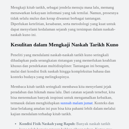
Mengkaji kitab tarikh, sebagai jendela menuju masa lalu, memang
menawarkan kekayaan informasi yang tak ternilai. Namun, prosesnya
tidak selalu mulus dan kerap diwarnai berbagai tantangan.
Diperlukan ketelitian, kesabaran, serta metodologi yang kuat untuk
dapat menyelami kedalaman sejarah yang tersimpan dalam naskah-
naskah kuno ini.
Kesulitan dalam Mengkaji Naskah Tarikh Kuno
Peneliti yang mendalami naskah-naskah tarikh kuno seringkali
dihadapkan pada serangkaian rintangan yang memerlukan keahlian
khusus dan pendekatan multidisipliner. Tantangan ini beragam,
mulai dari kondisi fisik naskah hingga kompleksitas bahasa dan
konteks budaya yang melingkupinya.
Membaca kitab tarikh seringkali membawa kita menyelami jejak
peradaban dan hikmah masa lalu. Dari catatan sejarah tersebut, kita
bisa menemukan banyak inspirasi untuk mengamalkan kebaikan,
termasuk dalam menghidupkan
sunnah malam jumat
. Konteks dan
latar belakang amalan ini pun bisa kita pahami lebih dalam melalui
kajian mendalam terhadap kitab tarikh.
Kondisi Fisik Naskah yang Rapuh:
Banyak naskah tarikh