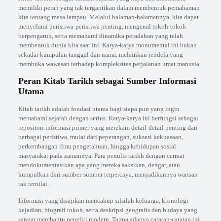
memiliki peran yang tak tergantikan dalam membentuk pemahaman
kita tentang masa lampau. Melalui halaman-halamannya, kita dapat
menyelami peristiwa-peristiwa penting, mengenal tokoh-tokoh
berpengaruh, serta memahami dinamika peradaban yang telah
membentuk dunia kita saat ini. Karya-karya monumental ini bukan
sekadar kumpulan tanggal dan nama, melainkan jendela yang
membuka wawasan terhadap kompleksitas perjalanan umat manusia.
Peran Kitab Tarikh sebagai Sumber Informasi
Utama
Kitab tarikh adalah fondasi utama bagi siapa pun yang ingin
memahami sejarah dengan serius. Karya-karya ini berfungsi sebagai
repositori informasi primer yang merekam detail-detail penting dari
berbagai peristiwa, mulai dari peperangan, suksesi kekuasaan,
perkembangan ilmu pengetahuan, hingga kehidupan sosial
masyarakat pada zamannya. Para penulis tarikh dengan cermat
mendokumentasikan apa yang mereka saksikan, dengar, atau
kumpulkan dari sumber-sumber terpercaya, menjadikannya warisan
tak ternilai.
Informasi yang disajikan mencakup silsilah keluarga, kronologi
kejadian, biografi tokoh, serta deskripsi geografis dan budaya yang
sangat membantu peneliti modern. Tanpa adanya catatan-catatan ini,