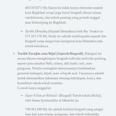
463 H/1071 M). Karya ini tidak hanya mencatat sejarah
kota Baghdad, tetapi juga berisi biografi ribuan ulama,
cendekiawan, dan tokoh penting yang pernah tinggal
atau berkunjung ke Baghdad.
Tarikh Dimashq
(Sejarah Damaskus) oleh Ibn ‘Asakir (w.
571 H/1176 M). Kitab ini adalah ensiklopedia sejarah dan
biografi yang sangat luas mengenai kota Damaskus dan
tokoh-tokohnya.
Tarikh Tarajim atau Rijal (Sejarah Biografi)
: Kategori ini
secara khusus menghimpun biografi individu-individu penting,
seperti para sahabat Nabi, ulama, ahli hadis, sufi, atau
penguasa. Penulis seringkali menyusunnya berdasarkan
generasi (tabaqat), abjad, atau wilayah asal. Tujuannya adalah
untuk melestarikan informasi tentang kehidupan, karya, dan
kontribusi tokoh-tokoh tersebut.
Contoh karya unggulan:
Siyar A’lam al-Nubala’
(Biografi Tokoh-tokoh Mulia)
oleh Imam Syamsuddin al-Dhahabi (w.
748 H/1348 M). Ini adalah koleksi biografi yang sangat
luas dari para ulama, penguasa, dan tokoh terkemuka