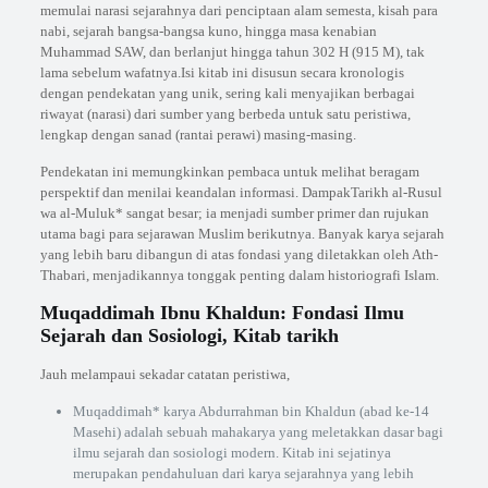
memulai narasi sejarahnya dari penciptaan alam semesta, kisah para
nabi, sejarah bangsa-bangsa kuno, hingga masa kenabian
Muhammad SAW, dan berlanjut hingga tahun 302 H (915 M), tak
lama sebelum wafatnya.Isi kitab ini disusun secara kronologis
dengan pendekatan yang unik, sering kali menyajikan berbagai
riwayat (narasi) dari sumber yang berbeda untuk satu peristiwa,
lengkap dengan sanad (rantai perawi) masing-masing.
Pendekatan ini memungkinkan pembaca untuk melihat beragam
perspektif dan menilai keandalan informasi. DampakTarikh al-Rusul
wa al-Muluk* sangat besar; ia menjadi sumber primer dan rujukan
utama bagi para sejarawan Muslim berikutnya. Banyak karya sejarah
yang lebih baru dibangun di atas fondasi yang diletakkan oleh Ath-
Thabari, menjadikannya tonggak penting dalam historiografi Islam.
Muqaddimah Ibnu Khaldun: Fondasi Ilmu
Sejarah dan Sosiologi, Kitab tarikh
Jauh melampaui sekadar catatan peristiwa,
Muqaddimah* karya Abdurrahman bin Khaldun (abad ke-14
Masehi) adalah sebuah mahakarya yang meletakkan dasar bagi
ilmu sejarah dan sosiologi modern. Kitab ini sejatinya
merupakan pendahuluan dari karya sejarahnya yang lebih