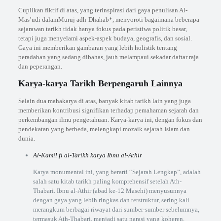
Cuplikan fiktif di atas, yang terinspirasi dari gaya penulisan Al-
Mas’udi dalamMuruj adh-Dhahab*, menyoroti bagaimana beberapa
sejarawan tarikh tidak hanya fokus pada peristiwa politik besar,
tetapi juga menyelami aspek-aspek budaya, geografis, dan sosial.
Gaya ini memberikan gambaran yang lebih holistik tentang
peradaban yang sedang dibahas, jauh melampaui sekadar daftar raja
dan peperangan.
Karya-karya Tarikh Berpengaruh Lainnya
Selain dua mahakarya di atas, banyak kitab tarikh lain yang juga
memberikan kontribusi signifikan terhadap pemahaman sejarah dan
perkembangan ilmu pengetahuan. Karya-karya ini, dengan fokus dan
pendekatan yang berbeda, melengkapi mozaik sejarah Islam dan
dunia.
Al-Kamil fi al-Tarikh karya Ibnu al-Athir
Karya monumental ini, yang berarti “Sejarah Lengkap”, adalah
salah satu kitab tarikh paling komprehensif setelah Ath-
Thabari. Ibnu al-Athir (abad ke-12 Masehi) menyusunnya
dengan gaya yang lebih ringkas dan terstruktur, sering kali
merangkum berbagai riwayat dari sumber-sumber sebelumnya,
termasuk Ath-Thabari, menjadi satu narasi yang koheren.