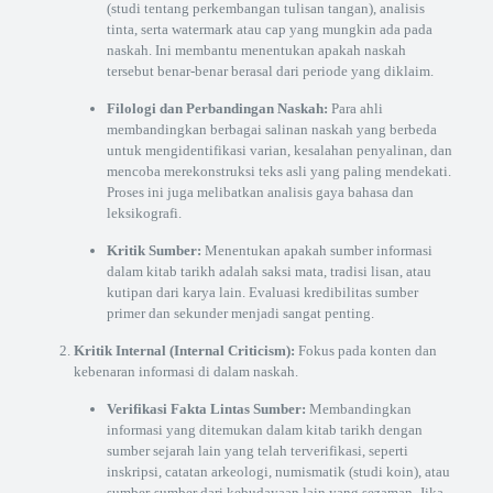
(studi tentang perkembangan tulisan tangan), analisis
tinta, serta watermark atau cap yang mungkin ada pada
naskah. Ini membantu menentukan apakah naskah
tersebut benar-benar berasal dari periode yang diklaim.
Filologi dan Perbandingan Naskah:
Para ahli
membandingkan berbagai salinan naskah yang berbeda
untuk mengidentifikasi varian, kesalahan penyalinan, dan
mencoba merekonstruksi teks asli yang paling mendekati.
Proses ini juga melibatkan analisis gaya bahasa dan
leksikografi.
Kritik Sumber:
Menentukan apakah sumber informasi
dalam kitab tarikh adalah saksi mata, tradisi lisan, atau
kutipan dari karya lain. Evaluasi kredibilitas sumber
primer dan sekunder menjadi sangat penting.
Kritik Internal (Internal Criticism):
Fokus pada konten dan
kebenaran informasi di dalam naskah.
Verifikasi Fakta Lintas Sumber:
Membandingkan
informasi yang ditemukan dalam kitab tarikh dengan
sumber sejarah lain yang telah terverifikasi, seperti
inskripsi, catatan arkeologi, numismatik (studi koin), atau
sumber-sumber dari kebudayaan lain yang sezaman. Jika