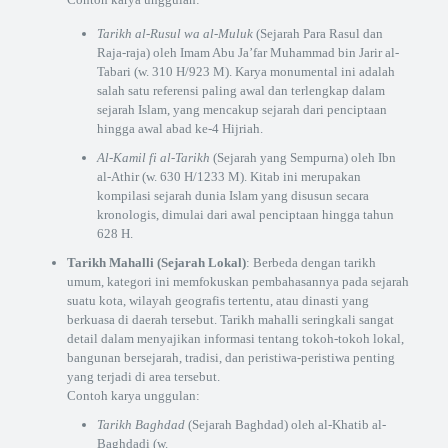
Tarikh al-Rusul wa al-Muluk
(Sejarah Para Rasul dan
Raja-raja) oleh Imam Abu Ja’far Muhammad bin Jarir al-
Tabari (w. 310 H/923 M). Karya monumental ini adalah
salah satu referensi paling awal dan terlengkap dalam
sejarah Islam, yang mencakup sejarah dari penciptaan
hingga awal abad ke-4 Hijriah.
Al-Kamil fi al-Tarikh
(Sejarah yang Sempurna) oleh Ibn
al-Athir (w. 630 H/1233 M). Kitab ini merupakan
kompilasi sejarah dunia Islam yang disusun secara
kronologis, dimulai dari awal penciptaan hingga tahun
628 H.
Tarikh Mahalli (Sejarah Lokal)
: Berbeda dengan tarikh
umum, kategori ini memfokuskan pembahasannya pada sejarah
suatu kota, wilayah geografis tertentu, atau dinasti yang
berkuasa di daerah tersebut. Tarikh mahalli seringkali sangat
detail dalam menyajikan informasi tentang tokoh-tokoh lokal,
bangunan bersejarah, tradisi, dan peristiwa-peristiwa penting
yang terjadi di area tersebut.
Contoh karya unggulan:
Tarikh Baghdad
(Sejarah Baghdad) oleh al-Khatib al-
Baghdadi (w.