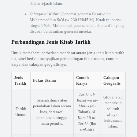
dalam sejarah Islam.
Tabaqat al-Kubra
(Generasi-generasi Besar) oleh
Muhammad bin Sa’d (w. 230 H/845 M). Kitab ini berisi
biografi Nabi Muhammad, para sahabat, dan tabi’in yang
disusun berdasarkan generasi mereka.
Perbandingan Jenis Kitab Tarikh
Untuk memahami perbedaan mendasar antara jenis-jenis kitab tarikh
ini, tabel berikut menyajikan perbandingan fokus utama, contoh
karya, dan cakupan geografisnya:
Jenis
Contoh
Cakupan
Fokus Utama
Tarikh
Karya
Geografis
Tarikh al-
Global atau
Sejarah dunia atau
Rusul wa al-
mencakup
peradaban Islam secara
Muluk
(al-
Tarikh
seluruh
luas, dari awal
Tabari),
Al-
Umum
wilayah
penciptaan hingga
Kamil fi al-
kekuasaan
masa penulis.
Tarikh
(Ibn
Islam.
al-Athir).