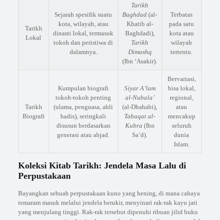
Tarikh
Sejarah spesifik suatu
Baghdad
(al-
Terbatas
kota, wilayah, atau
Khatib al-
pada satu
Tarikh
dinasti lokal, termasuk
Baghdadi),
kota atau
Lokal
tokoh dan peristiwa di
Tarikh
wilayah
dalamnya.
Dimashq
tertentu.
(Ibn ‘Asakir).
Bervariasi,
Kumpulan biografi
Siyar A’lam
bisa lokal,
tokoh-tokoh penting
al-Nubala’
regional,
Tarikh
(ulama, penguasa, ahli
(al-Dhahabi),
atau
Biografi
hadis), seringkali
Tabaqat al-
mencakup
disusun berdasarkan
Kubra
(Ibn
seluruh
generasi atau abjad.
Sa’d).
dunia
Islam.
Koleksi Kitab Tarikh: Jendela Masa Lalu di
Perpustakaan
Bayangkan sebuah perpustakaan kuno yang hening, di mana cahaya
temaram masuk melalui jendela berukir, menyinari rak-rak kayu jati
yang menjulang tinggi. Rak-rak tersebut dipenuhi ribuan jilid buku