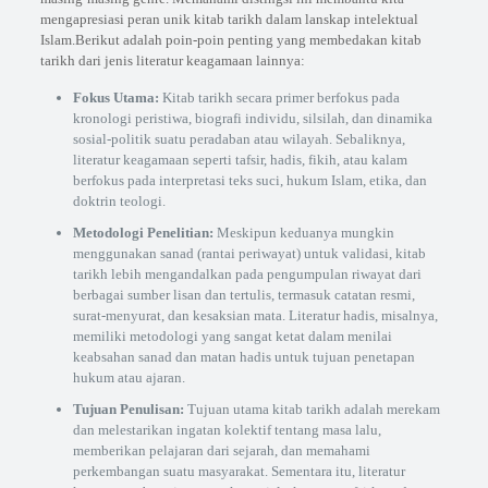
mengapresiasi peran unik kitab tarikh dalam lanskap intelektual
Islam.Berikut adalah poin-poin penting yang membedakan kitab
tarikh dari jenis literatur keagamaan lainnya:
Fokus Utama:
Kitab tarikh secara primer berfokus pada
kronologi peristiwa, biografi individu, silsilah, dan dinamika
sosial-politik suatu peradaban atau wilayah. Sebaliknya,
literatur keagamaan seperti tafsir, hadis, fikih, atau kalam
berfokus pada interpretasi teks suci, hukum Islam, etika, dan
doktrin teologi.
Metodologi Penelitian:
Meskipun keduanya mungkin
menggunakan sanad (rantai periwayat) untuk validasi, kitab
tarikh lebih mengandalkan pada pengumpulan riwayat dari
berbagai sumber lisan dan tertulis, termasuk catatan resmi,
surat-menyurat, dan kesaksian mata. Literatur hadis, misalnya,
memiliki metodologi yang sangat ketat dalam menilai
keabsahan sanad dan matan hadis untuk tujuan penetapan
hukum atau ajaran.
Tujuan Penulisan:
Tujuan utama kitab tarikh adalah merekam
dan melestarikan ingatan kolektif tentang masa lalu,
memberikan pelajaran dari sejarah, dan memahami
perkembangan suatu masyarakat. Sementara itu, literatur