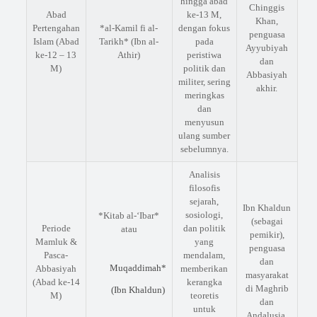
hingga abad
Chinggis
Abad
ke-13 M,
Khan,
Pertengahan
*al-Kamil fi al-
dengan fokus
penguasa
Islam (Abad
Tarikh* (Ibn al-
pada
Ayyubiyah
ke-12 – 13
Athir)
peristiwa
dan
M)
politik dan
Abbasiyah
militer, sering
akhir.
meringkas
dan
menyusun
ulang sumber
sebelumnya.
Analisis
filosofis
sejarah,
Ibn Khaldun
sosiologi,
*Kitab al-‘Ibar*
(sebagai
Periode
dan politik
atau
pemikir),
Mamluk &
yang
penguasa
Pasca-
mendalam,
dan
Muqaddimah*
Abbasiyah
memberikan
masyarakat
(Abad ke-14
kerangka
di Maghrib
(Ibn Khaldun)
M)
teoretis
dan
untuk
Andalusia.