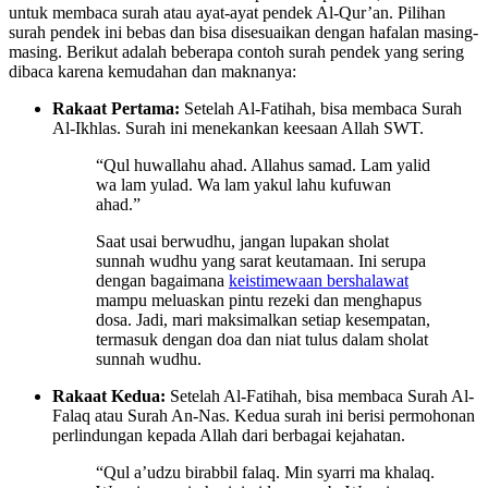
untuk membaca surah atau ayat-ayat pendek Al-Qur’an. Pilihan
surah pendek ini bebas dan bisa disesuaikan dengan hafalan masing-
masing. Berikut adalah beberapa contoh surah pendek yang sering
dibaca karena kemudahan dan maknanya:
Rakaat Pertama:
Setelah Al-Fatihah, bisa membaca Surah
Al-Ikhlas. Surah ini menekankan keesaan Allah SWT.
“Qul huwallahu ahad. Allahus samad. Lam yalid
wa lam yulad. Wa lam yakul lahu kufuwan
ahad.”
Saat usai berwudhu, jangan lupakan sholat
sunnah wudhu yang sarat keutamaan. Ini serupa
dengan bagaimana
keistimewaan bershalawat
mampu meluaskan pintu rezeki dan menghapus
dosa. Jadi, mari maksimalkan setiap kesempatan,
termasuk dengan doa dan niat tulus dalam sholat
sunnah wudhu.
Rakaat Kedua:
Setelah Al-Fatihah, bisa membaca Surah Al-
Falaq atau Surah An-Nas. Kedua surah ini berisi permohonan
perlindungan kepada Allah dari berbagai kejahatan.
“Qul a’udzu birabbil falaq. Min syarri ma khalaq.