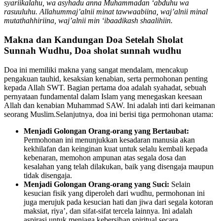
syariikalahu, wa asyhadu anna Muhammadan ‘abduhu wa
rasuuluhu. Allahummaj’alnii minat tawwaabiina, waj’alnii minal
mutathahhiriina, waj’alnii min ‘ibaadikash shaalihiin.
Makna dan Kandungan Doa Setelah Sholat
Sunnah Wudhu, Doa sholat sunnah wudhu
Doa ini memiliki makna yang sangat mendalam, mencakup
pengakuan tauhid, kesaksian kenabian, serta permohonan penting
kepada Allah SWT. Bagian pertama doa adalah syahadat, sebuah
pernyataan fundamental dalam Islam yang menegaskan keesaan
Allah dan kenabian Muhammad SAW. Ini adalah inti dari keimanan
seorang Muslim.Selanjutnya, doa ini berisi tiga permohonan utama:
Menjadi Golongan Orang-orang yang Bertaubat:
Permohonan ini menunjukkan kesadaran manusia akan
kekhilafan dan keinginan kuat untuk selalu kembali kepada
kebenaran, memohon ampunan atas segala dosa dan
kesalahan yang telah dilakukan, baik yang disengaja maupun
tidak disengaja.
Menjadi Golongan Orang-orang yang Suci:
Selain
kesucian fisik yang diperoleh dari wudhu, permohonan ini
juga merujuk pada kesucian hati dan jiwa dari segala kotoran
maksiat, riya’, dan sifat-sifat tercela lainnya. Ini adalah
aspirasi untuk menjaga kebersihan spiritual secara