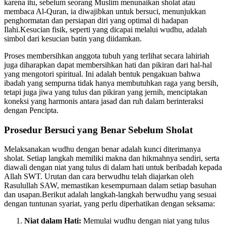
karena itu, sebelum seorang Muslim menunaikan sholat atau
membaca Al-Quran, ia diwajibkan untuk bersuci, menunjukkan
penghormatan dan persiapan diri yang optimal di hadapan
Ilahi.Kesucian fisik, seperti yang dicapai melalui wudhu, adalah
simbol dari kesucian batin yang diidamkan.
Proses membersihkan anggota tubuh yang terlihat secara lahiriah
juga diharapkan dapat membersihkan hati dan pikiran dari hal-hal
yang mengotori spiritual. Ini adalah bentuk pengakuan bahwa
ibadah yang sempurna tidak hanya membutuhkan raga yang bersih,
tetapi juga jiwa yang tulus dan pikiran yang jernih, menciptakan
koneksi yang harmonis antara jasad dan ruh dalam berinteraksi
dengan Pencipta.
Prosedur Bersuci yang Benar Sebelum Sholat
Melaksanakan wudhu dengan benar adalah kunci diterimanya
sholat. Setiap langkah memiliki makna dan hikmahnya sendiri, serta
diawali dengan niat yang tulus di dalam hati untuk beribadah kepada
Allah SWT. Urutan dan cara berwudhu telah diajarkan oleh
Rasulullah SAW, memastikan kesempurnaan dalam setiap basuhan
dan usapan.Berikut adalah langkah-langkah berwudhu yang sesuai
dengan tuntunan syariat, yang perlu diperhatikan dengan seksama:
Niat dalam Hati:
Memulai wudhu dengan niat yang tulus