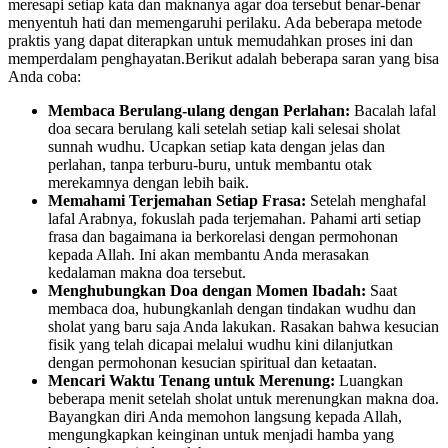
meresapi setiap kata dan maknanya agar doa tersebut benar-benar
menyentuh hati dan memengaruhi perilaku. Ada beberapa metode
praktis yang dapat diterapkan untuk memudahkan proses ini dan
memperdalam penghayatan.Berikut adalah beberapa saran yang bisa
Anda coba:
Membaca Berulang-ulang dengan Perlahan:
Bacalah lafal
doa secara berulang kali setelah setiap kali selesai sholat
sunnah wudhu. Ucapkan setiap kata dengan jelas dan
perlahan, tanpa terburu-buru, untuk membantu otak
merekamnya dengan lebih baik.
Memahami Terjemahan Setiap Frasa:
Setelah menghafal
lafal Arabnya, fokuslah pada terjemahan. Pahami arti setiap
frasa dan bagaimana ia berkorelasi dengan permohonan
kepada Allah. Ini akan membantu Anda merasakan
kedalaman makna doa tersebut.
Menghubungkan Doa dengan Momen Ibadah:
Saat
membaca doa, hubungkanlah dengan tindakan wudhu dan
sholat yang baru saja Anda lakukan. Rasakan bahwa kesucian
fisik yang telah dicapai melalui wudhu kini dilanjutkan
dengan permohonan kesucian spiritual dan ketaatan.
Mencari Waktu Tenang untuk Merenung:
Luangkan
beberapa menit setelah sholat untuk merenungkan makna doa.
Bayangkan diri Anda memohon langsung kepada Allah,
mengungkapkan keinginan untuk menjadi hamba yang