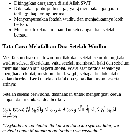
Ditinggikan derajatnya di sisi Allah SWT.
Dibukakan pintu-pintu surga, yang merupakan ganjaran
tertinggi bagi orang beriman.
Menyempurnakan ibadah wudhu dan menjadikannya lebih
berkah.
Menambah kekuatan iman dan ketenangan hati setelah
bersuci.
Tata Cara Melafalkan Doa Setelah Wudhu
Melafalkan doa setelah wudhu dilakukan setelah seluruh rangkaian
wudhu selesai dikerjakan, yaitu setelah membasuh kaki dan sebelum
memulai ibadah lain seperti sholat. Posisi saat berdoa sebaiknya
menghadap kiblat, meskipun tidak wajib, sebagai bentuk adab
dalam berdoa. Berikut adalah lafal doa yang dianjurkan beserta
artinya:
Setelah selesai berwudhu, disunahkan untuk mengangkat kedua
tangan dan membaca doa berikut:
أَشْهَدُ أَنْ لَا إِلَهَ إِلَّا اللَّهُ وَحْدَهُ لَا شَرِيكَ لَهُ وَأَشْهَدُ أَنَّ مُحَمَّدًا عَبْدُهُ
وَرَسُولُهُ
“Asyhadu an laa ilaaha illallah wahdahu laa syarika lahu, wa
asyhadu anna Muhammadan ‘abduhu wa rasuluhu.”