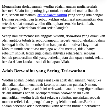
Menunaikan sholat sunnah wudhu adalah amalan mulia setelah
bersuci. Selain itu, penting juga untuk mendalami makna ibadah
lain, seperti memahami
arti shalawat tarhim
yang sering kita dengar.
Dengan pengetahuan tersebut, kekhusyukan saat memanjatkan doa
setelah sholat sunnah wudhu diharapkan semakin bertambah,
membawa keberkahan dalam setiap langkah.
Setiap kali air membasuh anggota wudhu, dosa-dosa yang dilakukan
oleh anggota tubuh tersebut diampuni, seperti yang dijelaskan dalam
berbagai hadis. Ini memberikan harapan dan motivasi bagi umat
Muslim untuk senantiasa menjaga wudhu mereka, tidak hanya
sebelum sholat, tetapi juga dalam aktivitas sehari-hari, sebagai
bentuk pembersihan diri yang berkelanjutan dan upaya untuk selalu
berada dalam keadaan suci di hadapan Allah.
Adab Berwudhu yang Sering Terlewatkan
Wudhu adalah ibadah yang sarat akan adab dan sunnah, yang jika
diamalkan akan menambah kesempurnaan dan pahala. Namun,
tidak jarang beberapa adab ini terlewatkan atau kurang diperhatikan
dalam rutinitas harian. Memperhatikan adab-adab ini akan
menjadikan wudhu lebih dari sekadar rutinitas, melainkan sebuah
momen refleksi dan pengabdian yang lebih mendalam.Berikut
adalah beberapa adab berwudhu yang penting untuk diperhatikan