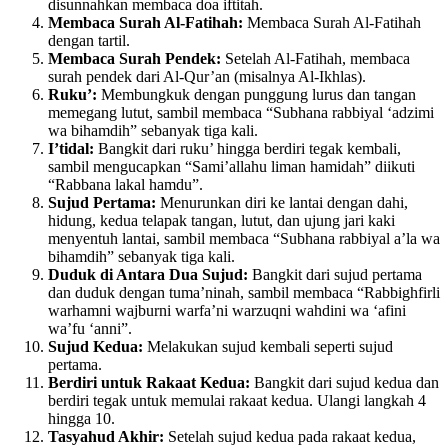
disunnahkan membaca doa iftitah.
Membaca Surah Al-Fatihah:
Membaca Surah Al-Fatihah
dengan tartil.
Membaca Surah Pendek:
Setelah Al-Fatihah, membaca
surah pendek dari Al-Qur’an (misalnya Al-Ikhlas).
Ruku’:
Membungkuk dengan punggung lurus dan tangan
memegang lutut, sambil membaca “Subhana rabbiyal ‘adzimi
wa bihamdih” sebanyak tiga kali.
I’tidal:
Bangkit dari ruku’ hingga berdiri tegak kembali,
sambil mengucapkan “Sami’allahu liman hamidah” diikuti
“Rabbana lakal hamdu”.
Sujud Pertama:
Menurunkan diri ke lantai dengan dahi,
hidung, kedua telapak tangan, lutut, dan ujung jari kaki
menyentuh lantai, sambil membaca “Subhana rabbiyal a’la wa
bihamdih” sebanyak tiga kali.
Duduk di Antara Dua Sujud:
Bangkit dari sujud pertama
dan duduk dengan tuma’ninah, sambil membaca “Rabbighfirli
warhamni wajburni warfa’ni warzuqni wahdini wa ‘afini
wa’fu ‘anni”.
Sujud Kedua:
Melakukan sujud kembali seperti sujud
pertama.
Berdiri untuk Rakaat Kedua:
Bangkit dari sujud kedua dan
berdiri tegak untuk memulai rakaat kedua. Ulangi langkah 4
hingga 10.
Tasyahud Akhir:
Setelah sujud kedua pada rakaat kedua,