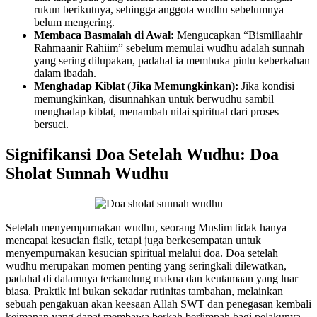
rukun berikutnya, sehingga anggota wudhu sebelumnya
belum mengering.
Membaca Basmalah di Awal:
Mengucapkan “Bismillaahir
Rahmaanir Rahiim” sebelum memulai wudhu adalah sunnah
yang sering dilupakan, padahal ia membuka pintu keberkahan
dalam ibadah.
Menghadap Kiblat (Jika Memungkinkan):
Jika kondisi
memungkinkan, disunnahkan untuk berwudhu sambil
menghadap kiblat, menambah nilai spiritual dari proses
bersuci.
Signifikansi Doa Setelah Wudhu: Doa
Sholat Sunnah Wudhu
Setelah menyempurnakan wudhu, seorang Muslim tidak hanya
mencapai kesucian fisik, tetapi juga berkesempatan untuk
menyempurnakan kesucian spiritual melalui doa. Doa setelah
wudhu merupakan momen penting yang seringkali dilewatkan,
padahal di dalamnya terkandung makna dan keutamaan yang luar
biasa. Praktik ini bukan sekadar rutinitas tambahan, melainkan
sebuah pengakuan akan keesaan Allah SWT dan penegasan kembali
keimanan yang dapat membawa berkah berlimpah bagi pelakunya.