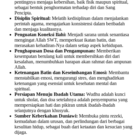
pentingnya menjaga kebersihan, baik fisik maupun spiritual,
sebagai bentuk penghormatan terhadap diri dan Sang
Pencipta.
Disiplin Spiritual:
Melatih kedisiplinan dalam menjalankan
perintah agama, mengajarkan konsistensi dalam beribadah
dan menjaga kualitasnya.
Penguatan Koneksi Ilahi:
Menjadi sarana untuk senantiasa
mengingat Allah SWT, memperkuat ikatan batin, dan
merasakan kehadiran-Nya dalam setiap aspek kehidupan.
Penghapusan Dosa dan Pengampunan:
Memberikan
kesempatan berulang kali untuk membersihkan diri dari
kesalahan, menumbuhkan harapan akan rahmat dan ampunan
Allah.
Ketenangan Batin dan Keseimbangan Emosi:
Membantu
menstabilkan emosi, mengurangi stres, dan menghadirkan
ketenangan yang esensial untuk kesehatan mental dan
spiritual.
Persiapan Menuju Ibadah Utama:
Wudhu adalah kunci
untuk sholat, dan doa setelahnya adalah penyempurna yang
mempersiapkan hati dan pikiran untuk ibadah-ibadah
selanjutnya dengan khusyuk.
Sumber Keberkahan Duniawi:
Membuka pintu rezeki,
kemudahan dalam urusan, dan perlindungan dari berbagai
kesulitan hidup, sebagai buah dari ketaatan dan kesucian yang
dijaga.