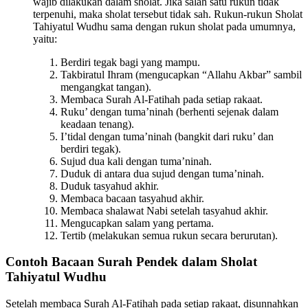
wajib dilakukan dalam sholat. Jika salah satu rukun tidak
terpenuhi, maka sholat tersebut tidak sah. Rukun-rukun Sholat
Tahiyatul Wudhu sama dengan rukun sholat pada umumnya,
yaitu:
Berdiri tegak bagi yang mampu.
Takbiratul Ihram (mengucapkan “Allahu Akbar” sambil
mengangkat tangan).
Membaca Surah Al-Fatihah pada setiap rakaat.
Ruku’ dengan tuma’ninah (berhenti sejenak dalam
keadaan tenang).
I’tidal dengan tuma’ninah (bangkit dari ruku’ dan
berdiri tegak).
Sujud dua kali dengan tuma’ninah.
Duduk di antara dua sujud dengan tuma’ninah.
Duduk tasyahud akhir.
Membaca bacaan tasyahud akhir.
Membaca shalawat Nabi setelah tasyahud akhir.
Mengucapkan salam yang pertama.
Tertib (melakukan semua rukun secara berurutan).
Contoh Bacaan Surah Pendek dalam Sholat
Tahiyatul Wudhu
Setelah membaca Surah Al-Fatihah pada setiap rakaat, disunnahkan