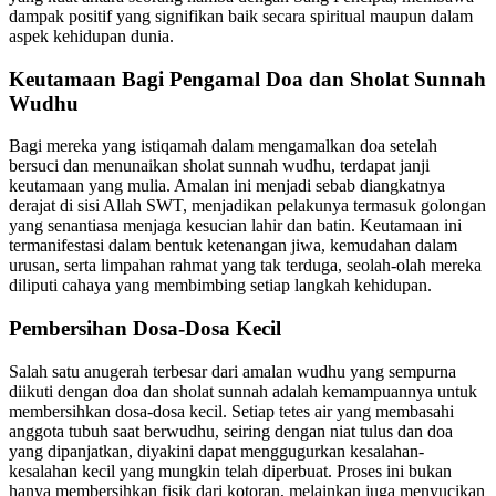
dampak positif yang signifikan baik secara spiritual maupun dalam
aspek kehidupan dunia.
Keutamaan Bagi Pengamal Doa dan Sholat Sunnah
Wudhu
Bagi mereka yang istiqamah dalam mengamalkan doa setelah
bersuci dan menunaikan sholat sunnah wudhu, terdapat janji
keutamaan yang mulia. Amalan ini menjadi sebab diangkatnya
derajat di sisi Allah SWT, menjadikan pelakunya termasuk golongan
yang senantiasa menjaga kesucian lahir dan batin. Keutamaan ini
termanifestasi dalam bentuk ketenangan jiwa, kemudahan dalam
urusan, serta limpahan rahmat yang tak terduga, seolah-olah mereka
diliputi cahaya yang membimbing setiap langkah kehidupan.
Pembersihan Dosa-Dosa Kecil
Salah satu anugerah terbesar dari amalan wudhu yang sempurna
diikuti dengan doa dan sholat sunnah adalah kemampuannya untuk
membersihkan dosa-dosa kecil. Setiap tetes air yang membasahi
anggota tubuh saat berwudhu, seiring dengan niat tulus dan doa
yang dipanjatkan, diyakini dapat menggugurkan kesalahan-
kesalahan kecil yang mungkin telah diperbuat. Proses ini bukan
hanya membersihkan fisik dari kotoran, melainkan juga menyucikan