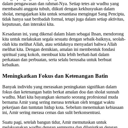
dalam pengawasan dan rahmat-Nya. Setiap tetes air wudhu yang
membasahi anggota tubuh, diikuti dengan kekhusyukan dalam
sholat, mengajarkan kita untuk senantiasa mengingat Sang Pencipta,
tidak hanya saat beribadah formal, tetapi juga dalam setiap aktivitas,
keputusan, dan interaksi kita.
Kesadaran ini, yang dikenal dalam Islam sebagai Ihsan, mendorong
kita untuk melakukan segala sesuatu dengan sebaik-baiknya, seolah-
olah kita melihat Allah, atau setidaknya menyadari bahwa Allah
melihat kita. Dengan demikian, amalan ini membentuk fondasi
spiritual yang kokoh, membuat kita lebih berhati-hati dalam
perkataan dan perbuatan, serta selalu berusaha untuk berbuat
kebaikan.
Meningkatkan Fokus dan Ketenangan Batin
Banyak individu yang merasakan peningkatan signifikan dalam
fokus dan ketenangan batin berkat amalan doa dan sholat sunnah
wudhu. Mari kita bayangkan skenario seorang profesional muda
bernama Amir yang sering merasa tertekan oleh tenggat waktu
pekerjaan dan tuntutan hidup kota. Sebelum menemukan kebiasaan
ini, Amir sering merasa cemas dan sulit berkonsentrasi.
Suatu pagi, setelah bangun tidur, Amir memutuskan untuk
melaksanakan wudhu dengan sempurna dan dilanjutkan dengan