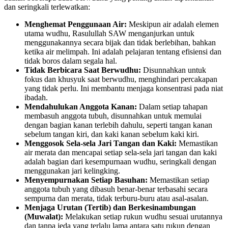
dan seringkali terlewatkan:
Menghemat Penggunaan Air:
Meskipun air adalah elemen
utama wudhu, Rasulullah SAW menganjurkan untuk
menggunakannya secara bijak dan tidak berlebihan, bahkan
ketika air melimpah. Ini adalah pelajaran tentang efisiensi dan
tidak boros dalam segala hal.
Tidak Berbicara Saat Berwudhu:
Disunnahkan untuk
fokus dan khusyuk saat berwudhu, menghindari percakapan
yang tidak perlu. Ini membantu menjaga konsentrasi pada niat
ibadah.
Mendahulukan Anggota Kanan:
Dalam setiap tahapan
membasuh anggota tubuh, disunnahkan untuk memulai
dengan bagian kanan terlebih dahulu, seperti tangan kanan
sebelum tangan kiri, dan kaki kanan sebelum kaki kiri.
Menggosok Sela-sela Jari Tangan dan Kaki:
Memastikan
air merata dan mencapai setiap sela-sela jari tangan dan kaki
adalah bagian dari kesempurnaan wudhu, seringkali dengan
menggunakan jari kelingking.
Menyempurnakan Setiap Basuhan:
Memastikan setiap
anggota tubuh yang dibasuh benar-benar terbasahi secara
sempurna dan merata, tidak terburu-buru atau asal-asalan.
Menjaga Urutan (Tertib) dan Berkesinambungan
(Muwalat):
Melakukan setiap rukun wudhu sesuai urutannya
dan tanpa jeda yang terlalu lama antara satu rukun dengan