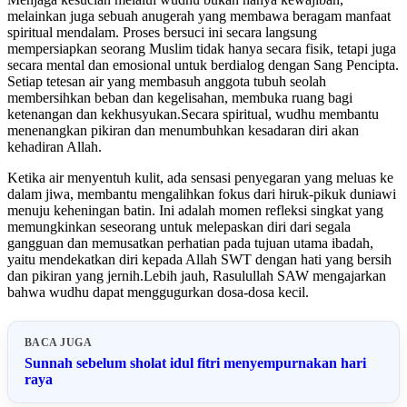
melainkan juga sebuah anugerah yang membawa beragam manfaat
spiritual mendalam. Proses bersuci ini secara langsung
mempersiapkan seorang Muslim tidak hanya secara fisik, tetapi juga
secara mental dan emosional untuk berdialog dengan Sang Pencipta.
Setiap tetesan air yang membasuh anggota tubuh seolah
membersihkan beban dan kegelisahan, membuka ruang bagi
ketenangan dan kekhusyukan.Secara spiritual, wudhu membantu
menenangkan pikiran dan menumbuhkan kesadaran diri akan
kehadiran Allah.
Ketika air menyentuh kulit, ada sensasi penyegaran yang meluas ke
dalam jiwa, membantu mengalihkan fokus dari hiruk-pikuk duniawi
menuju keheningan batin. Ini adalah momen refleksi singkat yang
memungkinkan seseorang untuk melepaskan diri dari segala
gangguan dan memusatkan perhatian pada tujuan utama ibadah,
yaitu mendekatkan diri kepada Allah SWT dengan hati yang bersih
dan pikiran yang jernih.Lebih jauh, Rasulullah SAW mengajarkan
bahwa wudhu dapat menggugurkan dosa-dosa kecil.
BACA JUGA
Sunnah sebelum sholat idul fitri menyempurnakan hari
raya