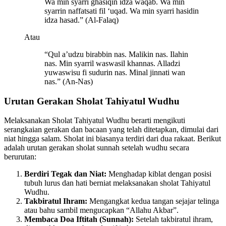
Wa min syarri ghasiqin idza waqab. Wa min
syarrin naffatsati fil ‘uqad. Wa min syarri hasidin
idza hasad.” (Al-Falaq)
Atau
“Qul a’udzu birabbin nas. Malikin nas. Ilahin
nas. Min syarril waswasil khannas. Alladzi
yuwaswisu fi sudurin nas. Minal jinnati wan
nas.” (An-Nas)
Urutan Gerakan Sholat Tahiyatul Wudhu
Melaksanakan Sholat Tahiyatul Wudhu berarti mengikuti
serangkaian gerakan dan bacaan yang telah ditetapkan, dimulai dari
niat hingga salam. Sholat ini biasanya terdiri dari dua rakaat. Berikut
adalah urutan gerakan sholat sunnah setelah wudhu secara
berurutan:
Berdiri Tegak dan Niat:
Menghadap kiblat dengan posisi
tubuh lurus dan hati berniat melaksanakan sholat Tahiyatul
Wudhu.
Takbiratul Ihram:
Mengangkat kedua tangan sejajar telinga
atau bahu sambil mengucapkan “Allahu Akbar”.
Membaca Doa Iftitah (Sunnah):
Setelah takbiratul ihram,