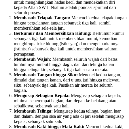
untuk menghilangkan hadas kecil dan mendekatkan diri
kepada Allah SWT. Niat ini adalah pondasi spiritual dari
seluruh proses.
Membasuh Telapak Tangan:
Mencuci kedua telapak tangan
hingga pergelangan tangan sebanyak tiga kali, sambil
membersihkan sela-sela jari.
Berkumur dan Membersihkan Hidung:
Berkumur-kumur
sebanyak tiga kali untuk membersihkan mulut, kemudian
menghirup air ke hidung (istinsyaq) dan mengeluarkannya
(istintsar) sebanyak tiga kali untuk membersihkan saluran
pernapasan.
Membasuh Wajah:
Membasuh seluruh wajah dari batas
tumbuhnya rambut hingga dagu, dan dari telinga kanan
hingga telinga kiri, sebanyak tiga kali secara merata.
Membasuh Tangan hingga Siku:
Mencuci kedua tangan,
dimulai dari tangan kanan, dari ujung jari hingga melewati
siku, sebanyak tiga kali. Pastikan air merata ke seluruh
bagian.
Mengusap Sebagian Kepala:
Mengusap sebagian kepala,
minimal seperempat bagian, dari depan ke belakang atau
sebaliknya, sebanyak satu kali.
Membasuh Telinga:
Mengusap kedua telinga, bagian luar
dan dalam, dengan sisa air yang ada di jari setelah mengusap
kepala, sebanyak satu kali.
Membasuh Kaki hingga Mata Kaki:
Mencuci kedua kaki,