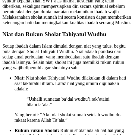
syukur kepada Allah SWT atas nikmat kesucian yang telah
diberikan, sekaligus mempersiapkan diri secara spiritual sebelum
berinteraksi dengan dunia luar atau melanjutkan ibadah wajib.
Melaksanakan sholat sunnah ini secara konsisten dapat memberikan
ketenangan hati dan meningkatkan kualitas ibadah seorang Muslim.
Niat dan Rukun Sholat Tahiyatul Wudhu
Setiap ibadah dalam Islam dimulai dengan niat yang tulus, begitu
pula dengan Sholat Tahiyatul Wudhu. Niat adalah pondasi dari
setiap amal perbuatan, yang membedakan satu ibadah dengan
ibadah lainnya. Selain niat, sholat ini juga memiliki rukun-rukun
yang wajib dipenuhi agar sholatnya sah.
Niat:
Niat sholat Tahiyatul Wudhu dilakukan di dalam hati
saat takbiratul ihram. Lafaz niat yang umum digunakan
adalah:
“Ushalli sunnatan ba’dal wudhu’i rak’ataini
lillahi ta’ala.”
Yang berarti: “Aku niat sholat sunnah setelah wudhu dua
rakaat karena Allah Ta’ala.”
Rukun-rukun Sholat:
Rukun sholat adalah hal-hal yang