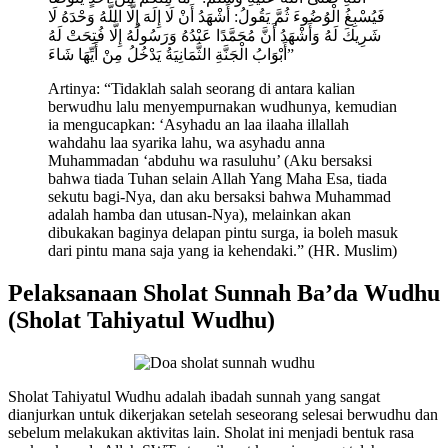
فَيُسْبِغُ الْوُضُوءَ ثُمَّ يَقُولُ: أَشْهَدُ أَنْ لَا إِلَهَ إِلَّا اللَّهُ وَحْدَهُ لَا
شَرِيكَ لَهُ وَأَشْهَدُ أَنَّ مُحَمَّدًا عَبْدُهُ وَرَسُولُهُ إِلَّا فُتِحَتْ لَهُ
أَبْوَابُ الْجَنَّةِ الثَّمَانِيَةُ يَدْخُلُ مِنْ أَيِّهَا شَاءَ”
Artinya: “Tidaklah salah seorang di antara kalian
berwudhu lalu menyempurnakan wudhunya, kemudian
ia mengucapkan: ‘Asyhadu an laa ilaaha illallah
wahdahu laa syarika lahu, wa asyhadu anna
Muhammadan ‘abduhu wa rasuluhu’ (Aku bersaksi
bahwa tiada Tuhan selain Allah Yang Maha Esa, tiada
sekutu bagi-Nya, dan aku bersaksi bahwa Muhammad
adalah hamba dan utusan-Nya), melainkan akan
dibukakan baginya delapan pintu surga, ia boleh masuk
dari pintu mana saja yang ia kehendaki.” (HR. Muslim)
Pelaksanaan Sholat Sunnah Ba’da Wudhu
(Sholat Tahiyatul Wudhu)
Sholat Tahiyatul Wudhu adalah ibadah sunnah yang sangat
dianjurkan untuk dikerjakan setelah seseorang selesai berwudhu dan
sebelum melakukan aktivitas lain. Sholat ini menjadi bentuk rasa