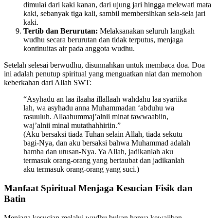
dimulai dari kaki kanan, dari ujung jari hingga melewati mata
kaki, sebanyak tiga kali, sambil membersihkan sela-sela jari
kaki.
Tertib dan Berurutan:
Melaksanakan seluruh langkah
wudhu secara berurutan dan tidak terputus, menjaga
kontinuitas air pada anggota wudhu.
Setelah selesai berwudhu, disunnahkan untuk membaca doa. Doa
ini adalah penutup spiritual yang menguatkan niat dan memohon
keberkahan dari Allah SWT:
“Asyhadu an laa ilaaha illallaah wahdahu laa syariika
lah, wa asyhadu anna Muhammadan ‘abduhu wa
rasuuluh. Allaahummaj’alnii minat tawwaabiin,
waj’alnii minal mutathahhiriin.”
(Aku bersaksi tiada Tuhan selain Allah, tiada sekutu
bagi-Nya, dan aku bersaksi bahwa Muhammad adalah
hamba dan utusan-Nya. Ya Allah, jadikanlah aku
termasuk orang-orang yang bertaubat dan jadikanlah
aku termasuk orang-orang yang suci.)
Manfaat Spiritual Menjaga Kesucian Fisik dan
Batin
Menjaga kesucian melalui wudhu bukan hanya kewajiban,