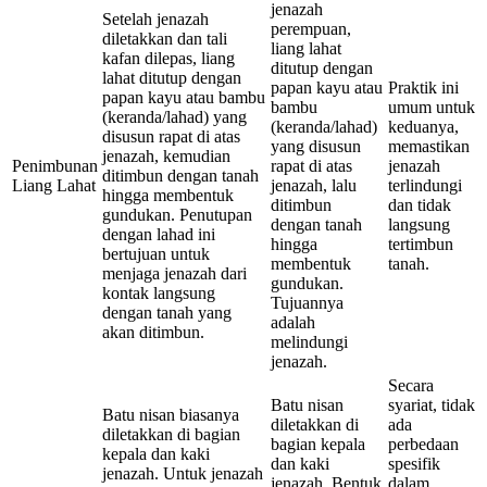
jenazah
Setelah jenazah
perempuan,
diletakkan dan tali
liang lahat
kafan dilepas, liang
ditutup dengan
lahat ditutup dengan
papan kayu atau
Praktik ini
papan kayu atau bambu
bambu
umum untuk
(keranda/lahad) yang
(keranda/lahad)
keduanya,
disusun rapat di atas
yang disusun
memastikan
jenazah, kemudian
Penimbunan
rapat di atas
jenazah
ditimbun dengan tanah
Liang Lahat
jenazah, lalu
terlindungi
hingga membentuk
ditimbun
dan tidak
gundukan. Penutupan
dengan tanah
langsung
dengan lahad ini
hingga
tertimbun
bertujuan untuk
membentuk
tanah.
menjaga jenazah dari
gundukan.
kontak langsung
Tujuannya
dengan tanah yang
adalah
akan ditimbun.
melindungi
jenazah.
Secara
Batu nisan
syariat, tidak
Batu nisan biasanya
diletakkan di
ada
diletakkan di bagian
bagian kepala
perbedaan
kepala dan kaki
dan kaki
spesifik
jenazah. Untuk jenazah
jenazah. Bentuk
dalam