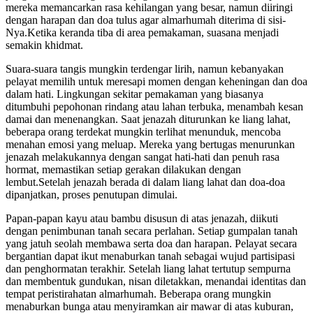
mereka memancarkan rasa kehilangan yang besar, namun diiringi
dengan harapan dan doa tulus agar almarhumah diterima di sisi-
Nya.Ketika keranda tiba di area pemakaman, suasana menjadi
semakin khidmat.
Suara-suara tangis mungkin terdengar lirih, namun kebanyakan
pelayat memilih untuk meresapi momen dengan keheningan dan doa
dalam hati. Lingkungan sekitar pemakaman yang biasanya
ditumbuhi pepohonan rindang atau lahan terbuka, menambah kesan
damai dan menenangkan. Saat jenazah diturunkan ke liang lahat,
beberapa orang terdekat mungkin terlihat menunduk, mencoba
menahan emosi yang meluap. Mereka yang bertugas menurunkan
jenazah melakukannya dengan sangat hati-hati dan penuh rasa
hormat, memastikan setiap gerakan dilakukan dengan
lembut.Setelah jenazah berada di dalam liang lahat dan doa-doa
dipanjatkan, proses penutupan dimulai.
Papan-papan kayu atau bambu disusun di atas jenazah, diikuti
dengan penimbunan tanah secara perlahan. Setiap gumpalan tanah
yang jatuh seolah membawa serta doa dan harapan. Pelayat secara
bergantian dapat ikut menaburkan tanah sebagai wujud partisipasi
dan penghormatan terakhir. Setelah liang lahat tertutup sempurna
dan membentuk gundukan, nisan diletakkan, menandai identitas dan
tempat peristirahatan almarhumah. Beberapa orang mungkin
menaburkan bunga atau menyiramkan air mawar di atas kuburan,