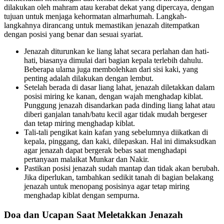
dilakukan oleh mahram atau kerabat dekat yang dipercaya, dengan
tujuan untuk menjaga kehormatan almarhumah. Langkah-
langkahnya dirancang untuk memastikan jenazah ditempatkan
dengan posisi yang benar dan sesuai syariat.
Jenazah diturunkan ke liang lahat secara perlahan dan hati-
hati, biasanya dimulai dari bagian kepala terlebih dahulu.
Beberapa ulama juga membolehkan dari sisi kaki, yang
penting adalah dilakukan dengan lembut.
Setelah berada di dasar liang lahat, jenazah diletakkan dalam
posisi miring ke kanan, dengan wajah menghadap kiblat.
Punggung jenazah disandarkan pada dinding liang lahat atau
diberi ganjalan tanah/batu kecil agar tidak mudah bergeser
dan tetap miring menghadap kiblat.
Tali-tali pengikat kain kafan yang sebelumnya diikatkan di
kepala, pinggang, dan kaki, dilepaskan. Hal ini dimaksudkan
agar jenazah dapat bergerak bebas saat menghadapi
pertanyaan malaikat Munkar dan Nakir.
Pastikan posisi jenazah sudah mantap dan tidak akan berubah.
Jika diperlukan, tambahkan sedikit tanah di bagian belakang
jenazah untuk menopang posisinya agar tetap miring
menghadap kiblat dengan sempurna.
Doa dan Ucapan Saat Meletakkan Jenazah