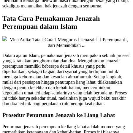
membantu keluarga melewati masa duka dengan bekal yang cukup,
sekaligus menunaikan hak jenazah dengan sempurna.
Tata Cara Pemakaman Jenazah
Perempuan dalam Islam
Dalam ajaran Islam, pemakaman jenazah merupakan sebuah prosesi
yang sarat akan penghormatan dan doa. Menguburkan jenazah
perempuan memiliki beberapa detail khusus yang perlu
diperhatikan, sebagai bagian dari syariat yang bertujuan untuk
menjaga kehormatan dan kesucian almarhumah. Setiap langkah,
mulai dari persiapan hingga penutupan liang lahat, dilaksanakan
dengan penuh ketelitian dan kehati-hatian, mencerminkan
kepedulian umat terhadap saudarinya yang telah berpulang. Proses
ini tidak hanya sekadar ritual, melainkan juga wujud bakti terakhir
dan doa terbaik bagi perjalanan ruh menuju keabadian.
Prosedur Penurunan Jenazah ke Liang Lahat
Penurunan jenazah perempuan ke liang lahat adalah momen yang
memerlukan ketenangan dan kehati-hatian. Proses ini biasanya