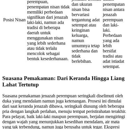
perempuan,
dan ukuran
penempatan
penempatan nisan tidak
nisan bisa
nisan antara
memiliki perbedaan
bervariasi
jenazah
signifikan dari jenazah
Posisi Nisan
tergantung adat
perempuan
laki-laki, namun ada
setempat atau
dan laki-
tradisi di beberapa
keinginan
laki.
daerah untuk
keluarga,
Perbedaan
menggunakan nisan
namun
yang ada
yang lebih sederhana
umumnya tetap
lebih
atau tidak terlalu
sederhana dan
bersifat
mencolok sebagai
tidak
tradisi atau
bentuk kesederhanaan.
berlebihan.
adat istiadat
setempat.
Suasana Pemakaman: Dari Keranda Hingga Liang
Lahat Tertutup
Suasana pemakaman jenazah perempuan seringkali diselimuti oleh
duka yang mendalam namun juga ketenangan. Prosesi ini dimulai
dari saat keranda jenazah dibawa, seringkali diusung oleh beberapa
pria dengan langkah perlahan, menuju tempat peristirahatan terakhir.
Para pelayat, baik laki-laki maupun perempuan, berjalan mengiringi
dengan wajah yang menunjukkan kesedihan mendalam, air mata
yang tak terbendung, namun juga berusaha untuk tegar. Ekspresi