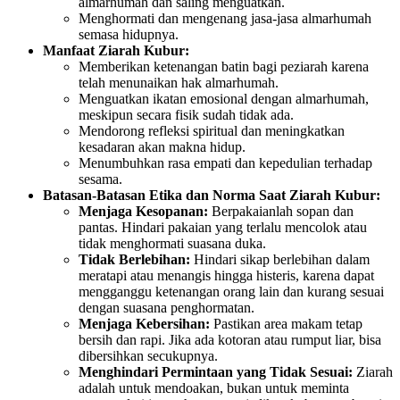
almarhumah dan saling menguatkan.
Menghormati dan mengenang jasa-jasa almarhumah
semasa hidupnya.
Manfaat Ziarah Kubur:
Memberikan ketenangan batin bagi peziarah karena
telah menunaikan hak almarhumah.
Menguatkan ikatan emosional dengan almarhumah,
meskipun secara fisik sudah tidak ada.
Mendorong refleksi spiritual dan meningkatkan
kesadaran akan makna hidup.
Menumbuhkan rasa empati dan kepedulian terhadap
sesama.
Batasan-Batasan Etika dan Norma Saat Ziarah Kubur:
Menjaga Kesopanan:
Berpakaianlah sopan dan
pantas. Hindari pakaian yang terlalu mencolok atau
tidak menghormati suasana duka.
Tidak Berlebihan:
Hindari sikap berlebihan dalam
meratapi atau menangis hingga histeris, karena dapat
mengganggu ketenangan orang lain dan kurang sesuai
dengan suasana penghormatan.
Menjaga Kebersihan:
Pastikan area makam tetap
bersih dan rapi. Jika ada kotoran atau rumput liar, bisa
dibersihkan secukupnya.
Menghindari Permintaan yang Tidak Sesuai:
Ziarah
adalah untuk mendoakan, bukan untuk meminta