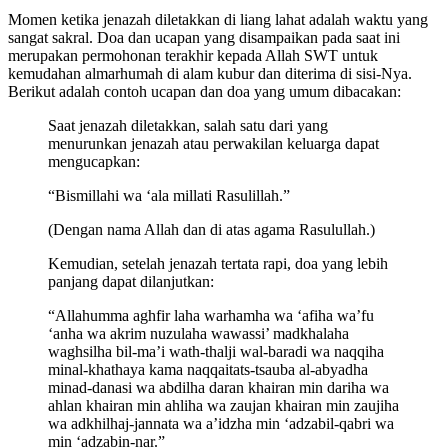
Momen ketika jenazah diletakkan di liang lahat adalah waktu yang
sangat sakral. Doa dan ucapan yang disampaikan pada saat ini
merupakan permohonan terakhir kepada Allah SWT untuk
kemudahan almarhumah di alam kubur dan diterima di sisi-Nya.
Berikut adalah contoh ucapan dan doa yang umum dibacakan:
Saat jenazah diletakkan, salah satu dari yang
menurunkan jenazah atau perwakilan keluarga dapat
mengucapkan:
“Bismillahi wa ‘ala millati Rasulillah.”
(Dengan nama Allah dan di atas agama Rasulullah.)
Kemudian, setelah jenazah tertata rapi, doa yang lebih
panjang dapat dilanjutkan:
“Allahumma aghfir laha warhamha wa ‘afiha wa’fu
‘anha wa akrim nuzulaha wawassi’ madkhalaha
waghsilha bil-ma’i wath-thalji wal-baradi wa naqqiha
minal-khathaya kama naqqaitats-tsauba al-abyadha
minad-danasi wa abdilha daran khairan min dariha wa
ahlan khairan min ahliha wa zaujan khairan min zaujiha
wa adkhilhaj-jannata wa a’idzha min ‘adzabil-qabri wa
min ‘adzabin-nar.”