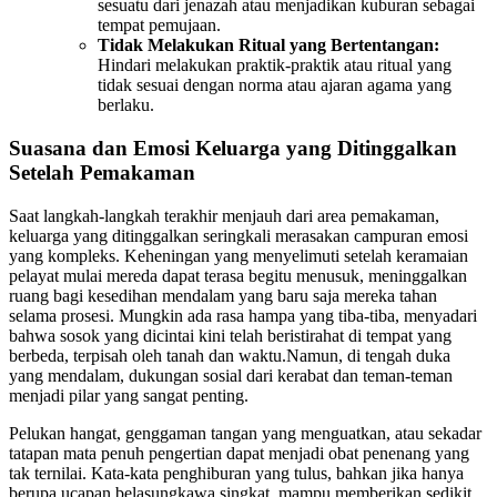
sesuatu dari jenazah atau menjadikan kuburan sebagai
tempat pemujaan.
Tidak Melakukan Ritual yang Bertentangan:
Hindari melakukan praktik-praktik atau ritual yang
tidak sesuai dengan norma atau ajaran agama yang
berlaku.
Suasana dan Emosi Keluarga yang Ditinggalkan
Setelah Pemakaman
Saat langkah-langkah terakhir menjauh dari area pemakaman,
keluarga yang ditinggalkan seringkali merasakan campuran emosi
yang kompleks. Keheningan yang menyelimuti setelah keramaian
pelayat mulai mereda dapat terasa begitu menusuk, meninggalkan
ruang bagi kesedihan mendalam yang baru saja mereka tahan
selama prosesi. Mungkin ada rasa hampa yang tiba-tiba, menyadari
bahwa sosok yang dicintai kini telah beristirahat di tempat yang
berbeda, terpisah oleh tanah dan waktu.Namun, di tengah duka
yang mendalam, dukungan sosial dari kerabat dan teman-teman
menjadi pilar yang sangat penting.
Pelukan hangat, genggaman tangan yang menguatkan, atau sekadar
tatapan mata penuh pengertian dapat menjadi obat penenang yang
tak ternilai. Kata-kata penghiburan yang tulus, bahkan jika hanya
berupa ucapan belasungkawa singkat, mampu memberikan sedikit