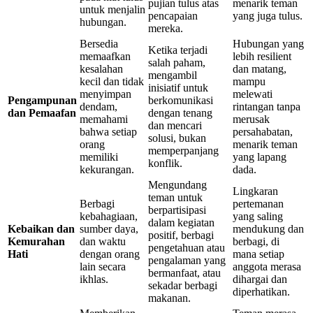
pujian tulus atas
menarik teman
untuk menjalin
pencapaian
yang juga tulus.
hubungan.
mereka.
Bersedia
Hubungan yang
Ketika terjadi
memaafkan
lebih resilient
salah paham,
kesalahan
dan matang,
mengambil
kecil dan tidak
mampu
inisiatif untuk
menyimpan
melewati
Pengampunan
berkomunikasi
dendam,
rintangan tanpa
dan Pemaafan
dengan tenang
memahami
merusak
dan mencari
bahwa setiap
persahabatan,
solusi, bukan
orang
menarik teman
memperpanjang
memiliki
yang lapang
konflik.
kekurangan.
dada.
Mengundang
Lingkaran
teman untuk
Berbagi
pertemanan
berpartisipasi
kebahagiaan,
yang saling
dalam kegiatan
Kebaikan dan
sumber daya,
mendukung dan
positif, berbagi
Kemurahan
dan waktu
berbagi, di
pengetahuan atau
Hati
dengan orang
mana setiap
pengalaman yang
lain secara
anggota merasa
bermanfaat, atau
ikhlas.
dihargai dan
sekadar berbagi
diperhatikan.
makanan.