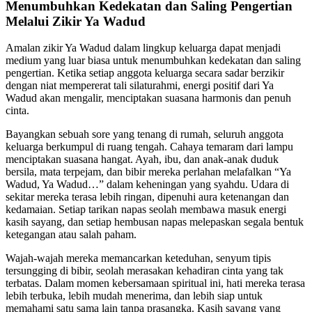
Menumbuhkan Kedekatan dan Saling Pengertian
Melalui Zikir Ya Wadud
Amalan zikir Ya Wadud dalam lingkup keluarga dapat menjadi
medium yang luar biasa untuk menumbuhkan kedekatan dan saling
pengertian. Ketika setiap anggota keluarga secara sadar berzikir
dengan niat mempererat tali silaturahmi, energi positif dari Ya
Wadud akan mengalir, menciptakan suasana harmonis dan penuh
cinta.
Bayangkan sebuah sore yang tenang di rumah, seluruh anggota
keluarga berkumpul di ruang tengah. Cahaya temaram dari lampu
menciptakan suasana hangat. Ayah, ibu, dan anak-anak duduk
bersila, mata terpejam, dan bibir mereka perlahan melafalkan “Ya
Wadud, Ya Wadud…” dalam keheningan yang syahdu. Udara di
sekitar mereka terasa lebih ringan, dipenuhi aura ketenangan dan
kedamaian. Setiap tarikan napas seolah membawa masuk energi
kasih sayang, dan setiap hembusan napas melepaskan segala bentuk
ketegangan atau salah paham.
Wajah-wajah mereka memancarkan keteduhan, senyum tipis
tersungging di bibir, seolah merasakan kehadiran cinta yang tak
terbatas. Dalam momen kebersamaan spiritual ini, hati mereka terasa
lebih terbuka, lebih mudah menerima, dan lebih siap untuk
memahami satu sama lain tanpa prasangka. Kasih sayang yang