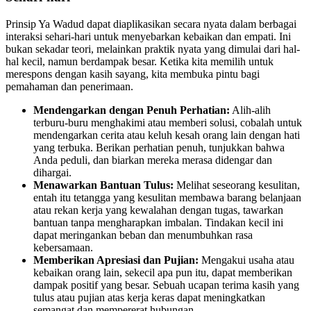
Prinsip Ya Wadud dapat diaplikasikan secara nyata dalam berbagai
interaksi sehari-hari untuk menyebarkan kebaikan dan empati. Ini
bukan sekadar teori, melainkan praktik nyata yang dimulai dari hal-
hal kecil, namun berdampak besar. Ketika kita memilih untuk
merespons dengan kasih sayang, kita membuka pintu bagi
pemahaman dan penerimaan.
Mendengarkan dengan Penuh Perhatian:
Alih-alih
terburu-buru menghakimi atau memberi solusi, cobalah untuk
mendengarkan cerita atau keluh kesah orang lain dengan hati
yang terbuka. Berikan perhatian penuh, tunjukkan bahwa
Anda peduli, dan biarkan mereka merasa didengar dan
dihargai.
Menawarkan Bantuan Tulus:
Melihat seseorang kesulitan,
entah itu tetangga yang kesulitan membawa barang belanjaan
atau rekan kerja yang kewalahan dengan tugas, tawarkan
bantuan tanpa mengharapkan imbalan. Tindakan kecil ini
dapat meringankan beban dan menumbuhkan rasa
kebersamaan.
Memberikan Apresiasi dan Pujian:
Mengakui usaha atau
kebaikan orang lain, sekecil apa pun itu, dapat memberikan
dampak positif yang besar. Sebuah ucapan terima kasih yang
tulus atau pujian atas kerja keras dapat meningkatkan
semangat dan mempererat hubungan.