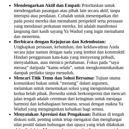
Mendengarkan Aktif dan Empati:
Prioritaskan untuk
mendengarkan pasangan atau pihak lain secara aktif, tanpa
interupsi atau penilaian. Cobalah untuk menempatkan diri
pada posisi mereka dan memahami perspektif serta perasaan
yang mendasari perkataan mereka. Ini adalah manifestasi
langsung dari kasih sayang Ya Wadud yang ingin memahami
dan menerima.
Berbicara dengan Kejujuran dan Kelembutan:
Ungkapkan perasaan, kebutuhan, dan kekhawatiran Anda
secara jujur namun dengan nada yang lembut dan konstruktif.
Hindari penggunaan kata-kata yang menyerang pribadi,
menyalahkan, atau memicu pertahanan. Fokus pada “saya
merasa” daripada “kamu selalu”, untuk mengkomunikasikan
dampak perilaku tanpa menuduh.
Mencari Titik Temu dan Solusi Bersama:
Tujuan utama
komunikasi bukan untuk “menang” dalam argumen,
melainkan untuk menemukan solusi yang menguntungkan
kedua belah pihak. Bersedia untuk berkompromi dan mencari
jalan tengah adalah cerminan dari keinginan untuk menjaga
harmoni dan kebahagiaan bersama, sesuai dengan makna Ya
Wadud yang menginginkan kebaikan bagi semua.
Menyatakan Apresiasi dan Pengakuan:
Bahkan di tengah
diskusi sulit, penting untuk tetap mengakui dan menghargai
nilai positif dalam hubungan dan upaya yang telah dilakukan