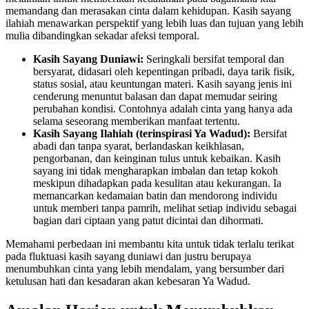
memandang dan merasakan cinta dalam kehidupan. Kasih sayang
ilahiah menawarkan perspektif yang lebih luas dan tujuan yang lebih
mulia dibandingkan sekadar afeksi temporal.
Kasih Sayang Duniawi:
Seringkali bersifat temporal dan
bersyarat, didasari oleh kepentingan pribadi, daya tarik fisik,
status sosial, atau keuntungan materi. Kasih sayang jenis ini
cenderung menuntut balasan dan dapat memudar seiring
perubahan kondisi. Contohnya adalah cinta yang hanya ada
selama seseorang memberikan manfaat tertentu.
Kasih Sayang Ilahiah (terinspirasi Ya Wadud):
Bersifat
abadi dan tanpa syarat, berlandaskan keikhlasan,
pengorbanan, dan keinginan tulus untuk kebaikan. Kasih
sayang ini tidak mengharapkan imbalan dan tetap kokoh
meskipun dihadapkan pada kesulitan atau kekurangan. Ia
memancarkan kedamaian batin dan mendorong individu
untuk memberi tanpa pamrih, melihat setiap individu sebagai
bagian dari ciptaan yang patut dicintai dan dihormati.
Memahami perbedaan ini membantu kita untuk tidak terlalu terikat
pada fluktuasi kasih sayang duniawi dan justru berupaya
menumbuhkan cinta yang lebih mendalam, yang bersumber dari
ketulusan hati dan kesadaran akan kebesaran Ya Wadud.