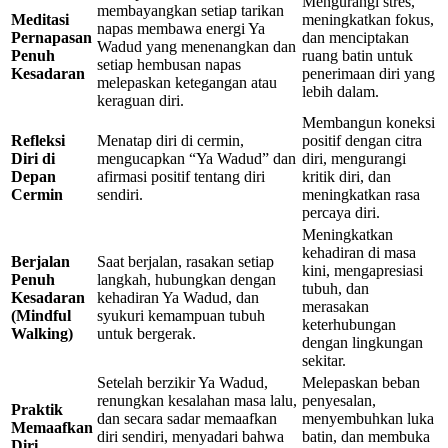
Mengurangi stres,
membayangkan setiap tarikan
Meditasi
meningkatkan fokus,
napas membawa energi Ya
Pernapasan
dan menciptakan
Wadud yang menenangkan dan
Penuh
ruang batin untuk
setiap hembusan napas
Kesadaran
penerimaan diri yang
melepaskan ketegangan atau
lebih dalam.
keraguan diri.
Membangun koneksi
Refleksi
Menatap diri di cermin,
positif dengan citra
Diri di
mengucapkan “Ya Wadud” dan
diri, mengurangi
Depan
afirmasi positif tentang diri
kritik diri, dan
Cermin
sendiri.
meningkatkan rasa
percaya diri.
Meningkatkan
kehadiran di masa
Berjalan
Saat berjalan, rasakan setiap
kini, mengapresiasi
Penuh
langkah, hubungkan dengan
tubuh, dan
Kesadaran
kehadiran Ya Wadud, dan
merasakan
(Mindful
syukuri kemampuan tubuh
keterhubungan
Walking)
untuk bergerak.
dengan lingkungan
sekitar.
Setelah berzikir Ya Wadud,
Melepaskan beban
renungkan kesalahan masa lalu,
penyesalan,
Praktik
dan secara sadar memaafkan
menyembuhkan luka
Memaafkan
diri sendiri, menyadari bahwa
batin, dan membuka
Diri