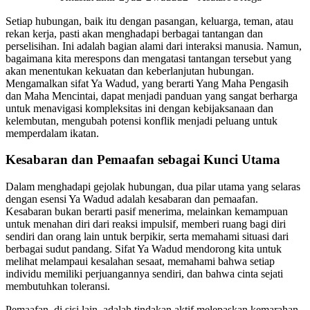
Setiap hubungan, baik itu dengan pasangan, keluarga, teman, atau
rekan kerja, pasti akan menghadapi berbagai tantangan dan
perselisihan. Ini adalah bagian alami dari interaksi manusia. Namun,
bagaimana kita merespons dan mengatasi tantangan tersebut yang
akan menentukan kekuatan dan keberlanjutan hubungan.
Mengamalkan sifat Ya Wadud, yang berarti Yang Maha Pengasih
dan Maha Mencintai, dapat menjadi panduan yang sangat berharga
untuk menavigasi kompleksitas ini dengan kebijaksanaan dan
kelembutan, mengubah potensi konflik menjadi peluang untuk
memperdalam ikatan.
Kesabaran dan Pemaafan sebagai Kunci Utama
Dalam menghadapi gejolak hubungan, dua pilar utama yang selaras
dengan esensi Ya Wadud adalah kesabaran dan pemaafan.
Kesabaran bukan berarti pasif menerima, melainkan kemampuan
untuk menahan diri dari reaksi impulsif, memberi ruang bagi diri
sendiri dan orang lain untuk berpikir, serta memahami situasi dari
berbagai sudut pandang. Sifat Ya Wadud mendorong kita untuk
melihat melampaui kesalahan sesaat, memahami bahwa setiap
individu memiliki perjuangannya sendiri, dan bahwa cinta sejati
membutuhkan toleransi.
Pemaafan, di sisi lain, adalah tindakan aktif melepaskan kemarahan