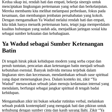
Kedua sikap ini, rendah hati dan empati, bekerja sinergis untuk
menciptakan lingkungan pertemanan yang sehat dan berkelanjutan.
Mereka membantu kita melihat melampaui perbedaan, fokus pada
kesamaan, dan membangun jembatan persahabatan yang kokoh.
Dengan mengamalkan Ya Wadud melalui rendah hati dan empati,
kita tidak hanya menarik pertemanan baru, tetapi juga memperdalam
kualitas hubungan yang sudah ada, menjadikan jaringan sosial kita
sebagai sumber kekuatan dan kebahagiaan.
Ya Wadud sebagai Sumber Ketenangan
Batin
Di tengah hiruk pikuk kehidupan modern yang serba cepat dan
penuh tuntutan, pencarian akan ketenangan batin menjadi sebuah
kebutuhan esensial. Banyak individu merasa terjebak dalam
lingkaran stres dan kecemasan, mendambakan sebuah oase spiritual
yang dapat menenangkan jiwa. Dalam konteks ini, zikir “Ya
Wadud” menawarkan sebuah jalan menuju kedamaian internal yang
mendalam, berfungsi sebagai jangkar spiritual di tengah badai
kehidupan.
Mengamalkan zikir ini bukan sekadar rutinitas verbal, melainkan
sebuah praktik kontemplatif yang mengajak hati dan pikiran untuk
terhubung dengan sumber cinta dan kasih sayang Ilahi. Zikir “Ya