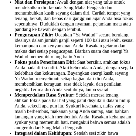
Niat dan Persiapan:
Awali dengan niat yang tulus untuk
mendekatkan diri kepada Sang Maha Pengasih dan
menumbuhkan kasih sayang dalam diri. Carilah tempat yang
tenang, bersih, dan bebas dari gangguan agar Anda bisa fokus
sepenuhnya. Duduklah dengan nyaman, pejamkan mata atau
pandang ke bawah dengan lembut.
Pengucapan Zikir:
Ucapkan “Ya Wadud” secara berulang,
idealnya dalam jumlah ganjil seperti 100 kali atau lebih, sesuai
kemampuan dan kenyamanan Anda. Rasakan getaran dan
makna dari setiap pengucapan. Biarkan suara dan energi Ya
Wadud memenuhi ruang batin Anda.
Fokus pada Penerimaan Diri:
Saat berzikir, arahkan fokus
Anda pada diri sendiri. Akui keberadaan Anda, dengan segala
kelebihan dan kekurangan. Bayangkan energi kasih sayang
Ya Wadud menyelimuti setiap bagian dari diri Anda,
membersihkan keraguan, rasa tidak layak, dan penilaian
negatif. Terima diri Anda seutuhnya, tanpa syarat.
Memperdalam Rasa Syukur:
Setelah merasa tenang,
alihkan fokus pada hal-hal yang patut disyukuri dalam hidup
Anda, sekecil apa pun itu. Syukuri kesehatan, nafas yang
masih berhembus, makanan yang Anda santap, atau bahkan
tantangan yang telah membentuk Anda. Rasakan kehangatan
syukur yang memenuhi hati, mengakui bahwa semua adalah
anugerah dari Sang Maha Pengasih.
Integrasi dalam Kehidupan:
Setelah sesi zikir, bawa