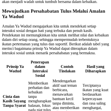
akan menjadi wadah untuk tumbuh bersama dalam kebaikan.
Mewujudkan Persahabatan Tulus Melalui Amalan
Ya Wadud
Amalan Ya Wadud mengajarkan kita untuk mendekati setiap
interaksi sosial dengan hati yang terbuka dan penuh kasih.
Pendekatan ini memungkinkan kita untuk melihat nilai dan kebaikan
dalam diri setiap orang, sehingga mempermudah terbentuknya
ikatan pertemanan yang tulus dan suportif. Berikut adalah tabel yang
merinci bagaimana prinsip Ya Wadud dapat diterapkan dalam
interaksi sosial untuk menarik persahabatan yang bermakna.
Penerapan
Prinsip Ya
dalam
Contoh
Hasil yang
Wadud
Interaksi
Tindakan
Diharapkan
Sosial
Mendengarkan
Memberikan
aktif saat teman
Terciptanya
perhatian dan
berbicara,
ikatan yang kuat
kebaikan
menawarkan
berdasarkan
Cinta dan
tanpa
bantuan kecil
kepercayaan
Kasih Sayang
mengharapkan
tanpa diminta,
dan rasa saling
Tanpa Syarat
balasan, fokus
atau memberikan
menghargai,
pada niat tulus