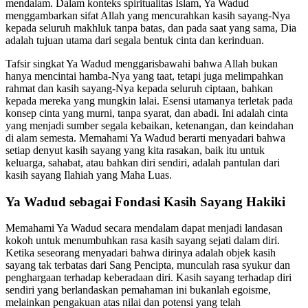
mendalam. Dalam konteks spiritualitas Islam, Ya Wadud
menggambarkan sifat Allah yang mencurahkan kasih sayang-Nya
kepada seluruh makhluk tanpa batas, dan pada saat yang sama, Dia
adalah tujuan utama dari segala bentuk cinta dan kerinduan.
Tafsir singkat Ya Wadud menggarisbawahi bahwa Allah bukan
hanya mencintai hamba-Nya yang taat, tetapi juga melimpahkan
rahmat dan kasih sayang-Nya kepada seluruh ciptaan, bahkan
kepada mereka yang mungkin lalai. Esensi utamanya terletak pada
konsep cinta yang murni, tanpa syarat, dan abadi. Ini adalah cinta
yang menjadi sumber segala kebaikan, ketenangan, dan keindahan
di alam semesta. Memahami Ya Wadud berarti menyadari bahwa
setiap denyut kasih sayang yang kita rasakan, baik itu untuk
keluarga, sahabat, atau bahkan diri sendiri, adalah pantulan dari
kasih sayang Ilahiah yang Maha Luas.
Ya Wadud sebagai Fondasi Kasih Sayang Hakiki
Memahami Ya Wadud secara mendalam dapat menjadi landasan
kokoh untuk menumbuhkan rasa kasih sayang sejati dalam diri.
Ketika seseorang menyadari bahwa dirinya adalah objek kasih
sayang tak terbatas dari Sang Pencipta, munculah rasa syukur dan
penghargaan terhadap keberadaan diri. Kasih sayang terhadap diri
sendiri yang berlandaskan pemahaman ini bukanlah egoisme,
melainkan pengakuan atas nilai dan potensi yang telah