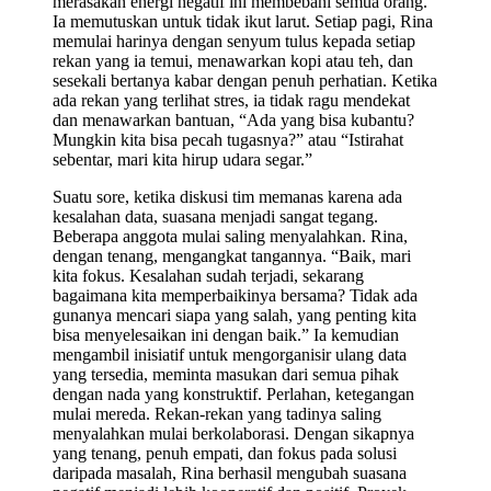
merasakan energi negatif ini membebani semua orang.
Ia memutuskan untuk tidak ikut larut. Setiap pagi, Rina
memulai harinya dengan senyum tulus kepada setiap
rekan yang ia temui, menawarkan kopi atau teh, dan
sesekali bertanya kabar dengan penuh perhatian. Ketika
ada rekan yang terlihat stres, ia tidak ragu mendekat
dan menawarkan bantuan, “Ada yang bisa kubantu?
Mungkin kita bisa pecah tugasnya?” atau “Istirahat
sebentar, mari kita hirup udara segar.”
Suatu sore, ketika diskusi tim memanas karena ada
kesalahan data, suasana menjadi sangat tegang.
Beberapa anggota mulai saling menyalahkan. Rina,
dengan tenang, mengangkat tangannya. “Baik, mari
kita fokus. Kesalahan sudah terjadi, sekarang
bagaimana kita memperbaikinya bersama? Tidak ada
gunanya mencari siapa yang salah, yang penting kita
bisa menyelesaikan ini dengan baik.” Ia kemudian
mengambil inisiatif untuk mengorganisir ulang data
yang tersedia, meminta masukan dari semua pihak
dengan nada yang konstruktif. Perlahan, ketegangan
mulai mereda. Rekan-rekan yang tadinya saling
menyalahkan mulai berkolaborasi. Dengan sikapnya
yang tenang, penuh empati, dan fokus pada solusi
daripada masalah, Rina berhasil mengubah suasana