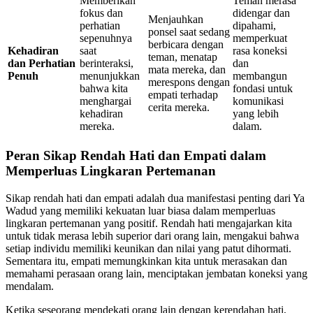
Memberikan
Teman merasa
fokus dan
didengar dan
Menjauhkan
perhatian
dipahami,
ponsel saat sedang
sepenuhnya
memperkuat
berbicara dengan
Kehadiran
saat
rasa koneksi
teman, menatap
dan Perhatian
berinteraksi,
dan
mata mereka, dan
Penuh
menunjukkan
membangun
merespons dengan
bahwa kita
fondasi untuk
empati terhadap
menghargai
komunikasi
cerita mereka.
kehadiran
yang lebih
mereka.
dalam.
Peran Sikap Rendah Hati dan Empati dalam
Memperluas Lingkaran Pertemanan
Sikap rendah hati dan empati adalah dua manifestasi penting dari Ya
Wadud yang memiliki kekuatan luar biasa dalam memperluas
lingkaran pertemanan yang positif. Rendah hati mengajarkan kita
untuk tidak merasa lebih superior dari orang lain, mengakui bahwa
setiap individu memiliki keunikan dan nilai yang patut dihormati.
Sementara itu, empati memungkinkan kita untuk merasakan dan
memahami perasaan orang lain, menciptakan jembatan koneksi yang
mendalam.
Ketika seseorang mendekati orang lain dengan kerendahan hati,