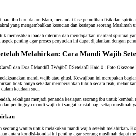
 para ibu baru dalam Islam, menandai fase pemulihan fisik dan spiritua
al sakral yang mengembalikan kesucian dan kesiapan seorang Muslimah u
uk memastikan ibadah diterima dan mendapatkan manfaat spiritual yang 
a aspek penting agar proses penyucian ini dapat dijalankan dengan pe
etelah Melahirkan: Cara Mandi Wajib Set
melaksanakan mandi wajib atau ghusl. Kewajiban ini merupakan bagian 
ahirkan tidak hanya sekadar membersihkan tubuh secara fisik, melaink
 dalam keadaan suci.
ibadah, sekaligus menjadi penanda kesiapan seorang ibu untuk kembali
dan pentingnya mandi wajib ini sangat krusial bagi setiap muslimah y
hirkan
 seorang wanita untuk melakukan mandi wajib setelah melahirkan. Kond
aan antara kondisi-kondisi ini penting agar seorang muslimah dapat 