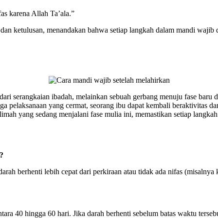
as karena Allah Ta’ala.”
an dan ketulusan, menandakan bahwa setiap langkah dalam mandi wajib
dari serangkaian ibadah, melainkan sebuah gerbang menuju fase baru d
ngga pelaksanaan yang cermat, seorang ibu dapat kembali beraktivitas
mah yang sedang menjalani fase mulia ini, memastikan setiap langka
?
darah berhenti lebih cepat dari perkiraan atau tidak ada nifas (misaln
ara 40 hingga 60 hari. Jika darah berhenti sebelum batas waktu terseb