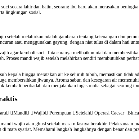
uci secara lahir dan batin, seorang ibu baru akan merasakan peningkata
ta lingkungan sosial.
setelah melahirkan adalah gambaran tentang ketenangan dan pemurnia
ncuran atau menggunakan gayung, dengan niat tulus di dalam hati untu
wajib agar kembali suci. Tata caranya melibatkan niat dan membersihk
 sah. Proses mandi wajib setelah melahirkan sendiri membutuhkan perh
uh kepala hingga meratakan air ke seluruh tubuh, memastikan tidak ad
ya juga membersihkan jiwanya. Aroma sabun dan kesegaran air memenu
ntuk kembali beribadah dan menjalankan tugas mulia sebagai seorang ibu
aktis
andi wajib atau ghusl setelah masa nifasnya berakhir. Pelaksanaan man
sah di mata syariat. Memahami langkah-langkahnya dengan benar dan p