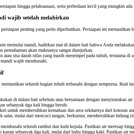
 persiapan hingga pelaksanaan, serta perbedaan kecil yang mungkin ada
i wajib setelah melahirkan
ersiapan penting yang perlu diperhatikan. Persiapan ini memastikan ba
elum memulai mandi, hadirkan niat di dalam hati bahwa Anda melakuka
amun pemahaman akan maknanya sangat dianjurkan.
 atau sisa darah nifas yang masih menempel pada tubuh, terutama di 
r mandi wajib membasahi.
if
k memastikan seluruh bagian tubuh terbasahi dengan sempurna. Ikuti la
akukan di dalam hati sebelum atau bersamaan dengan menyiramkan air 
an sebanyak tiga kali hingga bersih.
ri untuk membersihkan kemaluan dan area sekitarnya dari kotoran atau s
alat, mulai dari mencuci tangan, berkumur, membersihkan hidung (is
r membasahi seluruh rambut dan kulit kepala. Pastikan air meresap hing
kanan sebanyak tiga kali, mulai dari bahu hingga kaki. Pastikan air me