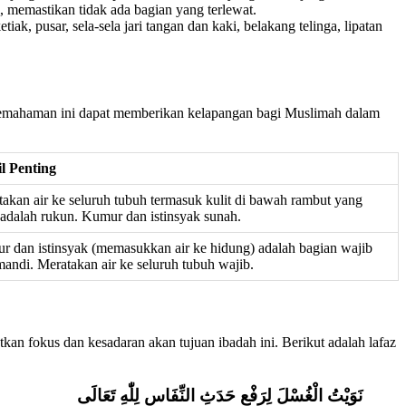
, memastikan tidak ada bagian yang terlewat.
ak, pusar, sela-sela jari tangan dan kaki, belakang telinga, lipatan
. Pemahaman ini dapat memberikan kelapangan bagi Muslimah dalam
il Penting
akan air ke seluruh tubuh termasuk kulit di bawah rambut yang
 adalah rukun. Kumur dan istinsyak sunah.
 dan istinsyak (memasukkan air ke hidung) adalah bagian wajib
mandi. Meratakan air ke seluruh tubuh wajib.
n fokus dan kesadaran akan tujuan ibadah ini. Berikut adalah lafaz
نَوَيْتُ الْغُسْلَ لِرَفْعِ حَدَثِ النِّفَاسِ لِلّٰهِ تَعَالَى