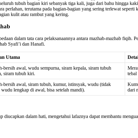
uruh tubuh bagian kiri sebanyak tiga kali, juga dari bahu hingga kaki
 perlahan, terutama pada bagian-bagian yang sering terlewat seperti keti
agian kulit atau rambut yang kering.
zhab
perbedaan dalam tata cara pelaksanaannya antara mazhab-mazhab fiqih
hab Syafi’i dan Hanafi.
an Utama
Deta
h-bersih awal, wudu sempurna, siram kepala, siram tubuh
Merat
, siram tubuh kiri.
tebal
h-bersih awal, siram tubuh, kumur, istinsyak, wudu (tidak
Kumur
 wudu lengkap di awal, bisa setelah mandi).
dari 
p diucapkan dalam hati, mengetahui lafaznya dapat membantu menguatka