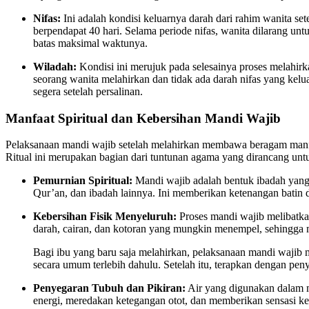
Nifas:
Ini adalah kondisi keluarnya darah dari rahim wanita s
berpendapat 40 hari. Selama periode nifas, wanita dilarang un
batas maksimal waktunya.
Wiladah:
Kondisi ini merujuk pada selesainya proses melahirk
seorang wanita melahirkan dan tidak ada darah nifas yang kelua
segera setelah persalinan.
Manfaat Spiritual dan Kebersihan Mandi Wajib
Pelaksanaan mandi wajib setelah melahirkan membawa beragam manfaat,
Ritual ini merupakan bagian dari tuntunan agama yang dirancang un
Pemurnian Spiritual:
Mandi wajib adalah bentuk ibadah yang
Qur’an, dan ibadah lainnya. Ini memberikan ketenangan batin d
Kebersihan Fisik Menyeluruh:
Proses mandi wajib melibatkan
darah, cairan, dan kotoran yang mungkin menempel, sehingga 
Bagi ibu yang baru saja melahirkan, pelaksanaan mandi wajib
secara umum terlebih dahulu. Setelah itu, terapkan dengan pen
Penyegaran Tubuh dan Pikiran:
Air yang digunakan dalam m
energi, meredakan ketegangan otot, dan memberikan sensasi ke