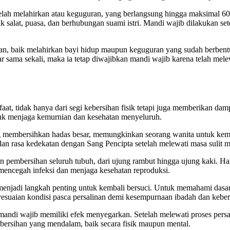
etelah melahirkan atau keguguran, yang berlangsung hingga maksimal 6
tuk salat, puasa, dan berhubungan suami istri. Mandi wajib dilakukan s
an, baik melahirkan bayi hidup maupun keguguran yang sudah berbentuk
r sama sekali, maka ia tetap diwajibkan mandi wajib karena telah melew
 tidak hanya dari segi kebersihan fisik tetapi juga memberikan dampak
tuk menjaga kemurnian dan kesehatan menyeluruh.
 membersihkan hadas besar, memungkinkan seorang wanita untuk kemba
an rasa kedekatan dengan Sang Pencipta setelah melewati masa sulit m
 pembersihan seluruh tubuh, dari ujung rambut hingga ujung kaki. Hal 
mencegah infeksi dan menjaga kesehatan reproduksi.
 menjadi langkah penting untuk kembali bersuci. Untuk memahami dasa
yesuaian kondisi pasca persalinan demi kesempurnaan ibadah dan kebers
andi wajib memiliki efek menyegarkan. Setelah melewati proses pers
bersihan yang mendalam, baik secara fisik maupun mental.