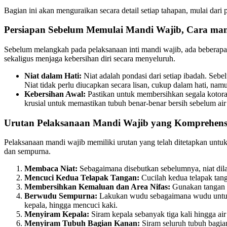
Bagian ini akan menguraikan secara detail setiap tahapan, mulai dari
Persiapan Sebelum Memulai Mandi Wajib, Cara mand
Sebelum melangkah pada pelaksanaan inti mandi wajib, ada beberapa p
sekaligus menjaga kebersihan diri secara menyeluruh.
Niat dalam Hati:
Niat adalah pondasi dari setiap ibadah. Seb
Niat tidak perlu diucapkan secara lisan, cukup dalam hati, n
Kebersihan Awal:
Pastikan untuk membersihkan segala kotoran
krusial untuk memastikan tubuh benar-benar bersih sebelum ai
Urutan Pelaksanaan Mandi Wajib yang Komprehens
Pelaksanaan mandi wajib memiliki urutan yang telah ditetapkan untu
dan sempurna.
Membaca Niat:
Sebagaimana disebutkan sebelumnya, niat dil
Mencuci Kedua Telapak Tangan:
Cucilah kedua telapak tang
Membersihkan Kemaluan dan Area Nifas:
Gunakan tangan ki
Berwudu Sempurna:
Lakukan wudu sebagaimana wudu untuk s
kepala, hingga mencuci kaki.
Menyiram Kepala:
Siram kepala sebanyak tiga kali hingga ai
Menyiram Tubuh Bagian Kanan:
Siram seluruh tubuh bagian 