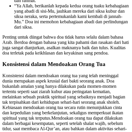
dan rahmat.
“Ya Allah, berikanlah kepada kedua orang tuaku kebahagiaan
yang abadi di sisi-Mu, jauhkan mereka dari siksa kubur dan
siksa neraka, serta pertemukanlah kami kembali di jannah-
Mu.” Doa ini memohon kebahagiaan abadi dan perlindungan
dari siksa.
Penting untuk diingat bahwa doa tidak harus selalu dalam bahasa
Arab. Berdoa dengan bahasa yang kita pahami dan rasakan dari hati
juga sangat dianjurkan, asalkan maknanya baik dan tulus. Kualitas
doa terletak pada keikhlasan dan keyakinan sang pendoa.
Konsistensi dalam Mendoakan Orang Tua
Konsistensi dalam mendoakan orang tua yang telah meninggal
dunia merupakan aspek krusial dari bakti seorang anak. Doa
bukanlah amalan yang hanya dilakukan pada momen-momen
tertentu seperti saat ziarah kubur atau peringatan kematian,
melainkan sebuah praktik spiritual yang sebaiknya menjadi bagian
tak terpisahkan dari kehidupan sehari-hari seorang anak sholeh.
Kebiasaan mendoakan orang tua secara rutin menunjukkan cinta
dan kepedulian yang berkelanjutan, sekaligus memperkuat ikatan
spiritual yang tak terputus.Mendoakan orang tua dapat dilakukan
dalam berbagai kesempatan, seperti setelah shalat wajib, sebelum
tidur, saat membaca Al-Qur’an, atau bahkan dalam aktivitas sehari-