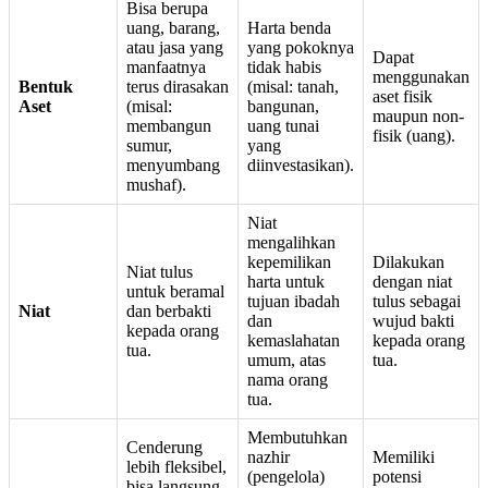
Bisa berupa
uang, barang,
Harta benda
atau jasa yang
yang pokoknya
Dapat
manfaatnya
tidak habis
menggunakan
Bentuk
terus dirasakan
(misal: tanah,
aset fisik
Aset
(misal:
bangunan,
maupun non-
membangun
uang tunai
fisik (uang).
sumur,
yang
menyumbang
diinvestasikan).
mushaf).
Niat
mengalihkan
kepemilikan
Dilakukan
Niat tulus
harta untuk
dengan niat
untuk beramal
tujuan ibadah
tulus sebagai
Niat
dan berbakti
dan
wujud bakti
kepada orang
kemaslahatan
kepada orang
tua.
umum, atas
tua.
nama orang
tua.
Membutuhkan
Cenderung
nazhir
Memiliki
lebih fleksibel,
(pengelola)
potensi
bisa langsung