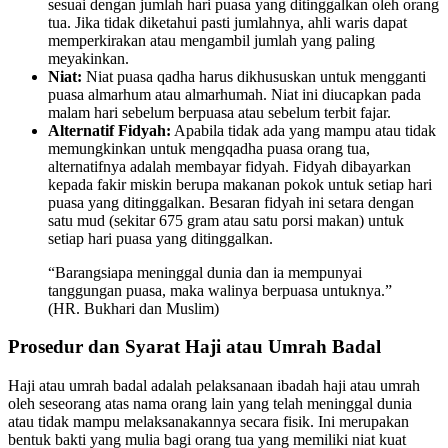
sesuai dengan jumlah hari puasa yang ditinggalkan oleh orang
tua. Jika tidak diketahui pasti jumlahnya, ahli waris dapat
memperkirakan atau mengambil jumlah yang paling
meyakinkan.
Niat:
Niat puasa qadha harus dikhususkan untuk mengganti
puasa almarhum atau almarhumah. Niat ini diucapkan pada
malam hari sebelum berpuasa atau sebelum terbit fajar.
Alternatif Fidyah:
Apabila tidak ada yang mampu atau tidak
memungkinkan untuk mengqadha puasa orang tua,
alternatifnya adalah membayar fidyah. Fidyah dibayarkan
kepada fakir miskin berupa makanan pokok untuk setiap hari
puasa yang ditinggalkan. Besaran fidyah ini setara dengan
satu mud (sekitar 675 gram atau satu porsi makan) untuk
setiap hari puasa yang ditinggalkan.
“Barangsiapa meninggal dunia dan ia mempunyai
tanggungan puasa, maka walinya berpuasa untuknya.”
(HR. Bukhari dan Muslim)
Prosedur dan Syarat Haji atau Umrah Badal
Haji atau umrah badal adalah pelaksanaan ibadah haji atau umrah
oleh seseorang atas nama orang lain yang telah meninggal dunia
atau tidak mampu melaksanakannya secara fisik. Ini merupakan
bentuk bakti yang mulia bagi orang tua yang memiliki niat kuat