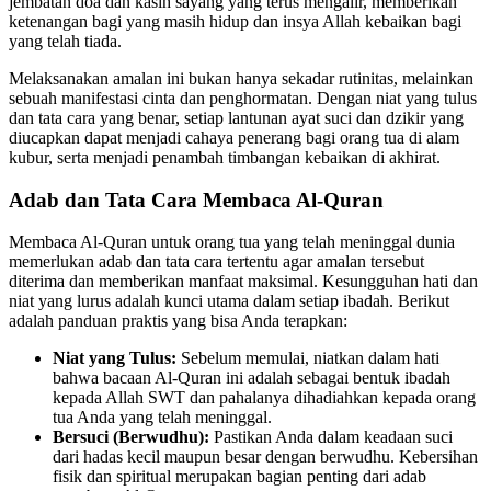
jembatan doa dan kasih sayang yang terus mengalir, memberikan
ketenangan bagi yang masih hidup dan insya Allah kebaikan bagi
yang telah tiada.
Melaksanakan amalan ini bukan hanya sekadar rutinitas, melainkan
sebuah manifestasi cinta dan penghormatan. Dengan niat yang tulus
dan tata cara yang benar, setiap lantunan ayat suci dan dzikir yang
diucapkan dapat menjadi cahaya penerang bagi orang tua di alam
kubur, serta menjadi penambah timbangan kebaikan di akhirat.
Adab dan Tata Cara Membaca Al-Quran
Membaca Al-Quran untuk orang tua yang telah meninggal dunia
memerlukan adab dan tata cara tertentu agar amalan tersebut
diterima dan memberikan manfaat maksimal. Kesungguhan hati dan
niat yang lurus adalah kunci utama dalam setiap ibadah. Berikut
adalah panduan praktis yang bisa Anda terapkan:
Niat yang Tulus:
Sebelum memulai, niatkan dalam hati
bahwa bacaan Al-Quran ini adalah sebagai bentuk ibadah
kepada Allah SWT dan pahalanya dihadiahkan kepada orang
tua Anda yang telah meninggal.
Bersuci (Berwudhu):
Pastikan Anda dalam keadaan suci
dari hadas kecil maupun besar dengan berwudhu. Kebersihan
fisik dan spiritual merupakan bagian penting dari adab