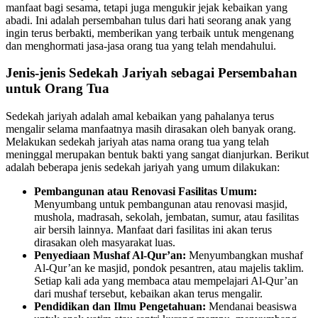
manfaat bagi sesama, tetapi juga mengukir jejak kebaikan yang
abadi. Ini adalah persembahan tulus dari hati seorang anak yang
ingin terus berbakti, memberikan yang terbaik untuk mengenang
dan menghormati jasa-jasa orang tua yang telah mendahului.
Jenis-jenis Sedekah Jariyah sebagai Persembahan
untuk Orang Tua
Sedekah jariyah adalah amal kebaikan yang pahalanya terus
mengalir selama manfaatnya masih dirasakan oleh banyak orang.
Melakukan sedekah jariyah atas nama orang tua yang telah
meninggal merupakan bentuk bakti yang sangat dianjurkan. Berikut
adalah beberapa jenis sedekah jariyah yang umum dilakukan:
Pembangunan atau Renovasi Fasilitas Umum:
Menyumbang untuk pembangunan atau renovasi masjid,
mushola, madrasah, sekolah, jembatan, sumur, atau fasilitas
air bersih lainnya. Manfaat dari fasilitas ini akan terus
dirasakan oleh masyarakat luas.
Penyediaan Mushaf Al-Qur’an:
Menyumbangkan mushaf
Al-Qur’an ke masjid, pondok pesantren, atau majelis taklim.
Setiap kali ada yang membaca atau mempelajari Al-Qur’an
dari mushaf tersebut, kebaikan akan terus mengalir.
Pendidikan dan Ilmu Pengetahuan:
Mendanai beasiswa