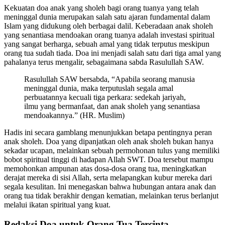
Kekuatan doa anak yang sholeh bagi orang tuanya yang telah
meninggal dunia merupakan salah satu ajaran fundamental dalam
Islam yang didukung oleh berbagai dalil. Keberadaan anak sholeh
yang senantiasa mendoakan orang tuanya adalah investasi spiritual
yang sangat berharga, sebuah amal yang tidak terputus meskipun
orang tua sudah tiada. Doa ini menjadi salah satu dari tiga amal yang
pahalanya terus mengalir, sebagaimana sabda Rasulullah SAW.
Rasulullah SAW bersabda, “Apabila seorang manusia
meninggal dunia, maka terputuslah segala amal
perbuatannya kecuali tiga perkara: sedekah jariyah,
ilmu yang bermanfaat, dan anak sholeh yang senantiasa
mendoakannya.” (HR. Muslim)
Hadis ini secara gamblang menunjukkan betapa pentingnya peran
anak sholeh. Doa yang dipanjatkan oleh anak sholeh bukan hanya
sekadar ucapan, melainkan sebuah permohonan tulus yang memiliki
bobot spiritual tinggi di hadapan Allah SWT. Doa tersebut mampu
memohonkan ampunan atas dosa-dosa orang tua, meningkatkan
derajat mereka di sisi Allah, serta melapangkan kubur mereka dari
segala kesulitan. Ini menegaskan bahwa hubungan antara anak dan
orang tua tidak berakhir dengan kematian, melainkan terus berlanjut
melalui ikatan spiritual yang kuat.
Redaksi Doa untuk Orang Tua Tercinta