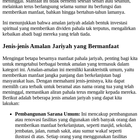
meninggal. Manfaat ini tidak berhenti setelah sehari atau setahun,
melainkan terus berlangsung selama sumur itu berfungsi dan
memberikan manfaat, bahkan hingga bertahun-tahun lamanya.
Ini menunjukkan bahwa amalan jariyah adalah bentuk investasi
spiritual yang memberikan dividen pahala tak terputus, mengalirkan
kebaikan abadi bagi mereka yang telah tiada.
Jenis-jenis Amalan Jariyah yang Bermanfaat
Mengingat betapa besarnya manfaat pahala jariyah, penting bagi kita
untuk mengetahui berbagai bentuk amalan yang termasuk dalam
kategori ini. Amalan-amalan ini memiliki karakteristik umum, yaitu
memberikan manfaat jangka panjang dan berkelanjutan bagi
masyarakat luas. Dengan memahami jenis-jenisnya, kita dapat
memilih cara terbaik untuk beramal atas nama orang tua yang telah
meninggal, memastikan aliran pahala terus mengalir kepada mereka.
Berikut adalah beberapa jenis amalan jariyah yang dapat kita
lakukan:
Pembangunan Sarana Umum:
Ini mencakup pembangunan
atau renovasi fasilitas yang digunakan oleh banyak orang dan
memberikan manfaat berkelanjutan, seperti masjid, sekolah,
jembatan, jalan, rumah sakit, atau sumur wakaf seperti
ilustrasi di atas. Setiap orang yang menggunakan fasilitas