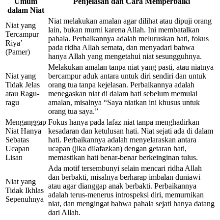
Umum
Penjelasan dan Cara Memperbaiki
dalam Niat
Niat melakukan amalan agar dilihat atau dipuji orang
Niat yang
lain, bukan murni karena Allah. Ini membatalkan
Tercampur
pahala. Perbaikannya adalah meluruskan hati, fokus
Riya’
pada ridha Allah semata, dan menyadari bahwa
(Pamer)
hanya Allah yang mengetahui niat sesungguhnya.
Melakukan amalan tanpa niat yang pasti, atau niatnya
Niat yang
bercampur aduk antara untuk diri sendiri dan untuk
Tidak Jelas
orang tua tanpa kejelasan. Perbaikannya adalah
atau Ragu-
menegaskan niat di dalam hati sebelum memulai
ragu
amalan, misalnya “Saya niatkan ini khusus untuk
orang tua saya.”
Menganggap
Fokus hanya pada lafaz niat tanpa menghadirkan
Niat Hanya
kesadaran dan ketulusan hati. Niat sejati ada di dalam
Sebatas
hati. Perbaikannya adalah menyelaraskan antara
Ucapan
ucapan (jika dilafazkan) dengan getaran hati,
Lisan
memastikan hati benar-benar berkeinginan tulus.
Ada motif tersembunyi selain mencari ridha Allah
dan berbakti, misalnya berharap imbalan duniawi
Niat yang
atau agar dianggap anak berbakti. Perbaikannya
Tidak Ikhlas
adalah terus-menerus introspeksi diri, memurnikan
Sepenuhnya
niat, dan mengingat bahwa pahala sejati hanya datang
dari Allah.