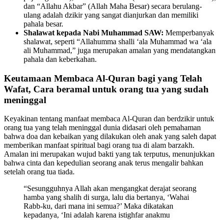
dan “Allahu Akbar” (Allah Maha Besar) secara berulang-
ulang adalah dzikir yang sangat dianjurkan dan memiliki
pahala besar.
Shalawat kepada Nabi Muhammad SAW:
Memperbanyak
shalawat, seperti “Allahumma shalli ‘ala Muhammad wa ‘ala
ali Muhammad,” juga merupakan amalan yang mendatangkan
pahala dan keberkahan.
Keutamaan Membaca Al-Quran bagi yang Telah
Wafat, Cara beramal untuk orang tua yang sudah
meninggal
Keyakinan tentang manfaat membaca Al-Quran dan berdzikir untuk
orang tua yang telah meninggal dunia didasari oleh pemahaman
bahwa doa dan kebaikan yang dilakukan oleh anak yang saleh dapat
memberikan manfaat spiritual bagi orang tua di alam barzakh.
Amalan ini merupakan wujud bakti yang tak terputus, menunjukkan
bahwa cinta dan kepedulian seorang anak terus mengalir bahkan
setelah orang tua tiada.
“Sesungguhnya Allah akan mengangkat derajat seorang
hamba yang shalih di surga, lalu dia bertanya, ‘Wahai
Rabb-ku, dari mana ini semua?’ Maka dikatakan
kepadanya, ‘Ini adalah karena istighfar anakmu