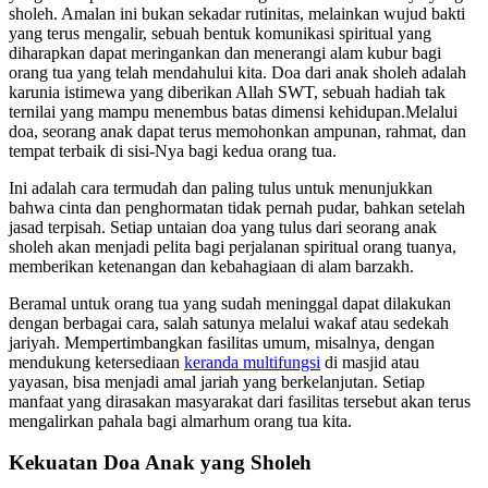
sholeh. Amalan ini bukan sekadar rutinitas, melainkan wujud bakti
yang terus mengalir, sebuah bentuk komunikasi spiritual yang
diharapkan dapat meringankan dan menerangi alam kubur bagi
orang tua yang telah mendahului kita. Doa dari anak sholeh adalah
karunia istimewa yang diberikan Allah SWT, sebuah hadiah tak
ternilai yang mampu menembus batas dimensi kehidupan.Melalui
doa, seorang anak dapat terus memohonkan ampunan, rahmat, dan
tempat terbaik di sisi-Nya bagi kedua orang tua.
Ini adalah cara termudah dan paling tulus untuk menunjukkan
bahwa cinta dan penghormatan tidak pernah pudar, bahkan setelah
jasad terpisah. Setiap untaian doa yang tulus dari seorang anak
sholeh akan menjadi pelita bagi perjalanan spiritual orang tuanya,
memberikan ketenangan dan kebahagiaan di alam barzakh.
Beramal untuk orang tua yang sudah meninggal dapat dilakukan
dengan berbagai cara, salah satunya melalui wakaf atau sedekah
jariyah. Mempertimbangkan fasilitas umum, misalnya, dengan
mendukung ketersediaan
keranda multifungsi
di masjid atau
yayasan, bisa menjadi amal jariah yang berkelanjutan. Setiap
manfaat yang dirasakan masyarakat dari fasilitas tersebut akan terus
mengalirkan pahala bagi almarhum orang tua kita.
Kekuatan Doa Anak yang Sholeh