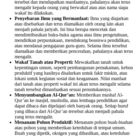
tersebut dan mendapatkan manfaatnya, pahalanya akan terus
mengalir kepada orang yang berwakaf atau atas nama siapa
wakaf itu dilakukan.
Penyebaran Ilmu yang Bermanfaat:
Ilmu yang diajarkan
atau disebarkan dan terus diamalkan oleh orang lain akan
menjadi pahala jariyah. Ini bisa berupa mencetak dan
mendistribusikan buku-buku agama atau ilmu pengetahuan,
mendirikan perpustakaan, mendukung beasiswa pendidikan,
atau mendanai pengajaran guru-guru. Selama ilmu tersebut
diamalkan dan memberikan pencerahan, pahalanya akan terus
mengalir.
Wakaf Tanah atau Properti:
Mewakafkan tanah untuk
kepentingan umum, seperti pembangunan pemakaman, kebun
produktif yang hasilnya disalurkan untuk fakir miskin, atau
lokasi untuk kegiatan sosial dan keagamaan. Nilai manfaat
dari tanah atau properti wakaf ini akan terus mengalir selama
tanah tersebut dimanfaatkan sesuai peruntukannya.
Menyumbangkan Al-Qur’an:
Memberikan mushaf Al-
Qur’an ke masjid, musholla, atau lembaga pendidikan agar
dapat dibaca dan dipelajari oleh banyak orang. Setiap huruf
yang dibaca dari Al-Qur’an tersebut akan menjadi pahala
yang terus mengalir.
Menanam Pohon Produktif:
Menanam pohon buah-buahan
atau pohon yang memberikan keteduhan di tempat umum.
Buah yang dipetik, oksigen yang dihasilkan, atau keteduhan