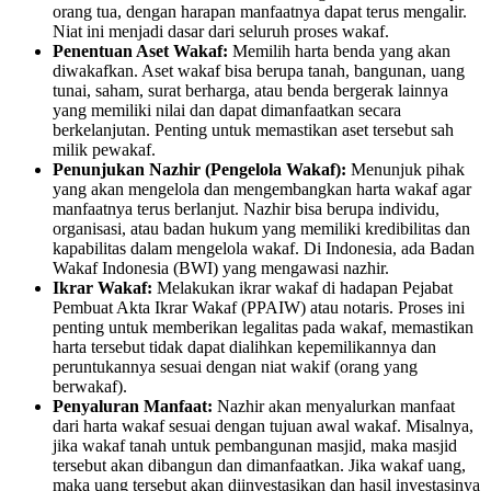
orang tua, dengan harapan manfaatnya dapat terus mengalir.
Niat ini menjadi dasar dari seluruh proses wakaf.
Penentuan Aset Wakaf:
Memilih harta benda yang akan
diwakafkan. Aset wakaf bisa berupa tanah, bangunan, uang
tunai, saham, surat berharga, atau benda bergerak lainnya
yang memiliki nilai dan dapat dimanfaatkan secara
berkelanjutan. Penting untuk memastikan aset tersebut sah
milik pewakaf.
Penunjukan Nazhir (Pengelola Wakaf):
Menunjuk pihak
yang akan mengelola dan mengembangkan harta wakaf agar
manfaatnya terus berlanjut. Nazhir bisa berupa individu,
organisasi, atau badan hukum yang memiliki kredibilitas dan
kapabilitas dalam mengelola wakaf. Di Indonesia, ada Badan
Wakaf Indonesia (BWI) yang mengawasi nazhir.
Ikrar Wakaf:
Melakukan ikrar wakaf di hadapan Pejabat
Pembuat Akta Ikrar Wakaf (PPAIW) atau notaris. Proses ini
penting untuk memberikan legalitas pada wakaf, memastikan
harta tersebut tidak dapat dialihkan kepemilikannya dan
peruntukannya sesuai dengan niat wakif (orang yang
berwakaf).
Penyaluran Manfaat:
Nazhir akan menyalurkan manfaat
dari harta wakaf sesuai dengan tujuan awal wakaf. Misalnya,
jika wakaf tanah untuk pembangunan masjid, maka masjid
tersebut akan dibangun dan dimanfaatkan. Jika wakaf uang,
maka uang tersebut akan diinvestasikan dan hasil investasinya