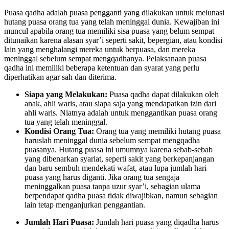
Puasa qadha adalah puasa pengganti yang dilakukan untuk melunasi
hutang puasa orang tua yang telah meninggal dunia. Kewajiban ini
muncul apabila orang tua memiliki sisa puasa yang belum sempat
ditunaikan karena alasan syar’i seperti sakit, bepergian, atau kondisi
lain yang menghalangi mereka untuk berpuasa, dan mereka
meninggal sebelum sempat mengqadhanya. Pelaksanaan puasa
qadha ini memiliki beberapa ketentuan dan syarat yang perlu
diperhatikan agar sah dan diterima.
Siapa yang Melakukan:
Puasa qadha dapat dilakukan oleh
anak, ahli waris, atau siapa saja yang mendapatkan izin dari
ahli waris. Niatnya adalah untuk menggantikan puasa orang
tua yang telah meninggal.
Kondisi Orang Tua:
Orang tua yang memiliki hutang puasa
haruslah meninggal dunia sebelum sempat mengqadha
puasanya. Hutang puasa ini umumnya karena sebab-sebab
yang dibenarkan syariat, seperti sakit yang berkepanjangan
dan baru sembuh mendekati wafat, atau lupa jumlah hari
puasa yang harus diganti. Jika orang tua sengaja
meninggalkan puasa tanpa uzur syar’i, sebagian ulama
berpendapat qadha puasa tidak diwajibkan, namun sebagian
lain tetap menganjurkan penggantian.
Jumlah Hari Puasa:
Jumlah hari puasa yang diqadha harus