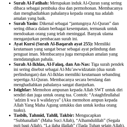
Surah Al-Fatihah:
Merupakan induk Al-Quran yang sering
dibaca sebagai pembuka doa dan permohonan. Membacanya
dan menghadiahkan pahalanya kepada orang tua adalah
amalan yang baik.
Surah Yasin:
Dikenal sebagai “jantungnya Al-Quran” dan
sering dibaca dalam berbagai kesempatan, termasuk untuk
mendoakan orang yang telah meninggal. Banyak ulama
menganjurkan pembacaan surah ini.
Ayat Kursi (Surah Al-Baqarah ayat 255):
Memiliki
keutamaan yang sangat besar sebagai ayat pelindung dan
penguat iman. Membacanya juga merupakan amalan yang
mendatangkan pahala.
Surah Al-Ikhlas, Al-Falaq, dan An-Nas:
Tiga surah pendek
ini sering disebut sebagai Al-Mu’awwidzatain (dua surah
perlindungan) dan Al-Ikhlas memiliki keutamaan sebanding
sepertiga Al-Quran. Membacanya secara berulang dan
menghadiahkan pahalanya sangat dianjurkan.
Istighfar:
Memohon ampunan kepada Allah SWT untuk diri
sendiri dan juga untuk orang tua. Contoh: “Astaghfirullahal
‘adzim li wa li walidayya” (Aku memohon ampun kepada
Allah Yang Maha Agung untukku dan untuk kedua orang
tuaku).
Tasbih, Tahmid, Tahlil, Takbir:
Mengucapkan
“Subhanallah” (Maha Suci Allah), “Alhamdulillah” (Segala
puji bagi Allah), “La ilaha illallah” (Tiada Tuhan selain Allah),