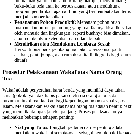
untuk anak yatim atau santri kurang mampu, menyumbang
buku-buku pelajaran ke perpustakaan, atau mendukung
program pendidikan agama. Ilmu yang bermanfaat akan terus
menjadi sumber kebaikan.
Penanaman Pohon Produktif:
Menanam pohon buah-
buahan atau pohon pelindung yang manfaatnya bisa dirasakan
oleh manusia dan lingkungan, seperti buahnya bisa dimakan,
atau memberikan keteduhan dan udara bersih.
Mendirikan atau Mendukung Lembaga Sosial:
Berkontribusi pada pembangunan atau operasional panti
asuhan, panti jompo, atau rumah sakit/klinik gratis bagi kaum
dhuafa.
Prosedur Pelaksanaan Wakaf atas Nama Orang
Tua
Wakaf adalah penyerahan harta benda yang memiliki daya tahan
lama (pokoknya tidak habis pakai) oleh seseorang atau badan
hukum untuk dimanfaatkan bagi kepentingan umum sesuai syariat
Islam. Melaksanakan wakaf atas nama orang tua adalah bentuk bakti
yang memiliki dampak jangka panjang. Proses pelaksanaannya
melibatkan beberapa tahapan penting:
Niat yang Tulus:
Langkah pertama dan terpenting adalah
meniatkan wakaf ini semata-mata sebagai bentuk bakti kepada