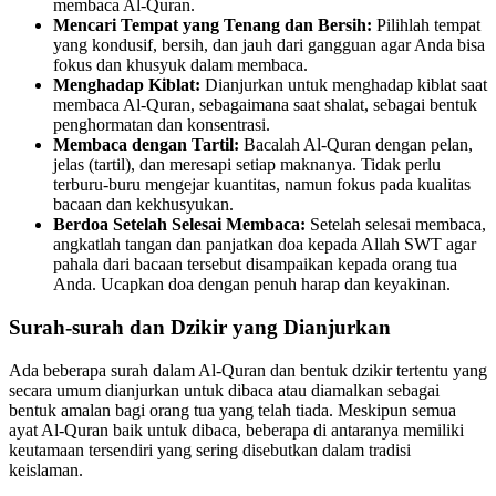
membaca Al-Quran.
Mencari Tempat yang Tenang dan Bersih:
Pilihlah tempat
yang kondusif, bersih, dan jauh dari gangguan agar Anda bisa
fokus dan khusyuk dalam membaca.
Menghadap Kiblat:
Dianjurkan untuk menghadap kiblat saat
membaca Al-Quran, sebagaimana saat shalat, sebagai bentuk
penghormatan dan konsentrasi.
Membaca dengan Tartil:
Bacalah Al-Quran dengan pelan,
jelas (tartil), dan meresapi setiap maknanya. Tidak perlu
terburu-buru mengejar kuantitas, namun fokus pada kualitas
bacaan dan kekhusyukan.
Berdoa Setelah Selesai Membaca:
Setelah selesai membaca,
angkatlah tangan dan panjatkan doa kepada Allah SWT agar
pahala dari bacaan tersebut disampaikan kepada orang tua
Anda. Ucapkan doa dengan penuh harap dan keyakinan.
Surah-surah dan Dzikir yang Dianjurkan
Ada beberapa surah dalam Al-Quran dan bentuk dzikir tertentu yang
secara umum dianjurkan untuk dibaca atau diamalkan sebagai
bentuk amalan bagi orang tua yang telah tiada. Meskipun semua
ayat Al-Quran baik untuk dibaca, beberapa di antaranya memiliki
keutamaan tersendiri yang sering disebutkan dalam tradisi
keislaman.