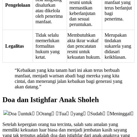
resmi untuk
manfaat yang
Pengelolaan
disalurkan
memastikan
terus berlanjut
atau dikelola
keberlanjutan
bagi
oleh penerima
dan sesuai
penerima.
manfaat.
peruntukan.
Tidak selalu
Membutuhkan
Merupakan
memerlukan
akta ikrar wakaf
tindakan
Legalitas
formalitas
dan pencatatan
sukarela yang
hukum yang
resmi untuk
didasari
ketat.
kekuatan hukum.
keikhlasan.
“Kebaikan yang kita tanam hari ini akan terus berbuah
manfaat, menjadi warisan abadi bagi mereka yang kita
cintai, dan menerangi jalan kebaikan bagi generasi yang
akan datang.”
Doa dan Istighfar Anak Sholeh
Setelah kepergian orang tua tercinta, salah satu amalan yang
memiliki kekuatan luar biasa dan menjadi jembatan kasih sayang
yang tak terputus adalah doa dan istighfar dari anak-anaknya yang