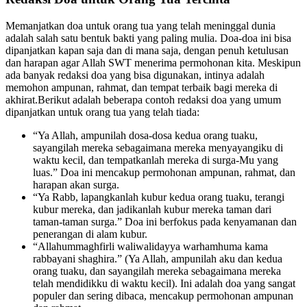
Memanjatkan doa untuk orang tua yang telah meninggal dunia
adalah salah satu bentuk bakti yang paling mulia. Doa-doa ini bisa
dipanjatkan kapan saja dan di mana saja, dengan penuh ketulusan
dan harapan agar Allah SWT menerima permohonan kita. Meskipun
ada banyak redaksi doa yang bisa digunakan, intinya adalah
memohon ampunan, rahmat, dan tempat terbaik bagi mereka di
akhirat.Berikut adalah beberapa contoh redaksi doa yang umum
dipanjatkan untuk orang tua yang telah tiada:
“Ya Allah, ampunilah dosa-dosa kedua orang tuaku,
sayangilah mereka sebagaimana mereka menyayangiku di
waktu kecil, dan tempatkanlah mereka di surga-Mu yang
luas.” Doa ini mencakup permohonan ampunan, rahmat, dan
harapan akan surga.
“Ya Rabb, lapangkanlah kubur kedua orang tuaku, terangi
kubur mereka, dan jadikanlah kubur mereka taman dari
taman-taman surga.” Doa ini berfokus pada kenyamanan dan
penerangan di alam kubur.
“Allahummaghfirli waliwalidayya warhamhuma kama
rabbayani shaghira.” (Ya Allah, ampunilah aku dan kedua
orang tuaku, dan sayangilah mereka sebagaimana mereka
telah mendidikku di waktu kecil). Ini adalah doa yang sangat
populer dan sering dibaca, mencakup permohonan ampunan