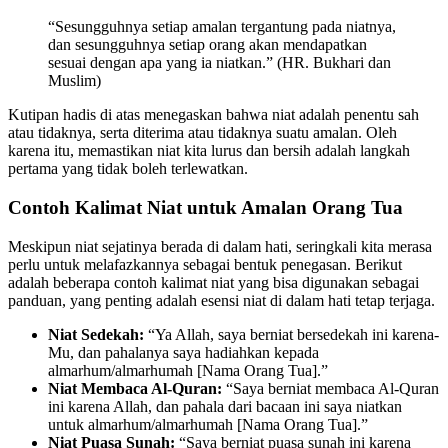
“Sesungguhnya setiap amalan tergantung pada niatnya,
dan sesungguhnya setiap orang akan mendapatkan
sesuai dengan apa yang ia niatkan.” (HR. Bukhari dan
Muslim)
Kutipan hadis di atas menegaskan bahwa niat adalah penentu sah
atau tidaknya, serta diterima atau tidaknya suatu amalan. Oleh
karena itu, memastikan niat kita lurus dan bersih adalah langkah
pertama yang tidak boleh terlewatkan.
Contoh Kalimat Niat untuk Amalan Orang Tua
Meskipun niat sejatinya berada di dalam hati, seringkali kita merasa
perlu untuk melafazkannya sebagai bentuk penegasan. Berikut
adalah beberapa contoh kalimat niat yang bisa digunakan sebagai
panduan, yang penting adalah esensi niat di dalam hati tetap terjaga.
Niat Sedekah:
“Ya Allah, saya berniat bersedekah ini karena-
Mu, dan pahalanya saya hadiahkan kepada
almarhum/almarhumah [Nama Orang Tua].”
Niat Membaca Al-Quran:
“Saya berniat membaca Al-Quran
ini karena Allah, dan pahala dari bacaan ini saya niatkan
untuk almarhum/almarhumah [Nama Orang Tua].”
Niat Puasa Sunah:
“Saya berniat puasa sunah ini karena