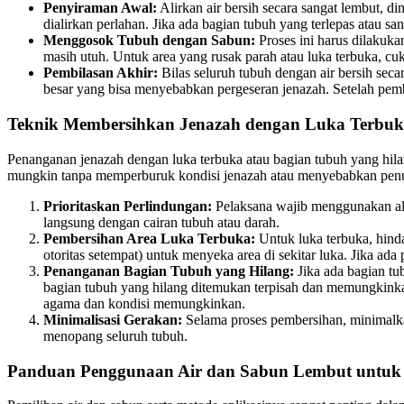
Penyiraman Awal:
Alirkan air bersih secara sangat lembut, 
dialirkan perlahan. Jika ada bagian tubuh yang terlepas atau sa
Menggosok Tubuh dengan Sabun:
Proses ini harus dilakuka
masih utuh. Untuk area yang rusak parah atau luka terbuka, cuk
Pembilasan Akhir:
Bilas seluruh tubuh dengan air bersih sec
besar yang bisa menyebabkan pergeseran jenazah. Setelah pe
Teknik Membersihkan Jenazah dengan Luka Terbuk
Penanganan jenazah dengan luka terbuka atau bagian tubuh yang hi
mungkin tanpa memperburuk kondisi jenazah atau menyebabkan penu
Prioritaskan Perlindungan:
Pelaksana wajib menggunakan ala
langsung dengan cairan tubuh atau darah.
Pembersihan Area Luka Terbuka:
Untuk luka terbuka, hinda
otoritas setempat) untuk menyeka area di sekitar luka. Jika ada
Penanganan Bagian Tubuh yang Hilang:
Jika ada bagian tub
bagian tubuh yang hilang ditemukan terpisah dan memungkinkan 
agama dan kondisi memungkinkan.
Minimalisasi Gerakan:
Selama proses pembersihan, minimalkan
menopang seluruh tubuh.
Panduan Penggunaan Air dan Sabun Lembut untuk