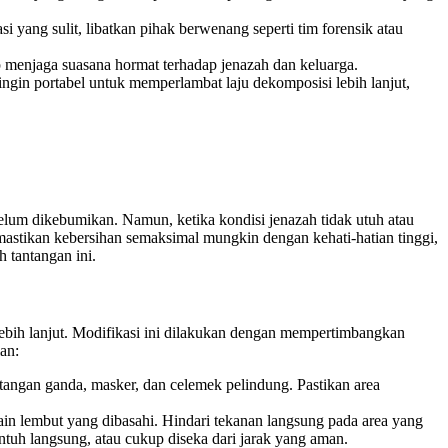
i yang sulit, libatkan pihak berwenang seperti tim forensik atau
p menjaga suasana hormat terhadap jenazah dan keluarga.
ngin portabel untuk memperlambat laju dekomposisi lebih lanjut,
elum dikebumikan. Namun, ketika kondisi jenazah tidak utuh atau
astikan kebersihan semaksimal mungkin dengan kehati-hatian tinggi,
h tantangan ini.
ebih lanjut. Modifikasi ini dilakukan dengan mempertimbangkan
an:
 tangan ganda, masker, dan celemek pelindung. Pastikan area
ain lembut yang dibasahi. Hindari tekanan langsung pada area yang
tuh langsung, atau cukup diseka dari jarak yang aman.