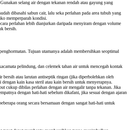
h. Gunakan selang air dengan tekanan rendah atau gayung yang
udah dibasahi sabun cair, lalu seka perlahan pada area tubuh yang
isiko memperparah kondisi.
secara perlahan lebih dianjurkan daripada menyiram dengan volume
k bersih.
n penghormatan. Tujuan utamanya adalah membersihkan seoptimal
 kacamata pelindung, dan celemek tahan air untuk mencegah kontak
ersih atau larutan antiseptik ringan (jika diperbolehkan oleh
pi dengan kain kasa steril atau kain bersih untuk menyerapnya.
ut cukup dibilas perlahan dengan air mengalir tanpa tekanan. Jika
mpatnya dengan hati-hati sebelum dikafani, jika sesuai dengan ajaran
eberapa orang secara bersamaan dengan sangat hati-hati untuk