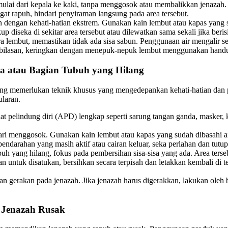
dimulai dari kepala ke kaki, tanpa menggosok atau membalikkan jenaza
ngat rapuh, hindari penyiraman langsung pada area tersebut.
n dengan kehati-hatian ekstrem. Gunakan kain lembut atau kapas yang s
up diseka di sekitar area tersebut atau dilewatkan sama sekali jika ber
ara lembut, memastikan tidak ada sisa sabun. Penggunaan air mengalir 
mbilasan, keringkan dengan menepuk-nepuk lembut menggunakan handu
a atau Bagian Tubuh yang Hilang
lang memerlukan teknik khusus yang mengedepankan kehati-hatian da
laran.
t pelindung diri (APD) lengkap seperti sarung tangan ganda, masker,
ri menggosok. Gunakan kain lembut atau kapas yang sudah dibasahi air b
 pendarahan yang masih aktif atau cairan keluar, seka perlahan dan tutu
uh yang hilang, fokus pada pembersihan sisa-sisa yang ada. Area terseb
untuk disatukan, bersihkan secara terpisah dan letakkan kembali di te
 gerakan pada jenazah. Jika jenazah harus digerakkan, lakukan oleh b
 Jenazah Rusak