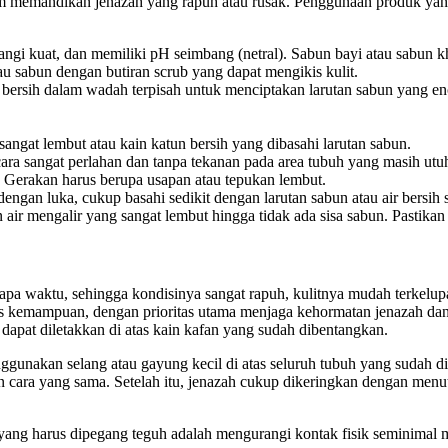
dalam memandikan jenazah yang rapuh atau rusak. Penggunaan produk 
ngi kuat, dan memiliki pH seimbang (netral). Sabun bayi atau sabun khu
u sabun dengan butiran scrub yang dapat mengikis kulit.
bersih dalam wadah terpisah untuk menciptakan larutan sabun yang en
ngat lembut atau kain katun bersih yang dibasahi larutan sabun.
ara sangat perlahan dan tanpa tekanan pada area tubuh yang masih utu
 Gerakan harus berupa usapan atau tepukan lembut.
engan luka, cukup basahi sedikit dengan larutan sabun atau air bersih s
n air mengalir yang sangat lembut hingga tidak ada sisa sabun. Pastikan
a waktu, sehingga kondisinya sangat rapuh, kulitnya mudah terkelupas,
as kemampuan, dengan prioritas utama menjaga kehormatan jenazah dan
dapat diletakkan di atas kain kafan yang sudah dibentangkan.
ggunakan selang atau gayung kecil di atas seluruh tubuh yang sudah dit
an cara yang sama. Setelah itu, jenazah cukup dikeringkan dengan men
yang harus dipegang teguh adalah mengurangi kontak fisik seminimal