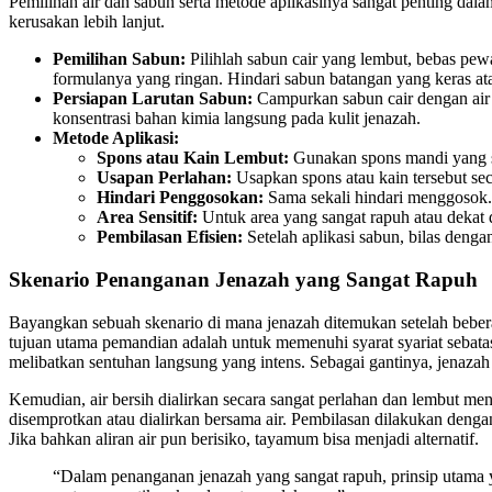
Pemilihan air dan sabun serta metode aplikasinya sangat penting 
kerusakan lebih lanjut.
Pemilihan Sabun:
Pilihlah sabun cair yang lembut, bebas pewa
formulanya yang ringan. Hindari sabun batangan yang keras ata
Persiapan Larutan Sabun:
Campurkan sabun cair dengan air 
konsentrasi bahan kimia langsung pada kulit jenazah.
Metode Aplikasi:
Spons atau Kain Lembut:
Gunakan spons mandi yang sa
Usapan Perlahan:
Usapkan spons atau kain tersebut sec
Hindari Penggosokan:
Sama sekali hindari menggosok.
Area Sensitif:
Untuk area yang sangat rapuh atau dekat d
Pembilasan Efisien:
Setelah aplikasi sabun, bilas denga
Skenario Penanganan Jenazah yang Sangat Rapuh
Bayangkan sebuah skenario di mana jenazah ditemukan setelah beberap
tujuan utama pemandian adalah untuk memenuhi syarat syariat sebat
melibatkan sentuhan langsung yang intens. Sebagai gantinya, jenazah 
Kemudian, air bersih dialirkan secara sangat perlahan dan lembut men
disemprotkan atau dialirkan bersama air. Pembilasan dilakukan deng
Jika bahkan aliran air pun berisiko, tayamum bisa menjadi alternatif.
“Dalam penanganan jenazah yang sangat rapuh, prinsip utama 