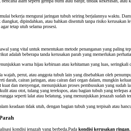
as, bencana alam seperti gempa bumi atau banjir, tindak kekerasan, at
mulai bekerja mengurai jaringan tubuh seiring berjalannya waktu. Damp
iangkat, dipindahkan, atau bahkan disentuh tanpa risiko kerusakan lebi
agar tetap utuh selama prosesi.
h awal yang vital untuk menentukan metode penanganan yang paling t
rikut adalah beberapa tanda kerusakan parah yang memerlukan perhati
unjukkan warna hijau kebiruan atau kehitaman yang luas, seringkali d
ajah, perut, atau anggota tubuh lain yang disebabkan oleh penumpuk
rti darah, cairan jaringan, atau cairan dari organ dalam, mungkin keluar
 kuat dan menyengat, menunjukkan proses pembusukan yang sudah lan
lit atau otot, tulang yang terekspos, atau bagian tubuh yang terlepas a
erangga seperti lalat atau belatung, yang menunjukkan jenazah sudah t
lam keadaan tidak utuh, dengan bagian tubuh yang terpisah atau hancu
 Parah
lisasi kondisi jenazah yang berbeda.Pada
kondisi kerusakan ringan