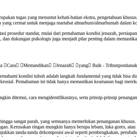
pakan tugas yang menuntut kehati-hatian ekstra, pengetahuan khusus,
anan yang cermat untuk menjaga martabat almarhum/almarhumah dalam ko
si prosedur standar, mulai dari pemahaman kondisi jenazah, persiapan
 dan dukungan psikologis juga menjadi pilar penting dalam memastikan
emahami kondisi tubuh adalah langkah fundamental yang tidak bisa di
t krusial. Pemahaman ini tidak hanya memastikan keamanan bagi mereka
gkin ditemui, cara mengidentifikasinya, serta prinsip-prinsip penanga
mal hingga sangat parah, yang semuanya memerlukan penanganan khusus
an. Kerusakan ringan mungkin hanya berupa lebam, luka gores, atau pat
nunjukkan tanda-tanda dekomposisi awal seperti pembengkakan, peruba