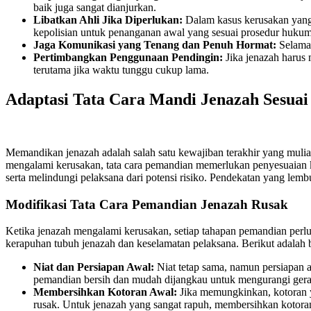
baik juga sangat dianjurkan.
Libatkan Ahli Jika Diperlukan:
Dalam kasus kerusakan yang sa
kepolisian untuk penanganan awal yang sesuai prosedur hukum
Jaga Komunikasi yang Tenang dan Penuh Hormat:
Selama 
Pertimbangkan Penggunaan Pendingin:
Jika jenazah harus 
terutama jika waktu tunggu cukup lama.
Adaptasi Tata Cara Mandi Jenazah Sesuai
Memandikan jenazah adalah salah satu kewajiban terakhir yang muli
mengalami kerusakan, tata cara pemandian memerlukan penyesuaian k
serta melindungi pelaksana dari potensi risiko. Pendekatan yang lemb
Modifikasi Tata Cara Pemandian Jenazah Rusak
Ketika jenazah mengalami kerusakan, setiap tahapan pemandian perl
kerapuhan tubuh jenazah dan keselamatan pelaksana. Berikut adalah 
Niat dan Persiapan Awal:
Niat tetap sama, namun persiapan a
pemandian bersih dan mudah dijangkau untuk mengurangi gerak
Membersihkan Kotoran Awal:
Jika memungkinkan, kotoran ya
rusak. Untuk jenazah yang sangat rapuh, membersihkan kotoran