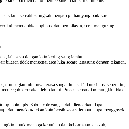
yang tepat dapat membantu membersihkan tanpa menimbulkan
sus kulit sensitif seringkali menjadi pilihan yang baik karena
cer. Ini memudahkan aplikasi dan pembilasan, serta mengurangi
h.
aja, lalu seka dengan kain kering yang lembut.
 air bilasan tidak mengenai area luka secara langsung dengan tekanan.
 dan bagian tubuhnya terasa sangat lunak. Dalam situasi seperti ini,
 mencegah kerusakan lebih lanjut. Proses pemandian mungkin tidak
utupi kain tipis. Sabun cair yang sudah diencerkan dapat
utupi dan menekan-nekan kain bersih secara lembut tanpa menggosok.
 mungkin untuk menjaga keutuhan dan kehormatan jenazah,