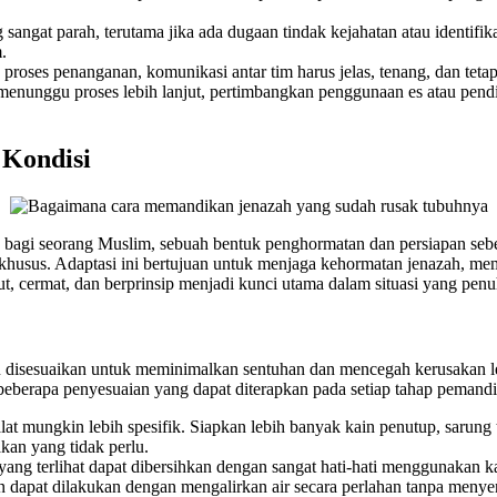
ngat parah, terutama jika ada dugaan tindak kejahatan atau identifikas
.
proses penanganan, komunikasi antar tim harus jelas, tenang, dan teta
menunggu proses lebih lanjut, pertimbangkan penggunaan es atau pendi
 Kondisi
a bagi seorang Muslim, sebuah bentuk penghormatan dan persiapan seb
husus. Adaptasi ini bertujuan untuk menjaga kehormatan jenazah, mem
ut, cermat, dan berprinsip menjadi kunci utama dalam situasi yang penu
u disesuaikan untuk meminimalkan sentuhan dan mencegah kerusakan l
beberapa penyesuaian yang dapat diterapkan pada setiap tahap pemandi
lat mungkin lebih spesifik. Siapkan lebih banyak kain penutup, sarung
an yang tidak perlu.
ng terlihat dapat dibersihkan dengan sangat hati-hati menggunakan k
 dapat dilakukan dengan mengalirkan air secara perlahan tanpa menyen