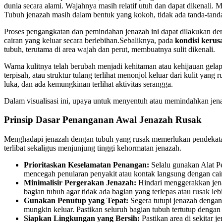
dunia secara alami. Wajahnya masih relatif utuh dan dapat dikenali. M
Tubuh jenazah masih dalam bentuk yang kokoh, tidak ada tanda-tan
Proses pengangkatan dan pemindahan jenazah ini dapat dilakukan den
cairan yang keluar secara berlebihan.Sebaliknya, pada
kondisi keru
tubuh, terutama di area wajah dan perut, membuatnya sulit dikenali.
Warna kulitnya telah berubah menjadi kehitaman atau kehijauan gelap,
terpisah, atau struktur tulang terlihat menonjol keluar dari kulit y
luka, dan ada kemungkinan terlihat aktivitas serangga.
Dalam visualisasi ini, upaya untuk menyentuh atau memindahkan jenaza
Prinsip Dasar Penanganan Awal Jenazah Rusak
Menghadapi jenazah dengan tubuh yang rusak memerlukan pendekatan
terlibat sekaligus menjunjung tinggi kehormatan jenazah.
Prioritaskan Keselamatan Penangan:
Selalu gunakan Alat Pe
mencegah penularan penyakit atau kontak langsung dengan cair
Minimalisir Pergerakan Jenazah:
Hindari menggerakkan jenaz
bagian tubuh agar tidak ada bagian yang terlepas atau rusak leb
Gunakan Penutup yang Tepat:
Segera tutupi jenazah dengan
mungkin keluar. Pastikan seluruh bagian tubuh tertutup dengan 
Siapkan Lingkungan yang Bersih:
Pastikan area di sekitar 