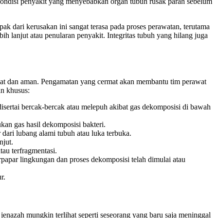
au kondisi penyakit yang menyebabkan organ tubuh rusak parah sebelum
ak dari kerusakan ini sangat terasa pada proses perawatan, terutama
h lanjut atau penularan penyakit. Integritas tubuh yang hilang juga
epat dan aman. Pengamatan yang cermat akan membantu tim perawat
an khusus:
isertai bercak-bercak atau melepuh akibat gas dekomposisi di bawah
an gas hasil dekomposisi bakteri.
 dari lubang alami tubuh atau luka terbuka.
jut.
tau terfragmentasi.
erpapar lingkungan dan proses dekomposisi telah dimulai atau
r.
, jenazah mungkin terlihat seperti seseorang yang baru saja meninggal