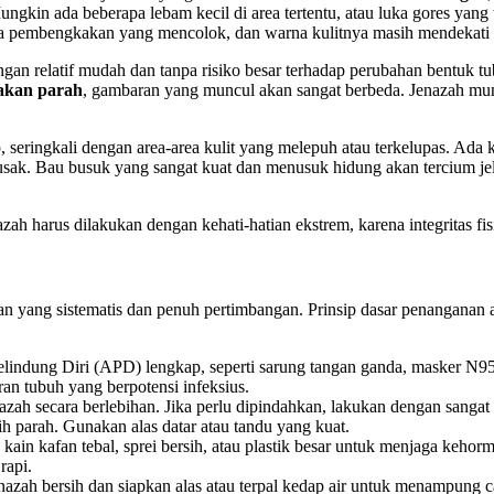
ungkin ada beberapa lebam kecil di area tertentu, atau luka gores yang
da pembengkakan yang mencolok, dan warna kulitnya masih mendekati 
gan relatif mudah dan tanpa risiko besar terhadap perubahan bentuk t
sakan parah
, gambaran yang muncul akan sangat berbeda. Jenazah mu
 seringkali dengan area-area kulit yang melepuh atau terkelupas. Ada k
ang rusak. Bau busuk yang sangat kuat dan menusuk hidung akan tercium 
h harus dilakukan dengan kehati-hatian ekstrem, karena integritas fisi
 yang sistematis dan penuh pertimbangan. Prinsip dasar penanganan a
lindung Diri (APD) lengkap, seperti sarung tangan ganda, masker N95, 
an tubuh yang berpotensi infeksius.
ah secara berlebihan. Jika perlu dipindahkan, lakukan dengan sangat 
ih parah. Gunakan alas datar atau tandu yang kuat.
 kain kafan tebal, sprei bersih, atau plastik besar untuk menjaga keh
rapi.
jenazah bersih dan siapkan alas atau terpal kedap air untuk menampun