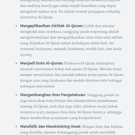
dan makhraj huruf) agar tidak terjadi kesalahan yang dapat
mengubah makna ayat. Ini adalah bentuk penjagaan terhadap
otentisitas Al-Quran.
Mengaplikasikan Akhlak Al-Quran:
Lebih dari sekadar
menghafal atau membaca, tanggung jawab terpenting adalah
menginternalisasi dan mengaplikasikan nilai-nilai serta akhlak
yang diajarkan Al-Quran dalam kehidupan sehari-hari. Ini
termasuk kejujuran, amanah, kesabaran, rendah hati, dan kasih
sayang.
Menjadi Duta Al-Quran:
Pembawa Al-Quran diharapkan
menjadi representasi hidup dari ajaran Al-Quran. Mereka harus
mampu menjelaskan dan mendakwahkan pesan-pesan Al-Quran
dengan cara yang bijaksana dan mudah diterima oleh berbagai
kalangan masyarakat.
Mengembangkan Ilmu Pengetahuan:
Tanggung jawab ini
juga mencakup terus belajar dan memperdalam pemahaman
tentang Al-Quran, baik dari segi tafsir, asbabun nuzul (sebab
turunnya ayat), maupun ilmu-ilmu Al-Quran lainnya, sehingga
dapat memberikan penjelasan yang komprehensif.
Mendidik dan Membimbing Umat:
Dengan ilmu dan hafalan
yang dimiliki, mereka bertanggung jawab untuk mendidik