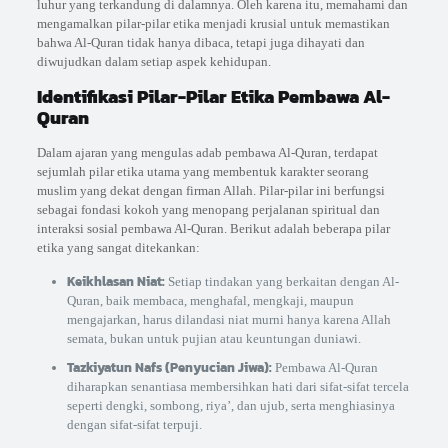
luhur yang terkandung di dalamnya. Oleh karena itu, memahami dan
mengamalkan pilar-pilar etika menjadi krusial untuk memastikan
bahwa Al-Quran tidak hanya dibaca, tetapi juga dihayati dan
diwujudkan dalam setiap aspek kehidupan.
Identifikasi Pilar-Pilar Etika Pembawa Al-
Quran
Dalam ajaran yang mengulas adab pembawa Al-Quran, terdapat
sejumlah pilar etika utama yang membentuk karakter seorang
muslim yang dekat dengan firman Allah. Pilar-pilar ini berfungsi
sebagai fondasi kokoh yang menopang perjalanan spiritual dan
interaksi sosial pembawa Al-Quran. Berikut adalah beberapa pilar
etika yang sangat ditekankan:
Keikhlasan Niat:
Setiap tindakan yang berkaitan dengan Al-
Quran, baik membaca, menghafal, mengkaji, maupun
mengajarkan, harus dilandasi niat murni hanya karena Allah
semata, bukan untuk pujian atau keuntungan duniawi.
Tazkiyatun Nafs (Penyucian Jiwa):
Pembawa Al-Quran
diharapkan senantiasa membersihkan hati dari sifat-sifat tercela
seperti dengki, sombong, riya’, dan ujub, serta menghiasinya
dengan sifat-sifat terpuji.