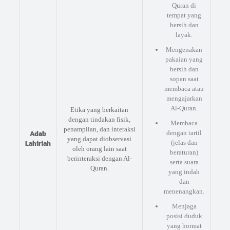
Quran di
tempat yang
bersih dan
layak.
Mengenakan
pakaian yang
bersih dan
sopan saat
membaca atau
mengajarkan
Al-Quran.
Etika yang berkaitan
dengan tindakan fisik,
Membaca
penampilan, dan interaksi
Adab
dengan tartil
yang dapat diobservasi
Lahiriah
(jelas dan
oleh orang lain saat
beraturan)
berinteraksi dengan Al-
serta suara
Quran.
yang indah
dan
menenangkan.
Menjaga
posisi duduk
yang hormat