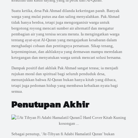
keadilan dan kasih sayang yang ia petik dari Al-Quran.
Suatu ketika, desa Pak Ahmad dilanda kekeringan parah. Banyak
warga yang mulai putus asa dan saling menyalahkan. Pak Ahmad
tidak hanya berdoa, tetapi juga mengorganisir warga untuk
bergotong royong mencari sumber air alternatif dan mengatur
pembagian air yang tersisa secara merata. Ia mengingatkan warga
tentang ayat-ayat Al-Quran yang mengajarkan kesabaran dalam
menghadapi cobaan dan pentingnya persatuan. Sikap tenang,
kepemimpinan, dan akhlaknya yang dermawan mampu meredakan
ketegangan dan menyatukan warga untuk mencari solusi bersama.
Dampak positif dari akhlak Pak Ahmad sangat terasa; ia menjadi
rujukan moral dan spiritual bagi seluruh penduduk desa,
menunjukkan bahwa Al-Quran bukan hanya kitab yang dibaca,
tetapi juga pedoman hidup yang membawa kebaikan nyata bagi
semua.
Penutupan Akhir
Sebagai penutup, ‘At-Tibyan fi Adabi Hamalatil Quran’ bukan