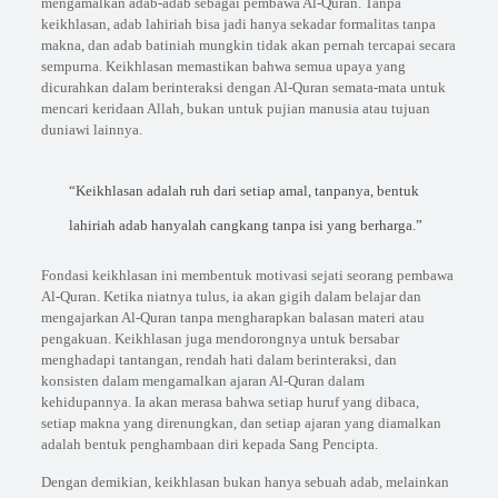
mengamalkan adab-adab sebagai pembawa Al-Quran. Tanpa
keikhlasan, adab lahiriah bisa jadi hanya sekadar formalitas tanpa
makna, dan adab batiniah mungkin tidak akan pernah tercapai secara
sempurna. Keikhlasan memastikan bahwa semua upaya yang
dicurahkan dalam berinteraksi dengan Al-Quran semata-mata untuk
mencari keridaan Allah, bukan untuk pujian manusia atau tujuan
duniawi lainnya.
“Keikhlasan adalah ruh dari setiap amal, tanpanya, bentuk
lahiriah adab hanyalah cangkang tanpa isi yang berharga.”
Fondasi keikhlasan ini membentuk motivasi sejati seorang pembawa
Al-Quran. Ketika niatnya tulus, ia akan gigih dalam belajar dan
mengajarkan Al-Quran tanpa mengharapkan balasan materi atau
pengakuan. Keikhlasan juga mendorongnya untuk bersabar
menghadapi tantangan, rendah hati dalam berinteraksi, dan
konsisten dalam mengamalkan ajaran Al-Quran dalam
kehidupannya. Ia akan merasa bahwa setiap huruf yang dibaca,
setiap makna yang direnungkan, dan setiap ajaran yang diamalkan
adalah bentuk penghambaan diri kepada Sang Pencipta.
Dengan demikian, keikhlasan bukan hanya sebuah adab, melainkan