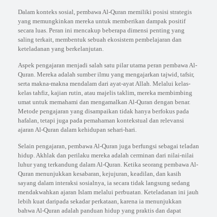
Dalam konteks sosial, pembawa Al-Quran memiliki posisi strategis
yang memungkinkan mereka untuk memberikan dampak positif
secara luas. Peran ini mencakup beberapa dimensi penting yang
saling terkait, membentuk sebuah ekosistem pembelajaran dan
keteladanan yang berkelanjutan.
Aspek pengajaran menjadi salah satu pilar utama peran pembawa Al-
Quran. Mereka adalah sumber ilmu yang mengajarkan tajwid, tafsir,
serta makna-makna mendalam dari ayat-ayat Allah. Melalui kelas-
kelas tahfiz, kajian rutin, atau majelis taklim, mereka membimbing
umat untuk memahami dan mengamalkan Al-Quran dengan benar.
Metode pengajaran yang disampaikan tidak hanya berfokus pada
hafalan, tetapi juga pada pemahaman kontekstual dan relevansi
ajaran Al-Quran dalam kehidupan sehari-hari.
Selain pengajaran, pembawa Al-Quran juga berfungsi sebagai teladan
hidup. Akhlak dan perilaku mereka adalah cerminan dari nilai-nilai
luhur yang terkandung dalam Al-Quran. Ketika seorang pembawa Al-
Quran menunjukkan kesabaran, kejujuran, keadilan, dan kasih
sayang dalam interaksi sosialnya, ia secara tidak langsung sedang
mendakwahkan ajaran Islam melalui perbuatan. Keteladanan ini jauh
lebih kuat daripada sekadar perkataan, karena ia menunjukkan
bahwa Al-Quran adalah panduan hidup yang praktis dan dapat