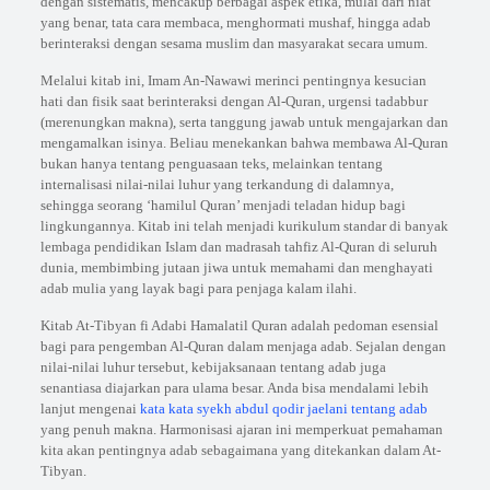
dengan sistematis, mencakup berbagai aspek etika, mulai dari niat
yang benar, tata cara membaca, menghormati mushaf, hingga adab
berinteraksi dengan sesama muslim dan masyarakat secara umum.
Melalui kitab ini, Imam An-Nawawi merinci pentingnya kesucian
hati dan fisik saat berinteraksi dengan Al-Quran, urgensi tadabbur
(merenungkan makna), serta tanggung jawab untuk mengajarkan dan
mengamalkan isinya. Beliau menekankan bahwa membawa Al-Quran
bukan hanya tentang penguasaan teks, melainkan tentang
internalisasi nilai-nilai luhur yang terkandung di dalamnya,
sehingga seorang ‘hamilul Quran’ menjadi teladan hidup bagi
lingkungannya. Kitab ini telah menjadi kurikulum standar di banyak
lembaga pendidikan Islam dan madrasah tahfiz Al-Quran di seluruh
dunia, membimbing jutaan jiwa untuk memahami dan menghayati
adab mulia yang layak bagi para penjaga kalam ilahi.
Kitab At-Tibyan fi Adabi Hamalatil Quran adalah pedoman esensial
bagi para pengemban Al-Quran dalam menjaga adab. Sejalan dengan
nilai-nilai luhur tersebut, kebijaksanaan tentang adab juga
senantiasa diajarkan para ulama besar. Anda bisa mendalami lebih
lanjut mengenai
kata kata syekh abdul qodir jaelani tentang adab
yang penuh makna. Harmonisasi ajaran ini memperkuat pemahaman
kita akan pentingnya adab sebagaimana yang ditekankan dalam At-
Tibyan.