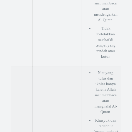
saat membaca
atau
mendengarkan
Al-Quran.
Tidak
meletakkan
mushaf di
tempat yang
rendah atau
kotor.
Niat yang
tulus dan
ikhlas hanya
karena Allah
saat membaca
atau
menghafal Al-
Quran.
Khusyuk dan
tadabbur
(merenungkan)