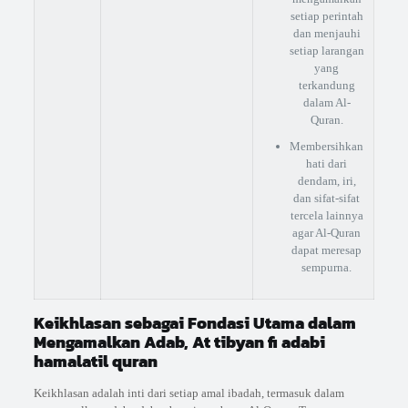
setiap perintah
dan menjauhi
setiap larangan
yang
terkandung
dalam Al-
Quran.
Membersihkan
hati dari
dendam, iri,
dan sifat-sifat
tercela lainnya
agar Al-Quran
dapat meresap
sempurna.
Keikhlasan sebagai Fondasi Utama dalam
Mengamalkan Adab, At tibyan fi adabi
hamalatil quran
Keikhlasan adalah inti dari setiap amal ibadah, termasuk dalam