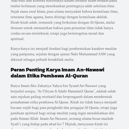
Asal-usul dan konteks historisnya dalam literatur Islam berakar pada
tradisi keilmuan yang menekankan pentingnya adab sebelum ilmu.
Sejak masa awal Islam, para ulama menyadari bahwa kemuliaan ilmu,
terutama ilmu agama, harus diiringi dengan kemuliaan akhlak.
Kitab-kitab adab, termasuk yang berkaitan dengan Al-Quran, mulai
disusun untuk memastikan bahwa para penuntut ilmu tidak hanya
cerdas secara intelektual, tetapi juga berintegritas moral dan
spiritual.
Karya-karya ini menjadi fondasi bagi pembentukan karakter muslim
yang paripurna, sejalan dengan ajaran Nabi Muhammad SAW yang
dikenal sebagai pribadi berakhlak mulia.
Peran Penting Karya Imam An-Nawawi
dalam Etika Pembawa Al-Quran
Karya Imam Abu Zakariya Yahya bin Syaraf An-Nawawi yang
berjudul serupa, ‘At-Tibyan fi Adabi Hamalatil Quran’, adalah salah
satu rujukan paling otoritatif dan berpengaruh dalam membentuk
pemahaman etika pembawa Al-Quran. Kitab ini tidak hanya menjadi
bacaan wajib bagi para penghafal dan pengajar Al-Quran, tetapi juga
panduan spiritual bagi setiap muslim yang ingin mendekatkan diri
pada firman Allah. Imam An-Nawawi, seorang ulama besar mazhab
Syafi’i yang hidup pada abad ke-7 Hijriah, menyusun kitab ini