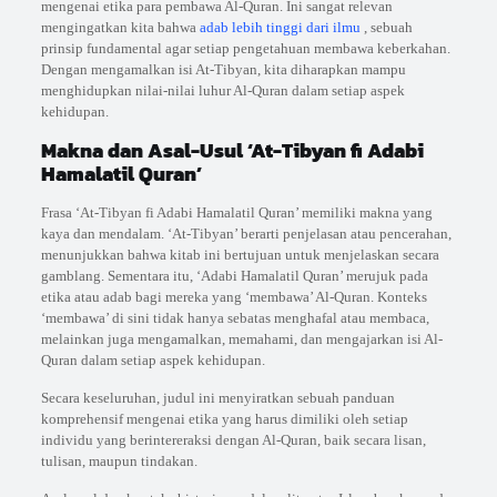
mengenai etika para pembawa Al-Quran. Ini sangat relevan
mengingatkan kita bahwa
adab lebih tinggi dari ilmu
, sebuah
prinsip fundamental agar setiap pengetahuan membawa keberkahan.
Dengan mengamalkan isi At-Tibyan, kita diharapkan mampu
menghidupkan nilai-nilai luhur Al-Quran dalam setiap aspek
kehidupan.
Makna dan Asal-Usul ‘At-Tibyan fi Adabi
Hamalatil Quran’
Frasa ‘At-Tibyan fi Adabi Hamalatil Quran’ memiliki makna yang
kaya dan mendalam. ‘At-Tibyan’ berarti penjelasan atau pencerahan,
menunjukkan bahwa kitab ini bertujuan untuk menjelaskan secara
gamblang. Sementara itu, ‘Adabi Hamalatil Quran’ merujuk pada
etika atau adab bagi mereka yang ‘membawa’ Al-Quran. Konteks
‘membawa’ di sini tidak hanya sebatas menghafal atau membaca,
melainkan juga mengamalkan, memahami, dan mengajarkan isi Al-
Quran dalam setiap aspek kehidupan.
Secara keseluruhan, judul ini menyiratkan sebuah panduan
komprehensif mengenai etika yang harus dimiliki oleh setiap
individu yang berintereraksi dengan Al-Quran, baik secara lisan,
tulisan, maupun tindakan.