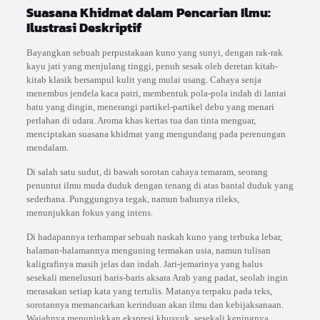
Suasana Khidmat dalam Pencarian Ilmu:
Ilustrasi Deskriptif
Bayangkan sebuah perpustakaan kuno yang sunyi, dengan rak-rak
kayu jati yang menjulang tinggi, penuh sesak oleh deretan kitab-
kitab klasik bersampul kulit yang mulai usang. Cahaya senja
menembus jendela kaca patri, membentuk pola-pola indah di lantai
batu yang dingin, menerangi partikel-partikel debu yang menari
perlahan di udara. Aroma khas kertas tua dan tinta menguar,
menciptakan suasana khidmat yang mengundang pada perenungan
mendalam.
Di salah satu sudut, di bawah sorotan cahaya temaram, seorang
penuntut ilmu muda duduk dengan tenang di atas bantal duduk yang
sederhana. Punggungnya tegak, namun bahunya rileks,
menunjukkan fokus yang intens.
Di hadapannya terhampar sebuah naskah kuno yang terbuka lebar,
halaman-halamannya menguning termakan usia, namun tulisan
kaligrafinya masih jelas dan indah. Jari-jemarinya yang halus
sesekali menelusuri baris-baris aksara Arab yang padat, seolah ingin
merasakan setiap kata yang tertulis. Matanya terpaku pada teks,
sorotannya memancarkan kerinduan akan ilmu dan kebijaksanaan.
Wajahnya menunjukkan ekspresi khusyuk, sesekali keningnya