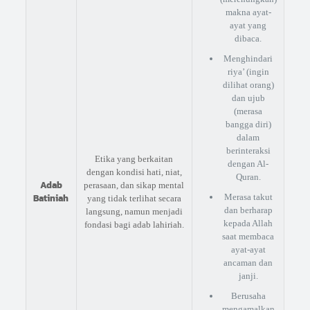
makna ayat-
ayat yang
dibaca.
Menghindari
riya’ (ingin
dilihat orang)
dan ujub
(merasa
bangga diri)
dalam
berinteraksi
Etika yang berkaitan
dengan Al-
dengan kondisi hati, niat,
Quran.
Adab
perasaan, dan sikap mental
Batiniah
Merasa takut
yang tidak terlihat secara
dan berharap
langsung, namun menjadi
kepada Allah
fondasi bagi adab lahiriah.
saat membaca
ayat-ayat
ancaman dan
janji.
Berusaha
mengamalkan