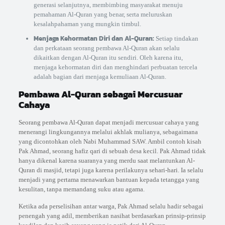
generasi selanjutnya, membimbing masyarakat menuju
pemahaman Al-Quran yang benar, serta meluruskan
kesalahpahaman yang mungkin timbul.
Menjaga Kehormatan Diri dan Al-Quran:
Setiap tindakan
dan perkataan seorang pembawa Al-Quran akan selalu
dikaitkan dengan Al-Quran itu sendiri. Oleh karena itu,
menjaga kehormatan diri dan menghindari perbuatan tercela
adalah bagian dari menjaga kemuliaan Al-Quran.
Pembawa Al-Quran sebagai Mercusuar
Cahaya
Seorang pembawa Al-Quran dapat menjadi mercusuar cahaya yang
menerangi lingkungannya melalui akhlak mulianya, sebagaimana
yang dicontohkan oleh Nabi Muhammad SAW. Ambil contoh kisah
Pak Ahmad, seorang hafiz qari di sebuah desa kecil. Pak Ahmad tidak
hanya dikenal karena suaranya yang merdu saat melantunkan Al-
Quran di masjid, tetapi juga karena perilakunya sehari-hari. Ia selalu
menjadi yang pertama menawarkan bantuan kepada tetangga yang
kesulitan, tanpa memandang suku atau agama.
Ketika ada perselisihan antar warga, Pak Ahmad selalu hadir sebagai
penengah yang adil, memberikan nasihat berdasarkan prinsip-prinsip