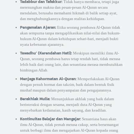
Tadabbur dan Tafakkur:
Tidak hanya membaca, tetapi juga
merenungkan makna dan pesan-pesan Al-Quran secara
mendalam, berusaha memahami hikmah di balik setiap ayat,
dan menghubungkannya dengan realitas kehidupan.
Pengamalan Ajaran:
Etika seorang pembawa Al-Quran tidak
akan sempurna tanpa mengaplikasikan nilai-nilai dan hukum-
hukum Al-Quran dalam kehidupan sehari-hari, menjadi bukti
nyata kebenaran ajarannya.
Tawadhu’ (Kerendahan Hati):
Meskipun memiliki ilmu Al-
Quran, seorang pembawa harus tetap rendah hati, tidak merasa
lebih baik dari orang lain, dan senantiasa merasa membutuhkan
bimbingan Allah.
Menjaga Kehormatan Al-Quran:
Memperlakukan Al-Quran
dengan penuh hormat dan takzim, baik dalam bentuk fisik
mushaf maupun dalam penyampaian dan pengajarannya.
Berakhlak Mulia:
Menunjukkan akhlak yang baik dalam
berinteraksi dengan sesama, menjadi duta Al-Quran yang
menyebarkan kedamaian, kasih sayang, dan keadilan.
Kontinuitas Belajar dan Mengajar:
Senantiasa haus akan
ilmu Al-Quran, tidak pernah merasa cukup, serta bersemangat
untuk berbagi ilmu dan mengajarkan Al-Quran kepada orang