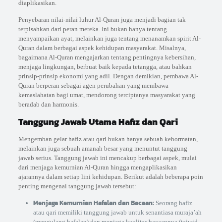
diaplikasikan.
Penyebaran nilai-nilai luhur Al-Quran juga menjadi bagian tak
terpisahkan dari peran mereka. Ini bukan hanya tentang
menyampaikan ayat, melainkan juga tentang menanamkan spirit Al-
Quran dalam berbagai aspek kehidupan masyarakat. Misalnya,
bagaimana Al-Quran mengajarkan tentang pentingnya kebersihan,
menjaga lingkungan, berbuat baik kepada tetangga, atau bahkan
prinsip-prinsip ekonomi yang adil. Dengan demikian, pembawa Al-
Quran berperan sebagai agen perubahan yang membawa
kemaslahatan bagi umat, mendorong terciptanya masyarakat yang
beradab dan harmonis.
Tanggung Jawab Utama Hafiz dan Qari
Mengemban gelar hafiz atau qari bukan hanya sebuah kehormatan,
melainkan juga sebuah amanah besar yang menuntut tanggung
jawab serius. Tanggung jawab ini mencakup berbagai aspek, mulai
dari menjaga kemurnian Al-Quran hingga mengaplikasikan
ajarannya dalam setiap lini kehidupan. Berikut adalah beberapa poin
penting mengenai tanggung jawab tersebut:
Menjaga Kemurnian Hafalan dan Bacaan:
Seorang hafiz
atau qari memiliki tanggung jawab untuk senantiasa muraja’ah
(mengulang hafalan) dan menjaga kualitas bacaannya (tajwid