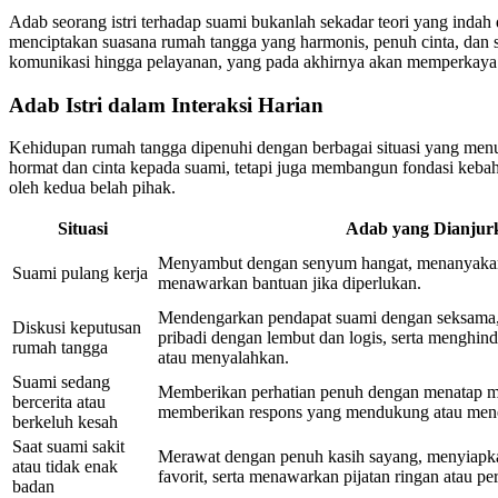
Adab seorang istri terhadap suami bukanlah sekadar teori yang indah 
menciptakan suasana rumah tangga yang harmonis, penuh cinta, dan sa
komunikasi hingga pelayanan, yang pada akhirnya akan memperkaya 
Adab Istri dalam Interaksi Harian
Kehidupan rumah tangga dipenuhi dengan berbagai situasi yang menunt
hormat dan cinta kepada suami, tetapi juga membangun fondasi kebaha
oleh kedua belah pihak.
Situasi
Adab yang Dianjur
Menyambut dengan senyum hangat, menanyakan 
Suami pulang kerja
menawarkan bantuan jika diperlukan.
Mendengarkan pendapat suami dengan seksam
Diskusi keputusan
pribadi dengan lembut dan logis, serta menghind
rumah tangga
atau menyalahkan.
Suami sedang
Memberikan perhatian penuh dengan menatap ma
bercerita atau
memberikan respons yang mendukung atau men
berkeluh kesah
Saat suami sakit
Merawat dengan penuh kasih sayang, menyiap
atau tidak enak
favorit, serta menawarkan pijatan ringan atau per
badan