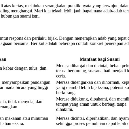
di atas kertas, melainkan serangkaian praktik nyata yang terwujud dalam
ling menghargai. Mari kita telaah lebih jauh bagaimana adab-adab ter
hubungan suami istri.
ut respons dan perilaku bijak. Dengan menerapkan adab yang tepat dal
giaan bersama. Berikut adalah beberapa contoh konkret penerapan adab
kan
Manfaat bagi Suami
Merasa dihargai dan dicintai, beban pek
kabar dengan tulus, dan
terasa berkurang, suasana hati menjadi l
ceria.
a, menyampaikan pandangan
Merasa didengarkan dan dihormati, kep
ari nada bicara yang tinggi
yang diambil lebih bijaksana, potensi ko
berkurang.
Merasa didukung, dipahami, dan memili
ta, tidak menyela, dan
tempat yang aman untuk berbagi tanpa
enangkan.
dihakimi.
kan makanan atau minuman
Merasa dicintai, diperhatikan, dan nyam
hatian ekstra.
sehingga proses pemulihan dapat lebih c