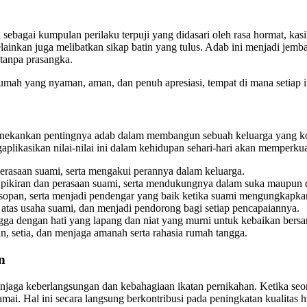
sebagai kumpulan perilaku terpuji yang didasari oleh rasa hormat, kas
elainkan juga melibatkan sikap batin yang tulus. Adab ini menjadi je
tanpa prasangka.
umah yang nyaman, aman, dan penuh apresiasi, tempat di mana setiap in
menekankan pentingnya adab dalam membangun sebuah keluarga yang kokoh
plikasikan nilai-nilai ini dalam kehidupan sehari-hari akan memperkua
rasaan suami, serta mengakui perannya dalam keluarga.
 pikiran dan perasaan suami, serta mendukungnya dalam suka maupun 
sopan, serta menjadi pendengar yang baik ketika suami mengungkapka
as usaha suami, dan menjadi pendorong bagi setiap pencapaiannya.
a dengan hati yang lapang dan niat yang murni untuk kebaikan bers
n, setia, dan menjaga amanah serta rahasia rumah tangga.
n
njaga keberlangsungan dan kebahagiaan ikatan pernikahan. Ketika seoran
mai. Hal ini secara langsung berkontribusi pada peningkatan kualit