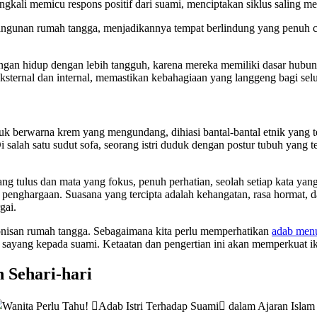
ngkali memicu respons positif dari suami, menciptakan siklus saling m
angunan rumah tangga, menjadikannya tempat berlindung yang penuh c
angan hidup dengan lebih tangguh, karena mereka memiliki dasar hub
 eksternal dan internal, memastikan kebahagiaan yang langgeng bagi sel
uk berwarna krem yang mengundang, dihiasi bantal-bantal etnik yang te
salah satu sudut sofa, seorang istri duduk dengan postur tubuh yang
 tulus dan mata yang fokus, penuh perhatian, seolah setiap kata yang
penghargaan. Suasana yang tercipta adalah kehangatan, rasa hormat
gai.
onisan rumah tangga. Sebagaimana kita perlu memperhatikan
adab menu
 sayang kepada suami. Ketaatan dan pengertian ini akan memperkuat i
 Sehari-hari