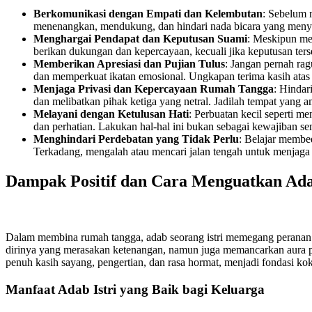
Berkomunikasi dengan Empati dan Kelembutan
: Sebelum 
menenangkan, mendukung, dan hindari nada bicara yang menyudu
Menghargai Pendapat dan Keputusan Suami
: Meskipun me
berikan dukungan dan kepercayaan, kecuali jika keputusan ters
Memberikan Apresiasi dan Pujian Tulus
: Jangan pernah rag
dan memperkuat ikatan emosional. Ungkapan terima kasih atas h
Menjaga Privasi dan Kepercayaan Rumah Tangga
: Hindar
dan melibatkan pihak ketiga yang netral. Jadilah tempat yang a
Melayani dengan Ketulusan Hati
: Perbuatan kecil seperti 
dan perhatian. Lakukan hal-hal ini bukan sebagai kewajiban se
Menghindari Perdebatan yang Tidak Perlu
: Belajar membed
Terkadang, mengalah atau mencari jalan tengah untuk menjaga
Dampak Positif dan Cara Menguatkan Adab
Dalam membina rumah tangga, adab seorang istri memegang peranan pe
dirinya yang merasakan ketenangan, namun juga memancarkan aura po
penuh kasih sayang, pengertian, dan rasa hormat, menjadi fondasi ko
Manfaat Adab Istri yang Baik bagi Keluarga