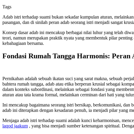
Tags
Adab istri terhadap suami bukan sekadar kumpulan aturan, melaink
pasangan, dan di sinilah peran adab seorang istri menjadi sangat kru
Konsep dasar adab ini mencakup berbagai nilai luhur yang telah diwaris
teori, namun merupakan praktik nyata yang membentuk pilar pentin
kebahagiaan bersama.
Fondasi Rumah Tangga Harmonis: Peran Ad
Pernikahan adalah sebuah ikatan suci yang sarat makna, sebuah per
bahtera rumah tangga, adab atau etika berperan krusial sebagai komp
dalam konteks subordinasi, melainkan sebagai fondasi yang membentu
aturan atau tata krama formal, melainkan cerminan dari hati yang t
Ini mencakup bagaimana seorang istri bersikap, berkomunikasi, dan
adab ini diterapkan dengan kesadaran penuh, ia menjadi pilar yang 
Menjaga adab istri terhadap suami adalah kunci keharmonisan, menc
laqod jaakum
, yang bisa menjadi sumber ketenangan spiritual. Deng