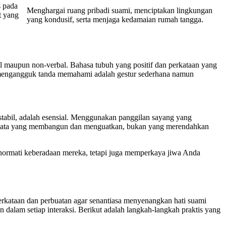
s pada
Menghargai ruang pribadi suami, menciptakan lingkungan
t yang
yang kondusif, serta menjaga kedamaian rumah tangga.
al maupun non-verbal. Bahasa tubuh yang positif dan perkataan yang
u mengangguk tanda memahami adalah gestur sederhana namun
 stabil, adalah esensial. Menggunakan panggilan sayang yang
ta-kata yang membangun dan menguatkan, bukan yang merendahkan
hormati keberadaan mereka, tetapi juga memperkaya jiwa Anda
rkataan dan perbuatan agar senantiasa menyenangkan hati suami
 dalam setiap interaksi. Berikut adalah langkah-langkah praktis yang