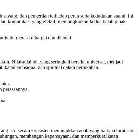
ih sayang, dan pengertian terhadap peran serta kedudukan suami. Ini
mbatan komunikasi yang efektif, memungkinkan kedua belah pihak
dividu merasa dihargai dan dicintai.
. Nilai-nilai ini, yang seringkali bersifat universal, menjadi
t ikatan emosional dan spiritual dalam pernikahan.
duka.
n perasaannya.
ama.
g istri secara konsisten menunjukkan adab yang baik, ia turut serta
as hubungan, membangun kepercayaan, dan memperkuat ikatan