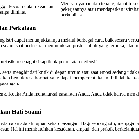
Merasa nyaman dan tenang, dapat foku
ggu kecuali dalam keadaan
pekerjaannya atau mendapatkan istiraha
anpa diminta.
berkualitas.
dan Perkataan
ng istri dapat menunjukkannya melalui berbagai cara, baik secara verb
a suami saat berbicara, menunjukkan postur tubuh yang terbuka, ata
tasikan sebagai sikap tidak peduli atau defensif.
 serta menghindari kritik di depan umum atau saat emosi sedang tidak
akan bentuk rasa hormat yang dapat mempererat ikatan. Pilihlah ka
 pasangan.
geng. Ketika Anda menghargai pasangan Anda, Anda tidak hanya meng
kan Hati Suami
maian adalah tujuan setiap pasangan. Bagi seorang istri, menjaga pe
sar. Hal ini membutuhkan kesadaran, empati, dan praktik berkelanjutan