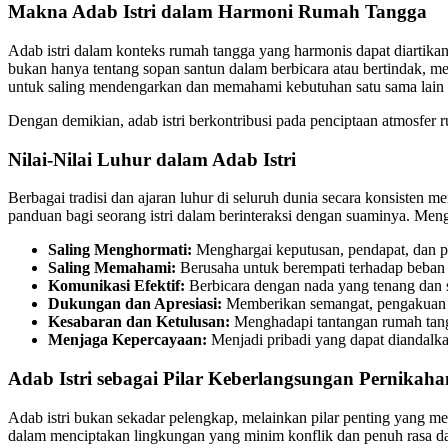
Makna Adab Istri dalam Harmoni Rumah Tangga
Adab istri dalam konteks rumah tangga yang harmonis dapat diartikan 
bukan hanya tentang sopan santun dalam berbicara atau bertindak, m
untuk saling mendengarkan dan memahami kebutuhan satu sama lain 
Dengan demikian, adab istri berkontribusi pada penciptaan atmosfer r
Nilai-Nilai Luhur dalam Adab Istri
Berbagai tradisi dan ajaran luhur di seluruh dunia secara konsisten 
panduan bagi seorang istri dalam berinteraksi dengan suaminya. Menga
Saling Menghormati:
Menghargai keputusan, pendapat, dan pe
Saling Memahami:
Berusaha untuk berempati terhadap beban
Komunikasi Efektif:
Berbicara dengan nada yang tenang dan 
Dukungan dan Apresiasi:
Memberikan semangat, pengakuan at
Kesabaran dan Ketulusan:
Menghadapi tantangan rumah tangg
Menjaga Kepercayaan:
Menjadi pribadi yang dapat diandalka
Adab Istri sebagai Pilar Keberlangsungan Pernikaha
Adab istri bukan sekadar pelengkap, melainkan pilar penting yang me
dalam menciptakan lingkungan yang minim konflik dan penuh rasa da