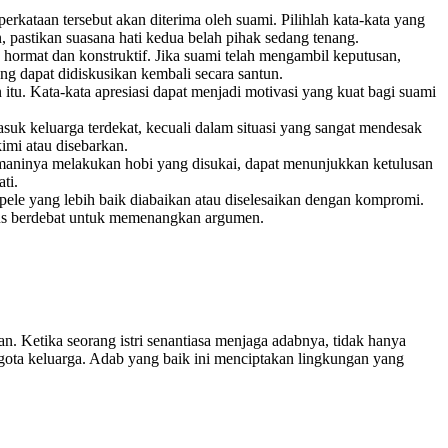
ataan tersebut akan diterima oleh suami. Pilihlah kata-kata yang
 pastikan suasana hati kedua belah pihak sedang tenang.
ormat dan konstruktif. Jika suami telah mengambil keputusan,
ng dapat didiskusikan kembali secara santun.
 itu. Kata-kata apresiasi dapat menjadi motivasi yang kuat bagi suami
suk keluarga terdekat, kecuali dalam situasi yang sangat mendesak
imi atau disebarkan.
emaninya melakukan hobi yang disukai, dapat menunjukkan ketulusan
ti.
epele yang lebih baik diabaikan atau diselesaikan dengan kompromi.
erus berdebat untuk memenangkan argumen.
. Ketika seorang istri senantiasa menjaga adabnya, tidak hanya
gota keluarga. Adab yang baik ini menciptakan lingkungan yang