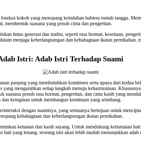
an fondasi kokoh yang menopang keindahan bahtera rumah tangga. Memb
sial, membentuk suasana yang penuh cinta dan pengertian.
kan lintas generasi dan tradisi, seperti rasa hormat, kesetiaan, pengert
g dalam menjaga keberlangsungan dan kebahagiaan ikatan pernikahan, 
ab Istri: Adab Istri Terhadap Suami
jalanan panjang yang membutuhkan komitmen serta upaya dari kedua b
as yang mengarahkan setiap langkah menuju keharmonisan. Khususnya, a
k suasana penuh rasa hormat, pengertian, dan cinta kasih yang menda
ulus dan keinginan untuk membangun kemitraan yang seimbang.
 berinteraksi dengan suaminya, yang semuanya bertujuan untuk menci
menopang kebahagiaan dan keberlangsungan ikatan pernikahan.
erminkan ketaatan dan kasih sayang. Untuk mendukung kedamaian hati
an hati yang tenang, seorang istri akan lebih mudah menunjukkan adab