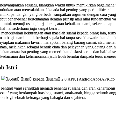
menyampaikan sesuatu, luangkan waktu untuk memikirkan bagaimana perk
tkan atau menyalahkan. Jika ada hal penting yang perlu dibicarakan,
miliki pandangan yang berbeda, sampaikan argumen dengan cara yang h
ebut benar-benar bertentangan dengan prinsip atau nilai fundamental ya
u untuk memuji usaha, kerja keras, atau kebaikan suami, sekecil apapun
al-hal sederhana juga sangat berarti.
i menceritakan kekurangan atau masalah suami kepada orang lain, terma
man bagi suami untuk berbagi segala hal tanpa rasa khawatir akan dihak
menyiapkan makanan favorit, merapikan barang-barang suami, atau men
mata, melainkan sebagai bentuk cinta dan pelayanan yang datang dari ha
akan antara isu penting yang memerlukan diskusi serius dan hal-hal s
 kedamaian dan keharmonisan jauh lebih bernilai daripada terus-men
 Istri
nting yang seringkali menjadi penentu suasana dan arah keharmonisan
sitif yang berdampak luas bagi suami, anak-anak, hingga seluruh ang
koh bagi sebuah keluarga yang bahagia dan sejahtera.