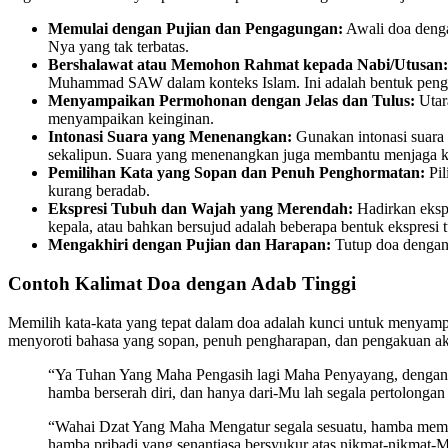
Memulai dengan Pujian dan Pengagungan:
Awali doa denga
Nya yang tak terbatas.
Bershalawat atau Memohon Rahmat kepada Nabi/Utusan:
Muhammad SAW dalam konteks Islam. Ini adalah bentuk pengh
Menyampaikan Permohonan dengan Jelas dan Tulus:
Utara
menyampaikan keinginan.
Intonasi Suara yang Menenangkan:
Gunakan intonasi suara 
sekalipun. Suara yang menenangkan juga membantu menjaga 
Pemilihan Kata yang Sopan dan Penuh Penghormatan:
Pil
kurang beradab.
Ekspresi Tubuh dan Wajah yang Merendah:
Hadirkan eksp
kepala, atau bahkan bersujud adalah beberapa bentuk ekspres
Mengakhiri dengan Pujian dan Harapan:
Tutup doa dengan
Contoh Kalimat Doa dengan Adab Tinggi
Memilih kata-kata yang tepat dalam doa adalah kunci untuk menyamp
menyoroti bahasa yang sopan, penuh pengharapan, dan pengakuan a
“Ya Tuhan Yang Maha Pengasih lagi Maha Penyayang, dengan 
hamba berserah diri, dan hanya dari-Mu lah segala pertolongan
“Wahai Dzat Yang Maha Mengatur segala sesuatu, hamba memo
hamba pribadi yang senantiasa bersyukur atas nikmat-nikmat-M