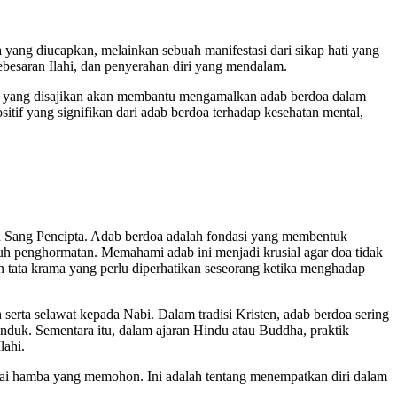
ang diucapkan, melainkan sebuah manifestasi dari sikap hati yang
ebesaran Ilahi, dan penyerahan diri yang mendalam.
is yang disajikan akan membantu mengamalkan adab berdoa dalam
tif yang signifikan dari adab berdoa terhadap kesehatan mental,
n Sang Pencipta. Adab berdoa adalah fondasi yang membentuk
uh penghormatan. Memahami adab ini menjadi krusial agar doa tidak
an tata krama yang perlu diperhatikan seseorang ketika menghadap
serta selawat kepada Nabi. Dalam tradisi Kristen, adab berdoa sering
unduk. Sementara itu, dalam ajaran Hindu atau Buddha, praktik
lahi.
agai hamba yang memohon. Ini adalah tentang menempatkan diri dalam