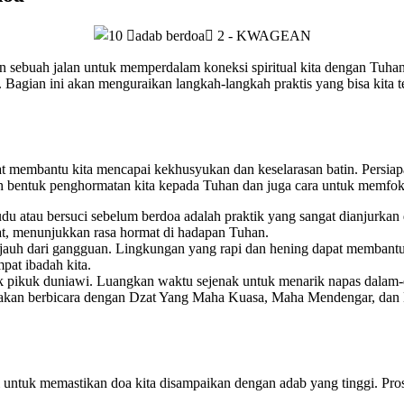
 sebuah jalan untuk memperdalam koneksi spiritual kita dengan Tuhan.
 Bagian ini akan menguraikan langkah-langkah praktis yang bisa kita t
 membantu kita mencapai kekhusyukan dan keselarasan batin. Persiapa
 bentuk penghormatan kita kepada Tuhan dan juga cara untuk memfokus
u atau bersuci sebelum berdoa adalah praktik yang sangat dianjurkan 
rat, menunjukkan rasa hormat di hadapan Tuhan.
n jauh dari gangguan. Lingkungan yang rapi dan hening dapat membant
mpat ibadah kita.
ruk pikuk duniawi. Luangkan waktu sejenak untuk menarik napas dala
a akan berbicara dengan Dzat Yang Maha Kuasa, Maha Mendengar, da
i untuk memastikan doa kita disampaikan dengan adab yang tinggi. Prose