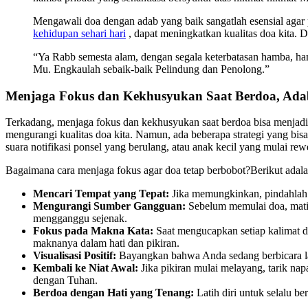
Mengawali doa dengan adab yang baik sangatlah esensial agar 
kehidupan sehari hari
, dapat meningkatkan kualitas doa kita. D
“Ya Rabb semesta alam, dengan segala keterbatasan hamba, ha
Mu. Engkaulah sebaik-baik Pelindung dan Penolong.”
Menjaga Fokus dan Kekhusyukan Saat Berdoa, Ada
Terkadang, menjaga fokus dan kekhusyukan saat berdoa bisa menjadi t
mengurangi kualitas doa kita. Namun, ada beberapa strategi yang bis
suara notifikasi ponsel yang berulang, atau anak kecil yang mulai rew
Bagaimana cara menjaga fokus agar doa tetap berbobot?Berikut adala
Mencari Tempat yang Tepat:
Jika memungkinkan, pindahlah k
Mengurangi Sumber Gangguan:
Sebelum memulai doa, matika
mengganggu sejenak.
Fokus pada Makna Kata:
Saat mengucapkan setiap kalimat d
maknanya dalam hati dan pikiran.
Visualisasi Positif:
Bayangkan bahwa Anda sedang berbicara lang
Kembali ke Niat Awal:
Jika pikiran mulai melayang, tarik na
dengan Tuhan.
Berdoa dengan Hati yang Tenang:
Latih diri untuk selalu b