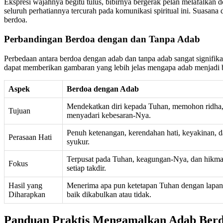
Ekspresi wajahnya begitu tulus, bibirnya bergerak pelan melafalka
seluruh perhatiannya tercurah pada komunikasi spiritual ini. Suasa
berdoa.
Perbandingan Berdoa dengan dan Tanpa Adab
Perbedaan antara berdoa dengan adab dan tanpa adab sangat signifik
dapat memberikan gambaran yang lebih jelas mengapa adab menjadi be
Aspek
Berdoa dengan Adab
Mendekatkan diri kepada Tuhan, memohon ridha, 
Tujuan
menyadari kebesaran-Nya.
Penuh ketenangan, kerendahan hati, keyakinan, d
Perasaan Hati
syukur.
Terpusat pada Tuhan, keagungan-Nya, dan hikmah
Fokus
setiap takdir.
Hasil yang
Menerima apa pun ketetapan Tuhan dengan lapan
Diharapkan
baik dikabulkan atau tidak.
Panduan Praktis Mengamalkan Adab Ber