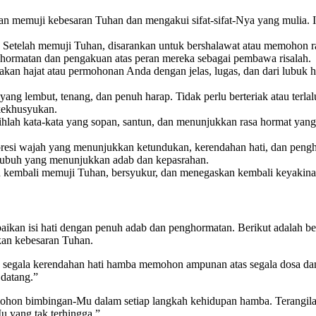
n memuji kebesaran Tuhan dan mengakui sifat-sifat-Nya yang mulia. 
Setelah memuji Tuhan, disarankan untuk bershalawat atau memohon r
ormatan dan pengakuan atas peran mereka sebagai pembawa risalah.
kan hajat atau permohonan Anda dengan jelas, lugas, dan dari lubuk h
yang lembut, tenang, dan penuh harap. Tidak perlu berteriak atau terl
kekhusyukan.
ihlah kata-kata yang sopan, santun, dan menunjukkan rasa hormat yang
resi wajah yang menunjukkan ketundukan, kerendahan hati, dan peng
i tubuh yang menunjukkan adab dan kepasrahan.
 kembali memuji Tuhan, bersyukur, dan menegaskan kembali keyakina
aikan isi hati dengan penuh adab dan penghormatan. Berikut adalah b
kan kebesaran Tuhan.
segala kerendahan hati hamba memohon ampunan atas segala dosa dan
 datang.”
hon bimbingan-Mu dalam setiap langkah kehidupan hamba. Terangilah
u yang tak terhingga.”