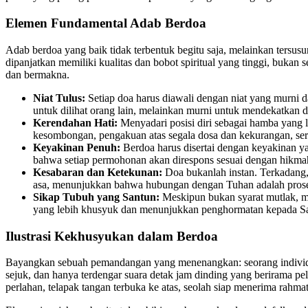
Elemen Fundamental Adab Berdoa
Adab berdoa yang baik tidak terbentuk begitu saja, melainkan tersu
dipanjatkan memiliki kualitas dan bobot spiritual yang tinggi, bu
dan bermakna.
Niat Tulus:
Setiap doa harus diawali dengan niat yang murni da
untuk dilihat orang lain, melainkan murni untuk mendekatkan 
Kerendahan Hati:
Menyadari posisi diri sebagai hamba yang l
kesombongan, pengakuan atas segala dosa dan kekurangan, ser
Keyakinan Penuh:
Berdoa harus disertai dengan keyakinan
bahwa setiap permohonan akan direspons sesuai dengan hikma
Kesabaran dan Ketekunan:
Doa bukanlah instan. Terkadang
asa, menunjukkan bahwa hubungan dengan Tuhan adalah prose
Sikap Tubuh yang Santun:
Meskipun bukan syarat mutlak, me
yang lebih khusyuk dan menunjukkan penghormatan kepada Sa
Ilustrasi Kekhusyukan dalam Berdoa
Bayangkan sebuah pemandangan yang menenangkan: seorang individu d
sejuk, dan hanya terdengar suara detak jam dinding yang berirama 
perlahan, telapak tangan terbuka ke atas, seolah siap menerima rahmat