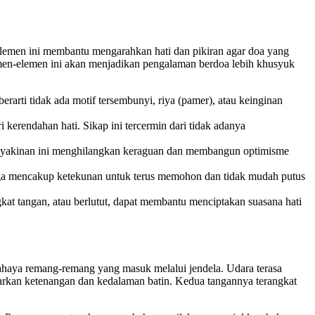
-elemen ini membantu mengarahkan hati dan pikiran agar doa yang
emen-elemen ini akan menjadikan pengalaman berdoa lebih khusyuk
erarti tidak ada motif tersembunyi, riya (pamer), atau keinginan
erendahan hati. Sikap ini tercermin dari tidak adanya
yakinan ini menghilangkan keraguan dan membangun optimisme
ga mencakup ketekunan untuk terus memohon dan tidak mudah putus
t tangan, atau berlutut, dapat membantu menciptakan suasana hati
ahaya remang-remang yang masuk melalui jendela. Udara terasa
carkan ketenangan dan kedalaman batin. Kedua tangannya terangkat