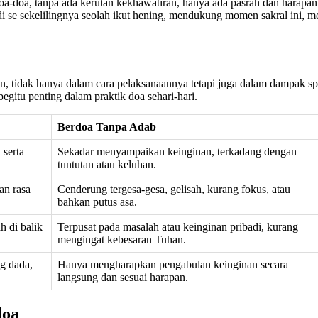
n doa-doa, tanpa ada kerutan kekhawatiran, hanya ada pasrah dan hara
na di se sekelilingnya seolah ikut hening, mendukung momen sakral i
an, tidak hanya dalam cara pelaksanaannya tetapi juga dalam dampak sp
gitu penting dalam praktik doa sehari-hari.
Berdoa Tanpa Adab
serta
Sekadar menyampaikan keinginan, terkadang dengan
tuntutan atau keluhan.
an rasa
Cenderung tergesa-gesa, gelisah, kurang fokus, atau
bahkan putus asa.
 di balik
Terpusat pada masalah atau keinginan pribadi, kurang
mengingat kebesaran Tuhan.
g dada,
Hanya mengharapkan pengabulan keinginan secara
langsung dan sesuai harapan.
doa