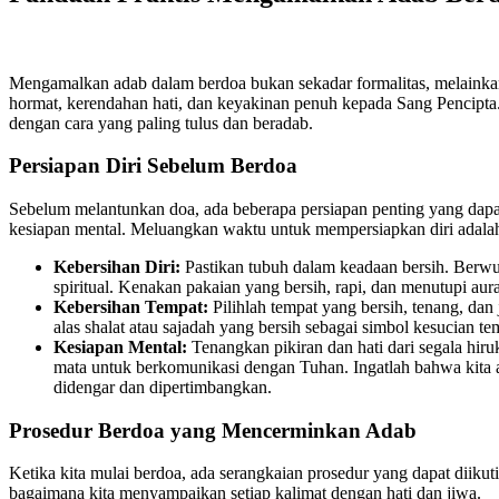
Mengamalkan adab dalam berdoa bukan sekadar formalitas, melainkan
hormat, kerendahan hati, dan keyakinan penuh kepada Sang Pencipta.
dengan cara yang paling tulus dan beradab.
Persiapan Diri Sebelum Berdoa
Sebelum melantunkan doa, ada beberapa persiapan penting yang dapat
kesiapan mental. Meluangkan waktu untuk mempersiapkan diri adalah
Kebersihan Diri:
Pastikan tubuh dalam keadaan bersih. Berwud
spiritual. Kenakan pakaian yang bersih, rapi, dan menutupi au
Kebersihan Tempat:
Pilihlah tempat yang bersih, tenang, da
alas shalat atau sajadah yang bersih sebagai simbol kesucian te
Kesiapan Mental:
Tenangkan pikiran dan hati dari segala hi
mata untuk berkomunikasi dengan Tuhan. Ingatlah bahwa kit
didengar dan dipertimbangkan.
Prosedur Berdoa yang Mencerminkan Adab
Ketika kita mulai berdoa, ada serangkaian prosedur yang dapat diikut
bagaimana kita menyampaikan setiap kalimat dengan hati dan jiwa.