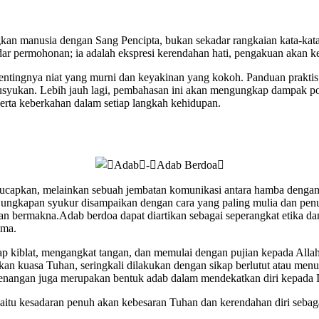
n manusia dengan Sang Pencipta, bukan sekadar rangkaian kata-kata y
adar permohonan; ia adalah ekspresi kerendahan hati, pengakuan akan k
pentingnya niat yang murni dan keyakinan yang kokoh. Panduan prakt
husyukan. Lebih jauh lagi, pembahasan ini akan mengungkap dampak posi
rta keberkahan dalam setiap langkah kehidupan.
 diucapkan, melainkan sebuah jembatan komunikasi antara hamba denga
n ungkapan syukur disampaikan dengan cara yang paling mulia dan pen
dan bermakna.Adab berdoa dapat diartikan sebagai seperangkat etika d
ama.
p kiblat, mengangkat tangan, dan memulai dengan pujian kepada Allah 
 akan kuasa Tuhan, seringkali dilakukan dengan sikap berlutut atau men
enangan juga merupakan bentuk adab dalam mendekatkan diri kepada I
 yaitu kesadaran penuh akan kebesaran Tuhan dan kerendahan diri seb