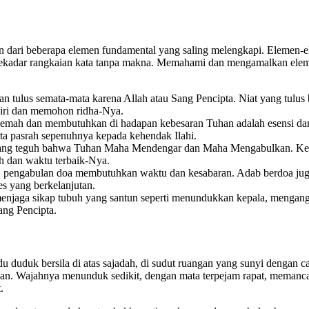
sun dari beberapa elemen fundamental yang saling melengkapi. Elemen
kan sekadar rangkaian kata tanpa makna. Memahami dan mengamalkan el
n tulus semata-mata karena Allah atau Sang Pencipta. Niat yang tulus b
diri dan memohon ridha-Nya.
emah dan membutuhkan di hadapan kebesaran Tuhan adalah esensi dari k
ta pasrah sepenuhnya kepada kehendak Ilahi.
 yang teguh bahwa Tuhan Maha Mendengar dan Maha Mengabulkan. Ke
h dan waktu terbaik-Nya.
, pengabulan doa membutuhkan waktu dan kesabaran. Adab berdoa ju
s yang berkelanjutan.
njaga sikap tubuh yang santun seperti menundukkan kepala, mengangka
ng Pencipta.
uduk bersila di atas sajadah, di sudut ruangan yang sunyi dengan c
pelan. Wajahnya menunduk sedikit, dengan mata terpejam rapat, meman
.