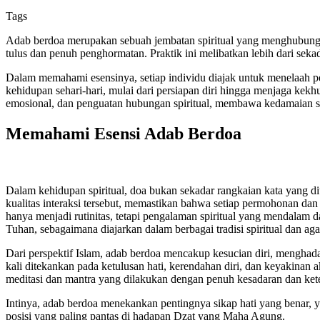
Tags
Adab berdoa merupakan sebuah jembatan spiritual yang menghubungka
tulus dan penuh penghormatan. Praktik ini melibatkan lebih dari sek
Dalam memahami esensinya, setiap individu diajak untuk menelaah 
kehidupan sehari-hari, mulai dari persiapan diri hingga menjaga kek
emosional, dan penguatan hubungan spiritual, membawa kedamaian se
Memahami Esensi Adab Berdoa
Dalam kehidupan spiritual, doa bukan sekadar rangkaian kata yang
kualitas interaksi tersebut, memastikan bahwa setiap permohonan da
hanya menjadi rutinitas, tetapi pengalaman spiritual yang mendalam 
Tuhan, sebagaimana diajarkan dalam berbagai tradisi spiritual dan ag
Dari perspektif Islam, adab berdoa mencakup kesucian diri, menghada
kali ditekankan pada ketulusan hati, kerendahan diri, dan keyakinan
meditasi dan mantra yang dilakukan dengan penuh kesadaran dan ket
Intinya, adab berdoa menekankan pentingnya sikap hati yang benar,
posisi yang paling pantas di hadapan Dzat yang Maha Agung.