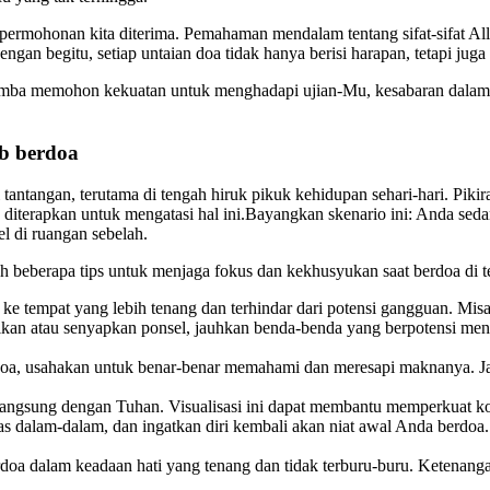
permohonan kita diterima. Pemahaman mendalam tentang sifat-sifat Al
engan begitu, setiap untaian doa tidak hanya berisi harapan, tetapi ju
mba memohon kekuatan untuk menghadapi ujian-Mu, kesabaran dalam se
b berdoa
antangan, terutama di tengah hiruk pikuk kehidupan sehari-hari. Piki
a diterapkan untuk mengatasi hal ini.Bayangkan skenario ini: Anda se
el di ruangan sebelah.
h beberapa tips untuk menjaga fokus dan kekhusyukan saat berdoa di 
e tempat yang lebih tenang dan terhindar dari potensi gangguan. Misal
n atau senyapkan ponsel, jauhkan benda-benda yang berpotensi mengali
oa, usahakan untuk benar-benar memahami dan meresapi maknanya. Jan
sung dengan Tuhan. Visualisasi ini dapat membantu memperkuat koneks
pas dalam-dalam, dan ingatkan diri kembali akan niat awal Anda berdoa
erdoa dalam keadaan hati yang tenang dan tidak terburu-buru. Ketenan