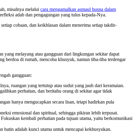
lah, misalnya melalui
cara mengamalkan asmaul husna dalam
ga refleksi adab dan pengagungan yang tulus kepada-Nya.
tiap cobaan, dan keikhlasan dalam menerima setiap takdir-
ran yang melayang atau gangguan dari lingkungan sekitar dapat
dang berdoa di rumah, mencoba khusyuk, namun tiba-tiba terdengar
tengah gangguan:
nya, ruangan yang tertutup atau sudut yang jauh dari keramaian.
hkan perhatian, dan beritahu orang di sekitar agar tidak
gan hanya mengucapkan secara lisan, tetapi hadirkan pula
i emosional dan spiritual, sehingga pikiran lebih terpusat.
. Fokuskan kembali perhatian pada tujuan utama, yaitu berkomunikasi
gan batin adalah kunci utama untuk mencapai kekhusyukan.