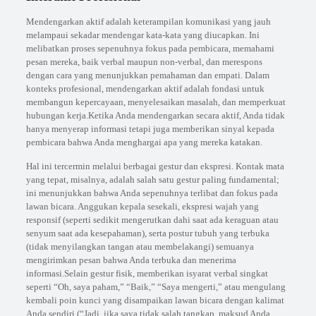
Mendengarkan aktif adalah keterampilan komunikasi yang jauh
melampaui sekadar mendengar kata-kata yang diucapkan. Ini
melibatkan proses sepenuhnya fokus pada pembicara, memahami
pesan mereka, baik verbal maupun non-verbal, dan merespons
dengan cara yang menunjukkan pemahaman dan empati. Dalam
konteks profesional, mendengarkan aktif adalah fondasi untuk
membangun kepercayaan, menyelesaikan masalah, dan memperkuat
hubungan kerja.Ketika Anda mendengarkan secara aktif, Anda tidak
hanya menyerap informasi tetapi juga memberikan sinyal kepada
pembicara bahwa Anda menghargai apa yang mereka katakan.
Hal ini tercermin melalui berbagai gestur dan ekspresi. Kontak mata
yang tepat, misalnya, adalah salah satu gestur paling fundamental;
ini menunjukkan bahwa Anda sepenuhnya terlibat dan fokus pada
lawan bicara. Anggukan kepala sesekali, ekspresi wajah yang
responsif (seperti sedikit mengerutkan dahi saat ada keraguan atau
senyum saat ada kesepahaman), serta postur tubuh yang terbuka
(tidak menyilangkan tangan atau membelakangi) semuanya
mengirimkan pesan bahwa Anda terbuka dan menerima
informasi.Selain gestur fisik, memberikan isyarat verbal singkat
seperti “Oh, saya paham,” “Baik,” “Saya mengerti,” atau mengulang
kembali poin kunci yang disampaikan lawan bicara dengan kalimat
Anda sendiri (“Jadi, jika saya tidak salah tangkap, maksud Anda