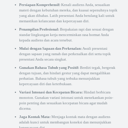
Persiapan Komprehensif:
Kenali audiens Anda, sesuaikan
materi dengan kebutuhan mereka, dan kuasai sepenuhnya topik
yang akan dibahas. Latih presentasi Anda berulang kali untuk
memastikan kelancaran dan kepercayaan diri.
Penampilan Profesional:
Berpakaian rapi dan sesuai dengan
standar lingkungan kerja mencerminkan rasa hormat Anda
kepada audiens dan acara tersebut.
Mulai dengan Sapaan dan Perkenalan:
Awali presentasi
dengan sapaan yang ramah dan perkenalkan diri serta topik
presentasi Anda secara singkat.
Gunakan Bahasa Tubuh yang Positif:
Berdiri tegak, bergerak
dengan tujuan, dan hindari gestur yang dapat mengalihkan
perhatian. Bahasa tubuh yang terbuka menunjukkan
kepercayaan diri dan keterbukaan.
Variasi Intonasi dan Kecepatan Bicara:
Hindari berbicara
monoton. Gunakan variasi intonasi untuk menekankan poin-
poin penting dan sesuaikan kecepatan bicara agar mudah
dicerna.
Jaga Kontak Mata:
Menjaga kontak mata dengan audiens
adalah kunci untuk membangun koneksi dan menunjukkan
kepercayaan diri.