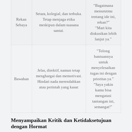
“Bagaimana
menurutmu
Setara, kolegial, dan terbuka.
tentang ide ini,
Rekan
Tetap menjaga etika
rekan?”
Sebaya
meskipun dalam suasana
“Mari kita
santai.
diskusikan lebih
lanjut ya.”
“Tolong
bantuannya
untuk
menyelesaikan
Jelas, direktif, namun tetap
tugas ini dengan
menghargai dan memotivasi.
Bawahan
prioritas ya.”
Hindari nada merendahkan
“Saya yakin
atau perintah yang kasar.
kamu bisa
mengatasi
tantangan ini,
semangat!”
Menyampaikan Kritik dan Ketidaksetujuan
dengan Hormat