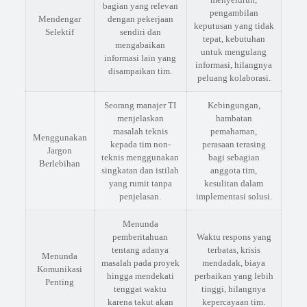
bagian yang relevan
pengambilan
Mendengar
dengan pekerjaan
keputusan yang tidak
Selektif
sendiri dan
tepat, kebutuhan
mengabaikan
untuk mengulang
informasi lain yang
informasi, hilangnya
disampaikan tim.
peluang kolaborasi.
Seorang manajer TI
Kebingungan,
menjelaskan
hambatan
masalah teknis
pemahaman,
Menggunakan
kepada tim non-
perasaan terasing
Jargon
teknis menggunakan
bagi sebagian
Berlebihan
singkatan dan istilah
anggota tim,
yang rumit tanpa
kesulitan dalam
penjelasan.
implementasi solusi.
Menunda
pemberitahuan
Waktu respons yang
tentang adanya
terbatas, krisis
Menunda
masalah pada proyek
mendadak, biaya
Komunikasi
hingga mendekati
perbaikan yang lebih
Penting
tenggat waktu
tinggi, hilangnya
karena takut akan
kepercayaan tim.