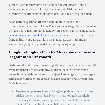
Terakhir, selalu asumsikan niat baik dari lawan bicara. Ketika
membaca pesan yang ambigu, cobalah untuk tidak langsung
berasumsi negatif, melainkan tanyakan klarifikasi jika diperlukan.
Adab berbicara sangat krusial dalam interaksi sehari-hari,
menunjukkan kualitas diri kita. Pentingnya menjaga lisan ini sejalan
dengan upaya meningkatkan ketakwaan, seperti saat kita mendalami
cara mengamalkan surat al baqarah
untuk memperoleh keberkahan.
Dengan lisan yang terjaga, kita bisa menciptakan lingkungan
komunikasi yang lebih positif dan saling menghargai.
Langkah-langkah Praktis Merespons Komentar
Negatif atau Provokatif
Berinteraksi di forum online seringkali membawa kita pada situasi di
mana komentar negatif atau provokatif muncul. Meresponsnya
secara bijak adalah kunci untuk menjaga ketenangan dan mencegah
eskalasi konflik. Berikut adalah langkah-langkah praktis yang bisa
Anda terapkan:
Jangan Terpancing Emosi:
Langkah pertama dan terpenting
adalah menenangkan diri. Komentar provokatif seringkali
dirancang untuk memancing reaksi emosional. Tarik napas
dalam-dalam dan hindari membalas saat sedang marah.