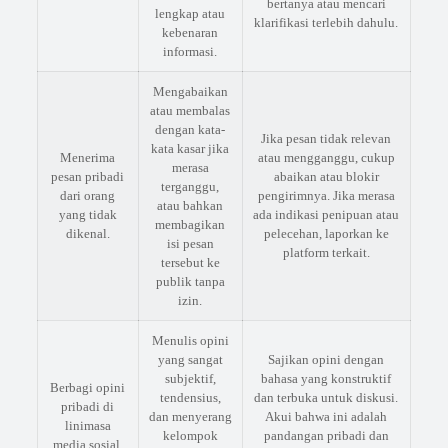
bertanya atau mencari
lengkap atau
klarifikasi terlebih dahulu.
kebenaran
informasi.
Mengabaikan
atau membalas
dengan kata-
Jika pesan tidak relevan
kata kasar jika
Menerima
atau mengganggu, cukup
merasa
pesan pribadi
abaikan atau blokir
terganggu,
dari orang
pengirimnya. Jika merasa
atau bahkan
yang tidak
ada indikasi penipuan atau
membagikan
dikenal.
pelecehan, laporkan ke
isi pesan
platform terkait.
tersebut ke
publik tanpa
izin.
Menulis opini
yang sangat
Sajikan opini dengan
subjektif,
bahasa yang konstruktif
Berbagi opini
tendensius,
dan terbuka untuk diskusi.
pribadi di
dan menyerang
Akui bahwa ini adalah
linimasa
kelompok
pandangan pribadi dan
media sosial.