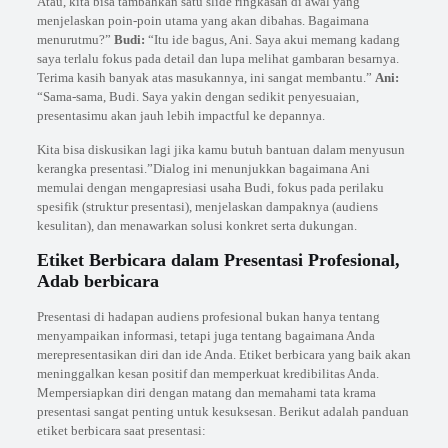
Atau, kita bisa tambahkan satu slide ringkasan di awal yang
menjelaskan poin-poin utama yang akan dibahas. Bagaimana
menurutmu?”
Budi:
“Itu ide bagus, Ani. Saya akui memang kadang
saya terlalu fokus pada detail dan lupa melihat gambaran besarnya.
Terima kasih banyak atas masukannya, ini sangat membantu.”
Ani:
“Sama-sama, Budi. Saya yakin dengan sedikit penyesuaian,
presentasimu akan jauh lebih impactful ke depannya.
Kita bisa diskusikan lagi jika kamu butuh bantuan dalam menyusun
kerangka presentasi.”Dialog ini menunjukkan bagaimana Ani
memulai dengan mengapresiasi usaha Budi, fokus pada perilaku
spesifik (struktur presentasi), menjelaskan dampaknya (audiens
kesulitan), dan menawarkan solusi konkret serta dukungan.
Etiket Berbicara dalam Presentasi Profesional,
Adab berbicara
Presentasi di hadapan audiens profesional bukan hanya tentang
menyampaikan informasi, tetapi juga tentang bagaimana Anda
merepresentasikan diri dan ide Anda. Etiket berbicara yang baik akan
meninggalkan kesan positif dan memperkuat kredibilitas Anda.
Mempersiapkan diri dengan matang dan memahami tata krama
presentasi sangat penting untuk kesuksesan. Berikut adalah panduan
etiket berbicara saat presentasi: