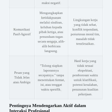
reaksi negatif.
Mengungkapkan
ketidakpuasan
Lingkungan kerja
melalui sindiran,
yang tidak sehat,
keluhan kepada
Komunikasi
konflik terpendam,
pihak ketiga, atau
Pasif-Agresif
penurunan moral tim,
penundaan tugas
masalah tidak
secara sengaja, alih-
terselesaikan.
alih berbicara
langsung.
Hasil kerja yang
“Tolong siapkan
tidak sesuai
laporannya
ekspektasi,
Pesan yang
secepatnya.” tanpa
pemborosan waktu
Tidak Jelas
menentukan format,
untuk klarifikasi,
atau Ambigu
isi, atau tenggat
potensi kesalahan,
waktu spesifik.
penurunan kualitas
pekerjaan.
Pentingnya Mendengarkan Aktif dalam
Interaksi Profesional