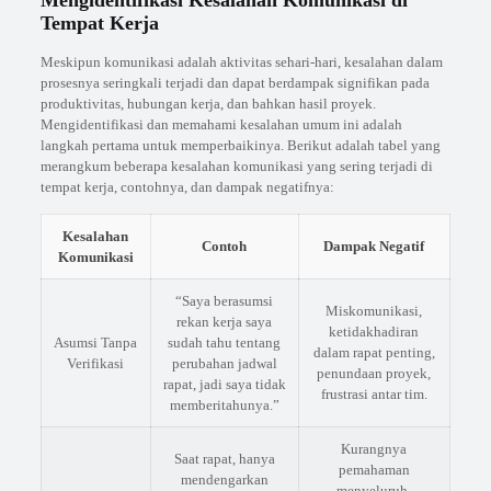
Mengidentifikasi Kesalahan Komunikasi di
Tempat Kerja
Meskipun komunikasi adalah aktivitas sehari-hari, kesalahan dalam
prosesnya seringkali terjadi dan dapat berdampak signifikan pada
produktivitas, hubungan kerja, dan bahkan hasil proyek.
Mengidentifikasi dan memahami kesalahan umum ini adalah
langkah pertama untuk memperbaikinya. Berikut adalah tabel yang
merangkum beberapa kesalahan komunikasi yang sering terjadi di
tempat kerja, contohnya, dan dampak negatifnya:
Kesalahan
Contoh
Dampak Negatif
Komunikasi
“Saya berasumsi
Miskomunikasi,
rekan kerja saya
ketidakhadiran
Asumsi Tanpa
sudah tahu tentang
dalam rapat penting,
Verifikasi
perubahan jadwal
penundaan proyek,
rapat, jadi saya tidak
frustrasi antar tim.
memberitahunya.”
Kurangnya
Saat rapat, hanya
pemahaman
mendengarkan
menyeluruh,