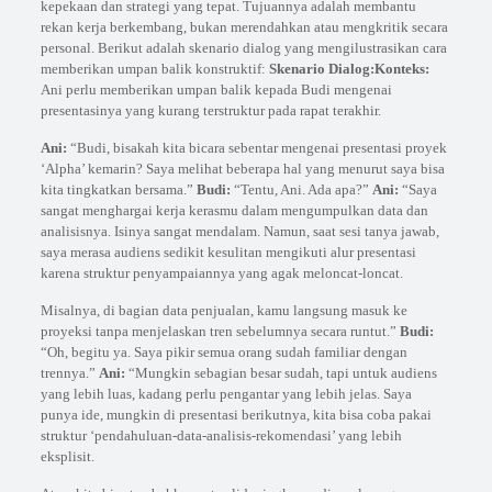
kepekaan dan strategi yang tepat. Tujuannya adalah membantu
rekan kerja berkembang, bukan merendahkan atau mengkritik secara
personal. Berikut adalah skenario dialog yang mengilustrasikan cara
memberikan umpan balik konstruktif:
Skenario Dialog:
Konteks:
Ani perlu memberikan umpan balik kepada Budi mengenai
presentasinya yang kurang terstruktur pada rapat terakhir.
Ani:
“Budi, bisakah kita bicara sebentar mengenai presentasi proyek
‘Alpha’ kemarin? Saya melihat beberapa hal yang menurut saya bisa
kita tingkatkan bersama.”
Budi:
“Tentu, Ani. Ada apa?”
Ani:
“Saya
sangat menghargai kerja kerasmu dalam mengumpulkan data dan
analisisnya. Isinya sangat mendalam. Namun, saat sesi tanya jawab,
saya merasa audiens sedikit kesulitan mengikuti alur presentasi
karena struktur penyampaiannya yang agak meloncat-loncat.
Misalnya, di bagian data penjualan, kamu langsung masuk ke
proyeksi tanpa menjelaskan tren sebelumnya secara runtut.”
Budi:
“Oh, begitu ya. Saya pikir semua orang sudah familiar dengan
trennya.”
Ani:
“Mungkin sebagian besar sudah, tapi untuk audiens
yang lebih luas, kadang perlu pengantar yang lebih jelas. Saya
punya ide, mungkin di presentasi berikutnya, kita bisa coba pakai
struktur ‘pendahuluan-data-analisis-rekomendasi’ yang lebih
eksplisit.