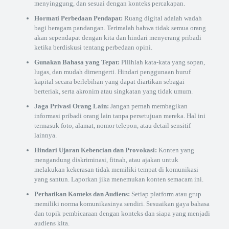
menyinggung, dan sesuai dengan konteks percakapan.
Hormati Perbedaan Pendapat:
Ruang digital adalah wadah
bagi beragam pandangan. Terimalah bahwa tidak semua orang
akan sependapat dengan kita dan hindari menyerang pribadi
ketika berdiskusi tentang perbedaan opini.
Gunakan Bahasa yang Tepat:
Pilihlah kata-kata yang sopan,
lugas, dan mudah dimengerti. Hindari penggunaan huruf
kapital secara berlebihan yang dapat diartikan sebagai
berteriak, serta akronim atau singkatan yang tidak umum.
Jaga Privasi Orang Lain:
Jangan pernah membagikan
informasi pribadi orang lain tanpa persetujuan mereka. Hal ini
termasuk foto, alamat, nomor telepon, atau detail sensitif
lainnya.
Hindari Ujaran Kebencian dan Provokasi:
Konten yang
mengandung diskriminasi, fitnah, atau ajakan untuk
melakukan kekerasan tidak memiliki tempat di komunikasi
yang santun. Laporkan jika menemukan konten semacam ini.
Perhatikan Konteks dan Audiens:
Setiap platform atau grup
memiliki norma komunikasinya sendiri. Sesuaikan gaya bahasa
dan topik pembicaraan dengan konteks dan siapa yang menjadi
audiens kita.