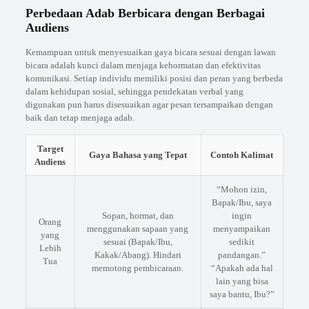
Perbedaan Adab Berbicara dengan Berbagai
Audiens
Kemampuan untuk menyesuaikan gaya bicara sesuai dengan lawan
bicara adalah kunci dalam menjaga kehormatan dan efektivitas
komunikasi. Setiap individu memiliki posisi dan peran yang berbeda
dalam kehidupan sosial, sehingga pendekatan verbal yang
digunakan pun harus disesuaikan agar pesan tersampaikan dengan
baik dan tetap menjaga adab.
Target
Gaya Bahasa yang Tepat
Contoh Kalimat
Audiens
“Mohon izin,
Bapak/Ibu, saya
Sopan, hormat, dan
ingin
Orang
menggunakan sapaan yang
menyampaikan
yang
sesuai (Bapak/Ibu,
sedikit
Lebih
Kakak/Abang). Hindari
pandangan.”
Tua
memotong pembicaraan.
“Apakah ada hal
lain yang bisa
saya bantu, Ibu?”