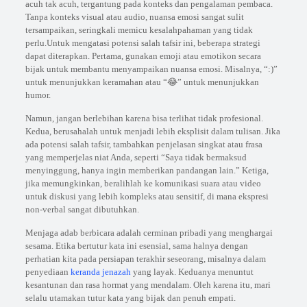
acuh tak acuh, tergantung pada konteks dan pengalaman pembaca.
Tanpa konteks visual atau audio, nuansa emosi sangat sulit
tersampaikan, seringkali memicu kesalahpahaman yang tidak
perlu.Untuk mengatasi potensi salah tafsir ini, beberapa strategi
dapat diterapkan. Pertama, gunakan emoji atau emotikon secara
bijak untuk membantu menyampaikan nuansa emosi. Misalnya, “:)”
untuk menunjukkan keramahan atau “😂” untuk menunjukkan
humor.
Namun, jangan berlebihan karena bisa terlihat tidak profesional.
Kedua, berusahalah untuk menjadi lebih eksplisit dalam tulisan. Jika
ada potensi salah tafsir, tambahkan penjelasan singkat atau frasa
yang memperjelas niat Anda, seperti “Saya tidak bermaksud
menyinggung, hanya ingin memberikan pandangan lain.” Ketiga,
jika memungkinkan, beralihlah ke komunikasi suara atau video
untuk diskusi yang lebih kompleks atau sensitif, di mana ekspresi
non-verbal sangat dibutuhkan.
Menjaga adab berbicara adalah cerminan pribadi yang menghargai
sesama. Etika bertutur kata ini esensial, sama halnya dengan
perhatian kita pada persiapan terakhir seseorang, misalnya dalam
penyediaan
keranda jenazah
yang layak. Keduanya menuntut
kesantunan dan rasa hormat yang mendalam. Oleh karena itu, mari
selalu utamakan tutur kata yang bijak dan penuh empati.