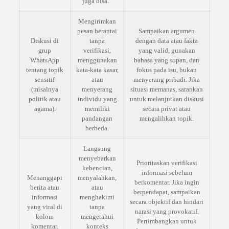
juga bisa.”
Mengirimkan
pesan berantai
Sampaikan argumen
Diskusi di
tanpa
dengan data atau fakta
grup
verifikasi,
yang valid, gunakan
WhatsApp
menggunakan
bahasa yang sopan, dan
tentang topik
kata-kata kasar,
fokus pada isu, bukan
sensitif
atau
menyerang pribadi. Jika
(misalnya
menyerang
situasi memanas, sarankan
politik atau
individu yang
untuk melanjutkan diskusi
agama).
memiliki
secara privat atau
pandangan
mengalihkan topik.
berbeda.
Langsung
menyebarkan
Prioritaskan verifikasi
kebencian,
informasi sebelum
Menanggapi
menyalahkan,
berkomentar. Jika ingin
berita atau
atau
berpendapat, sampaikan
informasi
menghakimi
secara objektif dan hindari
yang viral di
tanpa
narasi yang provokatif.
kolom
mengetahui
Pertimbangkan untuk
komentar.
konteks