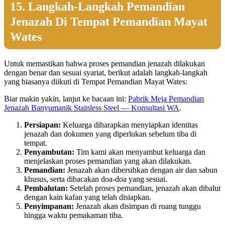
15. Langkah-Langkah Pemandian
Jenazah Di Tempat Pemandian Mayat
Wates
Untuk memastikan bahwa proses pemandian jenazah dilakukan
dengan benar dan sesuai syariat, berikut adalah langkah-langkah
yang biasanya diikuti di Tempat Pemandian Mayat Wates:
Biar makin yakin, lanjut ke bacaan ini:
Pabrik Meja Pemandian
Jenazah Banyumanik Stainless Steel — Konsultasi WA
.
Persiapan:
Keluarga diharapkan menyiapkan identitas
jenazah dan dokumen yang diperlukan sebelum tiba di
tempat.
Penyambutan:
Tim kami akan menyambut keluarga dan
menjelaskan proses pemandian yang akan dilakukan.
Pemandian:
Jenazah akan dibersihkan dengan air dan sabun
khusus, serta dibacakan doa-doa yang sesuai.
Pembalutan:
Setelah proses pemandian, jenazah akan dibalut
dengan kain kafan yang telah disiapkan.
Penyimpanan:
Jenazah akan disimpan di ruang tunggu
hingga waktu pemakaman tiba.