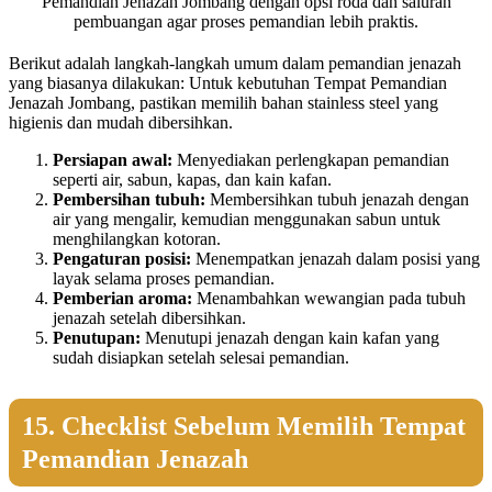
Pemandian Jenazah Jombang dengan opsi roda dan saluran
pembuangan agar proses pemandian lebih praktis.
Berikut adalah langkah-langkah umum dalam pemandian jenazah
yang biasanya dilakukan: Untuk kebutuhan Tempat Pemandian
Jenazah Jombang, pastikan memilih bahan stainless steel yang
higienis dan mudah dibersihkan.
Persiapan awal:
Menyediakan perlengkapan pemandian
seperti air, sabun, kapas, dan kain kafan.
Pembersihan tubuh:
Membersihkan tubuh jenazah dengan
air yang mengalir, kemudian menggunakan sabun untuk
menghilangkan kotoran.
Pengaturan posisi:
Menempatkan jenazah dalam posisi yang
layak selama proses pemandian.
Pemberian aroma:
Menambahkan wewangian pada tubuh
jenazah setelah dibersihkan.
Penutupan:
Menutupi jenazah dengan kain kafan yang
sudah disiapkan setelah selesai pemandian.
15. Checklist Sebelum Memilih Tempat
Pemandian Jenazah