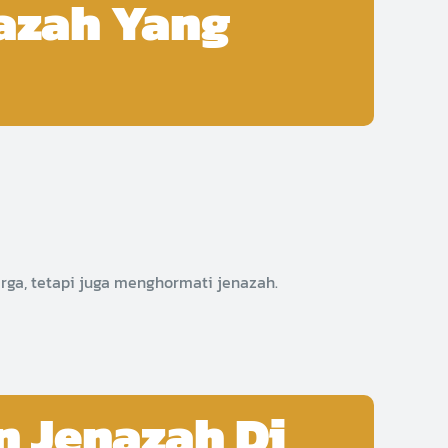
nazah Yang
:
rga, tetapi juga menghormati jenazah.
n Jenazah Di