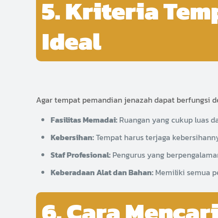
5. Kriteria Te
Ideal
Agar tempat pemandian jenazah dapat berfungsi den
Fasilitas Memadai:
Ruangan yang cukup luas da
Kebersihan:
Tempat harus terjaga kebersihann
Staf Profesional:
Pengurus yang berpengalama
Keberadaan Alat dan Bahan:
Memiliki semua pe
6. Cara Mencar