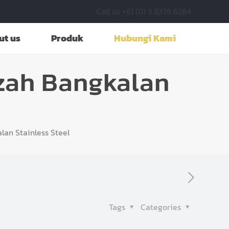
Call us +61 (0) 3 8376 6284
ut us
Produk
Hubungi Kami
zah Bangkalan
an Stainless Steel
Tags
Categories