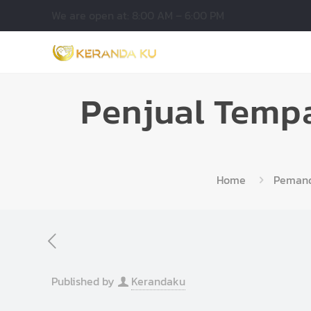
We are open at: 8:00 AM – 6:00 PM
Penjual Temp
Home
Pemand
Published by
Kerandaku