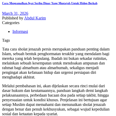
Cara Mengamalkan Ayat Seribu Dinar Yang Mustajab Untuk Hidup Berkah
March 31, 2026
Published by
Abdul Karim
Categories
Informasi
Tags
Tata cara sholat jenazah persis merupakan panduan penting dalam
Islam, sebuah bentuk penghormatan terakhir yang mendalam bagi
mereka yang telah berpulang. Ibadah ini bukan sekadar rutinitas,
melainkan sebuah kesempatan untuk mendoakan ampunan dan
rahmat bagi almarhum atau almarhumah, sekaligus menjadi
pengingat akan kefanaan hidup dan urgensi persiapan diri
menghadapi akhirat.
Melalui pembahasan ini, akan dijelaskan secara rinci mulai dari
dasar hukum dan keutamaannya, panduan langkah demi langkah
pelaksanaannya, perbedaan bacaan doa pada setiap takbir, hingga
penyesuaian untuk kondisi khusus. Penjelasan ini bertujuan agar
setiap Muslim dapat memahami dan menunaikan sholat jenazah
dengan benar dan penuh kekhusyukan, sebagai wujud kepedulian
sosial dan ketaatan kepada syariat.