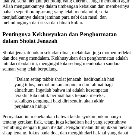
tuanya, serta menjadi penolong yang diterima. Juga memohon agar
Allah menguatkannya dalam timbangan kebaikan dan memberinya
pahala seperti orang-orang yang telah mendahului, serta
menjadikannya dalam jaminan para nabi dan rasul, dan
melindunginya dari siksa dan fitnah kubur.
Pentingnya Kekhusyukan dan Penghormatan
dalam Sholat Jenazah
Sholat jenazah bukan sekadar ritual, melainkan juga momen refleksi
dan doa yang mendalam. Kekhusyukan dan penghormatan adalah
inti dari ibadah ini, mengingat kita sedang mendoakan saudara
seiman yang telah berpulang.
“Dalam setiap takbir sholat jenazah, hadirkanlah hati
yang tulus, memohonkan ampunan dan rahmat bagi
almarhum. Ingatlah bahwa ini adalah kesempatan
terakhir kita untuk berbuat baik kepada mereka,
sekaligus pengingat bagi diri sendiri akan akhir
perjalanan hidup.”
Pernyataan ini menekankan bahwa kekhusyukan bukan hanya
tentang gerakan fisik, tetapi juga kehadiran hati yang sepenuhnya
terhubung dengan tujuan ibadah. Penghormatan ditunjukkan melalui
sikap tenang, fokus pada doa, dan menghindari hal-hal yang dapat