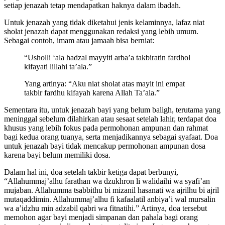
setiap jenazah tetap mendapatkan haknya dalam ibadah.
Untuk jenazah yang tidak diketahui jenis kelaminnya, lafaz niat
sholat jenazah dapat menggunakan redaksi yang lebih umum.
Sebagai contoh, imam atau jamaah bisa berniat:
“Usholli ‘ala hadzal mayyiti arba’a takbiratin fardhol
kifayati lillahi ta’ala.”
Yang artinya: “Aku niat sholat atas mayit ini empat
takbir fardhu kifayah karena Allah Ta’ala.”
Sementara itu, untuk jenazah bayi yang belum baligh, terutama yang
meninggal sebelum dilahirkan atau sesaat setelah lahir, terdapat doa
khusus yang lebih fokus pada permohonan ampunan dan rahmat
bagi kedua orang tuanya, serta menjadikannya sebagai syafaat. Doa
untuk jenazah bayi tidak mencakup permohonan ampunan dosa
karena bayi belum memiliki dosa.
Dalam hal ini, doa setelah takbir ketiga dapat berbunyi,
“Allahummaj’alhu farathan wa dzukhron li walidaihi wa syafi’an
mujaban. Allahumma tsabbithu bi mizanil hasanati wa ajrilhu bi ajril
mutaqaddimin. Allahummaj’alhu fi kafaalatil anbiya’i wal mursalin
wa a’idzhu min adzabil qabri wa fitnatihi.” Artinya, doa tersebut
memohon agar bayi menjadi simpanan dan pahala bagi orang