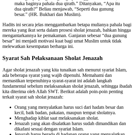
maka baginya pahala dua qirath.” Ditanyakan, “Apa itu
dua qirath?” Beliau menjawab, “Seperti dua gunung
besar.” (HR. Bukhari dan Muslim).
Hadits ini secara jelas menggambarkan betapa mulianya pahala bagi
mereka yang ikut serta dalam prosesi sholat jenazah, bahkan hingga
mengantarkannya ke pemakaman. Ganjaran sebesar “dua gunung
besar” ini menjadi motivasi kuat bagi umat Muslim untuk tidak
melewatkan kesempatan berharga ini.
Syarat Sah Pelaksanaan Sholat Jenazah
Agar sholat jenazah yang kita tunaikan sah menurut syariat Islam,
ada beberapa syarat yang wajib dipenuhi. Memahami dan
memastikan terpenuhinya syarat-syarat ini adalah langkah
fundamental sebelum melaksanakan sholat jenazah, sehingga ibadah
kita diterima oleh Allah SWT. Berikut adalah poin-poin penting
terkait syarat sah sholat jenazah:
Orang yang menyalatkan harus suci dari hadats besar dan
kecil, baik badan, pakaian, maupun tempat sholatnya.
Menghadap kiblat saat melaksanakan sholat.
Jenazah yang akan disalatkan harus sudah dimandikan dan
dikafani sesuai dengan syariat Islam.
Jenazah harus berada di hadapan orang yang menyalatkan,