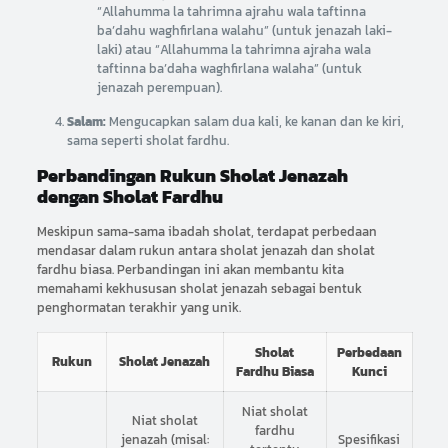
“Allahumma la tahrimna ajrahu wala taftinna
ba’dahu waghfirlana walahu” (untuk jenazah laki-
laki) atau “Allahumma la tahrimna ajraha wala
taftinna ba’daha waghfirlana walaha” (untuk
jenazah perempuan).
Salam:
Mengucapkan salam dua kali, ke kanan dan ke kiri,
sama seperti sholat fardhu.
Perbandingan Rukun Sholat Jenazah
dengan Sholat Fardhu
Meskipun sama-sama ibadah sholat, terdapat perbedaan
mendasar dalam rukun antara sholat jenazah dan sholat
fardhu biasa. Perbandingan ini akan membantu kita
memahami kekhususan sholat jenazah sebagai bentuk
penghormatan terakhir yang unik.
Sholat
Perbedaan
Rukun
Sholat Jenazah
Fardhu Biasa
Kunci
Niat sholat
Niat sholat
fardhu
jenazah (misal:
Spesifikasi