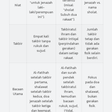
tertentu
“untuk jenazah
jenazah vs.
Niat
(misal:
laki-
nama
“sholat
laki/perempuan
sholat.
Subuh dua
ini”).
rakaat”).
Takbiratul
Jumlah
ihram dan
takbir
Empat kali
takbir intiqal
tetap dan
takbir tanpa
Takbir
(perpindahan
tidak ada
rukuk dan
gerakan)
gerakan
sujud.
dalam setiap
fisik selain
rakaat.
berdiri.
Al-Fatihah
Al-Fatihah
dan surah
setelah takbir
pendek
Fokus
pertama,
setelah
pada doa
shalawat
takbiratul
dan
Bacaan
setelah takbir
ihram,
shalawat,
Utama
kedua, doa
kemudian
bukan
jenazah setelah
bacaan
gerakan
takbir ketiga
rukuk, sujud,
fisik.
dan keempat.
i’tidal,