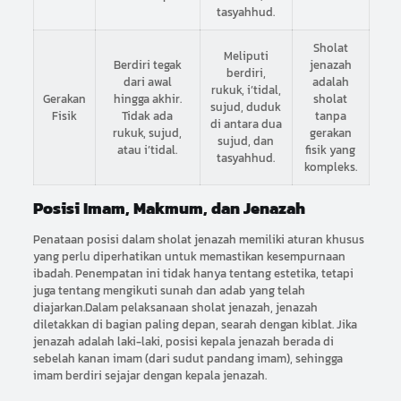
tasyahhud.
Sholat
Meliputi
Berdiri tegak
jenazah
berdiri,
dari awal
adalah
rukuk, i’tidal,
Gerakan
hingga akhir.
sholat
sujud, duduk
Fisik
Tidak ada
tanpa
di antara dua
rukuk, sujud,
gerakan
sujud, dan
atau i’tidal.
fisik yang
tasyahhud.
kompleks.
Posisi Imam, Makmum, dan Jenazah
Penataan posisi dalam sholat jenazah memiliki aturan khusus
yang perlu diperhatikan untuk memastikan kesempurnaan
ibadah. Penempatan ini tidak hanya tentang estetika, tetapi
juga tentang mengikuti sunah dan adab yang telah
diajarkan.Dalam pelaksanaan sholat jenazah, jenazah
diletakkan di bagian paling depan, searah dengan kiblat. Jika
jenazah adalah laki-laki, posisi kepala jenazah berada di
sebelah kanan imam (dari sudut pandang imam), sehingga
imam berdiri sejajar dengan kepala jenazah.