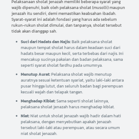
Pelaksanaan sholat jenazah memiliki beberapa syarat yang
wajib dipenuhi, baik oleh pelaksana sholat (musolli) maupun
jenazah itu sendiri, demi memastikan keabsahan ibadah.
Syarat-syarat ini adalah fondasi yang harus ada sebelum
rukun-rukun sholat dimulai, dan tanpanya, sholat tersebut
tidak akan dianggap sah.
Suci dari Hadats dan Najis:
Baik pelaksana sholat
maupun tempat sholat harus dalam keadaan suci dari
hadats besar maupun kecil, serta terbebas dari najis. Ini
mencakup sucinya pakaian dan badan pelaksana, sama
seperti syarat sholat fardhu pada umumnya.
Menutup Aurat:
Pelaksana sholat wajib menutup
auratnya sesuai ketentuan syariat, yaitu laki-laki antara
pusar hingga lutut, dan seluruh badan bagi perempuan
kecuali wajah dan telapak tangan.
Menghadap Kiblat:
Sama seperti sholat lainnya,
pelaksana sholat jenazah harus menghadap kiblat.
Niat:
Niat untuk sholat jenazah wajib hadir dalam hati
pelaksana, dengan menyebutkan apakah jenazah
tersebut laki-laki atau perempuan, atau secara umum
niat sholat jenazah.