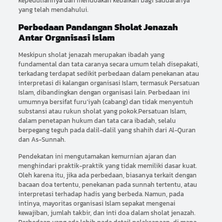
kepeduliannya dan mendoakan kebaikan bagi saudaranya
yang telah mendahului.
Perbedaan Pandangan Sholat Jenazah
Antar Organisasi Islam
Meskipun sholat jenazah merupakan ibadah yang
fundamental dan tata caranya secara umum telah disepakati,
terkadang terdapat sedikit perbedaan dalam penekanan atau
interpretasi di kalangan organisasi Islam, termasuk Persatuan
Islam, dibandingkan dengan organisasi lain. Perbedaan ini
umumnya bersifat furu’iyah (cabang) dan tidak menyentuh
substansi atau rukun sholat yang pokok.Persatuan Islam,
dalam penetapan hukum dan tata cara ibadah, selalu
berpegang teguh pada dalil-dalil yang shahih dari Al-Quran
dan As-Sunnah.
Pendekatan ini mengutamakan kemurnian ajaran dan
menghindari praktik-praktik yang tidak memiliki dasar kuat.
Oleh karena itu, jika ada perbedaan, biasanya terkait dengan
bacaan doa tertentu, penekanan pada sunnah tertentu, atau
interpretasi terhadap hadis yang berbeda. Namun, pada
intinya, mayoritas organisasi Islam sepakat mengenai
kewajiban, jumlah takbir, dan inti doa dalam sholat jenazah.