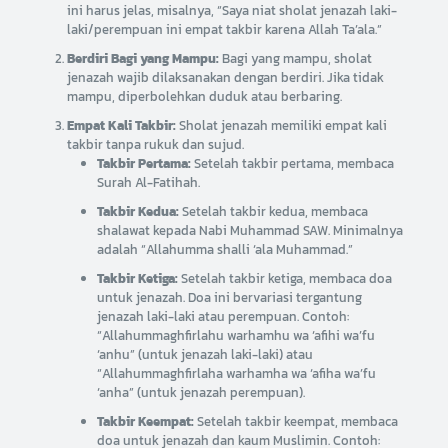
ini harus jelas, misalnya, “Saya niat sholat jenazah laki-
laki/perempuan ini empat takbir karena Allah Ta’ala.”
Berdiri Bagi yang Mampu:
Bagi yang mampu, sholat
jenazah wajib dilaksanakan dengan berdiri. Jika tidak
mampu, diperbolehkan duduk atau berbaring.
Empat Kali Takbir:
Sholat jenazah memiliki empat kali
takbir tanpa rukuk dan sujud.
Takbir Pertama:
Setelah takbir pertama, membaca
Surah Al-Fatihah.
Takbir Kedua:
Setelah takbir kedua, membaca
shalawat kepada Nabi Muhammad SAW. Minimalnya
adalah “Allahumma shalli ‘ala Muhammad.”
Takbir Ketiga:
Setelah takbir ketiga, membaca doa
untuk jenazah. Doa ini bervariasi tergantung
jenazah laki-laki atau perempuan. Contoh:
“Allahummaghfirlahu warhamhu wa ‘afihi wa’fu
‘anhu” (untuk jenazah laki-laki) atau
“Allahummaghfirlaha warhamha wa ‘afiha wa’fu
‘anha” (untuk jenazah perempuan).
Takbir Keempat:
Setelah takbir keempat, membaca
doa untuk jenazah dan kaum Muslimin. Contoh: