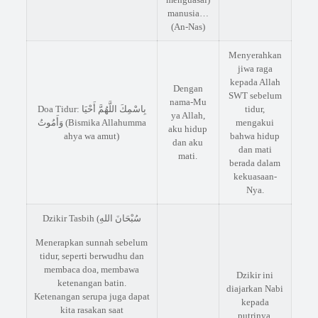
manusia…
(An-Nas)
Menyerahkan
jiwa raga
kepada Allah
Dengan
SWT sebelum
nama-Mu
Doa Tidur: بِاسْمِكَ اللَّهُمَّ أَحْيَا
tidur,
ya Allah,
وَأَمُوتُ (Bismika Allahumma
mengakui
aku hidup
ahya wa amut)
bahwa hidup
dan aku
dan mati
mati.
berada dalam
kekuasaan-
Nya.
Dzikir Tasbih (سُبْحَانَ اللهِ
Menerapkan sunnah sebelum
tidur, seperti berwudhu dan
membaca doa, membawa
Dzikir ini
ketenangan batin.
diajarkan Nabi
Ketenangan serupa juga dapat
kepada
kita rasakan saat
putrinya,