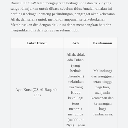
Rasulullah SAW telah mengajarkan berbagai doa dan dzikir yang
sangat dianjurkan untuk dibaca sebelum tidur. Amalan-amalan ini
berfungsi sebagai benteng perlindungan, pengingat akan kebesaran
Allah, dan sarana untuk memohon ampunan serta keberkahan.
Membiasakan diri dengan dzikir ini dapat menenangkan hati dan
menjauhkan diri dari gangguan selama tidur.
Lafaz Dzikir
Arti
Keutamaan
Allah, tidak
ada Tuhan
(yang
berhak
Melindungi
disembah)
dari gangguan
melainkan
setan hingga
Dia Yang
pagi hari,
Ayat Kursi (QS. Al-Baqarah:
Hidup
menjamin
255)
kekal lagi
keamanan dan
terus
ketenangan
menerus
bagi
mengurus
pembacanya.
(makhluk-
Nya)… (dan