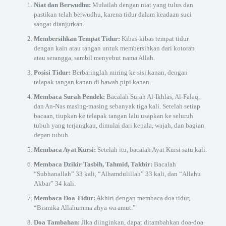
Niat dan Berwudhu:
Mulailah dengan niat yang tulus dan
pastikan telah berwudhu, karena tidur dalam keadaan suci
sangat dianjurkan.
Membersihkan Tempat Tidur:
Kibas-kibas tempat tidur
dengan kain atau tangan untuk membersihkan dari kotoran
atau serangga, sambil menyebut nama Allah.
Posisi Tidur:
Berbaringlah miring ke sisi kanan, dengan
telapak tangan kanan di bawah pipi kanan.
Membaca Surah Pendek:
Bacalah Surah Al-Ikhlas, Al-Falaq,
dan An-Nas masing-masing sebanyak tiga kali. Setelah setiap
bacaan, tiupkan ke telapak tangan lalu usapkan ke seluruh
tubuh yang terjangkau, dimulai dari kepala, wajah, dan bagian
depan tubuh.
Membaca Ayat Kursi:
Setelah itu, bacalah Ayat Kursi satu kali.
Membaca Dzikir Tasbih, Tahmid, Takbir:
Bacalah
“Subhanallah” 33 kali, “Alhamdulillah” 33 kali, dan “Allahu
Akbar” 34 kali.
Membaca Doa Tidur:
Akhiri dengan membaca doa tidur,
“Bismika Allahumma ahya wa amut.”
Doa Tambahan:
Jika diinginkan, dapat ditambahkan doa-doa