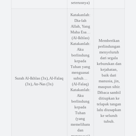
seterusnya)
Katakanlah:
Dia-lah
Allah, Yang
Maha Esa…
(Al-Ikhlas)
Memberikan
Katakanlah:
perlindungan
Aku
menyeluruh
berlindung
dari segala
kepada
keburukan dan
Tuhan yang
kejahatan,
menguasai
baik dari
Surah Al-Ikhlas (3x), Al-Falaq
subuh…
manusia, jin,
(3x), An-Nas (3x)
(Al-Falaq)
maupun sihir.
Katakanlah:
Dibaca sambil
Aku
ditiupkan ke
berlindung
telapak tangan
kepada
lalu diusapkan
Tuhan
ke seluruh
(yang
tubuh.
memelihara
dan
menguasai)