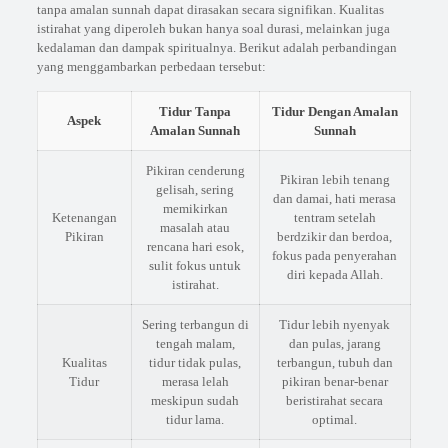
tanpa amalan sunnah dapat dirasakan secara signifikan. Kualitas
istirahat yang diperoleh bukan hanya soal durasi, melainkan juga
kedalaman dan dampak spiritualnya. Berikut adalah perbandingan
yang menggambarkan perbedaan tersebut:
Tidur Tanpa
Tidur Dengan Amalan
Aspek
Amalan Sunnah
Sunnah
Pikiran cenderung
Pikiran lebih tenang
gelisah, sering
dan damai, hati merasa
memikirkan
Ketenangan
tentram setelah
masalah atau
Pikiran
berdzikir dan berdoa,
rencana hari esok,
fokus pada penyerahan
sulit fokus untuk
diri kepada Allah.
istirahat.
Sering terbangun di
Tidur lebih nyenyak
tengah malam,
dan pulas, jarang
Kualitas
tidur tidak pulas,
terbangun, tubuh dan
Tidur
merasa lelah
pikiran benar-benar
meskipun sudah
beristirahat secara
tidur lama.
optimal.