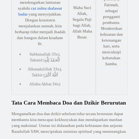
mendengarkan lantunan
Fatimah,
Maha Suci
syahdu
cut zuhra shalawat
sebagai
Allah,
badar
yang menyejukkan.
pengganti
Segala Puji
Dengan konsisten
pembantu.
bagi Allah,
menjalankan sunnah, kita
Memberikan
Allah Maha
berharap tidur menjadi ibadah
kekuatan dan
Besar.
dan bangun dalam keadaan
ketenangan
fit.
hati, serta
mencukupi
Subhanallah 33x),
kebutuhan
Tahmid (اَلْحَمْدُ لِلَّهِ
hamba.
Alhamdulillah 33x),
Takbir (اَللَّهُ أَكْبَرُ
Allahu Akbar 34x)
Tata Cara Membaca Doa dan Dzikir Berurutan
Mengamalkan doa dan dzikir sebelum tidur secara berurutan dapat
membantu kita mencapai kekhusyukan dan mendapatkan manfaat
yang maksimal. Urutan ini didasarkan pada kebiasaan dan anjuran
Rasulullah SAW, menciptakan rutinitas spiritual yang menenangkan.