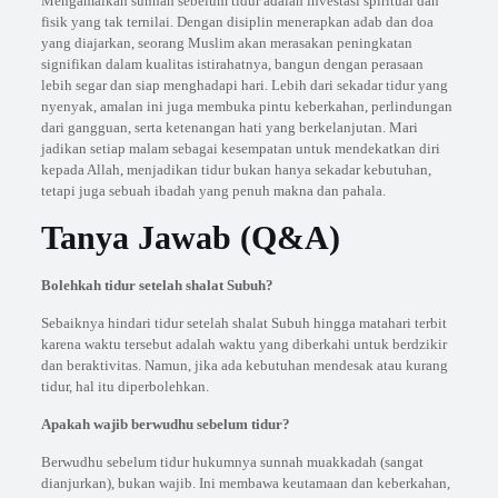
Mengamalkan sunnah sebelum tidur adalah investasi spiritual dan
fisik yang tak ternilai. Dengan disiplin menerapkan adab dan doa
yang diajarkan, seorang Muslim akan merasakan peningkatan
signifikan dalam kualitas istirahatnya, bangun dengan perasaan
lebih segar dan siap menghadapi hari. Lebih dari sekadar tidur yang
nyenyak, amalan ini juga membuka pintu keberkahan, perlindungan
dari gangguan, serta ketenangan hati yang berkelanjutan. Mari
jadikan setiap malam sebagai kesempatan untuk mendekatkan diri
kepada Allah, menjadikan tidur bukan hanya sekadar kebutuhan,
tetapi juga sebuah ibadah yang penuh makna dan pahala.
Tanya Jawab (Q&A)
Bolehkah tidur setelah shalat Subuh?
Sebaiknya hindari tidur setelah shalat Subuh hingga matahari terbit
karena waktu tersebut adalah waktu yang diberkahi untuk berdzikir
dan beraktivitas. Namun, jika ada kebutuhan mendesak atau kurang
tidur, hal itu diperbolehkan.
Apakah wajib berwudhu sebelum tidur?
Berwudhu sebelum tidur hukumnya sunnah muakkadah (sangat
dianjurkan), bukan wajib. Ini membawa keutamaan dan keberkahan,