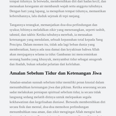
tempat tidurnya. Ia berwudu, membersihkan diri dari hadas kecil, dan
merasakan kesegaran air membasuh wajah serta anggota tubuhnya.
Dengan hati yang lapang, ia merapikan tempat tidurnya, memastikan
kebersihannya, lalu duduk sejenak di tepi ranjang.
Tangannya terangkat, memanjatkan doa-doa perlindungan dan
syukur, bibirnya melafalkan zikir yang menenangkan, seperti tasbih,
tahmid, dan takbir. Ketika tubuhnya merebah, ia merasakan
ketenangan yang mendalam, sebuah kepasrahan total kepada Sang
Pencipta. Dalam momen itu, tidak ada lagi beban dunia yang
memberatkan, hanya ada rasa damai dan keyakinan bahwa Allah
akan menjaganya selama ia tidur. Gambaran ini mencerminkan
seorang hamba yang khusyuk, menyambut tidur sebagai anugerah
dan ibadah, bukan sekadar pelarian dari kelelahan.
Amalan Sebelum Tidur dan Ketenangan Jiwa
Amalan-amalan sunnah sebelum tidur memiliki peran krusial dalam
menumbuhkan ketenangan jiwa dan pikiran. Ketika seseorang secara
sadar melakukan persiapan spiritual sebelum tidur, ia secara tidak
langsung sedang melatih dirinya untuk melepaskan segala
kekhawatiran dan kegelisahan duniawi. Berwudu membersihkan diri
secara fisik dan mental, doa-doa memohon perlindungan
menumbuhkan rasa aman, dan zikir mengingat Allah mengisi hati