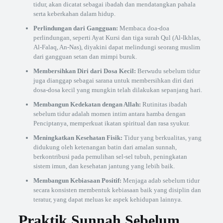
tidur, akan dicatat sebagai ibadah dan mendatangkan pahala
serta keberkahan dalam hidup.
Perlindungan dari Gangguan:
Membaca doa-doa
perlindungan, seperti Ayat Kursi dan tiga surah Qul (Al-Ikhlas,
Al-Falaq, An-Nas), diyakini dapat melindungi seorang muslim
dari gangguan setan dan mimpi buruk.
Membersihkan Diri dari Dosa Kecil:
Berwudu sebelum tidur
juga dianggap sebagai sarana untuk membersihkan diri dari
dosa-dosa kecil yang mungkin telah dilakukan sepanjang hari.
Membangun Kedekatan dengan Allah:
Rutinitas ibadah
sebelum tidur adalah momen intim antara hamba dengan
Penciptanya, memperkuat ikatan spiritual dan rasa syukur.
Meningkatkan Kesehatan Fisik:
Tidur yang berkualitas, yang
didukung oleh ketenangan batin dari amalan sunnah,
berkontribusi pada pemulihan sel-sel tubuh, peningkatan
sistem imun, dan kesehatan jantung yang lebih baik.
Membangun Kebiasaan Positif:
Menjaga adab sebelum tidur
secara konsisten membentuk kebiasaan baik yang disiplin dan
teratur, yang dapat meluas ke aspek kehidupan lainnya.
Praktik Sunnah Sebelum