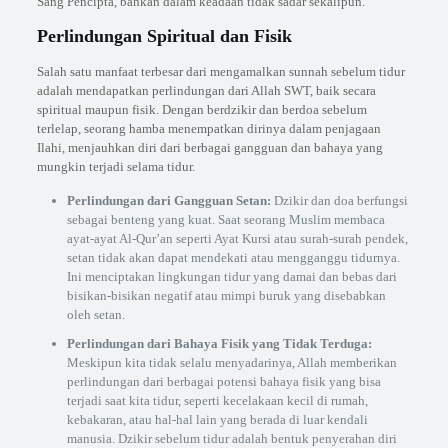
Sang Pencipta, bahkan dalam keadaan tidak sadar sekalipun.
Perlindungan Spiritual dan Fisik
Salah satu manfaat terbesar dari mengamalkan sunnah sebelum tidur
adalah mendapatkan perlindungan dari Allah SWT, baik secara
spiritual maupun fisik. Dengan berdzikir dan berdoa sebelum
terlelap, seorang hamba menempatkan dirinya dalam penjagaan
Ilahi, menjauhkan diri dari berbagai gangguan dan bahaya yang
mungkin terjadi selama tidur.
Perlindungan dari Gangguan Setan:
Dzikir dan doa berfungsi
sebagai benteng yang kuat. Saat seorang Muslim membaca
ayat-ayat Al-Qur’an seperti Ayat Kursi atau surah-surah pendek,
setan tidak akan dapat mendekati atau mengganggu tidurnya.
Ini menciptakan lingkungan tidur yang damai dan bebas dari
bisikan-bisikan negatif atau mimpi buruk yang disebabkan
oleh setan.
Perlindungan dari Bahaya Fisik yang Tidak Terduga:
Meskipun kita tidak selalu menyadarinya, Allah memberikan
perlindungan dari berbagai potensi bahaya fisik yang bisa
terjadi saat kita tidur, seperti kecelakaan kecil di rumah,
kebakaran, atau hal-hal lain yang berada di luar kendali
manusia. Dzikir sebelum tidur adalah bentuk penyerahan diri