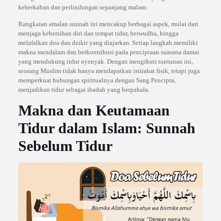
keberkahan dan perlindungan sepanjang malam.
Rangkaian amalan sunnah ini mencakup berbagai aspek, mulai dari
menjaga kebersihan diri dan tempat tidur, berwudhu, hingga
melafalkan doa dan dzikir yang diajarkan. Setiap langkah memiliki
makna mendalam dan berkontribusi pada penciptaan suasana damai
yang mendukung tidur nyenyak. Dengan mengikuti tuntunan ini,
seorang Muslim tidak hanya mendapatkan istirahat fisik, tetapi juga
memperkuat hubungan spiritualnya dengan Sang Pencipta,
menjadikan tidur sebagai ibadah yang berpahala.
Makna dan Keutamaan
Tidur dalam Islam: Sunnah
Sebelum Tidur