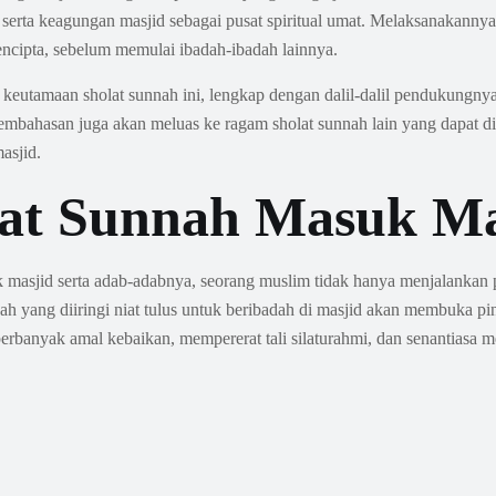
serta keagungan masjid sebagai pusat spiritual umat. Melaksanakanny
cipta, sebelum memulai ibadah-ibadah lainnya.
eutamaan sholat sunnah ini, lengkap dengan dalil-dalil pendukungnya. Se
mbahasan juga akan meluas ke ragam sholat sunnah lain yang dapat dil
asjid.
lat Sunnah Masuk Ma
sjid serta adab-adabnya, seorang muslim tidak hanya menjalankan pe
h yang diiringi niat tulus untuk beribadah di masjid akan membuka pin
banyak amal kebaikan, mempererat tali silaturahmi, dan senantiasa m