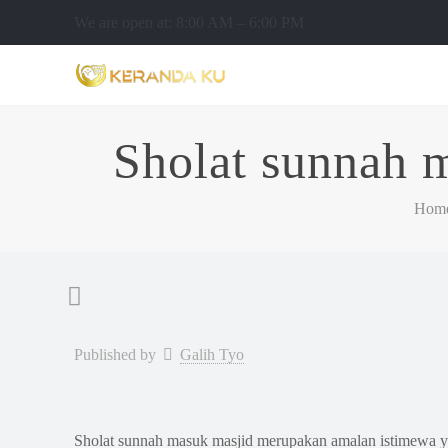
We are open at: 8:00 AM – 6:00 PM
Sholat sunnah 
Hom
Published by
Galih Tyo
Sholat sunnah masuk masjid merupakan amalan istimewa ya