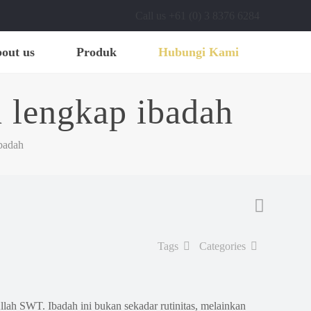
Call us +61 (0) 3 8376 6284
out us
Produk
Hubungi Kami
 lengkap ibadah
badah
Tags
Categories
lah SWT. Ibadah ini bukan sekadar rutinitas, melainkan