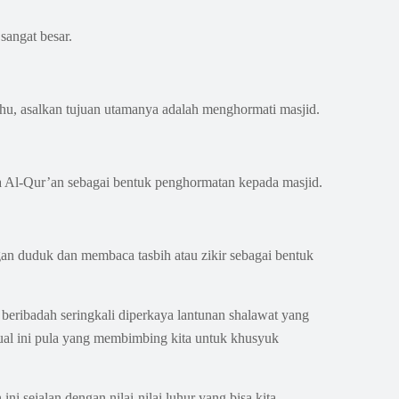
angat besar.
dhu, asalkan tujuan utamanya adalah menghormati masjid.
a Al-Qur’an sebagai bentuk penghormatan kepada masjid.
gan duduk dan membaca tasbih atau zikir sebagai bentuk
beribadah seringkali diperkaya lantunan shalawat yang
ual ini pula yang membimbing kita untuk khusyuk
 sejalan dengan nilai-nilai luhur yang bisa kita