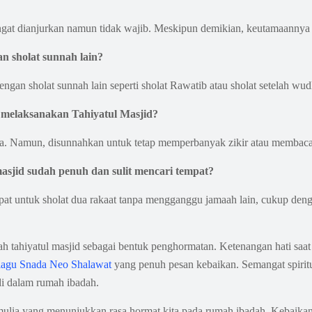
at dianjurkan namun tidak wajib. Meskipun demikian, keutamaannya s
n sholat sunnah lain?
ngan sholat sunnah lain seperti sholat Rawatib atau sholat setelah wu
t melaksanakan Tahiyatul Masjid?
dha. Namun, disunnahkan untuk tetap memperbanyak zikir atau membac
masjid sudah penuh dan sulit mencari tempat?
pat untuk sholat dua rakaat tanpa mengganggu jamaah lain, cukup den
h tahiyatul masjid sebagai bentuk penghormatan. Ketenangan hati saat 
k lagu Snada Neo Shalawat
yang penuh pesan kebaikan. Semangat spirit
di dalam rumah ibadah.
ulia yang menunjukkan rasa hormat kita pada rumah ibadah. Kebaikan ini