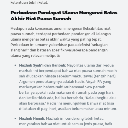
ketentuan lebih ketat.
Perbedaan Pendapat Ulama Mengenai Batas
Akhir Niat Puasa Sunnah
Meskipun ada konsensus umum mengenai fleksibilitas niat
puasa sunnah, terdapat perbedaan pandangan di kalangan
ulama mengenai batas akhir waktu yang paling tepat.
Perbedaan ini umumnya berkisar pada definisi “sebagian
siang hari” dan batasan spesifiknya.Beberapa pandangan
ulama yang relevan meliputi:
Mazhab Syafi’i dan Hanbali:
Mayoritas ulama dari kedua
mazhab ini berpendapat bahwa niat puasa sunnah masih
sah diucapkan hingga sebelum waktu zawal (tengah hari).
Argumen pendukungnya adalah hadis Aisyah RA yang
meriwayatkan bahwa Nabi Muhammad SAW pernah
bertanya apakah ada makanan di rumah pada pagi hari,
dan ketika tidak ada, beliau bersabda, “Kalau begitu, aku
akan berpuasa.” Hadis ini menunjukkan bahwa niat bisa
dilakukan di pagi hari, asalkan belum makan atau minum.
Mazhab Hanafi:
Mazhab ini cenderung lebih ketat,
menyatakan bahwa niat untuk semua jenis puasa, baik