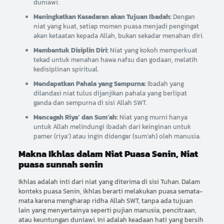
duniawi.
Meningkatkan Kesadaran akan Tujuan Ibadah:
Dengan
niat yang kuat, setiap momen puasa menjadi pengingat
akan ketaatan kepada Allah, bukan sekadar menahan diri.
Membentuk Disiplin Diri:
Niat yang kokoh memperkuat
tekad untuk menahan hawa nafsu dan godaan, melatih
kedisiplinan spiritual.
Mendapatkan Pahala yang Sempurna:
Ibadah yang
dilandasi niat tulus dijanjikan pahala yang berlipat
ganda dan sempurna di sisi Allah SWT.
Mencegah Riya’ dan Sum’ah:
Niat yang murni hanya
untuk Allah melindungi ibadah dari keinginan untuk
pamer (riya’) atau ingin didengar (sum’ah) oleh manusia.
Makna Ikhlas dalam Niat Puasa Senin, Niat
puasa sunnah senin
Ikhlas adalah inti dari niat yang diterima di sisi Tuhan. Dalam
konteks puasa Senin, ikhlas berarti melakukan puasa semata-
mata karena mengharap ridha Allah SWT, tanpa ada tujuan
lain yang menyertainya seperti pujian manusia, pencitraan,
atau keuntungan duniawi. Ini adalah keadaan hati yang bersih