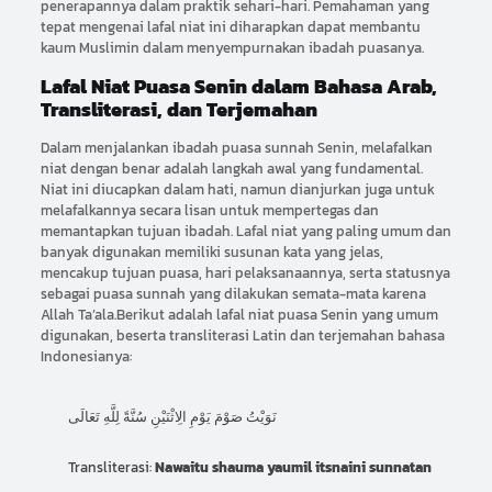
penerapannya dalam praktik sehari-hari. Pemahaman yang
tepat mengenai lafal niat ini diharapkan dapat membantu
kaum Muslimin dalam menyempurnakan ibadah puasanya.
Lafal Niat Puasa Senin dalam Bahasa Arab,
Transliterasi, dan Terjemahan
Dalam menjalankan ibadah puasa sunnah Senin, melafalkan
niat dengan benar adalah langkah awal yang fundamental.
Niat ini diucapkan dalam hati, namun dianjurkan juga untuk
melafalkannya secara lisan untuk mempertegas dan
memantapkan tujuan ibadah. Lafal niat yang paling umum dan
banyak digunakan memiliki susunan kata yang jelas,
mencakup tujuan puasa, hari pelaksanaannya, serta statusnya
sebagai puasa sunnah yang dilakukan semata-mata karena
Allah Ta’ala.Berikut adalah lafal niat puasa Senin yang umum
digunakan, beserta transliterasi Latin dan terjemahan bahasa
Indonesianya:
نَوَيْتُ صَوْمَ يَوْمِ الِاثْنَيْنِ سُنَّةً لِلَّهِ تَعَالَى
Transliterasi:
Nawaitu shauma yaumil itsnaini sunnatan