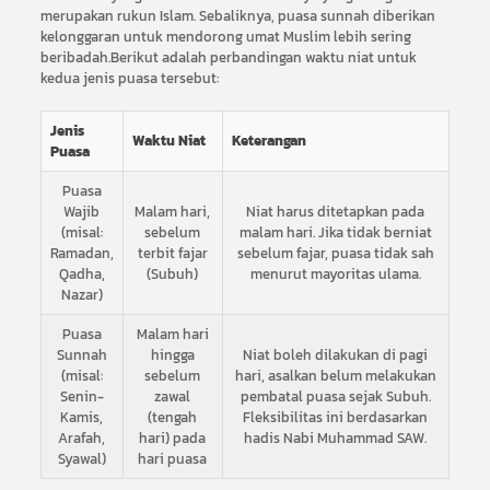
merupakan rukun Islam. Sebaliknya, puasa sunnah diberikan
kelonggaran untuk mendorong umat Muslim lebih sering
beribadah.Berikut adalah perbandingan waktu niat untuk
kedua jenis puasa tersebut:
Jenis
Waktu Niat
Keterangan
Puasa
Puasa
Wajib
Malam hari,
Niat harus ditetapkan pada
(misal:
sebelum
malam hari. Jika tidak berniat
Ramadan,
terbit fajar
sebelum fajar, puasa tidak sah
Qadha,
(Subuh)
menurut mayoritas ulama.
Nazar)
Puasa
Malam hari
Sunnah
hingga
Niat boleh dilakukan di pagi
(misal:
sebelum
hari, asalkan belum melakukan
Senin-
zawal
pembatal puasa sejak Subuh.
Kamis,
(tengah
Fleksibilitas ini berdasarkan
Arafah,
hari) pada
hadis Nabi Muhammad SAW.
Syawal)
hari puasa