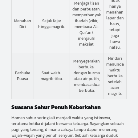
Tidak
Menjaga lisan
hanya
dan perbuatan,
menahan
memperbanyak
lapar dan
Menahan
Sejak fajar
ibadah (zikir,
haus,
Diri
hingga magrib.
membaca Al-
tetapi
Qur’an),
juga
menjauhi
hawa
maksiat.
nafsu.
Hindari
Menyegerakan
menunda
berbuka,
waktu
Berbuka
Saat waktu
dengan kurma
berbuka
Puasa
magrib tiba.
atau air putih,
setelah
membaca doa
azan
berbuka.
magrib.
Suasana Sahur Penuh Keberkahan
Momen sahur seringkali menjadi waktu yang istimewa,
terutama ketika dijalani bersama keluarga. Bayangkan sebuah
pagi yang tenang, di mana cahaya lampu dapur menerangi
wajah-wajah yang penuh senyum. Sebuah keluarga duduk