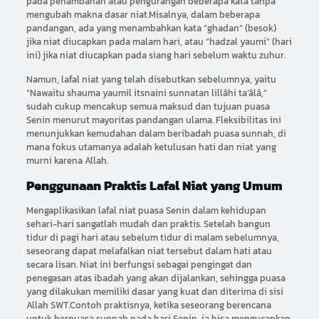
pada penambahan atau pengurangan beberapa kata tanpa
mengubah makna dasar niat.Misalnya, dalam beberapa
pandangan, ada yang menambahkan kata “ghadan” (besok)
jika niat diucapkan pada malam hari, atau “hadzal yaumi” (hari
ini) jika niat diucapkan pada siang hari sebelum waktu zuhur.
Namun, lafal niat yang telah disebutkan sebelumnya, yaitu
“Nawaitu shauma yaumil itsnaini sunnatan lillâhi ta’âlâ,”
sudah cukup mencakup semua maksud dan tujuan puasa
Senin menurut mayoritas pandangan ulama. Fleksibilitas ini
menunjukkan kemudahan dalam beribadah puasa sunnah, di
mana fokus utamanya adalah ketulusan hati dan niat yang
murni karena Allah.
Penggunaan Praktis Lafal Niat yang Umum
Mengaplikasikan lafal niat puasa Senin dalam kehidupan
sehari-hari sangatlah mudah dan praktis. Setelah bangun
tidur di pagi hari atau sebelum tidur di malam sebelumnya,
seseorang dapat melafalkan niat tersebut dalam hati atau
secara lisan. Niat ini berfungsi sebagai pengingat dan
penegasan atas ibadah yang akan dijalankan, sehingga puasa
yang dilakukan memiliki dasar yang kuat dan diterima di sisi
Allah SWT.Contoh praktisnya, ketika seseorang berencana
untuk berpuasa sunnah pada hari Senin, ia bisa mengucapkan