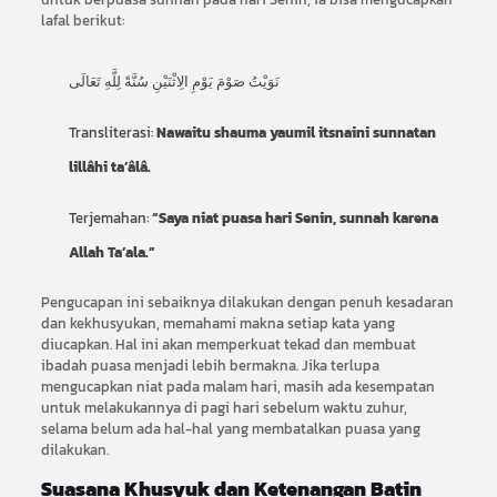
lafal berikut:
نَوَيْتُ صَوْمَ يَوْمِ الِاثْنَيْنِ سُنَّةً لِلَّهِ تَعَالَى
Transliterasi:
Nawaitu shauma yaumil itsnaini sunnatan
lillâhi ta’âlâ.
Terjemahan:
“Saya niat puasa hari Senin, sunnah karena
Allah Ta’ala.”
Pengucapan ini sebaiknya dilakukan dengan penuh kesadaran
dan kekhusyukan, memahami makna setiap kata yang
diucapkan. Hal ini akan memperkuat tekad dan membuat
ibadah puasa menjadi lebih bermakna. Jika terlupa
mengucapkan niat pada malam hari, masih ada kesempatan
untuk melakukannya di pagi hari sebelum waktu zuhur,
selama belum ada hal-hal yang membatalkan puasa yang
dilakukan.
Suasana Khusyuk dan Ketenangan Batin