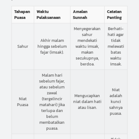
Tahapan
Waktu
Amalan
Catatan
Puasa
Pelaksanaan
Sunnah
Penting
Menyegerakan
Berhati-
sahur
hati agar
Akhir malam
mendekati
tidak
Sahur
hingga sebelum
waktu imsak,
melewati
fajar (imsak).
makan
batas
secukupnya,
waktu
berdoa.
imsak.
Malam hari
sebelum fajar,
atau sebelum
Niat
zawal
Mengucapkan
adalah
Niat
(tergelincir
niat dalam hati
kunci
Puasa
matahari) jika
atau lisan.
sahnya
terlupa dan
puasa.
belum
membatalkan
puasa.