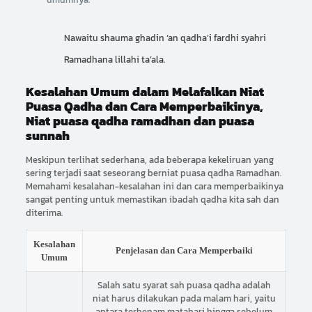
Nawaitu shauma ghadin ‘an qadha’i fardhi syahri
Ramadhana lillahi ta’ala.
Kesalahan Umum dalam Melafalkan Niat
Puasa Qadha dan Cara Memperbaikinya,
Niat puasa qadha ramadhan dan puasa
sunnah
Meskipun terlihat sederhana, ada beberapa kekeliruan yang
sering terjadi saat seseorang berniat puasa qadha Ramadhan.
Memahami kesalahan-kesalahan ini dan cara memperbaikinya
sangat penting untuk memastikan ibadah qadha kita sah dan
diterima.
Kesalahan
Penjelasan dan Cara Memperbaiki
Umum
Salah satu syarat sah puasa qadha adalah
niat harus dilakukan pada malam hari, yaitu
antara terbenam matahari hingga sebelum