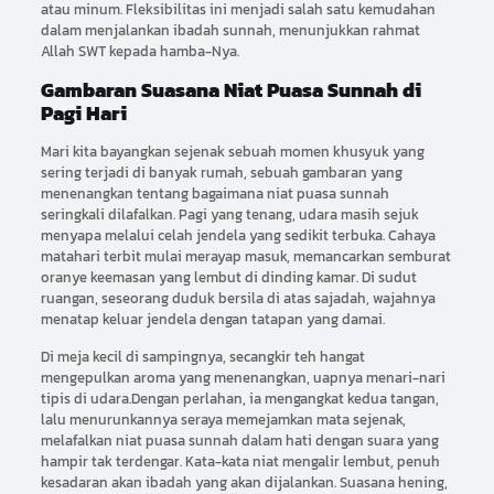
atau minum. Fleksibilitas ini menjadi salah satu kemudahan
dalam menjalankan ibadah sunnah, menunjukkan rahmat
Allah SWT kepada hamba-Nya.
Gambaran Suasana Niat Puasa Sunnah di
Pagi Hari
Mari kita bayangkan sejenak sebuah momen khusyuk yang
sering terjadi di banyak rumah, sebuah gambaran yang
menenangkan tentang bagaimana niat puasa sunnah
seringkali dilafalkan. Pagi yang tenang, udara masih sejuk
menyapa melalui celah jendela yang sedikit terbuka. Cahaya
matahari terbit mulai merayap masuk, memancarkan semburat
oranye keemasan yang lembut di dinding kamar. Di sudut
ruangan, seseorang duduk bersila di atas sajadah, wajahnya
menatap keluar jendela dengan tatapan yang damai.
Di meja kecil di sampingnya, secangkir teh hangat
mengepulkan aroma yang menenangkan, uapnya menari-nari
tipis di udara.Dengan perlahan, ia mengangkat kedua tangan,
lalu menurunkannya seraya memejamkan mata sejenak,
melafalkan niat puasa sunnah dalam hati dengan suara yang
hampir tak terdengar. Kata-kata niat mengalir lembut, penuh
kesadaran akan ibadah yang akan dijalankan. Suasana hening,