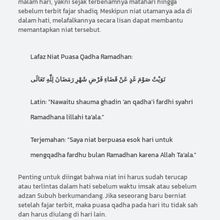
malam hari, yakni sejak terbenamnya matahari hingga
sebelum terbit fajar shadiq. Meskipun niat utamanya ada di
dalam hati, melafalkannya secara lisan dapat membantu
memantapkan niat tersebut.
Lafaz Niat Puasa Qadha Ramadhan:
نَوَيْتُ صَوْمَ غَدٍ عَنْ قَضَاءِ فَرْضِ شَهْرِ رَمَضَانَ لِلّٰهِ تَعَالَى
Latin: “Nawaitu shauma ghadin ‘an qadha’i fardhi syahri
Ramadhana lillahi ta’ala.”
Terjemahan: “Saya niat berpuasa esok hari untuk
mengqadha fardhu bulan Ramadhan karena Allah Ta’ala.”
Penting untuk diingat bahwa niat ini harus sudah terucap
atau terlintas dalam hati sebelum waktu imsak atau sebelum
adzan Subuh berkumandang. Jika seseorang baru berniat
setelah fajar terbit, maka puasa qadha pada hari itu tidak sah
dan harus diulang di hari lain.