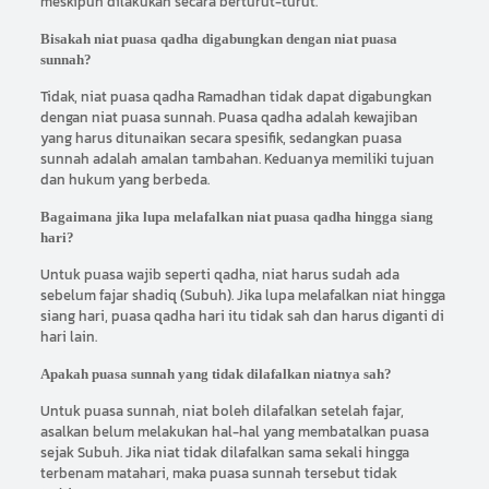
meskipun dilakukan secara berturut-turut.
Bisakah niat puasa qadha digabungkan dengan niat puasa
sunnah?
Tidak, niat puasa qadha Ramadhan tidak dapat digabungkan
dengan niat puasa sunnah. Puasa qadha adalah kewajiban
yang harus ditunaikan secara spesifik, sedangkan puasa
sunnah adalah amalan tambahan. Keduanya memiliki tujuan
dan hukum yang berbeda.
Bagaimana jika lupa melafalkan niat puasa qadha hingga siang
hari?
Untuk puasa wajib seperti qadha, niat harus sudah ada
sebelum fajar shadiq (Subuh). Jika lupa melafalkan niat hingga
siang hari, puasa qadha hari itu tidak sah dan harus diganti di
hari lain.
Apakah puasa sunnah yang tidak dilafalkan niatnya sah?
Untuk puasa sunnah, niat boleh dilafalkan setelah fajar,
asalkan belum melakukan hal-hal yang membatalkan puasa
sejak Subuh. Jika niat tidak dilafalkan sama sekali hingga
terbenam matahari, maka puasa sunnah tersebut tidak