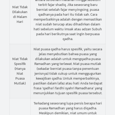
terbit fajar shadiq. Jika seseorang baru
Niat Tidak
berniat setelah fajar menyingsing, puasa
Dilakukan
qadhanya pada hari itu tidak sah. Cara
di Malam
memperbaikinya adalah dengan memastikan
Hari
niat sudah terucap atau dihadirkan dalam
hati sebelum waktu imsak atau adzan Subuh
pada hari berikutnya saat ingin berpuasa
qadha.
Niat puasa qadha harus spesifik, yaitu secara
jelas menyebutkan bahwa puasa yang
Niat Tidak
dilakukan adalah untuk mengqadha puasa
Spesifik
Ramadhan yang terlewat. Niat puasa mutlak
(Hanya
(sekadar berniat puasa tanpa penentuan
Niat
jenisnya) tidak cukup untuk menggugurkan
Puasa
kewajiban qadha. Untuk memperbaikinya,
Mutlak)
pastikan dalam lafaz atau hati Anda terdapat
frasa ‘qadha’i fardhi syahri Ramadhana’ yang
menunjukkan tujuan spesifik puasa tersebut.
Terkadang seseorang lupa persis berapa hari
puasa Ramadhan yang harus diqadha.
Meskipun demikian, niat umum untuk