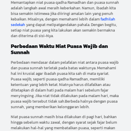
Memantapkan niat puasa qadha Ramadhan dan puasa sunnah
adalah langkah awal meraih keberkahan. Namun, ibadah kita
bisa semakin istimewa jika diiringi amalan lain yang penuh
kebaikan. Misalnya, dengan memahami lebih dalam
fadhilah
sedekah
yang dapat melipatgandakan pahala. Dengan begitu,
setiap niat puasa yang kita lakukan akan semakin bermakna
dan diterima di sisi-Nya.
Perbedaan Waktu Niat Puasa Wajib dan
Sunnah
Perbedaan mendasar dalam pelafalan niat antara puasa wajib
dan puasa sunnah terletak pada batas waktunya. Memahami
hal ini krusial agar ibadah puasa kita sah di mata syariat.
Puasa wajib, seperti puasa qadha Ramadhan, memiliki
ketentuan yang lebih ketat. Niatnya harus dilafalkan atau
ditetapkan di dalam hati pada malam hari sebelum fajar
menyingsing. Jika niat tidak dilakukan pada malam hari, maka
puasa wajib tersebut tidak sah.Berbeda halnya dengan puasa
sunnah, yang memberikan kelonggaran lebih.
Niat puasa sunnah masih bisa dilakukan di pagi hari, bahkan
hingga sebelum waktu zawal, dengan syarat sejak fajar belum
melakukan hal-hal yang membatalkan puasa, seperti makan