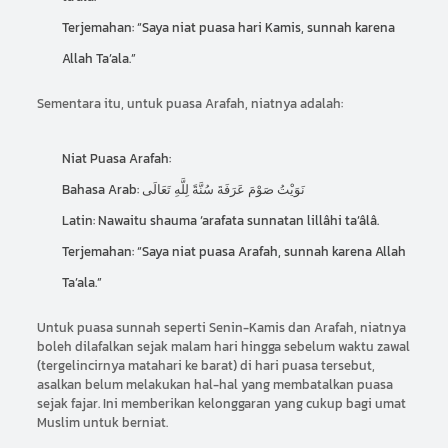
Terjemahan: “Saya niat puasa hari Kamis, sunnah karena
Allah Ta’ala.”
Sementara itu, untuk puasa Arafah, niatnya adalah:
Niat Puasa Arafah:
Bahasa Arab: نَوَيْتُ صَوْمَ عَرَفَةَ سُنَّةً لِلَّهِ تَعَالَى
Latin: Nawaitu shauma ‘arafata sunnatan lillâhi ta’âlâ.
Terjemahan: “Saya niat puasa Arafah, sunnah karena Allah
Ta’ala.”
Untuk puasa sunnah seperti Senin-Kamis dan Arafah, niatnya
boleh dilafalkan sejak malam hari hingga sebelum waktu zawal
(tergelincirnya matahari ke barat) di hari puasa tersebut,
asalkan belum melakukan hal-hal yang membatalkan puasa
sejak fajar. Ini memberikan kelonggaran yang cukup bagi umat
Muslim untuk berniat.