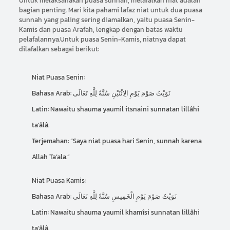
Untuk melaksanakan puasa sunnah, melafalkan niat adalah
bagian penting. Mari kita pahami lafaz niat untuk dua puasa
sunnah yang paling sering diamalkan, yaitu puasa Senin-
Kamis dan puasa Arafah, lengkap dengan batas waktu
pelafalannya.Untuk puasa Senin-Kamis, niatnya dapat
dilafalkan sebagai berikut:
Niat Puasa Senin:
Bahasa Arab: نَوَيْتُ صَوْمَ يَوْمِ الِاثْنَيْنِ سُنَّةً لِلَّهِ تَعَالَى
Latin: Nawaitu shauma yaumil itsnaini sunnatan lillâhi
ta’âlâ.
Terjemahan: “Saya niat puasa hari Senin, sunnah karena
Allah Ta’ala.”
Niat Puasa Kamis:
Bahasa Arab: نَوَيْتُ صَوْمَ يَوْمِ الْخَمِيسِ سُنَّةً لِلَّهِ تَعَالَى
Latin: Nawaitu shauma yaumil khamîsi sunnatan lillâhi
ta’âlâ.