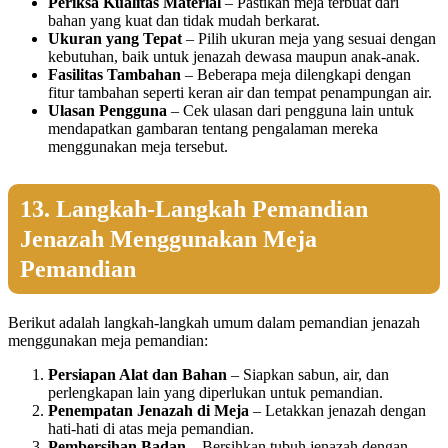
Periksa Kualitas Material
– Pastikan meja terbuat dari
bahan yang kuat dan tidak mudah berkarat.
Ukuran yang Tepat
– Pilih ukuran meja yang sesuai dengan
kebutuhan, baik untuk jenazah dewasa maupun anak-anak.
Fasilitas Tambahan
– Beberapa meja dilengkapi dengan
fitur tambahan seperti keran air dan tempat penampungan air.
Ulasan Pengguna
– Cek ulasan dari pengguna lain untuk
mendapatkan gambaran tentang pengalaman mereka
menggunakan meja tersebut.
13. Langkah-Langkah Pemandian
Jenazah Menggunakan Meja
Pemandian
Berikut adalah langkah-langkah umum dalam pemandian jenazah
menggunakan meja pemandian:
Persiapan Alat dan Bahan
– Siapkan sabun, air, dan
perlengkapan lain yang diperlukan untuk pemandian.
Penempatan Jenazah di Meja
– Letakkan jenazah dengan
hati-hati di atas meja pemandian.
Pembersihan Badan
– Bersihkan tubuh jenazah dengan