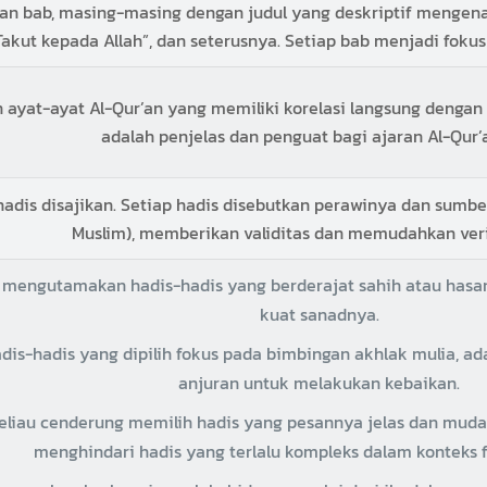
usan bab, masing-masing dengan judul yang deskriptif mengenai
 Takut kepada Allah”, dan seterusnya. Setiap bab menjadi fok
n ayat-ayat Al-Qur’an yang memiliki korelasi langsung denga
adalah penjelas dan penguat bagi ajaran Al-Qur’
hadis disajikan. Setiap hadis disebutkan perawinya dan sumbe
Muslim), memberikan validitas dan memudahkan verif
engutamakan hadis-hadis yang berderajat sahih atau hasan
kuat sanadnya.
dis-hadis yang dipilih fokus pada bimbingan akhlak mulia, ada
anjuran untuk melakukan kebaikan.
liau cenderung memilih hadis yang pesannya jelas dan muda
menghindari hadis yang terlalu kompleks dalam konteks 