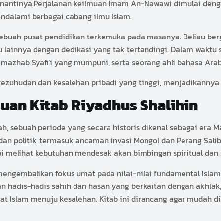
menantinya.Perjalanan keilmuan Imam An-Nawawi dimulai deng
endalami berbagai cabang ilmu Islam.
, sebuah pusat pendidikan terkemuka pada masanya. Beliau b
lmu lainnya dengan dedikasi yang tak tertandingi. Dalam wakt
ih) mazhab Syafi’i yang mumpuni, serta seorang ahli bahasa Arab
kezuhudan dan kesalehan pribadi yang tinggi, menjadikannya 
uan Kitab Riyadhus Shalihin
iah, sebuah periode yang secara historis dikenal sebagai era 
 dan politik, termasuk ancaman invasi Mongol dan Perang Sal
wi melihat kebutuhan mendesak akan bimbingan spiritual dan 
mengembalikan fokus umat pada nilai-nilai fundamental Isla
n hadis-hadis sahih dan hasan yang berkaitan dengan akhlak,
 Islam menuju kesalehan. Kitab ini dirancang agar mudah di