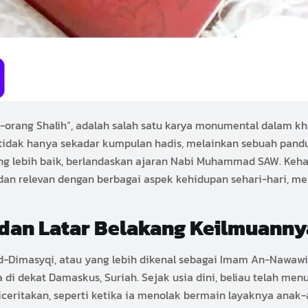
g-orang Shalih”, adalah salah satu karya monumental dalam k
ni tidak hanya sekadar kumpulan hadis, melainkan sebuah pan
g lebih baik, berlandaskan ajaran Nabi Muhammad SAW. Keha
an relevan dengan berbagai aspek kehidupan sehari-hari, me
dan Latar Belakang Keilmuanny
Dimasyqi, atau yang lebih dikenal sebagai Imam An-Nawawi,
 di dekat Damaskus, Suriah. Sejak usia dini, beliau telah me
iceritakan, seperti ketika ia menolak bermain layaknya anak