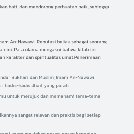
an hati, dan mendorong perbuatan baik, sehingga
Imam An-Nawawi. Reputasi beliau sebagai seorang
an ini. Para ulama mengakui bahwa kitab ini
 karakter dan spiritualitas umat.Penerimaan
tandar Bukhari dan Muslim, Imam An-Nawawi
i hadis-hadis dhaif yang parah.
 ilmu untuk merujuk dan memahami tema-tema
kannya sangat relevan dan praktis bagi setiap
ipahami, memungkinkan pesan-pesan kenabian