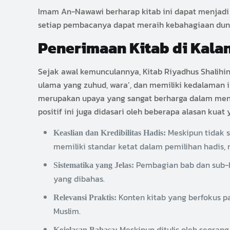
Imam An-Nawawi berharap kitab ini dapat menjadi
setiap pembacanya dapat meraih kebahagiaan duni
Penerimaan Kitab di Kal
Sejak awal kemunculannya, Kitab Riyadhus Shalihi
ulama yang zuhud, wara’, dan memiliki kedalaman i
merupakan upaya yang sangat berharga dalam meng
positif ini juga didasari oleh beberapa alasan kua
Meskipun tidak 
Keaslian dan Kredibilitas Hadis:
memiliki standar ketat dalam pemilihan hadis,
Pembagian bab dan sub-
Sistematika yang Jelas:
yang dibahas.
Konten kitab yang berfokus pa
Relevansi Praktis:
Muslim.
Meskipun ditulis oleh seoran
Kejelasan Bahasa: