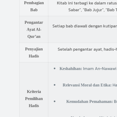
Kitab ini terbagi ke dalam rat
Pembagian
Sabar”, “Bab Jujur”, “Bab
Bab
Pengantar
Setiap bab diawali dengan kutipa
Ayat Al-
Qur’an
Setelah pengantar ayat, hadis-
Penyajian
Hadis
Imam An-Nawawi m
Keshahihan:
Ha
Relevansi Moral dan Etika:
Kriteria
Pemilihan
Be
Kemudahan Pemahaman:
Hadis