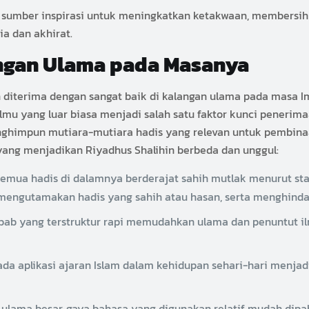
 sumber inspirasi untuk meningkatkan ketakwaan, membersihk
a dan akhirat.
angan Ulama pada Masanya
n diterima dengan sangat baik di kalangan ulama pada masa 
lmu yang luar biasa menjadi salah satu faktor kunci penerima
himpun mutiara-mutiara hadis yang relevan untuk pembinaan
t yang menjadikan Riyadhus Shalihin berbeda dan unggul:
semua hadis di dalamnya berderajat sahih mutlak menurut s
 mengutamakan hadis yang sahih atau hasan, serta menghindar
bab yang terstruktur rapi memudahkan ulama dan penuntut
da aplikasi ajaran Islam dalam kehidupan sehari-hari menjadi
g ulama besar, gaya bahasa yang digunakan relatif mudah d