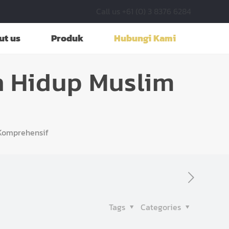
Call us +61 (0) 3 8376 6284
ut us
Produk
Hubungi Kami
n Hidup Muslim
 Komprehensif
Tags
Categories