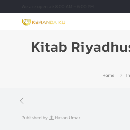
We are open at: 8:00 AM – 6:00 PM
Kitab Riyadhu
Home
I
Published by
Hasan Umar