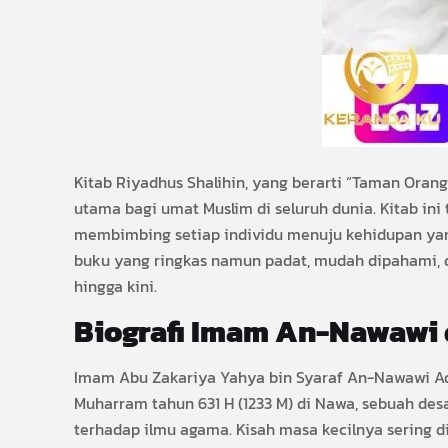
Kitab Riyadhus Shalihin, yang berarti “Taman Oran
utama bagi umat Muslim di seluruh dunia. Kitab i
membimbing setiap individu menuju kehidupan yan
buku yang ringkas namun padat, mudah dipahami, d
hingga kini.
Biografi Imam An-Nawawi 
Imam Abu Zakariya Yahya bin Syaraf An-Nawawi Ad-
Muharram tahun 631 H (1233 M) di Nawa, sebuah desa
terhadap ilmu agama. Kisah masa kecilnya sering d