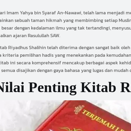
ari Imam Yahya bin Syaraf An-Nawawi, telah lama menjadi mer
lainkan sebuah taman hikmah yang membimbing setiap Musli
 besar dengan kedalaman ilmu yang tak tertandingi, menyusun
an ajaran Rasulullah SAW.
Kitab Riyadhus Shalihin telah diterima dengan sangat baik ole
rta kriteria pemilihan hadis yang menekankan pada kemudah
 Kitab ini secara komprehensif mencakup berbagai aspek kehid
mi, semua disajikan dengan gaya bahasa yang lugas dan mudah 
ilai Penting Kitab R