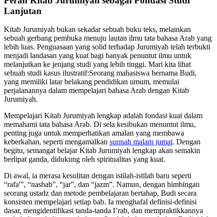
Peran Kitab Jurumiyah sebagai Pondasi Studi
Lanjutan
Kitab Jurumiyah bukan sekadar sebuah buku teks, melainkan
sebuah gerbang pembuka menuju lautan ilmu tata bahasa Arab yang
lebih luas. Penguasaan yang solid terhadap Jurumiyah telah terbukti
menjadi landasan yang kuat bagi banyak penuntut ilmu untuk
melanjutkan ke jenjang studi yang lebih tinggi. Mari kita lihat
sebuah studi kasus ilustratif:Seorang mahasiswa bernama Budi,
yang memiliki latar belakang pendidikan umum, memulai
perjalanannya dalam mempelajari bahasa Arab dengan Kitab
Jurumiyah.
Mempelajari Kitab Jurumiyah lengkap adalah fondasi kuat dalam
memahami tata bahasa Arab. Di sela kesibukan menuntut ilmu,
penting juga untuk memperhatikan amalan yang membawa
keberkahan, seperti mengamalkan
sunnah malam jumat
. Dengan
begitu, semangat belajar Kitab Jurumiyah lengkap akan semakin
berlipat ganda, didukung oleh spiritualitas yang kuat.
Di awal, ia merasa kesulitan dengan istilah-istilah baru seperti
“rafa'”, “nashab”, “jar”, dan “jazm”. Namun, dengan bimbingan
seorang ustadz dan metode pembelajaran bertahap, Budi secara
konsisten mempelajari setiap bab. Ia menghafal definisi-definisi
dasar, mengidentifikasi tanda-tanda I’rab, dan mempraktikkannya