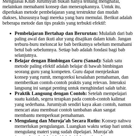
Menguasai Kitab Jurumiyah bukan hanya tentang menghafal,
melainkan memahami konsep dan menerapkannya. Untuk itu,
diperlukan metode pembelajaran yang terstruktur dan mudah
diakses, khususnya bagi mereka yang baru memulai. Berikut adalah
beberapa metode dan tips praktis yang terbukti efektif:
Pembelajaran Bertahap dan Berurutan:
Mulailah dari bab
paling awal dan ikuti alur yang disajikan dalam kitab. Jangan
terburu-buru meloncat ke bab berikutnya sebelum memahami
betul bab sebelumnya. Setiap bab adalah fondasi bagi bab
selanjutnya.
Belajar dengan Bimbingan Guru (Sanad):
Salah satu
metode paling efektif adalah belajar di bawah bimbingan
seorang guru yang kompeten. Guru dapat menjelaskan
konsep yang rumit, mengoreksi kesalahan pemahaman, dan
memberikan contoh-contoh praktis yang relevan. Interaksi
langsung ini sangat penting untuk menghindari salah tafsir.
Praktik Langsung dengan Contoh:
Setelah mempelajari
suatu kaidah, segera terapkan pada contoh-contoh kalimat
yang sederhana. Jurumiyah sendiri kaya akan contoh, namun
mencari atau membuat contoh tambahan akan sangat
membantu memperkuat pemahaman.
Mengulang dan Muroja’ah Secara Rutin:
Konsep nahwu
memerlukan pengulangan. Luangkan waktu setiap hari untuk
mengulang materi yang sudah dipelajari. Muroja’ah