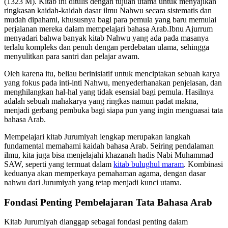
(1323 M). Kitab ini ditulis dengan tujuan utama untuk menyajikan
ringkasan kaidah-kaidah dasar ilmu Nahwu secara sistematis dan
mudah dipahami, khususnya bagi para pemula yang baru memulai
perjalanan mereka dalam mempelajari bahasa Arab.Ibnu Ajurrum
menyadari bahwa banyak kitab Nahwu yang ada pada masanya
terlalu kompleks dan penuh dengan perdebatan ulama, sehingga
menyulitkan para santri dan pelajar awam.
Oleh karena itu, beliau berinisiatif untuk menciptakan sebuah karya
yang fokus pada inti-inti Nahwu, menyederhanakan penjelasan, dan
menghilangkan hal-hal yang tidak esensial bagi pemula. Hasilnya
adalah sebuah mahakarya yang ringkas namun padat makna,
menjadi gerbang pembuka bagi siapa pun yang ingin menguasai tata
bahasa Arab.
Mempelajari kitab Jurumiyah lengkap merupakan langkah
fundamental memahami kaidah bahasa Arab. Seiring pendalaman
ilmu, kita juga bisa menjelajahi khazanah hadis Nabi Muhammad
SAW, seperti yang termuat dalam
kitab bulughul maram
. Kombinasi
keduanya akan memperkaya pemahaman agama, dengan dasar
nahwu dari Jurumiyah yang tetap menjadi kunci utama.
Fondasi Penting Pembelajaran Tata Bahasa Arab
Kitab Jurumiyah dianggap sebagai fondasi penting dalam