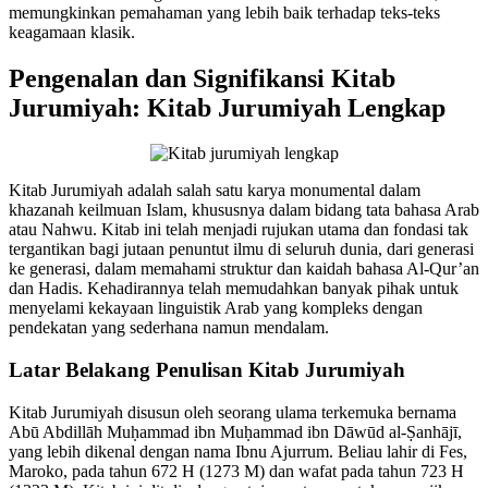
memungkinkan pemahaman yang lebih baik terhadap teks-teks
keagamaan klasik.
Pengenalan dan Signifikansi Kitab
Jurumiyah: Kitab Jurumiyah Lengkap
Kitab Jurumiyah adalah salah satu karya monumental dalam
khazanah keilmuan Islam, khususnya dalam bidang tata bahasa Arab
atau Nahwu. Kitab ini telah menjadi rujukan utama dan fondasi tak
tergantikan bagi jutaan penuntut ilmu di seluruh dunia, dari generasi
ke generasi, dalam memahami struktur dan kaidah bahasa Al-Qur’an
dan Hadis. Kehadirannya telah memudahkan banyak pihak untuk
menyelami kekayaan linguistik Arab yang kompleks dengan
pendekatan yang sederhana namun mendalam.
Latar Belakang Penulisan Kitab Jurumiyah
Kitab Jurumiyah disusun oleh seorang ulama terkemuka bernama
Abū Abdillāh Muḥammad ibn Muḥammad ibn Dāwūd al-Ṣanhājī,
yang lebih dikenal dengan nama Ibnu Ajurrum. Beliau lahir di Fes,
Maroko, pada tahun 672 H (1273 M) dan wafat pada tahun 723 H