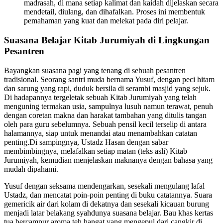
madrasah, di mana setiap kalimat dan kaidah dijelaskan secara
mendetail, diulang, dan dihafalkan. Proses ini membentuk
pemahaman yang kuat dan melekat pada diri pelajar.
Suasana Belajar Kitab Jurumiyah di Lingkungan
Pesantren
Bayangkan suasana pagi yang tenang di sebuah pesantren
tradisional. Seorang santri muda bernama Yusuf, dengan peci hitam
dan sarung yang rapi, duduk bersila di serambi masjid yang sejuk.
Di hadapannya tergeletak sebuah Kitab Jurumiyah yang telah
menguning termakan usia, sampulnya lusuh namun terawat, penuh
dengan coretan makna dan harakat tambahan yang ditulis tangan
oleh para guru sebelumnya. Sebuah pensil kecil terselip di antara
halamannya, siap untuk menandai atau menambahkan catatan
penting.Di sampingnya, Ustadz Hasan dengan sabar
membimbingnya, melafalkan setiap matan (teks asli) Kitab
Jurumiyah, kemudian menjelaskan maknanya dengan bahasa yang
mudah dipahami.
Yusuf dengan seksama mendengarkan, sesekali mengulang lafal
Ustadz, dan mencatat poin-poin penting di buku catatannya. Suara
gemericik air dari kolam di dekatnya dan sesekali kicauan burung
menjadi latar belakang syahdunya suasana belajar. Bau khas kertas
tua bercampur aroma teh hangat yang mengepul dari cangkir di