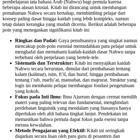
pembelajaran tata bahasa Arab (Nahwu) bagi pemula karena
beberapa alasan krusial. Kitab ini dirancang untuk membangun
pemahaman Nahwu secara bertahap, membimbing pelajar dari
konsep paling dasar hingga kaidah yang lebih kompleks, namun
tetap dalam kerangka yang mudah dicerna. Berikut adalah beberapa
poin yang menegaskan signifikansi kitab ini:
Ringkas dan Padat:
Gaya penulisannya yang singkat namun
mencakup poin-poin esensial memudahkan para pelajar untuk
menghafal dan memahami kaidah-kaidah dasar Nahwu tanpa
terbebani oleh penjelasan yang bertele-tele.
Sistematis dan Terstruktur:
Kitab ini menyajikan kaidah
Nahwu secara berurutan, dimulai dari pembahasan tentang
kalam (kalimat), isim, fi’il, dan huruf, hingga pembahasan
tentang i’rab, marfu’at, mansubat, dan majrurat. Struktur yang
logis ini membantu pelajar membangun fondasi pengetahuan
yang kokoh.
Fokus pada Inti Ilmu:
Ibnu Ajurrum dengan cermat memilih
materi yang paling relevan dan fundamental, menghindari
perdebatan linguistik yang mendalam yang biasanya hanya
diperlukan oleh ahli bahasa tingkat lanjut. Pendekatan ini
memastikan bahwa pemula dapat fokus pada esensi tanpa
merasa kewalahan.
Metode Pengajaran yang Efektif:
Kitab ini seringkali
diajarkan secara lisan oleh para guru di pesantren dan