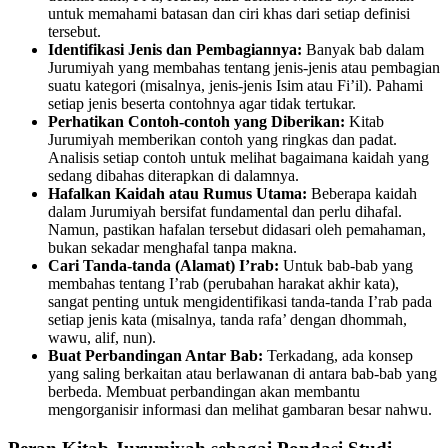
untuk memahami batasan dan ciri khas dari setiap definisi
tersebut.
Identifikasi Jenis dan Pembagiannya:
Banyak bab dalam
Jurumiyah yang membahas tentang jenis-jenis atau pembagian
suatu kategori (misalnya, jenis-jenis Isim atau Fi’il). Pahami
setiap jenis beserta contohnya agar tidak tertukar.
Perhatikan Contoh-contoh yang Diberikan:
Kitab
Jurumiyah memberikan contoh yang ringkas dan padat.
Analisis setiap contoh untuk melihat bagaimana kaidah yang
sedang dibahas diterapkan di dalamnya.
Hafalkan Kaidah atau Rumus Utama:
Beberapa kaidah
dalam Jurumiyah bersifat fundamental dan perlu dihafal.
Namun, pastikan hafalan tersebut didasari oleh pemahaman,
bukan sekadar menghafal tanpa makna.
Cari Tanda-tanda (Alamat) I’rab:
Untuk bab-bab yang
membahas tentang I’rab (perubahan harakat akhir kata),
sangat penting untuk mengidentifikasi tanda-tanda I’rab pada
setiap jenis kata (misalnya, tanda rafa’ dengan dhommah,
wawu, alif, nun).
Buat Perbandingan Antar Bab:
Terkadang, ada konsep
yang saling berkaitan atau berlawanan di antara bab-bab yang
berbeda. Membuat perbandingan akan membantu
mengorganisir informasi dan melihat gambaran besar nahwu.