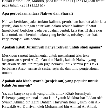
Beliau lahir di Fez, Maroko, pada tahun 672 H (1273 M) dan wafat
pada tahun 723 H (1323 M).
Apa perbedaan antara Nahwu dan Sharaf?
Nahwu berfokus pada struktur kalimat, perubahan harakat akhir kata
(i’rab), dan hubungan antar kata dalam sebuah kalimat. Sharaf
(morfologi) berfokus pada perubahan bentuk kata (tasrif) dari akar
kata untuk membentuk makna yang berbeda, misalnya dari kata
kerja menjadi kata benda.
Apakah Kitab Jurumiyah hanya relevan untuk studi agama?
Meskipun sangat fundamental untuk memahami teks-teks
keagamaan seperti Al-Qur’an dan Hadis, kaidah Nahwu yang
diajarkan dalam Jurumiyah juga berlaku untuk semua jenis teks
berbahasa Arab, termasuk sastra, sejarah, dan ilmu pengetahuan
umum.
Apakah ada kitab syarah (penjelasan) yang populer untuk
Kitab Jurumiyah?
Ya, ada banyak syarah yang ditulis untuk Kitab Jurumiyah.
Beberapa yang terkenal antara lain Syarah Mukhtashar Jiddan oleh
Syaikh Ahmad bin Zaini Dahlan, Hasyiyah Ibnu Qasim, dan Al-
Kawakib Ad-Durriyah oleh Muhammad bin Ahmad Al-Ahdal.