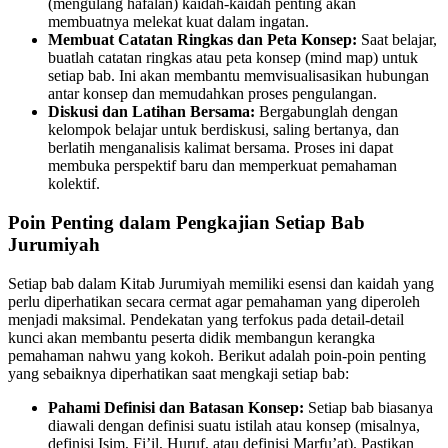
(mengulang hafalan) kaidah-kaidah penting akan
membuatnya melekat kuat dalam ingatan.
Membuat Catatan Ringkas dan Peta Konsep:
Saat belajar,
buatlah catatan ringkas atau peta konsep (mind map) untuk
setiap bab. Ini akan membantu memvisualisasikan hubungan
antar konsep dan memudahkan proses pengulangan.
Diskusi dan Latihan Bersama:
Bergabunglah dengan
kelompok belajar untuk berdiskusi, saling bertanya, dan
berlatih menganalisis kalimat bersama. Proses ini dapat
membuka perspektif baru dan memperkuat pemahaman
kolektif.
Poin Penting dalam Pengkajian Setiap Bab
Jurumiyah
Setiap bab dalam Kitab Jurumiyah memiliki esensi dan kaidah yang
perlu diperhatikan secara cermat agar pemahaman yang diperoleh
menjadi maksimal. Pendekatan yang terfokus pada detail-detail
kunci akan membantu peserta didik membangun kerangka
pemahaman nahwu yang kokoh. Berikut adalah poin-poin penting
yang sebaiknya diperhatikan saat mengkaji setiap bab:
Pahami Definisi dan Batasan Konsep:
Setiap bab biasanya
diawali dengan definisi suatu istilah atau konsep (misalnya,
definisi Isim, Fi’il, Huruf, atau definisi Marfu’at). Pastikan