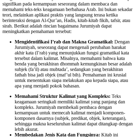
signifikan pada kemampuan seseorang dalam membaca dan
memahami teks-teks keagamaan berbahasa Arab. Ini bukan sekadar
teori, melainkan aplikasi praktis yang langsung terasa ketika
berinteraksi dengan Al-Qur’an, Hadis, kitab-kitab fikih, tafsir, atau
sirah. Berikut adalah rincian bagaimana Jurumiyah dapat
meningkatkan pemahaman tersebut:
Mengidentifikasi I’rab dan Makna Gramatikal:
Dengan
Jurumiyah, seseorang dapat mengenali perubahan harakat
akhir kata (I’rab) yang menunjukkan fungsi gramatikal kata
tersebut dalam kalimat. Misalnya, memahami bahwa kata
benda yang berakhiran dhommah kemungkinan besar adalah
subjek (fa’il) atau mubtada’, sedangkan yang berakhiran
fathah bisa jadi objek (maf’ul bih). Pemahaman ini krusial
untuk menentukan siapa melakukan apa kepada siapa, atau
apa yang menjadi pokok bahasan.
Memahami Struktur Kalimat yang Kompleks:
Teks
keagamaan seringkali memiliki kalimat yang panjang dan
kompleks. Jurumiyah membekali pembaca dengan
kemampuan untuk memecah kalimat menjadi komponen-
komponen dasarnya (subjek, predikat, objek, keterangan),
sehingga makna keseluruhan kalimat dapat ditangkap dengan
lebih akurat.
Membedakan Jenis Kata dan Fungsinya:
Kitab ini