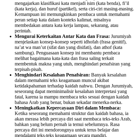
mengajarkan klasifikasi kata menjadi isim (kata benda), fi’il
(kata kerja), dan huruf (partikel), serta ciri-ciri masing-masing.
Kemampuan ini memungkinkan pembaca untuk memahami
peran setiap kata dalam konteks kalimat, misalnya
membedakan antara kata kerja lampau, sekarang, atau
perintah.
Mengurai Keterkaitan Antar Kata dan Frasa:
Jurumiyah
menjelaskan konsep-konsep seperti idhofah (frasa genitif),
na’at wa man’ut (sifat dan yang disifati), dan athof (kata
sambung). Penguasaan konsep ini membantu pembaca
melihat bagaimana kata-kata dan frasa saling terkait
membentuk makna yang utuh, menghindari penafsiran yang
terpisah-pisah.
Menghindari Kesalahan Penafsiran:
Banyak kesalahan
dalam memahami teks keagamaan muncul akibat
ketidakpahaman terhadap kaidah nahwu. Dengan Jurumiyah,
seseorang dapat meminimalisir kesalahan interpretasi yang
fatal, karena ia mampu membaca teks sesuai dengan kaidah
bahasa Arab yang benar, bukan sekadar menerka-nerka.
Meningkatkan Kepercayaan Diri dalam Membaca:
Ketika seseorang memahami struktur dan kaidah bahasa, ia
akan merasa lebih percaya diri saat membaca teks-teks Arab,
bahkan yang belum pernah ia temui sebelumnya. Rasa
percaya diri ini mendorongnya untuk terus belajar dan
mendalami teks-teks keagamaan secara mandiri.