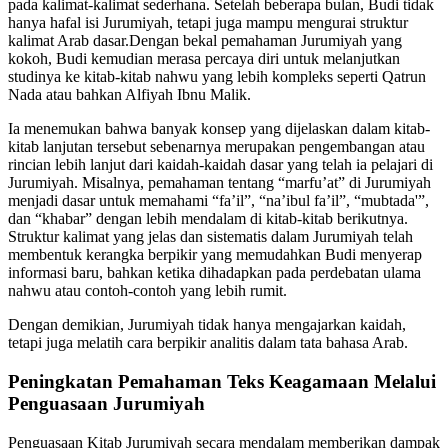
pada kalimat-kalimat sederhana. Setelah beberapa bulan, Budi tidak
hanya hafal isi Jurumiyah, tetapi juga mampu mengurai struktur
kalimat Arab dasar.Dengan bekal pemahaman Jurumiyah yang
kokoh, Budi kemudian merasa percaya diri untuk melanjutkan
studinya ke kitab-kitab nahwu yang lebih kompleks seperti Qatrun
Nada atau bahkan Alfiyah Ibnu Malik.
Ia menemukan bahwa banyak konsep yang dijelaskan dalam kitab-
kitab lanjutan tersebut sebenarnya merupakan pengembangan atau
rincian lebih lanjut dari kaidah-kaidah dasar yang telah ia pelajari di
Jurumiyah. Misalnya, pemahaman tentang “marfu’at” di Jurumiyah
menjadi dasar untuk memahami “fa’il”, “na’ibul fa’il”, “mubtada'”,
dan “khabar” dengan lebih mendalam di kitab-kitab berikutnya.
Struktur kalimat yang jelas dan sistematis dalam Jurumiyah telah
membentuk kerangka berpikir yang memudahkan Budi menyerap
informasi baru, bahkan ketika dihadapkan pada perdebatan ulama
nahwu atau contoh-contoh yang lebih rumit.
Dengan demikian, Jurumiyah tidak hanya mengajarkan kaidah,
tetapi juga melatih cara berpikir analitis dalam tata bahasa Arab.
Peningkatan Pemahaman Teks Keagamaan Melalui
Penguasaan Jurumiyah
Penguasaan Kitab Jurumiyah secara mendalam memberikan dampak