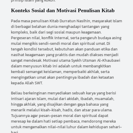
prinsip Islam yang kokoh.
Konteks Sosial dan Motivasi Penulisan Kitab
Pada masa penulisan Kitab Durratun Nasihin, masyarakat Islam
di berbagai belahan dunia menghadapi tantangan yang
kompleks, baik dari segi sosial maupun keagamaan.
Pergeseran nilai, konflik internal, serta pengaruh budaya asing
mulai mengikis sendi-sendi moral dan spiritual umat. Di
tengah kondisi tersebut, kebutuhan akan panduan etika dan
nasihat keagamaan yang praktis dan mudah diakses menjadi
sangat mendesak. Motivasi utama Syekh Utsman Al-Khaubawi
dalam menyusun kitab ini adalah untuk membangkitkan
kembali semangat keislaman, memperbaiki akhlak, serta
mengingatkan umat akan pentingnya ibadah dan ketaatan
kepada Allah SWT.
Beliau berkeinginan menyediakan sebuah karya yang berisi
intisari ajaran Islam, mulai dari akidah, ibadah, muamalah,
hingga akhlak, yang disajikan dengan gaya bahasa yang
menarik melalui kisah-kisah, hadis, dan atsar para ulama.
Tujuannya agar pesan-pesan moral dan spiritual dapat
meresap ke dalam hati setiap pembaca, mendorong mereka
untuk mengamalkan nilai-nilai luhur dalam kehidupan sehari-
hari.