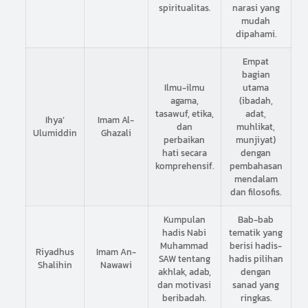
spiritualitas.
narasi yang
mudah
dipahami.
Empat
bagian
Ilmu-ilmu
utama
agama,
(ibadah,
tasawuf, etika,
adat,
Ihya’
Imam Al-
dan
muhlikat,
Ulumiddin
Ghazali
perbaikan
munjiyat)
hati secara
dengan
komprehensif.
pembahasan
mendalam
dan filosofis.
Kumpulan
Bab-bab
hadis Nabi
tematik yang
Muhammad
berisi hadis-
Riyadhus
Imam An-
SAW tentang
hadis pilihan
Shalihin
Nawawi
akhlak, adab,
dengan
dan motivasi
sanad yang
beribadah.
ringkas.