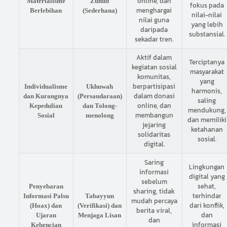
online, dan
Materialisme
Zuhud
fokus pada
menghargai
Berlebihan
(Sederhana)
nilai-nilai
nilai guna
yang lebih
daripada
substansial.
sekadar tren.
Aktif dalam
Terciptanya
kegiatan sosial
masyarakat
komunitas,
yang
berpartisipasi
Individualisme
Ukhuwah
harmonis,
dalam donasi
dan Kurangnya
(Persaudaraan)
saling
online, dan
Kepedulian
dan Tolong-
mendukung,
membangun
Sosial
menolong
dan memiliki
jejaring
ketahanan
solidaritas
sosial.
digital.
Saring
Lingkungan
informasi
digital yang
sebelum
sehat,
Penyebaran
sharing, tidak
terhindar
Informasi Palsu
Tabayyun
mudah percaya
dari konflik,
(Hoax) dan
(Verifikasi) dan
berita viral,
dan
Ujaran
Menjaga Lisan
dan
informasi
Kebencian