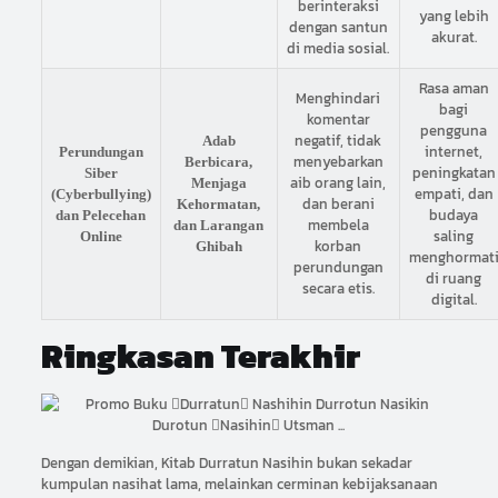
berinteraksi
yang lebih
dengan santun
akurat.
di media sosial.
Rasa aman
Menghindari
bagi
komentar
pengguna
negatif, tidak
Adab
internet,
Perundungan
menyebarkan
Berbicara,
peningkatan
Siber
aib orang lain,
Menjaga
empati, dan
(Cyberbullying)
dan berani
Kehormatan,
budaya
dan Pelecehan
membela
dan Larangan
saling
Online
korban
Ghibah
menghormat
perundungan
di ruang
secara etis.
digital.
Ringkasan Terakhir
Dengan demikian, Kitab Durratun Nasihin bukan sekadar
kumpulan nasihat lama, melainkan cerminan kebijaksanaan