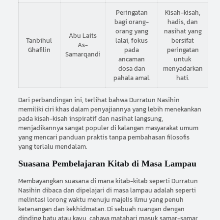
Peringatan
Kisah-kisah,
bagi orang-
hadis, dan
orang yang
nasihat yang
Abu Laits
Tanbihul
lalai, fokus
bersifat
As-
Ghafilin
pada
peringatan
Samarqandi
ancaman
untuk
dosa dan
menyadarkan
pahala amal.
hati.
Dari perbandingan ini, terlihat bahwa Durratun Nasihin
memiliki ciri khas dalam penyajiannya yang lebih menekankan
pada kisah-kisah inspiratif dan nasihat langsung,
menjadikannya sangat populer di kalangan masyarakat umum
yang mencari panduan praktis tanpa pembahasan filosofis
yang terlalu mendalam.
Suasana Pembelajaran Kitab di Masa Lampau
Membayangkan suasana di mana kitab-kitab seperti Durratun
Nasihin dibaca dan dipelajari di masa lampau adalah seperti
melintasi lorong waktu menuju majelis ilmu yang penuh
ketenangan dan kekhidmatan. Di sebuah ruangan dengan
dinding batu atau kayu, cahaya matahari masuk samar-samar