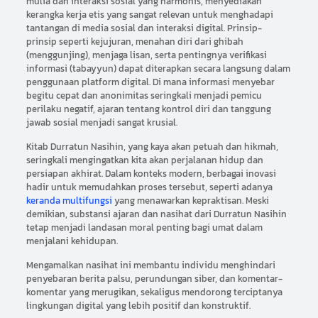
mulia dan interaksi sosial yang harmonis, menyediakan
kerangka kerja etis yang sangat relevan untuk menghadapi
tantangan di media sosial dan interaksi digital. Prinsip-
prinsip seperti kejujuran, menahan diri dari ghibah
(menggunjing), menjaga lisan, serta pentingnya verifikasi
informasi (tabayyun) dapat diterapkan secara langsung dalam
penggunaan platform digital. Di mana informasi menyebar
begitu cepat dan anonimitas seringkali menjadi pemicu
perilaku negatif, ajaran tentang kontrol diri dan tanggung
jawab sosial menjadi sangat krusial.
Kitab Durratun Nasihin, yang kaya akan petuah dan hikmah,
seringkali mengingatkan kita akan perjalanan hidup dan
persiapan akhirat. Dalam konteks modern, berbagai inovasi
hadir untuk memudahkan proses tersebut, seperti adanya
keranda multifungsi
yang menawarkan kepraktisan. Meski
demikian, substansi ajaran dan nasihat dari Durratun Nasihin
tetap menjadi landasan moral penting bagi umat dalam
menjalani kehidupan.
Mengamalkan nasihat ini membantu individu menghindari
penyebaran berita palsu, perundungan siber, dan komentar-
komentar yang merugikan, sekaligus mendorong terciptanya
lingkungan digital yang lebih positif dan konstruktif.