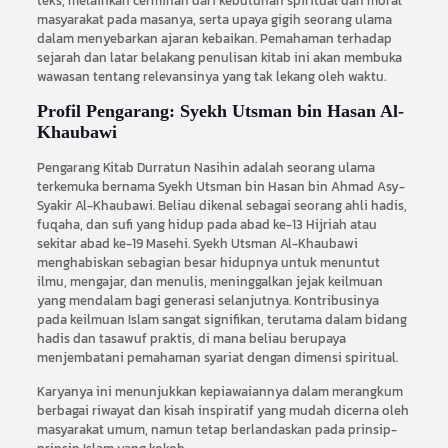
teks, melainkan cerminan dari kebutuhan spiritual dan moral
masyarakat pada masanya, serta upaya gigih seorang ulama
dalam menyebarkan ajaran kebaikan. Pemahaman terhadap
sejarah dan latar belakang penulisan kitab ini akan membuka
wawasan tentang relevansinya yang tak lekang oleh waktu.
Profil Pengarang: Syekh Utsman bin Hasan Al-
Khaubawi
Pengarang Kitab Durratun Nasihin adalah seorang ulama
terkemuka bernama Syekh Utsman bin Hasan bin Ahmad Asy-
Syakir Al-Khaubawi. Beliau dikenal sebagai seorang ahli hadis,
fuqaha, dan sufi yang hidup pada abad ke-13 Hijriah atau
sekitar abad ke-19 Masehi. Syekh Utsman Al-Khaubawi
menghabiskan sebagian besar hidupnya untuk menuntut
ilmu, mengajar, dan menulis, meninggalkan jejak keilmuan
yang mendalam bagi generasi selanjutnya. Kontribusinya
pada keilmuan Islam sangat signifikan, terutama dalam bidang
hadis dan tasawuf praktis, di mana beliau berupaya
menjembatani pemahaman syariat dengan dimensi spiritual.
Karyanya ini menunjukkan kepiawaiannya dalam merangkum
berbagai riwayat dan kisah inspiratif yang mudah dicerna oleh
masyarakat umum, namun tetap berlandaskan pada prinsip-