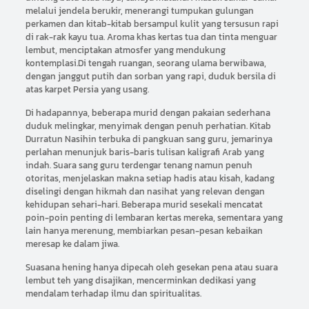
melalui jendela berukir, menerangi tumpukan gulungan
perkamen dan kitab-kitab bersampul kulit yang tersusun rapi
di rak-rak kayu tua. Aroma khas kertas tua dan tinta menguar
lembut, menciptakan atmosfer yang mendukung
kontemplasi.Di tengah ruangan, seorang ulama berwibawa,
dengan janggut putih dan sorban yang rapi, duduk bersila di
atas karpet Persia yang usang.
Di hadapannya, beberapa murid dengan pakaian sederhana
duduk melingkar, menyimak dengan penuh perhatian. Kitab
Durratun Nasihin terbuka di pangkuan sang guru, jemarinya
perlahan menunjuk baris-baris tulisan kaligrafi Arab yang
indah. Suara sang guru terdengar tenang namun penuh
otoritas, menjelaskan makna setiap hadis atau kisah, kadang
diselingi dengan hikmah dan nasihat yang relevan dengan
kehidupan sehari-hari. Beberapa murid sesekali mencatat
poin-poin penting di lembaran kertas mereka, sementara yang
lain hanya merenung, membiarkan pesan-pesan kebaikan
meresap ke dalam jiwa.
Suasana hening hanya dipecah oleh gesekan pena atau suara
lembut teh yang disajikan, mencerminkan dedikasi yang
mendalam terhadap ilmu dan spiritualitas.