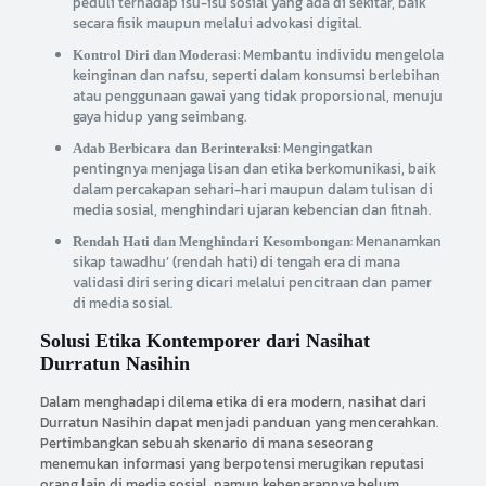
peduli terhadap isu-isu sosial yang ada di sekitar, baik
secara fisik maupun melalui advokasi digital.
: Membantu individu mengelola
Kontrol Diri dan Moderasi
keinginan dan nafsu, seperti dalam konsumsi berlebihan
atau penggunaan gawai yang tidak proporsional, menuju
gaya hidup yang seimbang.
: Mengingatkan
Adab Berbicara dan Berinteraksi
pentingnya menjaga lisan dan etika berkomunikasi, baik
dalam percakapan sehari-hari maupun dalam tulisan di
media sosial, menghindari ujaran kebencian dan fitnah.
: Menanamkan
Rendah Hati dan Menghindari Kesombongan
sikap tawadhu’ (rendah hati) di tengah era di mana
validasi diri sering dicari melalui pencitraan dan pamer
di media sosial.
Solusi Etika Kontemporer dari Nasihat
Durratun Nasihin
Dalam menghadapi dilema etika di era modern, nasihat dari
Durratun Nasihin dapat menjadi panduan yang mencerahkan.
Pertimbangkan sebuah skenario di mana seseorang
menemukan informasi yang berpotensi merugikan reputasi
orang lain di media sosial, namun kebenarannya belum